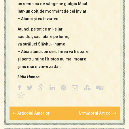
un semn ca de sânge pe giulgiu lăsat
într-un colţ de mormânt de cel înviat
– Atunci şi eu învia-voi.
Atunci, pe tot ce mi-e jar
sau dor, sau iubire pe lume,
va străluci Slăvitu-I nume
– Abia atunci, pe cerul meu va fi soare
şi pentru mine Hristos nu mai moare
şi nu mai învie-n zadar.
Lidia Hamza
Articolul Anterior
Următorul Articol