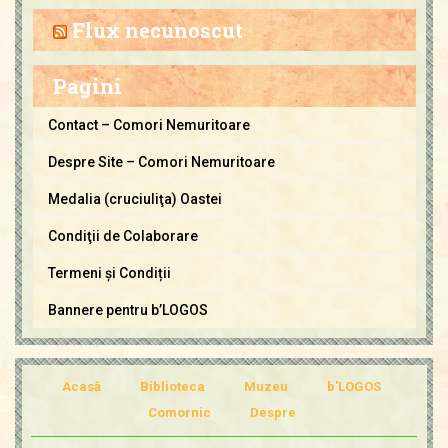
C
Flux necunoscut
o
m
Pagini
o
r
Contact – Comori Nemuritoare
i
Despre Site – Comori Nemuritoare
N
e
Medalia (cruciuliţa) Oastei
m
Condiţii de Colaborare
u
Termeni și Condiții
r
i
Bannere pentru b’LOGOS
t
o
a
Acasă
Biblioteca
Muzeu
b'LOGOS
r
Comornic
Despre
e