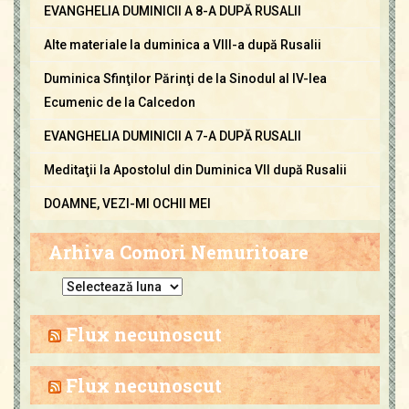
EVANGHELIA DUMINICII A 8-A DUPĂ RUSALII
Alte materiale la duminica a VIII-a după Rusalii
Duminica Sfinţilor Părinţi de la Sinodul al IV-lea
Ecumenic de la Calcedon
EVANGHELIA DUMINICII A 7-A DUPĂ RUSALII
Meditaţii la Apostolul din Duminica VII după Rusalii
DOAMNE, VEZI-MI OCHII MEI
Arhiva Comori Nemuritoare
A
r
h
Flux necunoscut
i
v
Flux necunoscut
a