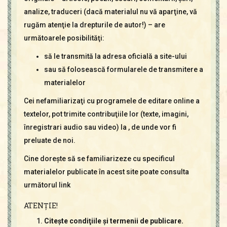
Contact
analize, traduceri (dacă materialul nu vă aparţine, vă
Icoane
rugăm atenţie la drepturile de autor!) – are
Mărgăritare
următoarele posibilităţi:
Calendar
să le transmită la adresa oficială a site-ului
Glosar
sau să folosească formularele de transmitere a
Repere
materialelor
Cei nefamiliarizaţi cu programele de editare online a
textelor, pot trimite contribuţiile lor (texte, imagini,
înregistrari audio sau video) la
, de unde vor fi
preluate de noi.
Cine doreşte să se familiarizeze cu specificul
materialelor publicate în acest site poate consulta
următorul link
ATENŢIE!
Citeşte condiţiile şi termenii de publicare.