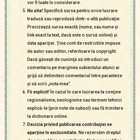
vor fi luate în considerare.
Nu uita!
Specifică sursa pentru orice lucrare
tradusă sau reprodusă dintr-o altă publicaţie.
Precizează sursa exactă (nume, sau nume şi
link exact la text, dacă este o sursă online) şi
data apariţiei. Ţine cont de restrictiile impuse
de autor sau editor, referitoare la copyright.
Dacă găseşti de cuviinţă să introduci un
comentariu pe marginea subiectului atunci ai
grijă să delimitezi comentariul între paranteze
şi să scrii „nota mea”.
Fii explicit!
În cazul în care lucrarea ta conţine
regionalisme, neologisme sau termeni tehnici
explică-le (prin note de subsol) sau fă trimitere
la dictionare online .
Decizia privind publicarea contribuţiei ne
aparţine în exclusivitate.
Ne rezervăm dreptul