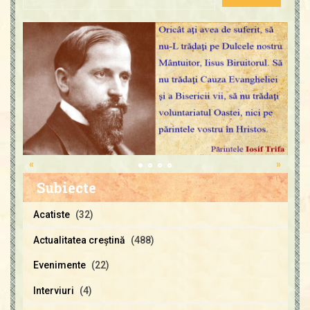
«
»
Subiecte
Acatiste
(32)
Actualitatea creştină
(488)
Evenimente
(22)
Interviuri
(4)