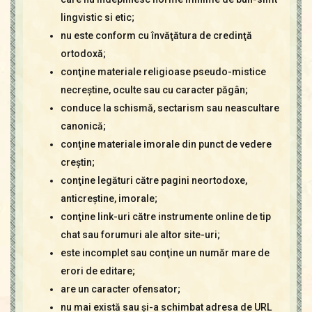
lingvistic si etic;
nu este conform cu învăţătura de credinţă
ortodoxă;
conţine materiale religioase pseudo-mistice
necreştine, oculte sau cu caracter păgân;
conduce la schismă, sectarism sau neascultare
canonică;
conţine materiale imorale din punct de vedere
creştin;
conţine legături către pagini neortodoxe,
anticreştine, imorale;
conţine link-uri către instrumente online de tip
chat sau forumuri ale altor site-uri;
este incomplet sau conţine un număr mare de
erori de editare;
are un caracter ofensator;
nu mai există sau şi-a schimbat adresa de URL