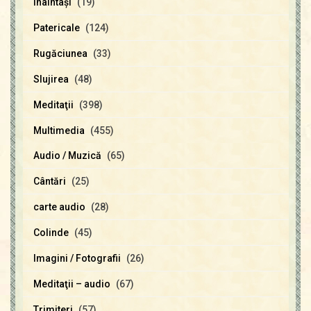
Înaintaşi
(19)
Patericale
(124)
Rugăciunea
(33)
Slujirea
(48)
Meditaţii
(398)
Multimedia
(455)
Audio / Muzică
(65)
Cântări
(25)
carte audio
(28)
Colinde
(45)
Imagini / Fotografii
(26)
Meditaţii – audio
(67)
Trimiteri
(57)