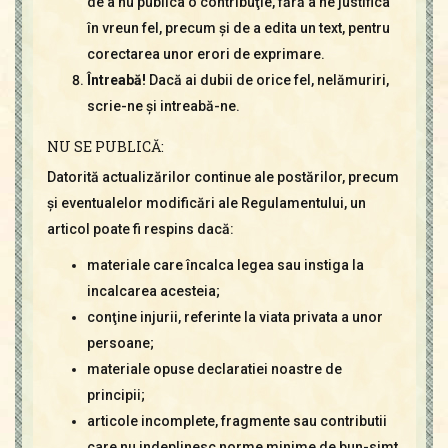
de a nu publica o contribuţie, fără a ne justifica
în vreun fel, precum şi de a edita un text, pentru
corectarea unor erori de exprimare.
Întreabă!
Dacă ai dubii de orice fel, nelămuriri,
scrie-ne şi intreabă-ne.
NU SE PUBLICĂ:
Datorită actualizărilor continue ale postărilor, precum
şi eventualelor modificări ale Regulamentului, un
articol poate fi respins dacă:
materiale care încalca legea sau instiga la
incalcarea acesteia;
conţine injurii, referinte la viata privata a unor
persoane;
materiale opuse declaratiei noastre de
principii;
articole incomplete, fragmente sau contributii
care nu indeplinesc norme minime de bun-simt