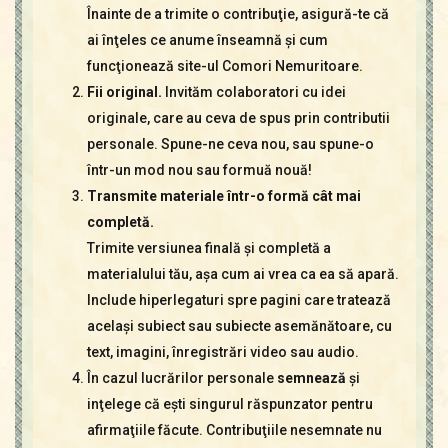
Înainte de a trimite o contribuţie, asigură-te că
ai înţeles ce anume înseamnă şi cum
funcţionează site-ul Comori Nemuritoare.
Fii original.
Invităm colaboratori cu idei
originale, care au ceva de spus prin contributii
personale. Spune-ne ceva nou, sau spune-o
într-un mod nou sau formuă nouă!
Transmite materiale într-o formă cât mai
completă.
Trimite versiunea finală şi completă a
materialului tău, aşa cum ai vrea ca ea să apară.
Include hiperlegaturi spre pagini care tratează
acelaşi subiect sau subiecte asemănătoare, cu
text, imagini, înregistrări video sau audio.
În cazul lucrărilor personale
semnează
şi
inţelege că eşti singurul răspunzator pentru
afirmaţiile făcute. Contribuţiile nesemnate nu