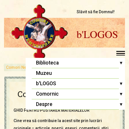
Slăvit să fie Domnul!
b'LOGOS
▾
Biblioteca
Comori Nemuritoare
bLOGOS
Condiţii de Colaborare
Pr. Iosif Trifa
Muzeu
Fr. Traian Dorz
▾
b'LOGOS
Fr. Ioan Marini
Condiţii de Colaborare
Atelier literar
▾
Comornic
Înaintași
Editoriale
Sfânta Liturghie
▾
Despre
Lupta cea bună
GHID PENTRU POSTAREA MATERIALELOR
Biblia Ortodoxă
Termeni și Condiții
Multimedia
Psaltirea
Cine vrea să contribuie la acest site prin lucrări
Condiții de Colaborare
Pagina copiilor
originale – articole, poezii, eseuri, comentarii, ştiri,
Rugăciuni