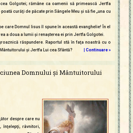
rucea Golgotei; rămâne ca oamenii să primească Jertfa
e poată curăţi de păcate prin Sângele Meu şi să fie „una cu
 pe care Domnul Iisus îl spune în această evanghelie! În el
a a doua a lumii şi renaşterea ei prin Jertfa Golgotei.
 groaznică răspundere. Raportul stă în faţa noastră cu o
Mântuitorului şi Jertfa Lui cea Sfântă?
|
Continuare »
ciunea Domnului şi Mântuitorului
văţător despre care nu
 înţelepţi, râvnitori,