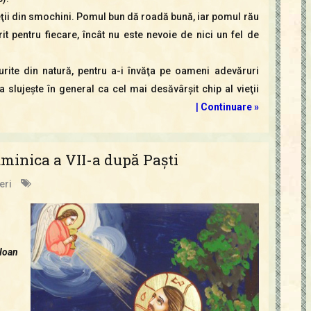
aieţii din smochini. Pomul bun dă roadă bună, iar pomul rău
t pentru fiecare, încât nu este nevoie de nici un fel de
rite din natură, pentru a-i învăţa pe oameni adevăruri
a slujeşte în general ca cel mai desăvârşit chip al vieţii
|
Continuare »
minica a VII-a după Paşti
eri
Ioan