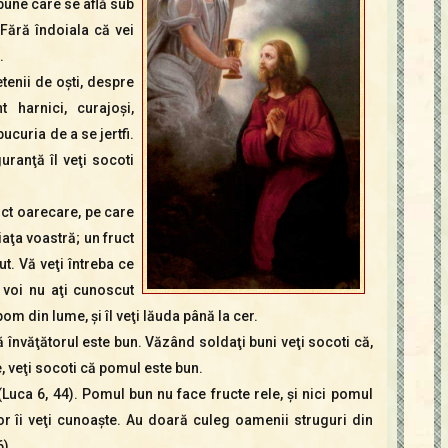
 bune care se află sub
Fără îndoiala că vei
.
etenii de oşti, despre
 harnici, curajoşi,
bucuria de a se jertfi.
uranţă îl veţi socoti
ruct oarecare, pe care
viaţa voastră; un fruct
t. Vă veţi întreba ce
 voi nu aţi cunoscut
om din lume, şi îl veţi lăuda până la cer.
că învăţătorul este bun. Văzând soldaţi buni veţi socoti că,
, veţi socoti că pomul este bun.
uca 6, 44). Pomul bun nu face fructe rele, şi nici pomul
or îi veţi cunoaşte. Au doară culeg oamenii struguri din
).