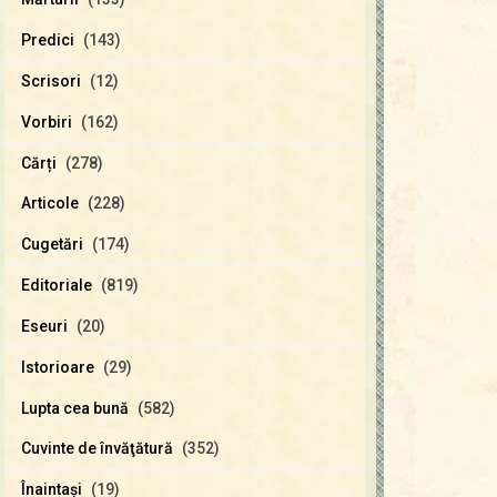
Predici
(143)
Scrisori
(12)
Vorbiri
(162)
Cărți
(278)
Articole
(228)
Cugetări
(174)
Editoriale
(819)
Eseuri
(20)
Istorioare
(29)
Lupta cea bună
(582)
Cuvinte de învăţătură
(352)
Înaintaşi
(19)