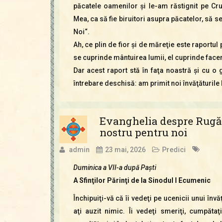
păcatele oamenilor şi le-am răstignit pe C
Mea, ca să fie biruitori asupra păcatelor, să s
Noi“.
Ah, ce plin de fior şi de măreţie este raportul
se cuprinde mântuirea lumii, el cuprinde facere
Dar acest raport stă în faţa noastră şi cu o
întrebare deschisă: am primit noi învăţăturile 
Evanghelia despre Rugă
nostru pentru noi
admin
23 mai, 2026
Predici
Duminica a VII-a după Paşti
A Sfinţilor Părinţi de la Sinodul I Ecumenic
Închipuiţi-vă că îi vedeţi pe ucenicii unui în
aţi auzit nimic. Îi vedeţi smeriţi, cumpătaţi,