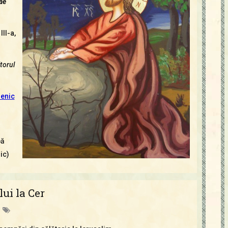
ae
III-a,
torul
menic
pă
ic)
ui la Cer