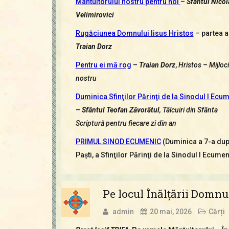
Mântuitorului nostru pentru noi
–
Sfântul Nicol
Velimirovici
Rugăciunea Domnului Iisus Hristos
– partea a 
Traian Dorz
Pentru ei mă rog
–
Traian Dorz
,
Hristos – Mijloci
nostru
Duminica Sfinţilor Părinţi de la Sinodul I Ecu
–
Sfântul Teofan Zăvorâtul
, Tâlcuiri din Sfânta
Scriptură pentru fiecare zi din an
PRIMUL SINOD ECUMENIC
(Duminica a 7-a du
Paşti, a Sfinţilor Părinţi de la Sinodul I Ecumen
Pe locul Înălţării Domnul
admin
20 mai, 2026
Cărți