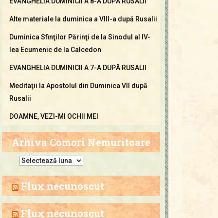
EVANGHELIA DUMINICII A 8-A DUPĂ RUSALII
Alte materiale la duminica a VIII-a după Rusalii
Duminica Sfinţilor Părinţi de la Sinodul al IV-
lea Ecumenic de la Calcedon
EVANGHELIA DUMINICII A 7-A DUPĂ RUSALII
Meditaţii la Apostolul din Duminica VII după
Rusalii
DOAMNE, VEZI-MI OCHII MEI
Arhiva Comori Nemuritoare
A
r
h
Flux necunoscut
i
v
Flux necunoscut