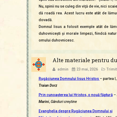
Nu, spinii nu se culeg din viţă de vie, nici sc
dă roadă rea. Acest lucru este atât de lămuri
dovadă.
Domnul Iisus a folosit exemple atât de lămu
duhovniceşti şi morale limpezi, fiindcă natur
omului duhovnicesc.
Alte materiale pentru du
admin
23 mai, 2026
Trimit
Rugăciunea Domnului Iisus Hristos
– partea I,
Traian Dorz
Prin cunoaşterea lui Hristos, o nouă făptură
–
Marini
,
Gânduri
creştine
Evanghelia despre Rugăciunea Domnului şi