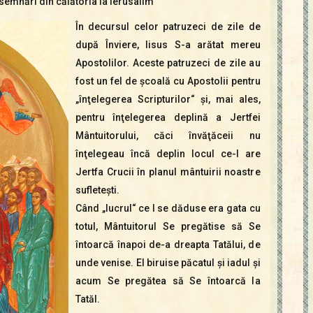
semnări din călătoria la Ierusalim
În decursul celor patruzeci de zile de
după Înviere, Iisus S-a arătat mereu
Apostolilor. Aceste patruzeci de zile au
fost un fel de şcoală cu Apostolii pentru
„înţelegerea Scripturilor“ şi, mai ales,
pentru înţelegerea deplină a Jertfei
Mântuitorului, căci învăţăceii nu
înţelegeau încă deplin locul ce-l are
Jertfa Crucii în planul mântuirii noastre
sufleteşti.
Când „lucrul“ ce I se dăduse era gata cu
totul, Mântuitorul Se pregătise să Se
întoarcă înapoi de-a dreapta Tatălui, de
unde venise. El biruise păcatul şi iadul şi
acum Se pregătea să Se întoarcă la
Tatăl.