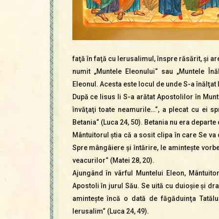
faţă în faţă cu Ierusalimul, înspre răsărit, şi a
numit „Muntele Eleonului“ sau „Muntele Înălţ
Eleonul. Acesta este locul de unde S-a înălţat I
După ce Iisus li S-a arătat Apostolilor în Mun
învăţaţi toate nea­mu­rile…“, a plecat cu ei s
Betania“ (Luca 24, 50). Be­tania nu era de­parte 
Mân­tuitorul ştia că a sosit cli­pa în ca­re Se va
Spre mângâiere şi întărire, le aminteşte vorbele:
veacurilor“ (Matei 28, 20).
Ajungând în vârful Muntelui Eleon, Mântuito
Apostoli în jurul Său. Se uită cu duioşie şi dr
aminteşte încă o dată de făgăduinţa Tatălui
Ierusalim“ (Luca 24, 49).