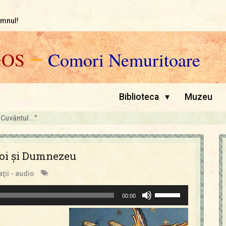
omnul!
GOS
—
Comori Nemuritoare
▾
Biblioteca
Muzeu
 Cuvântul..."
 noi şi Dumnezeu
ţii - audio
Folosește
00:00
tastele
săgeată