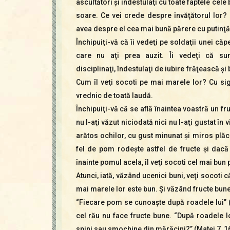
ascultători şi îndestulaţi cu toate faptele cele
soare. Ce vei crede despre învăţătorul lor? 
avea despre el cea mai bună părere cu putinţă
Închipuiţi-vă că îi vedeţi pe soldaţii unei căp
care nu aţi prea auzit. Îi vedeţi că sunt
disciplinaţi, îndestulaţi de iubire frăţească şi 
Cum îl veţi socoti pe mai marele lor? Cu sig
vrednic de toată laudă.
Închipuiţi-vă că se află înaintea voastră un f
nu l-aţi văzut niciodată nici nu l-aţi gustat în 
arătos ochilor, cu gust minunat şi miros plăcu
fel de pom rodeşte astfel de fructe şi dacă
înainte pomul acela, îl veţi socoti cel mai bun p
Atunci, iată, văzând ucenici buni, veţi socoti 
mai marele lor este bun. Şi văzând fructe bune
“Fiecare pom se cunoaşte după roadele lui” (L
cel rău nu face fructe bune. “După roadele l
spini sau smochine din mărăcini?” (Matei 7, 16