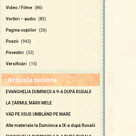
Video / Filme
(86)
Vorbiri – audio
(83)
Pagina copiilor
(26)
Poezii
(942)
Povestiri
(52)
Versificări
(15)
Articole recente
EVANGHELIA DUMINICII A 9-A DUPĂ RUSALII
LA ŢĂRMUL MĂRII MELE
VĂD PE IISUS UMBLÂND PE MARE
Alte materiale la Duminica a IX-a după Rusalii