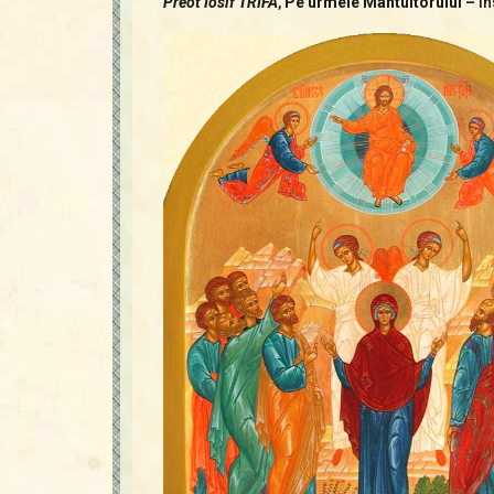
Preot Iosif TRIFA
,
Pe urmele Mântuitorului –
În