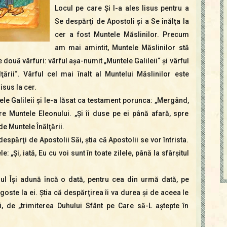
Locul pe care Şi l-a ales Iisus pentru a
Se despărţi de Apostoli şi a Se înălţa la
cer a fost Muntele Măslinilor. Precum
am mai amintit, Muntele Măslinilor stă
re două vârfuri: vârful aşa-numit „Muntele Galileii“ şi vârful
ării“. Vârful cel mai înalt al Muntelui Măslinilor este
isus la cer.
tele Galileii şi le-a lăsat ca testament porunca: „Mergând,
pre Muntele Eleonului. „Şi îi du­se pe ei până a­fară, spre
de Muntele Înălţării.
 despărţi de Apostolii Săi, ştia că Apostolii se vor întrista.
 „Şi, iată, Eu cu voi sunt în toate zilele, până la sfârşitul
rul Îşi adună încă o dată, pentru cea din urmă dată, pe
agoste la ei. Ştia că despărţirea îi va durea şi de aceea le
, de „trimiterea Duhului Sfânt pe Care să-L aştepte în