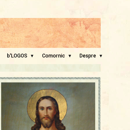
▾
▾
▾
b'LOGOS
Comornic
Despre