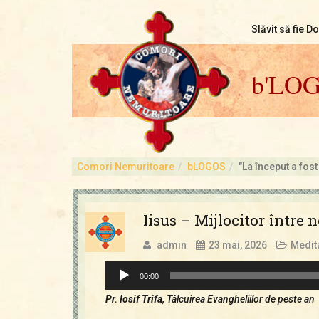
Slăvit să fie D
b'LO
Comori Nemuritoare
bLOGOS
"La început a fost
Iisus – Mijlocitor între
admin
23 mai, 2026
Medita
Player
00:00
audio
Pr. Iosif Trifa,
Tâlcuirea Evangheliilor de peste an