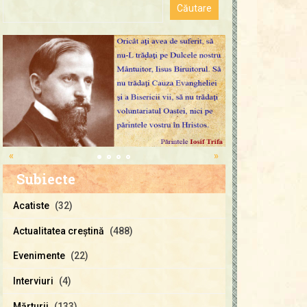
«
»
Subiecte
Acatiste
(32)
Actualitatea creştină
(488)
Evenimente
(22)
Interviuri
(4)
Mărturii
(133)