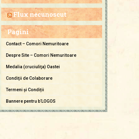
a
C
Flux necunoscut
o
m
Pagini
o
r
Contact – Comori Nemuritoare
i
Despre Site – Comori Nemuritoare
N
e
Medalia (cruciuliţa) Oastei
m
Condiţii de Colaborare
u
Termeni și Condiții
r
i
Bannere pentru b’LOGOS
t
o
a
r