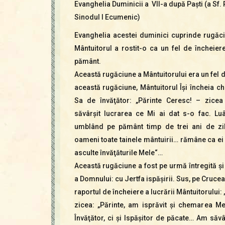
Evanghelia Duminicii a VII-a după Paști (a Sf. P
Sinodul I Ecumenic)
Evanghelia acestei duminici cuprinde rugăc
Mântuitorul a rostit-o ca un fel de încheiere
pământ.
Această rugăciune a Mântuitorului era un fel 
această rugăciune, Mântuitorul Îşi încheia c
Sa de învăţător: „Părinte Ceresc! – zice
săvârşit lucrarea ce Mi ai dat s-o fac. L
umblând pe pământ timp de trei ani de zil
oameni toate tainele mântuirii… rămâne ca ei
asculte învăţăturile Mele“…
Această rugăciune a fost pe urmă întregită şi
a Domnului: cu Jertfa ispăşirii. Sus, pe Crucea
raportul de încheiere a lucrării Mântuitorului:
zicea: „Părinte, am isprăvit şi chemarea M
Învăţător, ci şi Ispăşitor de păcate… Am săv