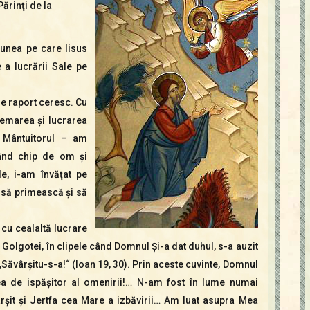
ărinţi de la
sus/jos
pentru
a
iunea pe care Iisus
mări
 a lucrării Sale pe
sau
micșora
de raport ceresc. Cu
volumul.
hemarea şi lucrarea
a Mântuitorul – am
uând chip de om şi
e, i-am învăţat pe
 să primească şi să
 cu cealaltă lucrare
 Golgotei, în clipele când Domnul Şi-a dat duhul, s-a auzit
 „Săvârşitu-s-a!“ (Ioan 19, 30). Prin aceste cuvinte, Domnul
ea de ispăşitor al omenirii!… N-am fost în lume numai
ârşit şi Jertfa cea Mare a izbăvirii… Am luat asupra Mea