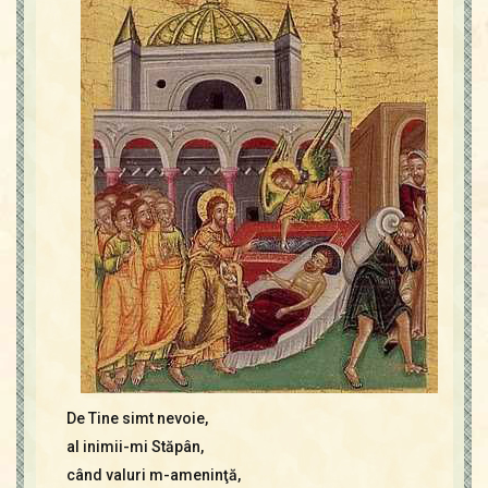
Contact
Icoane
Mărgăritare
Calendar
Glosar
Repere
De Tine simt nevoie,
al inimii-mi Stăpân,
când valuri m-ameninţă,