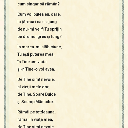
cum singur să rămân?
Cum voi putea eu, oare,
la ţărmuri ca s-ajung
de nu-mi vei fi Tu sprijin
pe drumul greu şi lung?
În marea-mi slăbiciune,
Tu eşti puterea mea,
în Tine am viaţa
şi-n Tine-o voi avea.
De Tine simt nevoie,
al vieţii mele dor,
de Tine, Soare Dulce
şi Scump Mântuitor.
Rămâi pe totdeauna,
rămâi în viaţa mea,
de Tine simt nevoie