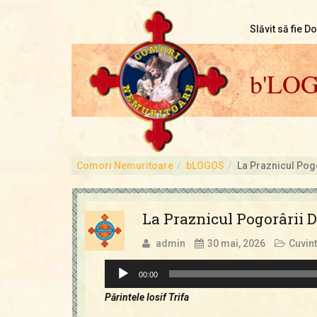
Slăvit să fie D
b'LO
Comori Nemuritoare
bLOGOS
La Praznicul Pogo
La Praznicul Pogorârii 
admin
30 mai, 2026
Cuvint
Player
00:00
audio
Părintele Iosif Trifa