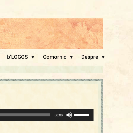
▾
▾
▾
b'LOGOS
Comornic
Despre
Folosește
00:00
tastele
săgeată