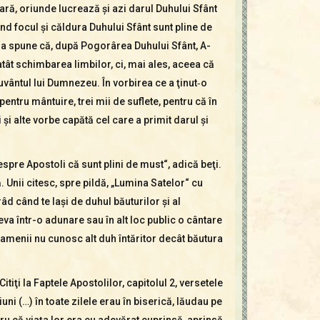
ară, oriunde lucrează şi azi darul Duhului Sfânt
ând focul şi căldura Duhului Sfânt sunt pline de
tura spune că, după Pogorârea Duhului Sfânt, A­
 atât schimbarea limbilor, ci, mai ales, aceea că
uvântul lui Dumnezeu. În vorbirea ce a ţinut‑o
ntru mântuire, trei mii de suflete, pentru că în
 şi alte vorbe capătă cel care a primit darul şi
spre Apostoli că sunt plini de must“, adică beţi.
. Unii citesc, spre pildă, „Lu­mina Satelor“ cu
râd când te laşi de duhul băuturilor şi al
deva într-o adunare sau în alt loc public o cântare
Oamenii nu cunosc alt duh întăritor decât băutura
tiţi la Faptele Apostolilor, capitolul 2, versetele
uni (…) în toate zilele erau în biserică, lăudau pe
tru că viaţa lor era cu adevărat cuprinsă, aprinsă