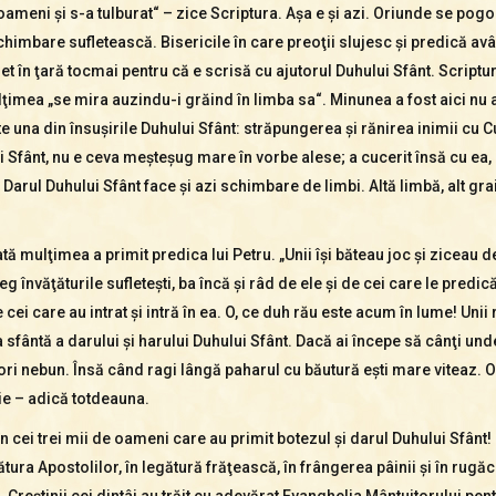
meni şi s-a tulburat“ – zice Scriptura. Aşa e şi azi. Oriunde se pogo
schimbare sufletească. Bisericile în care preoţii slujesc şi predică av
net în ţară tocmai pentru că e scrisă cu ajutorul Duhului Sfânt. Scrip
mulţimea „se mira auzindu-i grăind în limba sa“. Minunea a fost aici nu
e una din însuşirile Duhului Sfânt: străpungerea şi rănirea inimii cu C
fânt, nu e ceva meşteşug mare în vorbe alese; a cucerit însă cu ea, pe
 Darul Duhului Sfânt face şi azi schimbare de limbi. Altă limbă, alt grai
 mulţimea a primit predica lui Petru. „Unii îşi băteau joc şi ziceau de
eg învăţăturile sufleteşti, ba încă şi râd de ele şi de cei care le predică
cei care au intrat şi intră în ea. O, ce duh rău este acum în lume! Unii 
ea sfântă a darului şi harului Duhului Sfânt. Dacă ai începe să cânţi un
 ori nebun. Însă când ragi lângă paharul cu băutură eşti mare viteaz. 
ie – adică totdeauna.
cei trei mii de oameni care au primit botezul şi darul Duhului Sfânt! Ci
ura Apostolilor, în legătură frăţească, în frângerea pâinii şi în rugăci
. Creştinii cei dintâi au trăit cu adevărat Evanghelia Mântuitorului pen