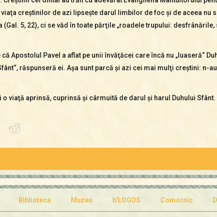
n viaţa creştinilor de azi lipseşte darul limbilor de foc şi de aceea n
al. 5, 22), ci se văd în toate părţile „roadele trupului: desfrânările, sl
e că Apostolul Pavel a aflat pe unii învăţăcei care încă nu „luaseră“ Duh
ânt“, răspunseră ei. Aşa sunt parcă şi azi cei mai mulţi creştini: n-au l
 o via­­ţă aprinsă, cuprinsă şi cârmuită de darul şi harul Duhului Sfânt.
Biblioteca
Muzeu
b'LOGOS
Comornic
D