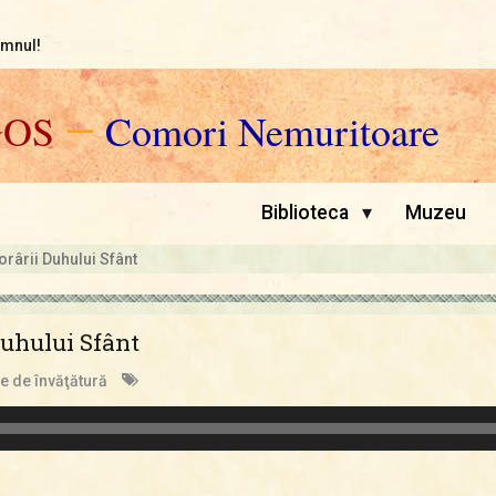
omnul!
GOS
—
Comori Nemuritoare
▾
Biblioteca
Muzeu
rârii Duhului Sfânt
Duhului Sfânt
e de învăţătură