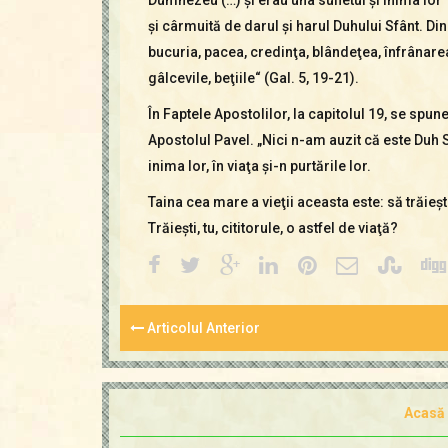
şi cârmuită de darul şi harul Duhului Sfânt. Di
bucuria, pacea, credinţa, blândeţea, înfrânarea (G
gâlcevile, beţiile“ (Gal. 5, 19-21).
În Faptele Apostolilor, la capitolul 19, se spun
Apostolul Pavel. „Nici n-am auzit că este Duh Sf
inima lor, în viaţa şi-n purtările lor.
Taina cea mare a vieţii aceasta este: să trăieşti
Trăieşti, tu, cititorule, o astfel de viaţă?
Articolul Anterior
Acasă