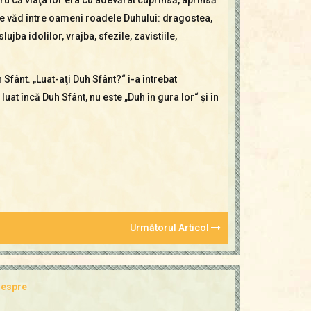
u se văd între oameni roadele Duhului: dragostea,
ujba idolilor, vrajba, sfezile, zavistiile,
 Sfânt. „Luat-aţi Duh Sfânt?“ i-a întrebat
uat încă Duh Sfânt, nu este „Duh în gura lor“ şi în
Următorul Articol
espre