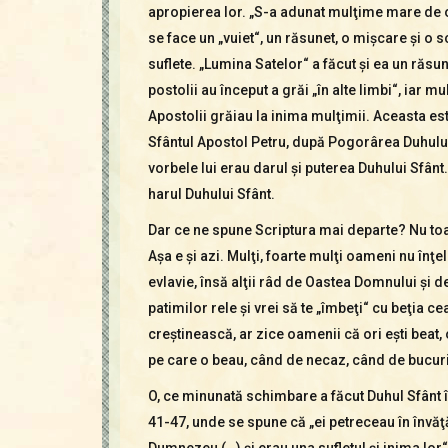
apropierea lor. „S-a adunat mulţime mare de oa
se face un „vuiet“, un răsunet, o mişcare şi o 
suflete. „Lumina Satelor“ a făcut şi ea un răsu
postolii au început a grăi „în alte limbi“, iar 
Apostolii grăiau la inima mulţimii. Aceasta est
Sfântul Apostol Petru, după Pogorârea Duhului S
vorbele lui erau darul şi puterea Duhului Sfânt.
harul Duhului Sfânt.
Dar ce ne spune Scriptura mai departe? Nu toată
Aşa e şi azi. Mulţi, foarte mulţi oameni nu înţel
evlavie, însă alţii râd de Oastea Domnului şi de 
patimilor rele şi vrei să te „îmbeţi“ cu beţia c
creştinească, ar zice oamenii că ori eşti beat,
pe care o beau, când de necaz, când de bucur
O, ce minunată schimbare a făcut Duhul Sfânt în 
41-47, unde se spune că „ei petreceau în învăţăt
Dumnezeu (…) şi erau una sufletul şi inima lor“