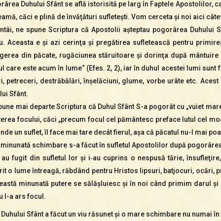
ârea Duhului Sfânt se află istorisită pe larg în Faptele Apostolilor, ca
amă, căci e plină de învăţături sufleteşti. Vom cerceta şi noi aici câte
întâi, ne spune Scriptura că Apostolii aşteptau pogorârea Duhului S
u. Aceasta e şi azi cerinţa şi pregătirea sufletească pentru primir
agerea din păcate, rugăciunea stăruitoare şi dorinţa după mântuire 
l care este acum în lume“ (Efes. 2, 2), iar în duhul acestei lumi sunt 
i, petreceri, destrăbălări, înşelăciuni, glume, vorbe urâte etc. Ace
ui Sfânt.
une mai departe Scriptura că Duhul Sfânt S-a pogorât cu „vuiet mare“ 
terea focului, căci „precum focul cel pământesc preface lutul cel moa
nde un suflet, îl face mai tare decât fierul, aşa că păcatul nu-l mai poa
 minunată schimbare s-a făcut în sufletul Apostolilor după pogorârea 
 au fugit din sufletul lor şi i‑au cuprins o nespusă tărie, însufleţire
it o lume întreagă, răbdând pentru Hristos lipsuri, batjocuri, ocări
ceastă minunată putere se sălăşluiesc şi în noi când primim darul şi
u l-a ars focul.
ului Sfânt a făcut un viu răsunet şi o mare schimbare nu numai în sufl