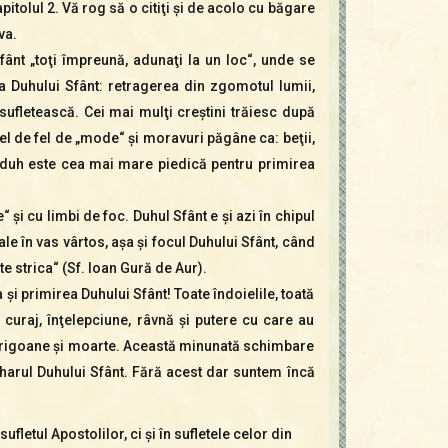
pitolul 2. Vă rog să o citiţi şi de acolo cu băgare
sus/jos
va.
pentru
fânt „toţi împreună, adunaţi la un loc“, unde se
a
ea Duhului Sfânt: retragerea din zgomotul lumii,
mări
sufletească. Cei mai mulţi creştini trăiesc după
sau
fel de fel de „mode“ şi moravuri păgâne ca: beţii,
micșora
st duh este cea mai mare piedică pentru primirea
volumul.
şi cu limbi de foc. Duhul Sfânt e şi azi în chipul
le în vas vârtos, aşa şi focul Duhului Sfânt, când
te strica“ (Sf. Ioan Gură de Aur).
şi primirea Duhului Sfânt! Toate îndoielile, toată
, curaj, înţelepciu­ne, râvnă şi putere cu care au
, prigoane şi moarte. Această minunată schimbare
 harul Duhului Sfânt. Fără acest dar suntem încă
etul Apostolilor, ci şi în sufletele celor din