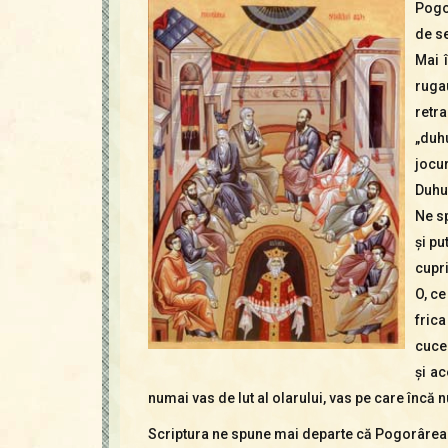
Pogor
de se
Mai 
ruga
retr
„duhu
jocur
Duhul
Ne sp
şi pu
cupri
O, ce
frica
cucer
şi a
numai vas de lut al olarului, vas pe care încă n
Scriptura ne spune mai departe că Pogorârea Duh