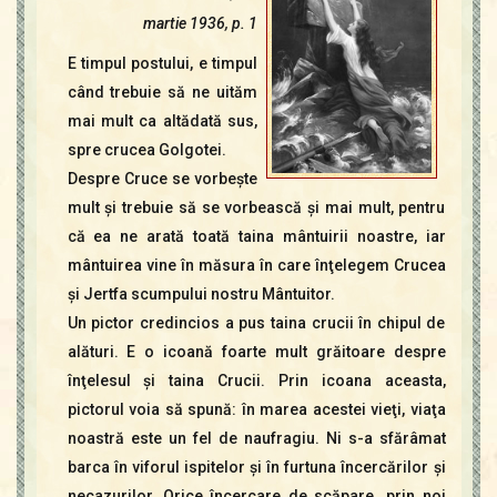
Contact
martie 1936, p. 1
Icoane
Mărgăritare
E timpul postului, e timpul
când trebuie să ne uităm
Calendar
mai mult ca altădată sus,
Glosar
spre crucea Golgotei.
Repere
Despre Cruce se vorbeşte
mult şi trebuie să se vorbească şi mai mult, pentru
că ea ne arată toată taina mântuirii noastre, iar
mântuirea vine în măsura în care înţelegem Crucea
şi Jertfa scumpului nostru Mântuitor.
Un pictor credincios a pus taina crucii în chipul de
alături. E o icoană foarte mult grăitoare despre
înţelesul şi taina Crucii. Prin icoana aceasta,
pictorul voia să spună: în marea acestei vieţi, viaţa
noastră este un fel de naufragiu. Ni s-a sfărâmat
barca în viforul ispitelor şi în furtuna încercărilor şi
necazurilor. Orice încercare de scăpare „prin noi