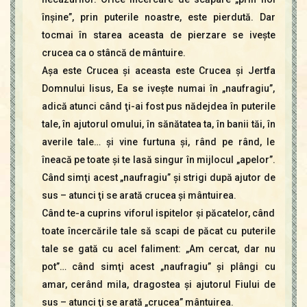
înşine”, prin puterile noastre, este pierdută. Dar
tocmai în starea aceasta de pierzare se iveşte
crucea ca o stâncă de mântuire.
Aşa este Crucea şi aceasta este Crucea şi Jertfa
Domnului Iisus, Ea se iveşte numai în „naufragiu”,
adică atunci când ţi-ai fost pus nădejdea în puterile
tale, în ajutorul omului, în sănătatea ta, în banii tăi, în
averile tale… şi vine furtuna şi, rând pe rând, le
îneacă pe toate şi te lasă singur în mijlocul „apelor”.
Când simţi acest „naufragiu” şi strigi după ajutor de
sus – atunci ţi se arată crucea şi mântuirea.
Când te-a cuprins viforul ispitelor şi păcatelor, când
toate încercările tale să scapi de păcat cu puterile
tale se gată cu acel faliment: „Am cercat, dar nu
pot”… când simţi acest „naufragiu” şi plângi cu
amar, cerând mila, dragostea şi ajutorul Fiului de
sus – atunci ţi se arată „crucea” mântuirea.