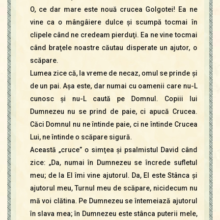
O, ce dar mare este nouă crucea Golgotei! Ea ne
vine ca o mângâiere dulce şi scumpă tocmai în
clipele când ne credeam pierduţi. Ea ne vine tocmai
când braţele noastre căutau disperate un ajutor, o
scăpare.
Lumea zice că, la vreme de necaz, omul se prinde şi
de un pai. Aşa este, dar numai cu oamenii care nu-L
cunosc şi nu-L caută pe Domnul. Copiii lui
Dumnezeu nu se prind de paie, ci apucă Crucea.
Căci Domnul nu ne întinde paie, ci ne întinde Crucea
Lui, ne întinde o scăpare sigură.
Această „cruce” o simţea şi psalmistul David când
zice: „Da, numai în Dumnezeu se încrede sufletul
meu; de la El îmi vine ajutorul. Da, El este Stânca şi
ajutorul meu, Turnul meu de scăpare, nicidecum nu
mă voi clătina. Pe Dumnezeu se întemeiază ajutorul
în slava mea; în Dumnezeu este stânca puterii mele,