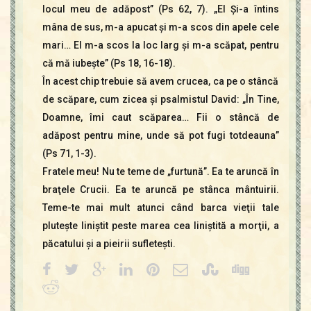
locul meu de adăpost” (Ps 62, 7). „El Şi-a întins
mâna de sus, m-a apucat şi m-a scos din apele cele
mari… El m-a scos la loc larg şi m-a scăpat, pentru
că mă iubeşte” (Ps 18, 16-18).
În acest chip trebuie să avem crucea, ca pe o stâncă
de scăpare, cum zicea şi psalmistul David: „În Tine,
Doamne, îmi caut scăparea… Fii o stâncă de
adăpost pentru mine, unde să pot fugi totdeauna”
(Ps 71, 1-3).
Fratele meu! Nu te teme de „furtună”. Ea te aruncă în
braţele Crucii. Ea te aruncă pe stânca mântuirii.
Teme-te mai mult atunci când barca vieţii tale
pluteşte liniştit peste marea cea liniştită a morţii, a
păcatului şi a pieirii sufleteşti.