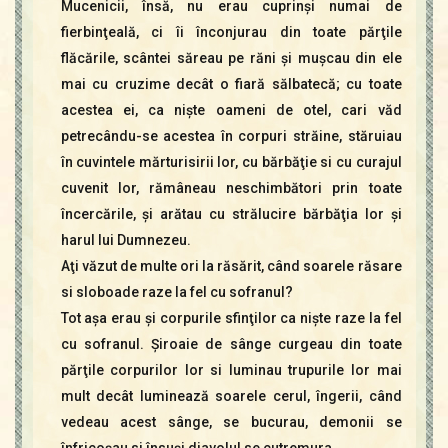
Mucenicii, însă, nu erau cuprinşi numai de
fierbinţeală, ci îi înconjurau din toate părţile
flăcările, scântei săreau pe răni şi muşcau din ele
mai cu cruzime decât o fiară sălbatecă; cu toate
acestea ei, ca nişte oameni de otel, cari văd
petrecându-se acestea în corpuri străine, stăruiau
în cuvintele mărturisirii lor, cu bărbăţie si cu curajul
cuvenit lor, rămâneau neschimbători prin toate
încercările, şi arătau cu strălucire bărbăţia lor şi
harul lui Dumnezeu.
Aţi văzut de multe ori la răsărit, când soarele răsare
si sloboade raze la fel cu sofranul?
Tot aşa erau şi corpurile sfinţilor ca nişte raze la fel
cu sofranul. Şiroaie de sânge curgeau din toate
părţile corpurilor lor si luminau trupurile lor mai
mult decât luminează soarele cerul, îngerii, când
vedeau acest sânge, se bucurau, demonii se
înfricoşau si însuşi diavolul se cutremura.