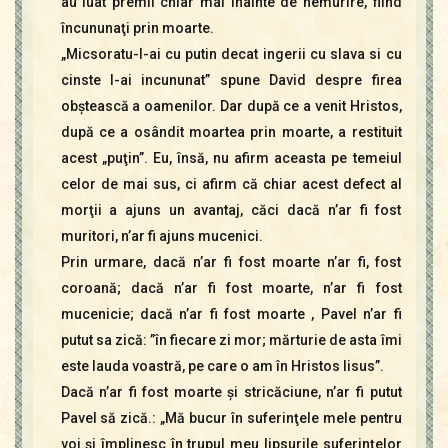
au luat premii chiar mai înainte de nemurire, fiind
încununaţi prin moarte.
„Micsoratu-l-ai cu putin decat ingerii cu slava si cu
cinste l-ai incununat” spune David despre firea
obştească a oamenilor. Dar după ce a venit Hristos,
după ce a osândit moartea prin moarte, a restituit
acest „puţin”. Eu, însă, nu afirm aceasta pe temeiul
celor de mai sus, ci afirm că chiar acest defect al
morţii a ajuns un avantaj, căci dacă n’ar fi fost
muritori, n’ar fi ajuns mucenici.
Prin urmare, dacă n’ar fi fost moarte n’ar fi, fost
coroană; dacă n’ar fi fost moarte, n’ar fi fost
mucenicie; dacă n’ar fi fost moarte , Pavel n’ar fi
putut sa zică: ”în fiecare zi mor; mărturie de asta îmi
este lauda voastră, pe care o am în Hristos Iisus”.
Dacă n’ar fi fost moarte şi stricăciune, n’ar fi putut
Pavel să zică.: „Mă bucur în suferinţele mele pentru
voi şi împlinesc în trupul meu lipsurile suferinţelor