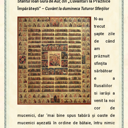
Sfântul Ioan Gură de Aur,
din
„Cuvântări la Praznice
Contact
Icoane
Împărăteşti”
–
Cuvânt la dumineca Tuturor Sfinţilor
Mărgăritare
N-au
Calendar
trecut
Glosar
şapte zile
Repere
de când
am
prăznuit
sfinţita
sărbătoar
e a
Rusaliilor
si iarăşi a
venit la noi
cor de
mucenici, dar ‘mai bine spus tabără şi oaste de
mucenici aşezată în ordine de bătaie, întru nimic