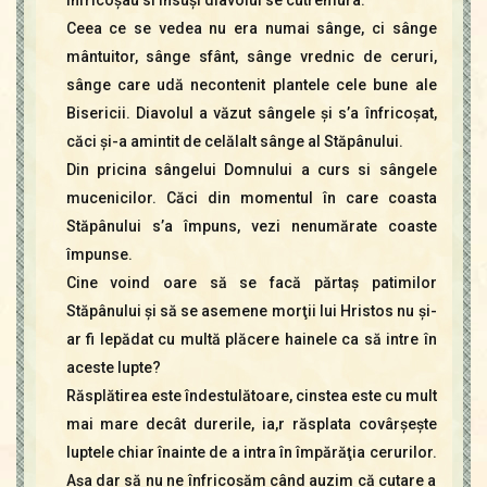
Ceea ce se vedea nu era numai sânge, ci sânge
mântuitor, sânge sfânt, sânge vrednic de ceruri,
sânge care udă necontenit plantele cele bune ale
Bisericii. Diavolul a văzut sângele şi s’a înfricoşat,
căci şi-a amintit de celălalt sânge al Stăpânului.
Din pricina sângelui Domnului a curs si sângele
mucenicilor. Căci din momentul în care coasta
Stăpânului s’a împuns, vezi nenumărate coaste
împunse.
Cine voind oare să se facă părtaş patimilor
Stăpânului şi să se asemene morţii lui Hristos nu şi-
ar fi lepădat cu multă plăcere hainele ca să intre în
aceste lupte?
Răsplătirea este îndestulătoare, cinstea este cu mult
mai mare decât durerile, ia,r răsplata covârşeşte
luptele chiar înainte de a intra în împărăţia cerurilor.
Aşa dar să nu ne înfricoşăm când auzim că cutare a