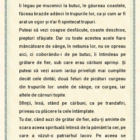
Ii legau pe mucenici la butuc, le găureau coastele,
făceau brazde adânci în trupurile lor, ca şi cum ar fi
arat un ogor şi n’ar fi spintecat trupuri.
Puteai să vezi coapse desfăcute, coaste deschise,
piepturi sfâşiate. Dar cu toate acestea acele fiare
mâncătoare de sânge, în nebunia lor, nu se opreau
aici, ci coborându-i de pe butuc, îi întindeau pe
grătare de fier, sub care erau cărbuni aprinşi. Şi
puteai să vezi acum iarăşi privelişti mai cumplite
decât cele dintâi; două feluri de picături curgeau
din trupurile lor: unele de sânge, ce curgea, iar
altele de cărnuri topite.
Sfinţii, însă, stând pe cărbuni, ca pe trandafiri,
priveau cu plăcere la cele întâmplate.
Tu dar, când auzi de grătar de fier, adu-ţi aminte de
scara aceea spirituală întinsă de la pământ la cer, pe
care a văzut-o patriarhul Iacov. Pe aceea se