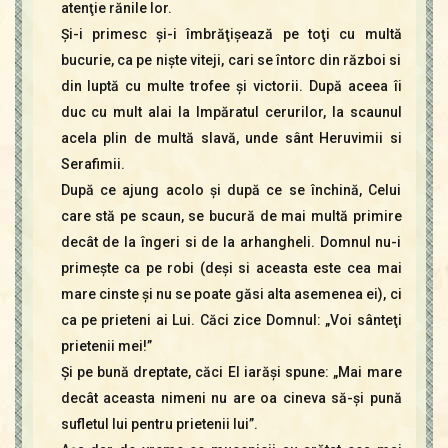
atenţie rănile lor.
Şi-i primesc şi-i îmbrăţişează pe toţi cu multă
bucurie, ca pe nişte viteji, cari se întorc din război si
din luptă cu multe trofee şi victorii. După aceea îi
duc cu mult alai la Impăratul cerurilor, la scaunul
acela plin de multă slavă, unde sânt Heruvimii si
Serafimii.
După ce ajung acolo şi după ce se închină, Celui
care stă pe scaun, se bucură de mai multă primire
decât de la îngeri si de la arhangheli. Domnul nu-i
primeşte ca pe robi (deşi si aceasta este cea mai
mare cinste şi nu se poate găsi alta asemenea ei), ci
ca pe prieteni ai Lui. Căci zice Domnul: „Voi sânteţi
prietenii mei!”
Şi pe bună dreptate, căci El iarăşi spune: „Mai mare
decât aceasta nimeni nu are oa cineva să-şi pună
sufletul lui pentru prietenii lui”.