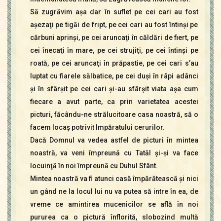
Să zugrăvim aşa dar în suflet pe cei cari au fost
aşezaţi pe tigăi de fript, pe cei cari au fost întinşi pe
cărbuni aprinşi, pe cei aruncaţi în căldări de fiert, pe
cei înecaţi în mare, pe cei strujiţi, pe cei întinşi pe
roată, pe cei aruncaţi în prăpastie, pe cei cari s’au
luptat cu fiarele sălbatice, pe cei duşi în râpi adânci
şi în sfârşit pe cei cari şi-au sfârşit viata aşa cum
fiecare a avut parte, ca prin varietatea acestei
picturi, făcându-ne strălucitoare casa noastră, să o
facem locaş potrivit Impăratului cerurilor.
Dacă Domnul va vedea astfel de picturi în mintea
noastră, va veni împreună cu Tatăl şi-şi va face
locuinţă în noi împreună cu Duhul Sfânt.
Mintea noastră va fi atunci casă împărătească şi nici
un gând ne la locul lui nu va putea să intre în ea, de
vreme ce amintirea mucenicilor se află în noi
pururea ca o pictură înflorită, slobozind multă