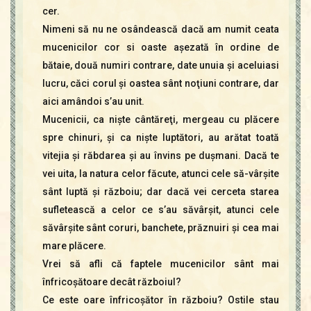
cer.
Nimeni să nu ne osândească dacă am numit ceata
mucenicilor cor si oaste aşezată în ordine de
bătaie, două numiri contrare, date unuia şi aceluiasi
lucru, căci corul şi oastea sânt noţiuni contrare, dar
aici amândoi s’au unit.
Mucenicii, ca nişte cântăreţi, mergeau cu plăcere
spre chinuri, şi ca nişte luptători, au arătat toată
vitejia şi răbdarea şi au învins pe duşmani. Dacă te
vei uita, la natura celor făcute, atunci cele să-vârşite
sânt luptă şi războiu; dar dacă vei cerceta starea
sufletească a celor ce s’au săvârşit, atunci cele
săvârşite sânt coruri, banchete, prăznuiri şi cea mai
mare plăcere.
Vrei să afli că faptele mucenicilor sânt mai
înfricoşătoare decât războiul?
Ce este oare înfricoşător în războiu? Ostile stau