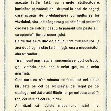
aşezate fată’n faţă, cu armele strălucitoare,
luminând pământul; dau drumul la nori de săgeţi,
care acopăr de pretutindenea cu mulţimea lor
văzduhul; râuri de sânge curg pe pământ şi peste tot
cadavre de soldaţi căzuţi la pământ unii peste alţii
ca spicele în timpul secerişului.
Haide dar să te duc de aici la lupta mucenicilor! Şi
aici două oştiri stau faţă ‘n faţă: una a mucenicilor,
alta a tiranilor.
Tiranii sunt inarmaţi, iar mucenicii se luptă cu trupul
gol; victoria este insa a celor goi, nu a celor
înarmaţi.
Cine oare nu s’ar minuna de faptul că cel biciuit
biruieste pe cel ce biciuieşte, cal legat pe cel
deslegat, cel dat pradă flăcărilor pe cel ce aruncă în
foc, cel ucis pe cel ce ucide?
Ai văzut că luptele mucenicilor sânt mai