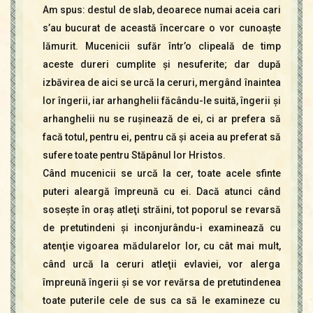
Am spus: destul de slab, deoarece numai aceia cari
s’au bucurat de această încercare o vor cunoaşte
lămurit. Mucenicii sufăr într’o clipeală de timp
aceste dureri cumplite şi nesuferite; dar după
izbăvirea de aici se urcă la ceruri, mergând înaintea
lor îngerii, iar arhanghelii făcându-le suită, îngerii şi
arhanghelii nu se ruşinează de ei, ci ar prefera să
facă totul, pentru ei, pentru că şi aceia au preferat să
sufere toate pentru Stăpânul lor Hristos.
Când mucenicii se urcă la cer, toate acele sfinte
puteri aleargă împreună cu ei. Dacă atunci când
soseşte în oraş atleţi străini, tot poporul se revarsă
de pretutindeni şi inconjurându-i examinează cu
atenţie vigoarea mădularelor lor, cu cât mai mult,
când urcă la ceruri atleţii evlaviei, vor alerga
împreună îngerii şi se vor revărsa de pretutindenea
toate puterile cele de sus ca să le examineze cu