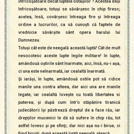
înfricoşătoare decât luptele ostaşilor ? Acestea deşi
înfricoşătoare, totuşi se săvârşesc în chip firesc;
acelea, însă, covârşesc întreaga fire şi întreaga
ordine a lucrurilor, ca să cunoşti că faptele de
vrednicie săvârşite sânt opera harului lui
Dumnezeu.
Totuşi cât este de neegală această luptă! Cât de mult
nesocotesc aceste lupte legile militare! In lupte,
amândouă oştirile sânt înarmate; aici, însă, nu-i aşa,
ci una este neînarmată, iar cealaltă înarmată.
Şi iarăşi, în lupte, amândouă ostile pot să ridice
manile una contra alteea, dar aici una are manile
legate, iar cealaltă loveşte cu toată libertatea si
puterea; şi după cum într’o stăpânire tiranică
judecătorii îşi păstrează dreptul de a face rău, iar
drepţilor mucenici le dă să sufere în chip rău, tot
astfel lovesc şi pe sfinţi; dar nici aşa nu-i birue, ci
fiind biruiţi, după această luptă neegală, pleacă.