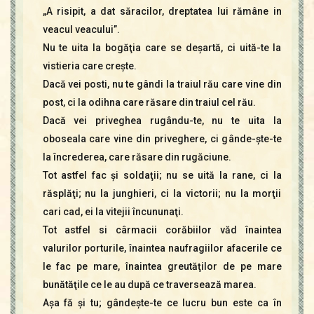
„A risipit, a dat săracilor, dreptatea lui rămâne in
veacul veacului”.
Nu te uita la bogăţia care se deşartă, ci uită-te la
vistieria care creşte.
Dacă vei posti, nu te gândi la traiul rău care vine din
post, ci la odihna care răsare din traiul cel rău.
Dacă vei priveghea rugându-te, nu te uita la
oboseala care vine din priveghere, ci gânde-şte-te
la încrederea, care răsare din rugăciune.
Tot astfel fac şi soldaţii; nu se uită la rane, ci la
răsplăţi; nu la junghieri, ci la victorii; nu la morţii
cari cad, ei la vitejii încununaţi.
Tot astfel si cârmacii corăbiilor văd înaintea
valurilor porturile, înaintea naufragiilor afacerile ce
le fac pe mare, înaintea greutăţilor de pe mare
bunătăţile ce le au după ce traversează marea.
Aşa fă şi tu; gândeşte-te ce lucru bun este ca în