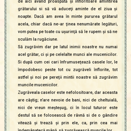
de aici având proaspătă şi înfloritoare amintirea
grătarului si să vă aduceţi aminte de el ziua şi
noapte. Dacă am avea în minte pururea grătarul
acela, chiar dacă ne-ar ţinea nenumărate legături,
vom putea pe toate cu uşurinţă să le rupem şi să ne
sculăm la rugăciune.
Să zugrăvim dar pe latul inimii noastre nu numai
acel grătar, ci şi pe celelalte munci ale mucenicilor.
Si după cum cei cari înfrumuseţează casele lor, le
împodobesc peste tot cu zugrăveli înflorite, tot
astfel şi noi pe pereţii mintii noastre să zugrăvim
muncile mucenicilor.
Zugrăveala caselor este nefolositoare, dar aceasta
are câştig; n’are nevoie de bani, nici de cheltuială,
nici de vreun meşteşug, ci în locul tuturor este
destul să se folosească de râvnă si de o gândire
vitează şi trează şi prin ele, ca, prin cea mai
îndemânatecă mână, să zugrăvească muncile lor.