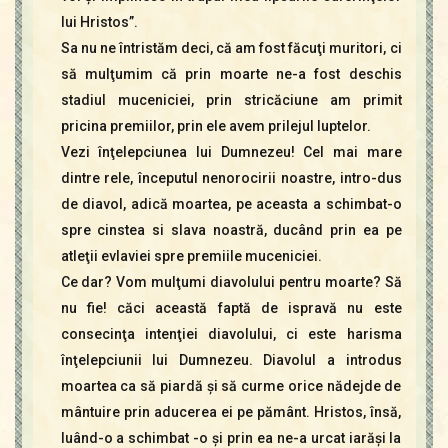
lui Hristos”.
Sa nu ne întristăm deci, că am fost făcuţi muritori, ci
să mulţumim că prin moarte ne-a fost deschis
stadiul muceniciei, prin stricăciune am primit
pricina premiilor, prin ele avem prilejul luptelor.
Vezi înţelepciunea lui Dumnezeu! Cel mai mare
dintre rele, începutul nenorocirii noastre, intro-dus
de diavol, adică moartea, pe aceasta a schimbat-o
spre cinstea si slava noastră, ducând prin ea pe
atleţii evlaviei spre premiile muceniciei.
Ce dar? Vom mulţumi diavolului pentru moarte? Să
nu fie! căci această faptă de ispravă nu este
consecinţa intenţiei diavolului, ci este harisma
înţelepciunii lui Dumnezeu. Diavolul a introdus
moartea ca să piardă şi să curme orice nădejde de
mântuire prin aducerea ei pe pământ. Hristos, însă,
luând-o a schimbat -o şi prin ea ne-a urcat iarăşi la