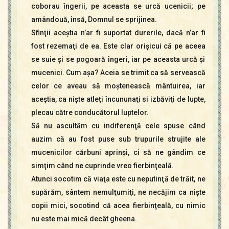
coborau îngerii, pe aceasta se urcă ucenicii; pe
amândouă, însă, Domnul se sprijinea.
Sfinţii aceştia n’ar fi suportat durerile, dacă n’ar fi
fost rezemaţi de ea. Este clar orişicui că pe aceea
se suie şi se pogoară îngeri, iar pe aceasta urcă şi
mucenici. Cum aşa? Aceia se trimit ca să servească
celor ce aveau să moştenească mântuirea, iar
aceştia, ca nişte atleţi încununaţi si izbăviţi de lupte,
plecau către conducătorul luptelor.
Să nu ascultăm cu indiferenţă cele spuse când
auzim că au fost puse sub trupurile strujite ale
mucenicilor cărbuni aprinşi, ci să ne gândim ce
simţim când ne cuprinde vreo fierbinţeală.
Atunci socotim că viaţa este cu neputinţă de trăit, ne
supărăm, sântem nemulţumiţi, ne necăjim ca nişte
copii mici, socotind că acea fierbinţeală, cu nimic
nu este mai mică decât gheena.