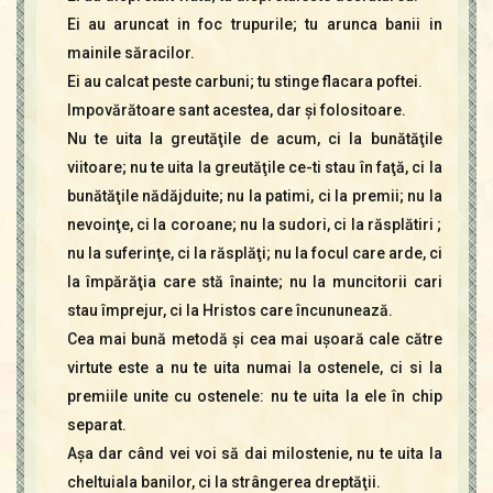
Ei au aruncat in foc trupurile; tu arunca banii in
mainile săracilor.
Ei au calcat peste carbuni; tu stinge flacara poftei.
Impovărătoare sant acestea, dar şi folositoare.
Nu te uita la greutăţile de acum, ci la bunătăţile
viitoare; nu te uita la greutăţile ce-ti stau în faţă, ci la
bunătăţile nădăjduite; nu la patimi, ci la premii; nu la
nevoinţe, ci la coroane; nu la sudori, ci la răsplătiri ;
nu la suferinţe, ci la răsplăţi; nu la focul care arde, ci
la împărăţia care stă înainte; nu la muncitorii cari
stau împrejur, ci la Hristos care încununează.
Cea mai bună metodă şi cea mai uşoară cale către
virtute este a nu te uita numai la ostenele, ci si la
premiile unite cu ostenele: nu te uita la ele în chip
separat.
Aşa dar când vei voi să dai milostenie, nu te uita la
cheltuiala banilor, ci la strângerea dreptăţii.