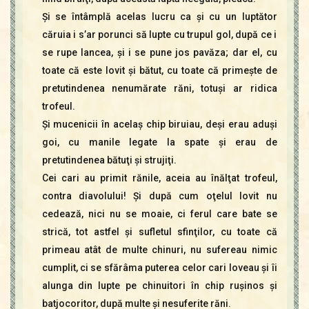
Şi se întâmplă acelas lucru ca şi cu un luptător
căruia i s’ar porunci să lupte cu trupul gol, după ce i
se rupe lancea, şi i se pune jos pavăza; dar el, cu
toate că este lovit şi bătut, cu toate că primeşte de
pretutindenea nenumărate răni, totuşi ar ridica
trofeul.
Şi mucenicii în acelaş chip biruiau, deşi erau aduşi
goi, cu manile legate la spate şi erau de
pretutindenea bătuţi şi strujiţi.
Cei cari au primit rănile, aceia au înălţat trofeul,
contra diavolului! Şi după cum oţelul lovit nu
cedează, nici nu se moaie, ci ferul care bate se
strică, tot astfel şi sufletul sfinţilor, cu toate că
primeau atât de multe chinuri, nu sufereau nimic
cumplit, ci se sfărâma puterea celor cari loveau şi îi
alunga din lupte pe chinuitori în chip ruşinos şi
batjocoritor, după multe şi nesuferite răni.