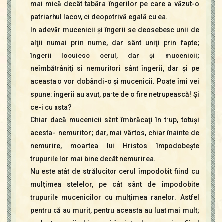
mai mică decât tabăra îngerilor pe care a văzut-o
patriarhul Iacov, ci deopotrivă egală cu ea.
In adevăr mucenicii şi îngerii se deosebesc unii de
alţii numai prin nume, dar sânt uniţi prin fapte;
îngerii locuiesc cerul, dar şi mucenicii;
neîmbătrâniţi si nemuritori sânt îngerii, dar şi pe
aceasta o vor dobândi-o şi mucenicii. Poate îmi vei
spune: îngerii au avut, parte de o fire netrupească! Şi
ce-i cu asta?
Chiar dacă mucenicii sânt îmbrăcaţi în trup, totuşi
acesta-i nemuritor; dar, mai vârtos, chiar înainte de
nemurire, moartea lui Hristos împodobeşte
trupurile lor mai bine decât nemurirea.
Nu este atât de strălucitor cerul împodobit fiind cu
mulţimea stelelor, pe cât sânt de împodobite
trupurile mucenicilor cu mulţimea ranelor. Astfel
pentru că au murit, pentru aceasta au luat mai mult;