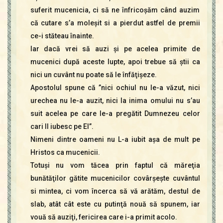
suferit mucenicia, ci să ne înfricoşăm când auzim
că cutare s’a moleşit si a pierdut astfel de premii
ce-i stăteau înainte.
Iar dacă vrei să auzi şi pe acelea primite de
mucenici după aceste lupte, apoi trebue să ştii ca
nici un cuvânt nu poate să le înfăţişeze.
Apostolul spune că ”nici ochiul nu le-a văzut, nici
urechea nu le-a auzit, nici la inima omului nu s’au
suit acelea pe care le-a pregătit Dumnezeu celor
cari Il iubesc pe El”.
Nimeni dintre oameni nu L-a iubit aşa de mult pe
Hristos ca mucenicii.
Totuşi nu vom tăcea prin faptul că măreţia
bunătăţilor gătite mucenicilor covârşeşte cuvântul
si mintea, ci vom încerca să vă arătăm, destul de
slab, atât cât este cu putinţă nouă să spunem, iar
vouă să auziţi, fericirea care i-a primit acolo.