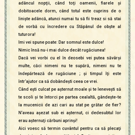
adâncul nopţii, când toţi oamenii, fiarele şi
dobitoacele dorm, când totul este cuprins de o
linişte adâncă, atunci numai tu să fii treaz si să stai
de vorbă cu încredere cu Stăpânul de obşte al
tuturora!
Imi vei spune poate: Dar somnul este dulce!
Nimic însă nu-i mai dulce decât rugăciunea!
Dacă vei vorbi cu el în deosebi vei putea săvârşi
multe, căci nimeni nu te supără, nimeni nu te
îndepărtează de rugăciune ; şi timpul îţi este
într’ajutor ca să dobândeşti ceea ce vrei.
Când eşti culcat pe aşternut moale şi te leneveşti să
te scoli şi te întorci pe partea cealaltă, gândeşte-te
la mucenicii de azi cari au stat pe grătar de fier?
N’aveau aşezat sub ei aşternut, ci dedesubtul lor
erau aşternuţi cărbuni aprinşi!
Aici voesc să termin cuvântul pentru ca să plecaţi