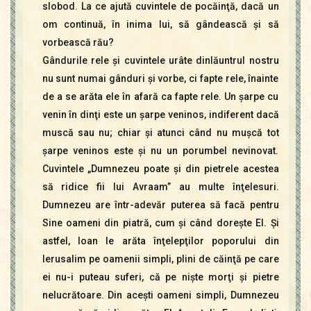
slobod. La ce ajută cuvintele de pocăinţă, dacă un
om continuă, în inima lui, să gândească şi să
vorbească rău?
Gândurile rele şi cuvintele urâte dinlăuntrul nostru
nu sunt numai gânduri şi vorbe, ci fapte rele, înainte
de a se arăta ele în afară ca fapte rele. Un şarpe cu
venin în dinţi este un şarpe veninos, indiferent dacă
muscă sau nu; chiar şi atunci când nu muşcă tot
şarpe veninos este şi nu un porumbel nevinovat.
Cuvintele „Dumnezeu poate şi din pietrele acestea
să ridice fii lui Avraam” au multe înţelesuri.
Dumnezeu are într-adevăr puterea să facă pentru
Sine oameni din piatră, cum şi când doreşte El. Şi
astfel, Ioan le arăta înţelepţilor poporului din
Ierusalim pe oamenii simpli, plini de căinţă pe care
ei nu-i puteau suferi, că pe nişte morţi şi pietre
nelucrătoare. Din aceşti oameni simpli, Dumnezeu