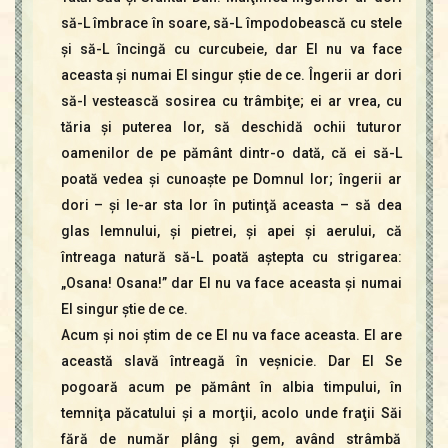
să-L îmbrace în soare, să-L împodobească cu stele
şi să-L încingă cu curcubeie, dar El nu va face
aceasta şi numai El singur ştie de ce. Îngerii ar dori
să-I vestească sosirea cu trâmbiţe; ei ar vrea, cu
tăria şi puterea lor, să deschidă ochii tuturor
oamenilor de pe pământ dintr-o dată, că ei să-L
poată vedea şi cunoaşte pe Domnul lor; îngerii ar
dori – şi le-ar sta lor în putinţă aceasta – să dea
glas lemnului, şi pietrei, şi apei şi aerului, că
întreaga natură să-L poată aştepta cu strigarea:
„Osana! Osana!” dar El nu va face aceasta şi numai
El singur ştie de ce.
Acum şi noi ştim de ce El nu va face aceasta. El are
această slavă întreagă în veşnicie. Dar El Se
pogoară acum pe pământ în albia timpului, în
temniţa păcatului şi a morţii, acolo unde fraţii Săi
fără de număr plâng şi gem, având strâmbă