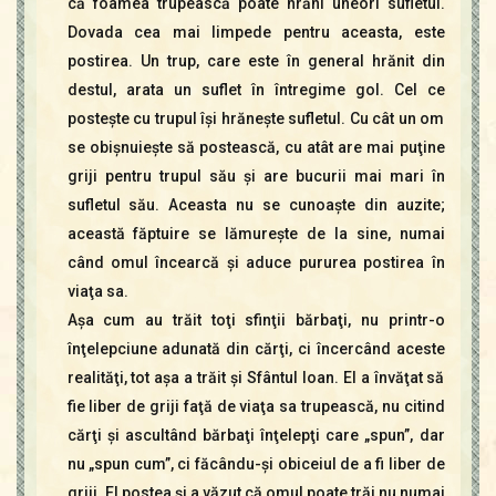
că foamea trupească poate hrăni uneori sufletul.
Dovada cea mai limpede pentru aceasta, este
postirea. Un trup, care este în general hrănit din
destul, arata un suflet în întregime gol. Cel ce
posteşte cu trupul îşi hrăneşte sufletul. Cu cât un om
se obişnuieşte să postească, cu atât are mai puţine
griji pentru trupul său şi are bucurii mai mari în
sufletul său. Aceasta nu se cunoaşte din auzite;
această făptuire se lămureşte de la sine, numai
când omul încearcă şi aduce pururea postirea în
viaţa sa.
Aşa cum au trăit toţi sfinţii bărbaţi, nu printr-o
înţelepciune adunată din cărţi, ci încercând aceste
realităţi, tot aşa a trăit şi Sfântul Ioan. El a învăţat să
fie liber de griji faţă de viaţa sa trupească, nu citind
cărţi şi ascultând bărbaţi înţelepţi care „spun”, dar
nu „spun cum”, ci făcându-şi obiceiul de a fi liber de
griji. El postea şi a văzut că omul poate trăi nu numai