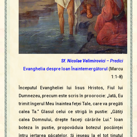
Sf. Nicolae Velimirovici
–
Predici
Evanghelia despre Ioan Înaintemergătorul
(Marcu
1:1-8)
Începutul Evangheliei lui Iisus Hristos, Fiul lui
Dumnezeu, precum este scris în proorocie: „Iată, Eu
trimit îngerul Meu înaintea feţei Tale, care va pregăti
calea Ta.” Glasul celui ce strigă în pustie: „Gătiţi
calea Domnului, drepte faceţi cărările Lui.” Ioan
boteza în pustie, propovăduia botezul pocăinţei
întru iertarea păcatelor. Şi ieşeau la el tot ţinutul