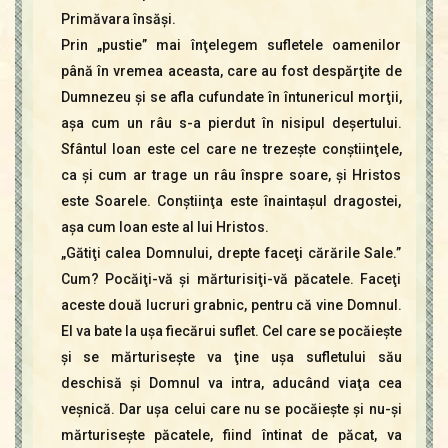
Primăvara însăşi.
Prin „pustie” mai înţelegem sufletele oamenilor
până în vremea aceasta, care au fost despărţite de
Dumnezeu şi se afla cufundate în întunericul morţii,
aşa cum un râu s-a pierdut în nisipul deşertului.
Sfântul Ioan este cel care ne trezeşte conştiinţele,
ca şi cum ar trage un râu înspre soare, şi Hristos
este Soarele. Conştiinţa este înaintaşul dragostei,
aşa cum Ioan este al lui Hristos.
„Gătiţi calea Domnului, drepte faceţi cărările Sale.”
Cum? Pocăiţi-vă şi mărturisiţi-vă păcatele. Faceţi
aceste două lucruri grabnic, pentru că vine Domnul.
El va bate la uşa fiecărui suflet. Cel care se pocăieşte
şi se mărturiseşte va ţine uşa sufletului său
deschisă şi Domnul va intra, aducând viaţa cea
veşnică. Dar uşa celui care nu se pocăieşte şi nu-şi
mărturiseşte păcatele, fiind întinat de păcat, va