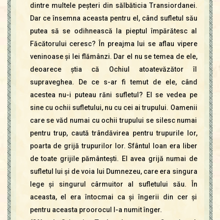
dintre multele peşteri din sălbăticia Transiordanei.
Dar ce însemna aceasta pentru el, când sufletul său
putea să se odihnească la pieptul împărătesc al
Făcătorului ceresc? În preajma lui se aflau vipere
veninoase şi lei flămânzi. Dar el nu se temea de ele,
deoarece ştia că Ochiul atoatevăzător îl
supraveghea. De ce s-ar fi temut de ele, când
acestea nu-i puteau răni sufletul? El se vedea pe
sine cu ochii sufletului, nu cu cei ai trupului. Oamenii
care se văd numai cu ochii trupului se silesc numai
pentru trup, caută trândăvirea pentru trupurile lor,
poarta de grijă trupurilor lor. Sfântul Ioan era liber
de toate grijile pământeşti. El avea grijă numai de
sufletul lui şi de voia lui Dumnezeu, care era singura
lege şi singurul cârmuitor al sufletului său. În
aceasta, el era întocmai ca şi îngerii din cer şi
pentru aceasta proorocul l-a numit înger.