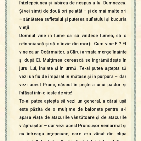
înţelepciunea şi iubirea de nespus a lui Dumnezeu.
Şi vei simţi de două ori pe atât – şi de mai multe ori
– sănătatea sufletului şi puterea sufletului şi bucuria
vieţii.
Domnul vine în lume ca să vindece lumea, să o
reînnoiască şi să o învie din morţi. Cum vine El? El
vine ca un Ocârmuitor, a Cărui armata merge înainte
şi după El. Mulţimea cerească se îngrămădeşte în
jurul Lui, înainte şi în urmă. Te-ai putea aştepta să
vezi un fiu de împărat în mătase şi în purpura – dar
vezi acest Prunc, născut în peştera unui pastor şi
înfăşat într-o iesle de vite!
Te-ai putea aştepta să vezi un general, a cărui uşă
este păzită de o mulţime de baionete pentru a-i
apăra viaţa de atacurile vânzătoare şi de atacurile
vrăjmaşilor – dar vezi acest Pruncuşor neînarmat şi
cu întreaga inţepciune, care era vânat din clipa