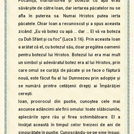
Pocăinţă, mărturisirea şi botezul cu apă erau
săvârşite de către Ioan, dar iertarea păcatelor nu se
afla în puterea sa. Numai Hristos putea ierta
păcatele. Chiar Ioan a recunoscut şi a spus aceasta
zicând: „Eu vă botez cu apă … dar … El vă va boteza
cu Duh Sfânt şi cu foc” (Luca 3:16). Prin aceasta Ioan
a arătat că el, cu botezul său, doar pregătea oamenii
pentru botezul lui Hristos. Botezul lui era mai mult
un simbol şi adevăratul botez era al lui Hristos, prin
care omul se curăţă de păcate şi se face o făptură
nouă, este făcut fiu al lui Dumnezeu prin adopţie şi
se numără printre cetăţenii drepţi ai Împărăţiei
cereşti.
Ioan, proorocul din pustie, cunoştea cele mai
ascunse adâncimi ale firii omului: toate slăbiciunile,
aplecările spre rău şi firea schimbătoare. El a
învăţat această în timpul celor treizeci de ani de
singurătate în pustie. Cunoscându-se pe sine însuşi,