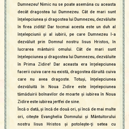
Dumnezeu! Nimic nu se poate asemăna cu aceasta
decât dragostea lui Dumnezeu. Cât de mari sunt
înţelepciunea şi dragostea lui Dumnezeu, dezvăluite
în firea zidită! Dar tocmai acesta este un duh al
înţelepciunii şi al iubirii, pe care Dumnezeu l-a
dezvăluit prin Domnul nostru Iisus Hristos, în
lucrarea mântuirii omului. Cât de mari sunt
înţelepciunea şi dragostea lui Dumnezeu, dezvăluite
în Prima Zidire! Dar aceasta era înţelepciunea
facerii cuiva care nu există, dragostea dăruită cuiva
care nu avea dragoste. Totuşi, înţelepciunea
dezvăluită în Noua Zidire este înţelepciunea
tămăduirii bolnavilor de moarte şi iubirea în Noua
Zidire este iubirea jertfei de sine.
Încă o dată, şi încă de două ori, şi încă de mai multe
ori, citeşte Evanghelia Domnului şi Mântuitorului
nostru Iisus Hristos şi potoleşte-ţi setea cu