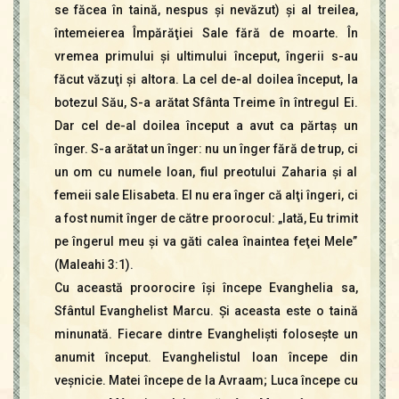
se făcea în taină, nespus şi nevăzut) şi al treilea,
întemeierea Împărăţiei Sale fără de moarte. În
vremea primului şi ultimului început, îngerii s-au
făcut văzuţi şi altora. La cel de-al doilea început, la
botezul Său, S-a arătat Sfânta Treime în întregul Ei.
Dar cel de-al doilea început a avut ca părtaş un
înger. S-a arătat un înger: nu un înger fără de trup, ci
un om cu numele Ioan, fiul preotului Zaharia şi al
femeii sale Elisabeta. El nu era înger că alţi îngeri, ci
a fost numit înger de către proorocul: „Iată, Eu trimit
pe îngerul meu şi va găti calea înaintea feţei Mele”
(Maleahi 3:1).
Cu această proorocire îşi începe Evanghelia sa,
Sfântul Evanghelist Marcu. Şi aceasta este o taină
minunată. Fiecare dintre Evanghelişti foloseşte un
anumit început. Evanghelistul Ioan începe din
veşnicie. Matei începe de la Avraam; Luca începe cu