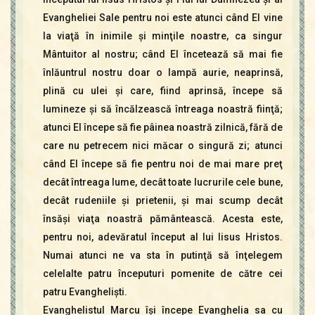
Evangheliei Sale pentru noi este atunci când El vine
la viaţă în inimile şi minţile noastre, ca singur
Mântuitor al nostru; când El încetează să mai fie
înlăuntrul nostru doar o lampă aurie, neaprinsă,
plină cu ulei şi care, fiind aprinsă, începe să
lumineze şi să încălzească întreaga noastră fiinţă;
atunci El începe să fie pâinea noastră zilnică, fără de
care nu petrecem nici măcar o singură zi; atunci
când El începe să fie pentru noi de mai mare preţ
decât întreaga lume, decât toate lucrurile cele bune,
decât rudeniile şi prietenii, şi mai scump decât
însăşi viaţa noastră pământească. Acesta este,
pentru noi, adevăratul început al lui Iisus Hristos.
Numai atunci ne va sta în putinţă să înţelegem
celelalte patru începuturi pomenite de către cei
patru Evanghelişti.
Evanghelistul Marcu îşi începe Evanghelia sa cu