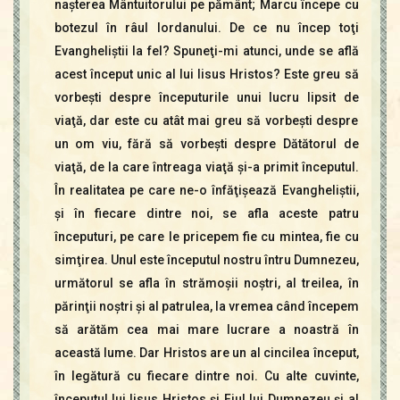
naşterea Mântuitorului pe pământ; Marcu începe cu
botezul în râul Iordanului. De ce nu încep toţi
Evangheliştii la fel? Spuneţi-mi atunci, unde se află
acest început unic al lui Iisus Hristos? Este greu să
vorbeşti despre începuturile unui lucru lipsit de
viaţă, dar este cu atât mai greu să vorbeşti despre
un om viu, fără să vorbeşti despre Dătătorul de
viaţă, de la care întreaga viaţă şi-a primit începutul.
În realitatea pe care ne-o înfăţişează Evangheliştii,
şi în fiecare dintre noi, se afla aceste patru
începuturi, pe care le pricepem fie cu mintea, fie cu
simţirea. Unul este începutul nostru întru Dumnezeu,
următorul se afla în strămoşii noştri, al treilea, în
părinţii noştri şi al patrulea, la vremea când începem
să arătăm cea mai mare lucrare a noastră în
această lume. Dar Hristos are un al cincilea început,
în legătură cu fiecare dintre noi. Cu alte cuvinte,
începutul lui Iisus Hristos şi Fiul lui Dumnezeu şi al