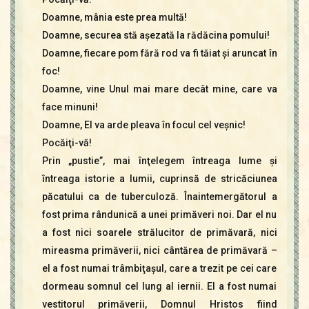
Doamne, mânia este prea multă!
Doamne, securea stă aşezată la rădăcina pomului!
Doamne, fiecare pom fără rod va fi tăiat şi aruncat în
foc!
Doamne, vine Unul mai mare decât mine, care va
face minuni!
Doamne, El va arde pleava în focul cel veşnic!
Pocăiţi-vă!
Prin „pustie”, mai înţelegem întreaga lume şi
întreaga istorie a lumii, cuprinsă de stricăciunea
păcatului ca de tuberculoză. Înaintemergătorul a
fost prima rândunică a unei primăveri noi. Dar el nu
a fost nici soarele strălucitor de primăvară, nici
mireasma primăverii, nici cântărea de primăvară –
el a fost numai trâmbiţaşul, care a trezit pe cei care
dormeau somnul cel lung al iernii. El a fost numai
vestitorul primăverii, Domnul Hristos fiind