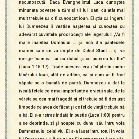
necunoscută. Dacă Evanghelistul Luca cunoştea
minunata poveste a zămislirii lui Ioan, cu atât mai
mult trebuie să o fi cunoscut Ioan. El ştia că îngerul
lui Dumnezeu îi vestise naşterea şi cunoştea cu
adevărat cuvintele prooroceşti ale îngerului: „Va fi
mare înaintea Domnului … şi încă din pântecele
mamei sale se va umple de Duhul Sfânt … şi va
merge înaintea Lui cu duhul şi cu puterea lui Ilie”
(Luca 1:15-17). Toate acestea erau înfipte în inima
tânărului Ioan, atât de adânc, ca şi cum ar fi fost
săpate pe o bucată de piatră. Dumnezeu a dat la
iveală fetele cele mai importante ale vieţii sale, de la
vârsta sa cea mai fragedă şi el trebuie să fi desluşit
limpede ce avea de făcut şi ce fel de viaţă trebuia să
aibă. El s-a retras îndată în pustie (Luca 1:80) pentru
a se deprinde, zi şi noapte, cu duhul său întru voia
Dumnezeului celui viu. El s-a lăsat întru totul în voia