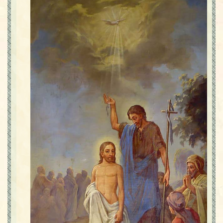
Contact
Icoane
Mărgăritare
Calendar
Glosar
Repere