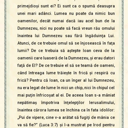
primejdioşi sunt ei? Ei sunt ca o spumă deasupra
unei mari adânci. Lumea nu poate da nimic bun
oamenilor, decât numai dacă iau acel bun de la
Dumnezeu, nici nu poate să facă vreun rău omului
înaintea lui Dumnezeu sau fără îngăduinţa Lui.
Atunci, de ce trebuie omul să se înjosească în faţa
lumii? De ce trebuia să aştepte Ioan ceva de la
oamenii care luaseră de la Dumnezeu, şi erau datori
faţă de El? De ce trebuie el să se teamă de oameni,
când întreaga lume trăieşte în frică şi respiră cu
frică? Pentru că Ioan, ca un înger al lui Dumnezeu,
nu era legat de lume în nici un chip, nici în chipul cel
mai puţin înfricoşat al ei. De aceea Ioan s-a mâniat
nepătimaş împotriva înţelepţilor Ierusalimului,
înaintea cărora lumea se închina ca în fata idolilor:
„Pui de vipere, cine v-a arătat să fugiţi de mânia ce
va să fie?” (Luca 3:7) şi l-a mustrat pe Irod pentru