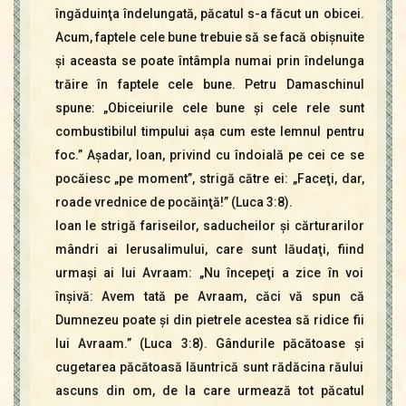
îngăduinţa îndelungată, păcatul s-a făcut un obicei.
Acum, faptele cele bune trebuie să se facă obişnuite
şi aceasta se poate întâmpla numai prin îndelunga
trăire în faptele cele bune. Petru Damaschinul
spune: „Obiceiurile cele bune şi cele rele sunt
combustibilul timpului aşa cum este lemnul pentru
foc.” Aşadar, Ioan, privind cu îndoială pe cei ce se
pocăiesc „pe moment”, strigă către ei: „Faceţi, dar,
roade vrednice de pocăinţă!” (Luca 3:8).
Ioan le strigă fariseilor, saducheilor şi cărturarilor
mândri ai Ierusalimului, care sunt lăudaţi, fiind
urmaşi ai lui Avraam: „Nu începeţi a zice în voi
înşivă: Avem tată pe Avraam, căci vă spun că
Dumnezeu poate şi din pietrele acestea să ridice fii
lui Avraam.” (Luca 3:8). Gândurile păcătoase şi
cugetarea păcătoasă lăuntrică sunt rădăcina răului
ascuns din om, de la care urmează tot păcatul