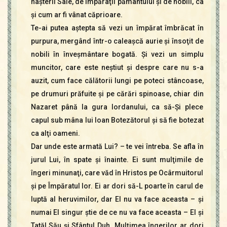
naşterii Sale, de împăraţii pământului şi de nobili, ca
şi cum ar fi vânat căprioare.
Te-ai putea aştepta să vezi un împărat îmbrăcat în
purpura, mergând într-o caleaşcă aurie şi însoţit de
nobili în înveşmântare bogată. Şi vezi un simplu
muncitor, care este neştiut şi despre care nu s-a
auzit, cum face călătorii lungi pe poteci stâncoase,
pe drumuri prăfuite şi pe cărări spinoase, chiar din
Nazaret până la gura Iordanului, ca să-Şi plece
capul sub mâna lui Ioan Botezătorul şi să fie botezat
ca alţi oameni.
Dar unde este armată Lui? – te vei întreba. Se afla în
jurul Lui, în spate şi înainte. Ei sunt mulţimile de
îngeri minunaţi, care văd în Hristos pe Ocârmuitorul
şi pe Împăratul lor. Ei ar dori să-L poarte în carul de
luptă al heruvimilor, dar El nu va face aceasta – şi
numai El singur ştie de ce nu va face aceasta – El şi
Tatăl Său şi Sfântul Duh. Mulţimea îngerilor ar dori