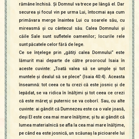
rămâne închisă. Şi Domnul va trece pe lângă el. Dar
securea şi focul vin pe urma Lui, întocmai aşa cum
primăvara merge înaintea Lui cu soarele său, cu
mireasmă şi cu cântecul său. Calea Domnului şi
căile Sale sunt sufletele oamenilor; locurile rele
sunt păcatele celor fără de lege.
Ce se înţelege prin „gătiţi calea Domnului” este
lămurit mai departe de către proorocul Isaia în
aceste cuvinte: „Toată valea să se umple şi tot
muntele şi dealul să se plece” (Isaia 40:4). Aceasta
înseamnă: tot ceea ce tu crezi că este josnic şi de
lepădat, se va ridica în înălţimi şi tot ceea ce crezi
că este măreţ şi puternic se va coborî. Sau, cu alte
cuvinte: ai gândit că Dumnezeu este ca o vale joasă,
deşi El este cea mai mare înălţime; şi tu ai gândit că
lumea materialnică se afla la cea mai mare înălţime,
pe când ea este josnică, un scăunaş la picioarele lui