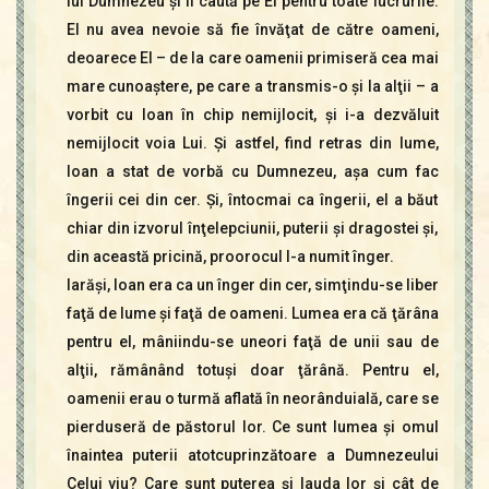
lui Dumnezeu şi Îl caută pe El pentru toate lucrurile.
El nu avea nevoie să fie învăţat de către oameni,
deoarece El – de la care oamenii primiseră cea mai
mare cunoaştere, pe care a transmis-o şi la alţii – a
vorbit cu Ioan în chip nemijlocit, şi i-a dezvăluit
nemijlocit voia Lui. Şi astfel, find retras din lume,
Ioan a stat de vorbă cu Dumnezeu, aşa cum fac
îngerii cei din cer. Şi, întocmai ca îngerii, el a băut
chiar din izvorul înţelepciunii, puterii şi dragostei şi,
din această pricină, proorocul l-a numit înger.
Iarăşi, Ioan era ca un înger din cer, simţindu-se liber
faţă de lume şi faţă de oameni. Lumea era că ţărâna
pentru el, mâniindu-se uneori faţă de unii sau de
alţii, rămânând totuşi doar ţărână. Pentru el,
oamenii erau o turmă aflată în neorânduială, care se
pierduseră de păstorul lor. Ce sunt lumea şi omul
înaintea puterii atotcuprinzătoare a Dumnezeului
Celui viu? Care sunt puterea şi lauda lor şi cât de