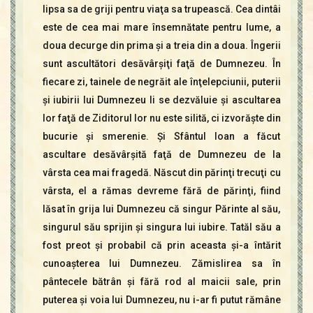
lipsa sa de griji pentru viaţa sa trupească. Cea dintâi
este de cea mai mare însemnătate pentru lume, a
doua decurge din prima şi a treia din a doua. Îngerii
sunt ascultători desăvârşiţi faţă de Dumnezeu. În
fiecare zi, tainele de negrăit ale înţelepciunii, puterii
şi iubirii lui Dumnezeu li se dezvăluie şi ascultarea
lor faţă de Ziditorul lor nu este silită, ci izvorăşte din
bucurie şi smerenie. Şi Sfântul Ioan a făcut
ascultare desăvârşită faţă de Dumnezeu de la
vârsta cea mai fragedă. Născut din părinţi trecuţi cu
vârsta, el a rămas devreme fără de părinţi, fiind
lăsat în grija lui Dumnezeu că singur Părinte al său,
singurul său sprijin şi singura lui iubire. Tatăl său a
fost preot şi probabil că prin aceasta şi-a întărit
cunoaşterea lui Dumnezeu. Zămislirea sa în
pântecele bătrân şi fără rod al maicii sale, prin
puterea şi voia lui Dumnezeu, nu i-ar fi putut rămâne