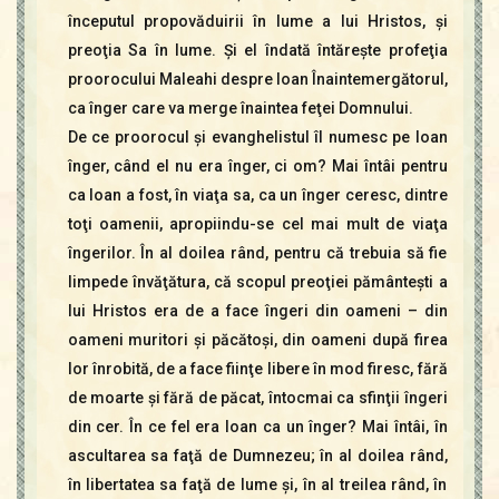
începutul propovăduirii în lume a lui Hristos, şi
preoţia Sa în lume. Şi el îndată întăreşte profeţia
proorocului Maleahi despre Ioan Înaintemergătorul,
ca înger care va merge înaintea feţei Domnului.
De ce proorocul şi evanghelistul îl numesc pe Ioan
înger, când el nu era înger, ci om? Mai întâi pentru
ca Ioan a fost, în viaţa sa, ca un înger ceresc, dintre
toţi oamenii, apropiindu-se cel mai mult de viaţa
îngerilor. În al doilea rând, pentru că trebuia să fie
limpede învăţătura, că scopul preoţiei pământeşti a
lui Hristos era de a face îngeri din oameni – din
oameni muritori şi păcătoşi, din oameni după firea
lor înrobită, de a face fiinţe libere în mod firesc, fără
de moarte şi fără de păcat, întocmai ca sfinţii îngeri
din cer. În ce fel era Ioan ca un înger? Mai întâi, în
ascultarea sa faţă de Dumnezeu; în al doilea rând,
în libertatea sa faţă de lume şi, în al treilea rând, în