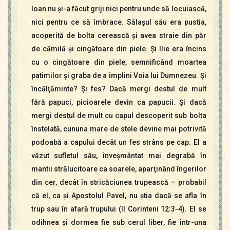
Ioan nu şi-a făcut griji nici pentru unde să locuiască,
nici pentru ce să îmbrace. Sălaşul său era pustia,
acoperită de bolta cerească şi avea straie din păr
de cămilă şi cingătoare din piele. Şi Ilie era încins
cu o cingătoare din piele, semnificând moartea
patimilor şi graba de a împlini Voia lui Dumnezeu. Şi
încălţăminte? Şi fes? Dacă mergi destul de mult
fără papuci, picioarele devin ca papucii. Şi dacă
mergi destul de mult cu capul descoperit sub bolta
înstelată, cununa mare de stele devine mai potrivită
podoabă a capului decât un fes strâns pe cap. El a
văzut sufletul său, înveşmântat mai degrabă în
mantii strălucitoare ca soarele, aparţinând îngerilor
din cer, decât în stricăciunea trupească – probabil
că el, ca şi Apostolul Pavel, nu ştia dacă se afla în
trup sau în afară trupului (II Corinteni 12:3-4). El se
odihnea şi dormea fie sub cerul liber, fie într-una