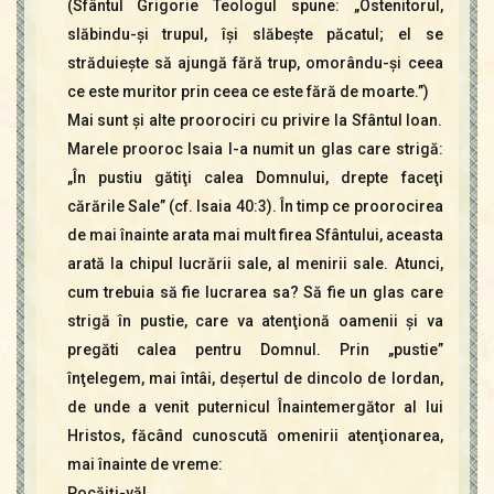
(Sfântul Grigorie Teologul spune: „Ostenitorul,
slăbindu-şi trupul, îşi slăbeşte păcatul; el se
străduieşte să ajungă fără trup, omorându-şi ceea
ce este muritor prin ceea ce este fără de moarte.”)
Mai sunt şi alte proorociri cu privire la Sfântul Ioan.
Marele prooroc Isaia l-a numit un glas care strigă:
„În pustiu gătiţi calea Domnului, drepte faceţi
cărările Sale” (cf. Isaia 40:3). În timp ce proorocirea
de mai înainte arata mai mult firea Sfântului, aceasta
arată la chipul lucrării sale, al menirii sale. Atunci,
cum trebuia să fie lucrarea sa? Să fie un glas care
strigă în pustie, care va atenţionă oamenii şi va
pregăti calea pentru Domnul. Prin „pustie”
înţelegem, mai întâi, deşertul de dincolo de Iordan,
de unde a venit puternicul Înaintemergător al lui
Hristos, făcând cunoscută omenirii atenţionarea,
mai înainte de vreme:
Pocăiţi-vă!