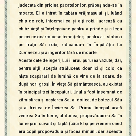
judecată din pricina păcatelor lor, prăbuşindu-se în
moarte. El a intrat în tabăra vrăjmaşului şi, luând
chip de rob, întocmai ca şi alţi robi, lucrează cu
chibzuinţă şi înţelepciune pentru a prinde şi a lega
pe cei ce ocârmuiesc temniţele şi pentru a-i slobozi
pe fraţii Săi robi, ridicându-i în Împărăţia lui
Dumnezeu şi a îngerilor fără de moarte.
Aceste cete de îngeri, Lui îi erau pururea văzute, dar,
pentru alţii, aceştia străluceau doar ici şi colo, ca
nişte scăpărări de lumină ce vine de la soare, de
după nori groşi. În viaţa Să pământească, au existat
în principal trei începuturi. Unul a fost însemnat de
zămislirea şi naşterea Sa, al doilea, de botezul Său
şi al treilea de Învierea Sa. Primul început arată
venirea Sa în lume, al doilea, propovăduirea Sa în
lume prin cuvânt şi faptă (căci El şi pe vremea când
era copil propovăduia şi făcea minuni, dar aceasta