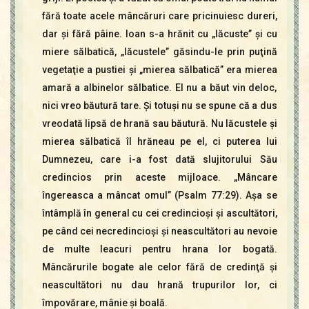
fără toate acele mâncăruri care pricinuiesc dureri,
dar şi fără pâine. Ioan s-a hrănit cu „lăcuste” şi cu
miere sălbatică, „lăcustele” găsindu-le prin puţină
vegetaţie a pustiei şi „mierea sălbatică” era mierea
amară a albinelor sălbatice. El nu a băut vin deloc,
nici vreo băutură tare. Şi totuşi nu se spune că a dus
vreodată lipsă de hrană sau băutură. Nu lăcustele şi
mierea sălbatică îl hrăneau pe el, ci puterea lui
Dumnezeu, care i-a fost dată slujitorului Său
credincios prin aceste mijloace. „Mâncare
îngereasca a mâncat omul” (Psalm 77:29). Aşa se
întâmplă în general cu cei credincioşi şi ascultători,
pe când cei necredincioşi şi neascultători au nevoie
de multe leacuri pentru hrana lor bogată.
Mâncărurile bogate ale celor fără de credinţă şi
neascultători nu dau hrană trupurilor lor, ci
împovărare, mânie şi boală.