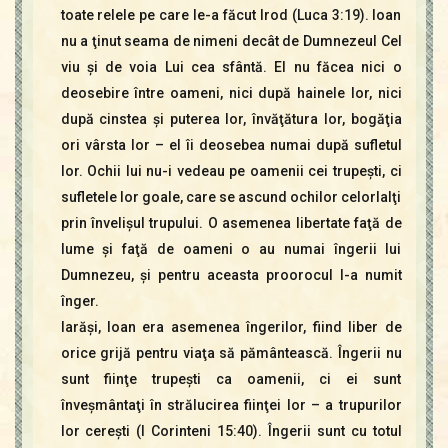
toate relele pe care le-a făcut Irod (Luca 3:19). Ioan
nu a ţinut seama de nimeni decât de Dumnezeul Cel
viu şi de voia Lui cea sfântă. El nu făcea nici o
deosebire între oameni, nici după hainele lor, nici
după cinstea şi puterea lor, învăţătura lor, bogăţia
ori vârsta lor – el îi deosebea numai după sufletul
lor. Ochii lui nu-i vedeau pe oamenii cei trupeşti, ci
sufletele lor goale, care se ascund ochilor celorlalţi
prin învelişul trupului. O asemenea libertate faţă de
lume şi faţă de oameni o au numai îngerii lui
Dumnezeu, şi pentru aceasta proorocul l-a numit
înger.
Iarăşi, Ioan era asemenea îngerilor, fiind liber de
orice grijă pentru viaţa să pământească. Îngerii nu
sunt fiinţe trupeşti ca oamenii, ci ei sunt
înveşmântaţi în strălucirea fiinţei lor – a trupurilor
lor cereşti (I Corinteni 15:40). Îngerii sunt cu totul