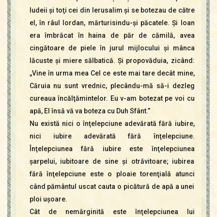
Iudeii şi toţi cei din Ierusalim şi se botezau de către
el, în râul Iordan, mărturisindu-şi păcatele. Şi Ioan
era îmbrăcat în haina de păr de cămilă, avea
cingătoare de piele în jurul mijlocului şi mânca
lăcuste şi miere sălbatică. Şi propovăduia, zicând:
„Vine în urma mea Cel ce este mai tare decât mine,
Căruia nu sunt vrednic, plecându-mă să-i dezleg
cureaua încălţămintelor. Eu v-am botezat pe voi cu
apă, El însă vă va boteza cu Duh Sfânt.”
Nu există nici o înţelepciune adevărată fără iubire,
nici iubire adevărată fără înţelepciune.
Înţelepciunea fără iubire este înţelepciunea
şarpelui, iubitoare de sine şi otrăvitoare; iubirea
fără înţelepciune este o ploaie torenţială atunci
când pământul uscat cauta o picătură de apă a unei
ploi uşoare.
Cât de nemărginită este înţelepciunea lui