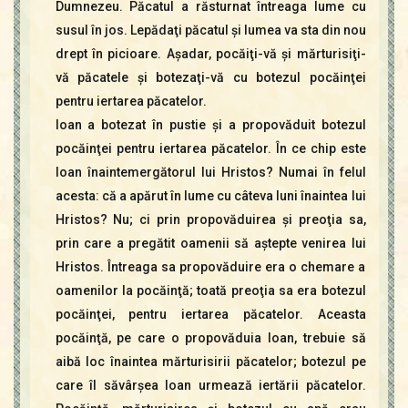
Dumnezeu. Păcatul a răsturnat întreaga lume cu
susul în jos. Lepădaţi păcatul şi lumea va sta din nou
drept în picioare. Aşadar, pocăiţi-vă şi mărturisiţi-
vă păcatele şi botezaţi-vă cu botezul pocăinţei
pentru iertarea păcatelor.
Ioan a botezat în pustie şi a propovăduit botezul
pocăinţei pentru iertarea păcatelor. În ce chip este
Ioan înaintemergătorul lui Hristos? Numai în felul
acesta: că a apărut în lume cu câteva luni înaintea lui
Hristos? Nu; ci prin propovăduirea şi preoţia sa,
prin care a pregătit oamenii să aştepte venirea lui
Hristos. Întreaga sa propovăduire era o chemare a
oamenilor la pocăinţă; toată preoţia sa era botezul
pocăinţei, pentru iertarea păcatelor. Aceasta
pocăinţă, pe care o propovăduia Ioan, trebuie să
aibă loc înaintea mărturisirii păcatelor; botezul pe
care îl săvârşea Ioan urmează iertării păcatelor.