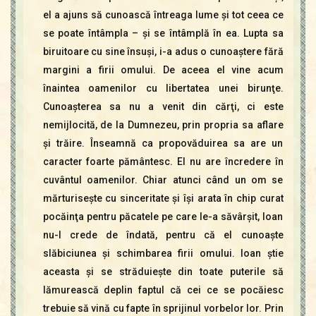
el a ajuns să cunoască întreaga lume şi tot ceea ce
se poate întâmpla – şi se întâmplă în ea. Lupta sa
biruitoare cu sine însuşi, i-a adus o cunoaştere fără
margini a firii omului. De aceea el vine acum
înaintea oamenilor cu libertatea unei birunţe.
Cunoaşterea sa nu a venit din cărţi, ci este
nemijlocită, de la Dumnezeu, prin propria sa aflare
şi trăire. Înseamnă ca propovăduirea sa are un
caracter foarte pământesc. El nu are încredere în
cuvântul oamenilor. Chiar atunci când un om se
mărturiseşte cu sinceritate şi îşi arata în chip curat
pocăinţa pentru păcatele pe care le-a săvârşit, Ioan
nu-l crede de îndată, pentru că el cunoaşte
slăbiciunea şi schimbarea firii omului. Ioan ştie
aceasta şi se străduieşte din toate puterile să
lămurească deplin faptul că cei ce se pocăiesc
trebuie să vină cu fapte în sprijinul vorbelor lor. Prin