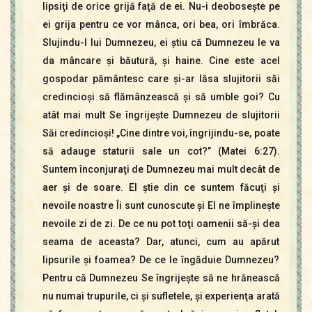
lipsiţi de orice grijă faţă de ei. Nu-i deoboseşte pe
ei grija pentru ce vor mânca, ori bea, ori îmbrăca.
Slujindu-I lui Dumnezeu, ei ştiu că Dumnezeu le va
da mâncare şi băutură, şi haine. Cine este acel
gospodar pământesc care şi-ar lăsa slujitorii săi
credincioşi să flămânzească şi să umble goi? Cu
atât mai mult Se îngrijeşte Dumnezeu de slujitorii
Săi credincioşi! „Cine dintre voi, îngrijindu-se, poate
să adauge staturii sale un cot?” (Matei 6:27).
Suntem înconjuraţi de Dumnezeu mai mult decât de
aer şi de soare. El ştie din ce suntem făcuţi şi
nevoile noastre Îi sunt cunoscute şi El ne împlineşte
nevoile zi de zi. De ce nu pot toţi oamenii să-şi dea
seama de aceasta? Dar, atunci, cum au apărut
lipsurile şi foamea? De ce le îngăduie Dumnezeu?
Pentru că Dumnezeu Se îngrijeşte să ne hrănească
nu numai trupurile, ci şi sufletele, şi experienţa arată