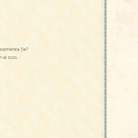
e asemenea Ţie?
m-ai scos.