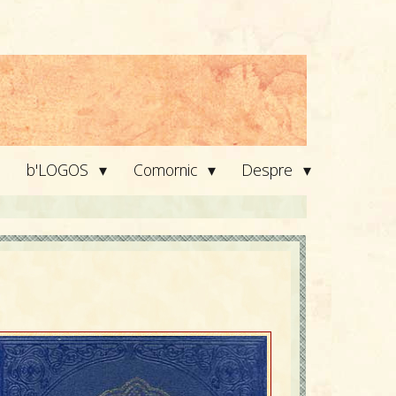
▾
▾
▾
b'LOGOS
Comornic
Despre