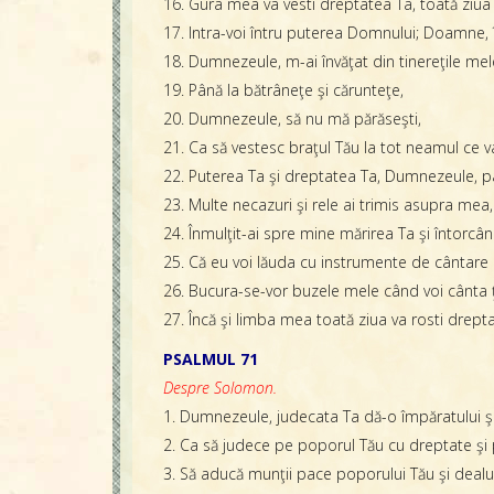
16. Gura mea va vesti dreptatea Ta, toată ziua
17. Intra-voi întru puterea Domnului; Doamne,
18. Dumnezeule, m-ai învăţat din tinereţile mele
19. Până la bătrâneţe şi cărunteţe,
20. Dumnezeule, să nu mă părăseşti,
21. Ca să vestesc braţul Tău la tot neamul ce va
22. Puterea Ta şi dreptatea Ta, Dumnezeule, pâ
23. Multe necazuri şi rele ai trimis asupra mea,
24. Înmulţit-ai spre mine mărirea Ta şi întorcâ
25. Că eu voi lăuda cu instrumente de cântare ad
26. Bucura-se-vor buzele mele când voi cânta ţi
27. Încă şi limba mea toată ziua va rosti dreptat
PSALMUL 71
Despre Solomon.
1. Dumnezeule, judecata Ta dă-o împăratului şi 
2. Ca să judece pe poporul Tău cu dreptate şi p
3. Să aducă munţii pace poporului Tău şi dealur