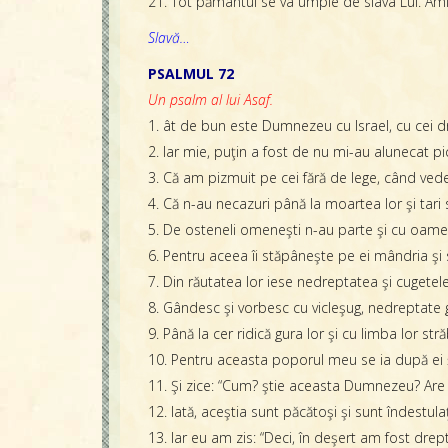
21. Tot pământul se va umple de slava Lui. Ami
Slavă…
PSALMUL 72
Un psalm al lui Asaf.
1. ât de bun este Dumnezeu cu Israel, cu cei dr
2. Iar mie, puţin a fost de nu mi-au alunecat pi
3. Că am pizmuit pe cei fără de lege, când ve
4. Că n-au necazuri până la moartea lor şi tari 
5. De osteneli omeneşti n-au parte şi cu oameni
6. Pentru aceea îi stăpâneşte pe ei mândria şi 
7. Din răutatea lor iese nedreptatea şi cugetele i
8. Gândesc şi vorbesc cu vicleşug, nedreptate 
9. Până la cer ridică gura lor şi cu limba lor st
10. Pentru aceasta poporul meu se ia după ei şi
11. Şi zice: “Cum? ştie aceasta Dumnezeu? Are 
12. Iată, aceştia sunt păcătoşi şi sunt îndestulaţ
13. Iar eu am zis: “Deci, în deşert am fost drep