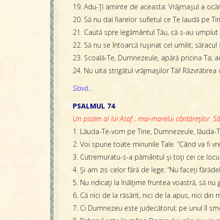
19. Adu-Ţi aminte de aceasta: Vrăjmaşul a ocăr
20. Să nu dai fiarelor sufletul ce Te laudă pe Tine
21. Caută spre legământul Tău, că s-au umplut a
22. Să nu se întoarcă ruşinat cel umilit; săracu
23. Scoală-Te, Dumnezeule, apără pricina Ta; ad
24. Nu uita strigătul vrăjmaşilor Tăi! Răzvrătire
Slavă…
PSALMUL 74
Un psalm al lui Asaf ; mai-marelui cântăreţilor. Să 
1. Lăuda-Te-vom pe Tine, Dumnezeule, lăuda-
2. Voi spune toate minunile Tale. “Când va fi v
3. Cutremuratu-s-a pământul şi toţi cei ce locuies
4. Şi am zis celor fără de lege: “Nu faceţi fărădel
5. Nu ridicaţi la înălţime fruntea voastră, să n
6. Că nici de la răsărit, nici de la apus, nici din 
7. Ci Dumnezeu este judecătorul; pe unul îl smere