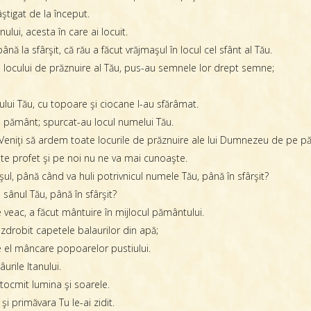
ştigat de la început.
nului, acesta în care ai locuit.
ână la sfârşit, că rău a făcut vrăjmaşul în locul cel sfânt al Tău.
ocul locului de prăznuire al Tău, pus-au semnele lor drept semne;
ului Tău, cu topoare şi ciocane l-au sfărâmat.
la pământ; spurcat-au locul numelui Tău.
 “Veniţi să ardem toate locurile de prăznuire ale lui Dumnezeu de pe p
te profet şi pe noi nu ne va mai cunoaşte.
l, până când va huli potrivnicul numele Tău, până în sfârşit?
sânul Tău, până în sfârşit?
veac, a făcut mântuire în mijlocul pământului.
 zdrobit capetele balaurilor din apă;
pe el mâncare popoarelor pustiului.
urile Itanului.
ntocmit lumina şi soarele.
şi primăvara Tu le-ai zidit.