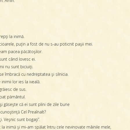
n. Amin.
epţi la inimă.
cioarele, puţin a fost de nu s-au poticnit paşii mei.
deam pacea păcătoşilor.
sunt când lovesc ei.
i nu sunt biciuiţi.
se îmbracă cu nedreptatea şi silnicia.
nimii lor ies la iveală.
grăiesc de sus.
răbat pământul.
 găseşte că ei sunt plini de zile bune
cunoştinţă Cel Preaînalt?
i. Veşnic sunt bogaţi”.
t la inimă şi mi-am spălat întru cele nevinovate mâinile mele,