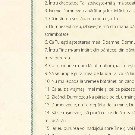
2. Întru dreptatea Ta, izbăveşte-mă şi mă scoa
3. Fii mie Dumnezeu apărător şi loc întărit, ca 
4. Că întărirea şi scăparea mea eşti Tu.
5. Dumnezeul meu, izbăveşte-mă din mâna păcăto
strâmbătate,
6. Că Tu eşti aşteptarea mea, Doamne; Domnul
7. Întru Tine m-am întărit din pântece; din pân
mea pururea.
8. Ca o minune m-am făcut multora, iar Tu eşti 
9. Să se umple gura mea de lauda Ta, ca să laud
10. Nu mă lepăda la vremea bătrâneţilor; când v
11. Că au zis vrăjmaşii mei mie şi cei ce păzesc
12. Zicând: Dumnezeu l-a părăsit pe el, urmăriţi-
13. Dumnezeule, nu Te depărta de la mine; Du
14. Să se ruşineze şi să piară cei ce defăimează
mi facă rău.
15. Iar eu pururea voi nădăjdui spre Tine şi voi 