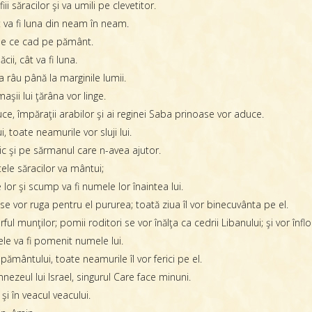
ii săracilor şi va umili pe clevetitor.
ât va fi luna din neam în neam.
ile ce cad pe pământ.
cii, cât va fi luna.
a râu până la marginile lumii.
aşii lui ţărâna vor linge.
duce, împăraţii arabilor şi ai reginei Saba prinoase vor aduce.
, toate neamurile vor sluji lui.
ic şi pe sărmanul care n-avea ajutor.
ele săracilor va mântui;
lor şi scump va fi numele lor înaintea lui.
 şi se vor ruga pentru el pururea; toată ziua îl vor binecuvânta pe el.
 munţilor; pomii roditori se vor înălţa ca cedrii Libanului; şi vor înflo
ele va fi pomenit numele lui.
pământului, toate neamurile îl vor ferici pe el.
eul lui Israel, singurul Care face minuni.
şi în veacul veacului.