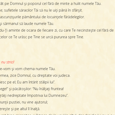
ât pe Domnul şi poporul cel fără de minte a hulit numele Tău.
; sufletele săracilor Tăi să nu le uiţi până în sfârşit.
scunzişurile pământului de locuinţele fărădelegilor.
l şi sărmanul să laude numele Tău.
u-Ţi aminte de ocara de fiecare zi, cu care Te necinsteşte cel fără de
a celor ce Te urăsc pe Tine se urcă pururea spre Tine.
nu strici!
Te-vom şi vom chema numele Tău.
remea, zice Domnul, cu dreptate voi judeca.
c pe el; Eu am întărit stâlpii lui”.
ege!” şi păcătoşilor: “Nu înălţaţi fruntea!
u grăiţi nedreptate împotriva lui Dumnezeu”.
munţii pustiei, nu vine ajutorul;
şte şi pe altul îl înalţă.