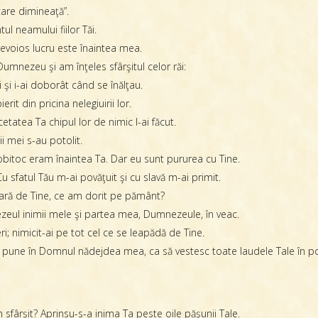
care dimineaţă”.
tul neamului fiilor Tăi.
evoios lucru este înaintea mea.
 Dumnezeu şi am înţeles sfârşitul celor răi:
 şi i-ai doborât când se înălţau.
erit din pricina nelegiuirii lor.
etatea Ta chipul lor de nimic l-ai făcut.
i mei s-au potolit.
obitoc eram înaintea Ta. Dar eu sunt pururea cu Tine.
fatul Tău m-ai povăţuit şi cu slavă m-ai primit.
afară de Tine, ce am dorit pe pământ?
zeul inimii mele şi partea mea, Dumnezeule, în veac.
i; nimicit-ai pe tot cel ce se leapădă de Tine.
pune în Domnul nădejdea mea, ca să vestesc toate laudele Tale în porţi
sfârşit? Aprinsu-s-a inima Ta peste oile păşunii Tale.