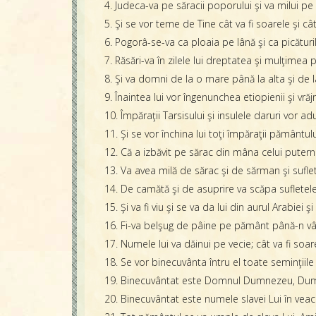
4. Judeca-va pe săracii poporului şi va milui pe fi
5. Şi se vor teme de Tine cât va fi soarele şi c
6. Pogorâ-se-va ca ploaia pe lână şi ca picătur
7. Răsări-va în zilele lui dreptatea şi mulţimea pă
8. Şi va domni de la o mare până la alta şi de l
9. Înaintea lui vor îngenunchea etiopienii şi vrăjm
10. Împăraţii Tarsisului şi insulele daruri vor a
11. Şi se vor închina lui toţi împăraţii pământului
12. Că a izbăvit pe sărac din mâna celui putern
13. Va avea milă de sărac şi de sărman şi suflet
14. De camătă şi de asuprire va scăpa sufletele 
15. Şi va fi viu şi se va da lui din aurul Arabiei
16. Fi-va belşug de pâine pe pământ până-n vârful
17. Numele lui va dăinui pe vecie; cât va fi soar
18. Se vor binecuvânta întru el toate seminţiile 
19. Binecuvântat este Domnul Dumnezeu, Dumnez
20. Binecuvântat este numele slavei Lui în veac 