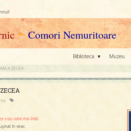
omnul!
nic
—
Comori Nemuritoare
▾
Biblioteca
Muzeu
ISMA A ZECEA
 ZECEA
irea
ce s-au robit mai întâi.
şinat în veac.