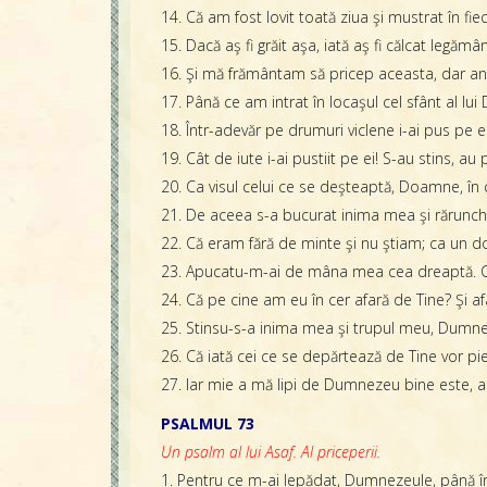
14. Că am fost lovit toată ziua şi mustrat în fie
15. Dacă aş fi grăit aşa, iată aş fi călcat legămân
16. Şi mă frământam să pricep aceasta, dar an
17. Până ce am intrat în locaşul cel sfânt al lui
18. Într-adevăr pe drumuri viclene i-ai pus pe ei
19. Cât de iute i-ai pustiit pe ei! S-au stins, au pi
20. Ca visul celui ce se deşteaptă, Doamne, în c
21. De aceea s-a bucurat inima mea şi rărunchi
22. Că eram fără de minte şi nu ştiam; ca un d
23. Apucatu-m-ai de mâna mea cea dreaptă. Cu s
24. Că pe cine am eu în cer afară de Tine? Şi 
25. Stinsu-s-a inima mea şi trupul meu, Dumne
26. Că iată cei ce se depărtează de Tine vor pier
27. Iar mie a mă lipi de Dumnezeu bine este, a 
PSALMUL 73
Un psalm al lui Asaf. Al priceperii.
1. Pentru ce m-ai lepădat, Dumnezeule, până în 