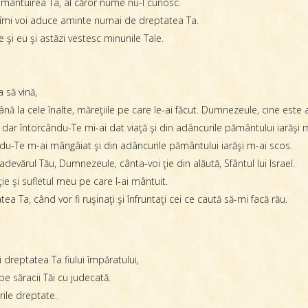
 mântuirea Ta, al căror nume nu-l cunosc.
 îmi voi aduce aminte numai de dreptatea Ta.
 şi eu şi astăzi vestesc minunile Tale.
 să vină,
nă la cele înalte, măreţiile pe care le-ai făcut. Dumnezeule, cine est
 dar întorcându-Te mi-ai dat viaţă şi din adâncurile pământului iarăşi 
ndu-Te m-ai mângâiat şi din adâncurile pământului iarăşi m-ai scos.
evărul Tău, Dumnezeule, cânta-voi ţie din alăută, Sfântul lui Israel.
e şi sufletul meu pe care l-ai mântuit.
ea Ta, când vor fi ruşinaţi şi înfruntaţi cei ce caută să-mi facă rău.
dreptatea Ta fiului împăratului,
e săracii Tăi cu judecată.
ile dreptate.