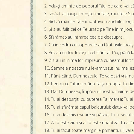
2. Adu-ţi aminte de poporul Tău, pe care l-ai câ
3. Izbăvit-ai toiagul moştenirii Tale, muntele Sio
4. Ridică mâinile Tale împotriva mândriilor lor, p
5. Şi s-au fălit cei ce Te urăsc pe Tine în mijl
6. Sfărâmat-au intrarea cea de deasupra.
7. Ca în codru cu topoarele au tăiat uşile locaş
8. Ars-au cu foc locaşul cel sfânt al Tău, până 
9. Zis-au în inima lor împreună cu neamul lor:
10. Semnele noastre nu le-am văzut; nu mai es
11. Până când, Dumnezeule, Te va ocărî vrăjmaşu
12. Pentru ce întorci mâna Ta şi dreapta Ta din 
13. Dar Dumnezeu, Împăratul nostru înainte de 
14. Tu ai despărţit, cu puterea Ta, marea; Tu ai
15. Tu ai sfărâmat capul balaurului; datu-l-ai 
16. Tu ai deschis izvoare şi pâraie; Tu ai secat râ
17. A Ta este ziua şi a Ta este noaptea. Tu ai î
18. Tu ai făcut toate marginile pământului; vara 