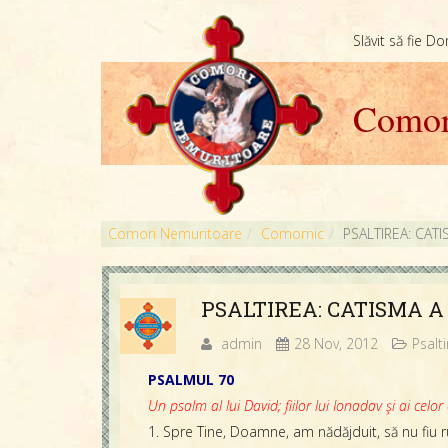
Slăvit să fie D
Comor
Comori Nemuritoare
Comornic
PSALTIREA: CAT
PSALTIREA: CATISMA A
admin
28 Nov, 2012
Psalt
PSALMUL 70
Un psalm al lui David; fiilor lui Ionadav şi ai celor 
1. Spre Tine, Doamne, am nădăjduit, să nu fiu ru