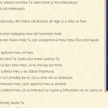
te, pleacă urechea Ta către mine şi mă mântuieşte.
să mă mântuieşti,
sului, din mâna călcătorului de lege şi a celui ce face
 este nădejdea mea din tinereţile mele.
tecele maicii mele Tu eşti acoperitorul meu; întru Tine este lauda
ajutorul meu cel tare.
 slava Ta, toată ziua mare cuviinţa Ta.
a lipsi tăria mea, să nu mă laşi pe mine.
 sufletul meu s-au sfătuit împreună,
l şi-l prindeţi pe el, că nu este cel ce izbăveşte.
mnezeul meu, spre ajutorul meu ia aminte!
 sufletul meu, să se îmbrace cu ruşine şi înfruntare cei ce caută să-
înmulţi lauda Ta.