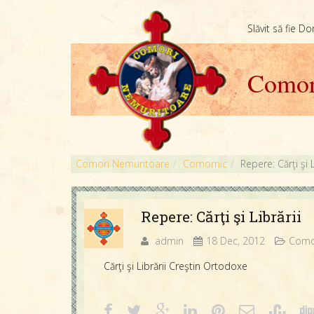
Slăvit să fie D
Comor
Comori Nemuritoare
Comornic
Repere: Cărţi şi L
Repere: Cărţi şi Librării
admin
18 Dec, 2012
Como
Cărţi şi Librării Creştin Ortodoxe