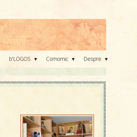
▾
▾
▾
b'LOGOS
Comornic
Despre