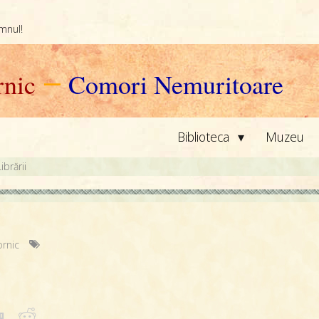
omnul!
nic
—
Comori Nemuritoare
▾
Biblioteca
Muzeu
ibrării
rnic