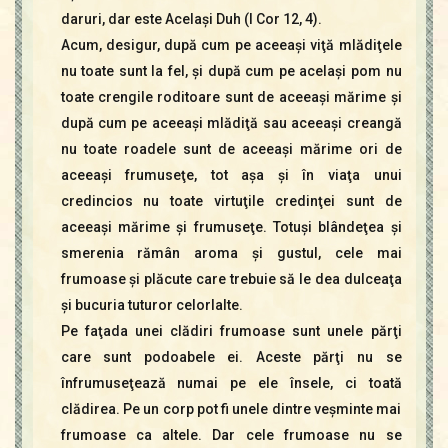
daruri, dar este Acelaşi Duh (I Cor 12, 4).
Acum, desigur, după cum pe aceeaşi viţă mlădiţele
nu toate sunt la fel, şi după cum pe acelaşi pom nu
toate crengile roditoare sunt de aceeaşi mărime şi
după cum pe aceeaşi mlădiţă sau aceeaşi creangă
nu toate roadele sunt de aceeaşi mărime ori de
aceeaşi frumuseţe, tot aşa şi în viaţa unui
credincios nu toate virtuţile credinţei sunt de
aceeaşi mărime şi frumuseţe. Totuşi blândeţea şi
smerenia rămân aroma şi gustul, cele mai
frumoase şi plăcute care trebuie să le dea dulceaţa
şi bucuria tuturor celorlalte.
Pe faţada unei clădiri frumoase sunt unele părţi
care sunt podoabele ei. Aceste părţi nu se
înfrumuseţează numai pe ele însele, ci toată
clădirea. Pe un corp pot fi unele dintre veşminte mai
frumoase ca altele. Dar cele frumoase nu se