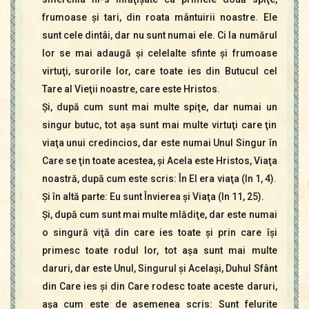
frumoase şi tari, din roata mântuirii noastre. Ele
sunt cele dintâi, dar nu sunt numai ele. Ci la numărul
lor se mai adaugă şi celelalte sfinte şi frumoase
virtuţi, surorile lor, care toate ies din Butucul cel
Tare al Vieţii noastre, care este Hristos.
Şi, după cum sunt mai multe spiţe, dar numai un
singur butuc, tot aşa sunt mai multe virtuţi care ţin
viaţa unui credincios, dar este numai Unul Singur în
Care se ţin toate acestea, şi Acela este Hristos, Viaţa
noastră, după cum este scris: În El era viaţa (In 1, 4).
Şi în altă parte: Eu sunt Învierea şi Viaţa (In 11, 25).
Şi, după cum sunt mai multe mlădiţe, dar este numai
o singură viţă din care ies toate şi prin care îşi
primesc toate rodul lor, tot aşa sunt mai multe
daruri, dar este Unul, Singurul şi Acelaşi, Duhul Sfânt
din Care ies şi din Care rodesc toate aceste daruri,
aşa cum este de asemenea scris: Sunt felurite