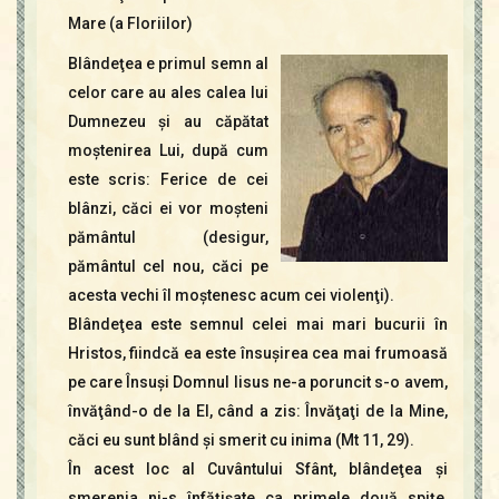
Contact
Mare (a Floriilor)
Icoane
Mărgăritare
Blândeţea e primul semn al
celor care au ales calea lui
Calendar
Dumnezeu şi au căpătat
Glosar
moştenirea Lui, după cum
Repere
este scris: Ferice de cei
blânzi, căci ei vor moşteni
pământul (desigur,
pământul cel nou, căci pe
acesta vechi îl moştenesc acum cei violenţi).
Blândeţea este semnul celei mai mari bucurii în
Hristos, fiindcă ea este însuşirea cea mai frumoasă
pe care Însuşi Domnul Iisus ne-a poruncit s-o avem,
învăţând-o de la El, când a zis: Învăţaţi de la Mine,
căci eu sunt blând şi smerit cu inima (Mt 11, 29).
În acest loc al Cuvântului Sfânt, blândeţea şi
smerenia ni-s înfăţişate ca primele două spiţe,