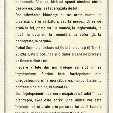
cunoscută. Căci ea, fără să spună nimănui nimic
despre ea, totuşi se face văzută de toţi.
Dar adevărata blândeţe nu se arată numai la
biserică, ori în sărbători, sau la mese… Ci ea se
arată la fel, peste tot. La muncă, la înghesuială, la
lipsă, la osteneli, la renunţări. La suferinţă, la
nedreptate, la pagubă…
Robul Domnului trebuie să fie blând cu toţi (II Tim 2,
25-26). Este o poruncă şi o datorie care ne priveşte
pe fiecare dintre noi.
Fiecare virtute din noi trebuie să aibă în ea
înţelepciune, fiindcă fără înţelepciune nici
dragostea, nici mila, nici răbdarea, nici bunătatea nu
pot face binele bine, ci numai rău.
Dar Înţelepciunii i se cere neapărat să aibă în ea
blândeţea, căci este scris: Cine dintre voi este
înţelept… să-şi arate prin purtarea lui bună faptele