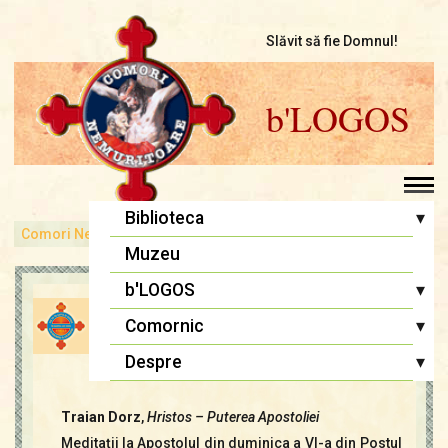
Slăvit să fie Domnul!
b'LOGOS
▾
Biblioteca
Comori Nemuritoare
bLOGOS
Blândeţea voastră
Pr. Iosif Trifa
Muzeu
Fr. Traian Dorz
▾
b'LOGOS
Blândeţea voastră
Fr. Ioan Marini
Atelier literar
▾
Comornic
Înaintași
admin
23 apr., 2016
Editoriale
Editoriale
Sfânta Liturghie
▾
Despre
Lupta cea bună
Biblia Ortodoxă
Termeni și Condiții
Multimedia
Traian Dorz
,
Hristos – Puterea Apostoliei
Psaltirea
Condiții de Colaborare
Pagina copiilor
Meditaţii la Apostolul din duminica a VI-a din Postul
Rugăciuni