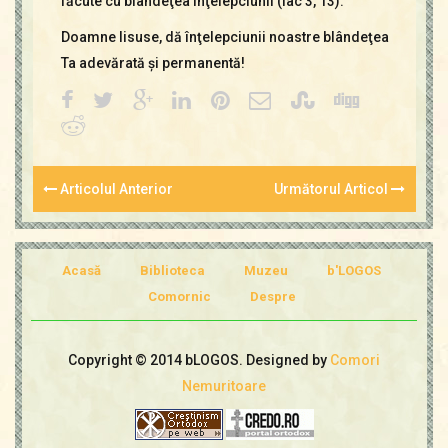
făcute cu blândeţea înţelepciunii (Iac 3, 13).
Doamne Iisuse, dă înţelepciunii noastre blândeţea
Ta adevărată şi permanentă!
Articolul Anterior
Următorul Articol
Acasă
Biblioteca
Muzeu
b'LOGOS
Comornic
Despre
Copyright © 2014 bLOGOS. Designed by
Comori
Nemuritoare