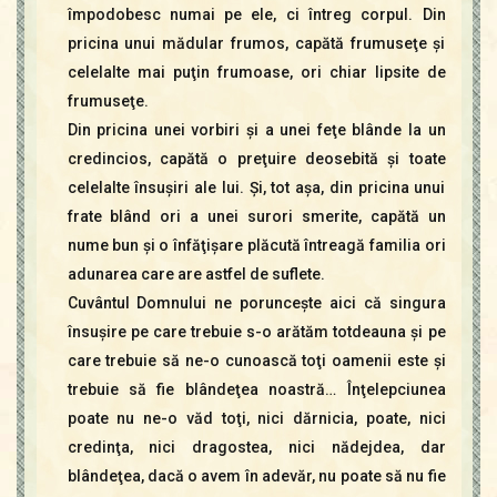
împodobesc numai pe ele, ci întreg corpul. Din
pricina unui mădular frumos, capătă frumuseţe şi
celelalte mai puţin frumoase, ori chiar lipsite de
frumuseţe.
Din pricina unei vorbiri şi a unei feţe blânde la un
credincios, capătă o preţuire deosebită şi toate
celelalte însuşiri ale lui. Şi, tot aşa, din pricina unui
frate blând ori a unei surori smerite, capătă un
nume bun şi o înfăţişare plăcută întreagă familia ori
adunarea care are astfel de suflete.
Cuvântul Domnului ne porunceşte aici că singura
însuşire pe care trebuie s-o arătăm totdeauna şi pe
care trebuie să ne-o cunoască toţi oamenii este şi
trebuie să fie blândeţea noastră… Înţelepciunea
poate nu ne-o văd toţi, nici dărnicia, poate, nici
credinţa, nici dragostea, nici nădejdea, dar
blândeţea, dacă o avem în adevăr, nu poate să nu fie