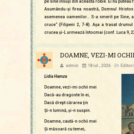
pe sine însuşi din această robie. Ei nu puteau f
Asumându-şi firea noastră, Domnul Hristos
asemenea oamenilor… S-a smerit pe Sine, as
cruce“ (Filipeni 2, 7-8). Aşa a trasat drumul 
crucea şi-L urmează întocmai (conf. Luca 9, 2
DOAMNE, VEZI-MI OCHII
admin
18 iul., 2026
Editori
Lidia Hamza
Doamne, vezi-mi ochii mei
Dacă-au dragoste în ei,
Dacă drept cărarea ţin
Şi-n lumină, şi-n suspin.
Doamne, caută-n ochii mei
Şi măsoară cu temei,