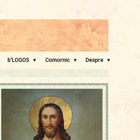
▾
▾
▾
b'LOGOS
Comornic
Despre