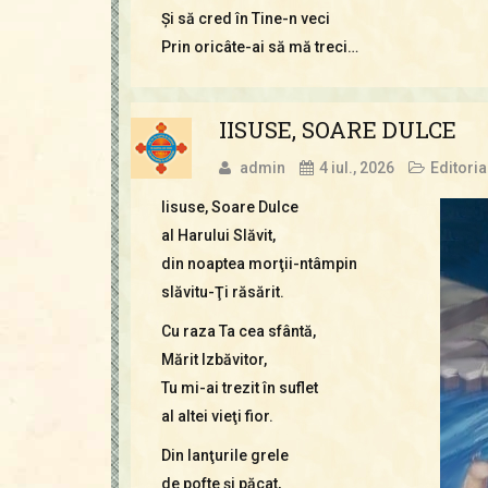
Şi să cred în Tine-n veci
Prin oricâte-ai să mă treci…
IISUSE, SOARE DULCE
admin
4 iul., 2026
Editoria
Iisuse, Soare Dulce
al Harului Slăvit,
din noaptea morţii-ntâmpin
slăvitu-Ţi răsărit.
Cu raza Ta cea sfântă,
Mărit Izbăvitor,
Tu mi-ai trezit în suflet
al altei vieţi fior.
Din lanţurile grele
de pofte şi păcat,