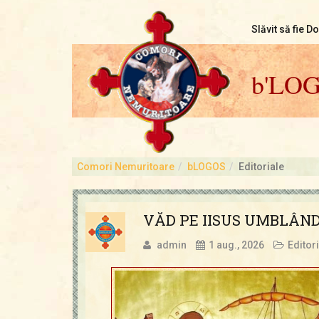
Slăvit să fie D
b'LO
Comori Nemuritoare
bLOGOS
Editoriale
VĂD PE IISUS UMBLÂN
admin
1 aug., 2026
Editor