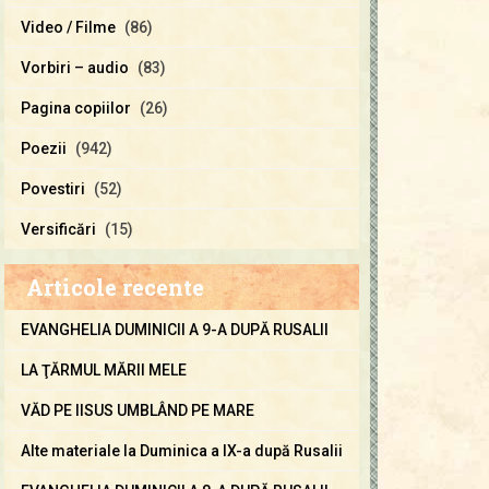
Video / Filme
(86)
Vorbiri – audio
(83)
Pagina copiilor
(26)
Poezii
(942)
Povestiri
(52)
Versificări
(15)
Articole recente
EVANGHELIA DUMINICII A 9-A DUPĂ RUSALII
LA ŢĂRMUL MĂRII MELE
VĂD PE IISUS UMBLÂND PE MARE
Alte materiale la Duminica a IX-a după Rusalii