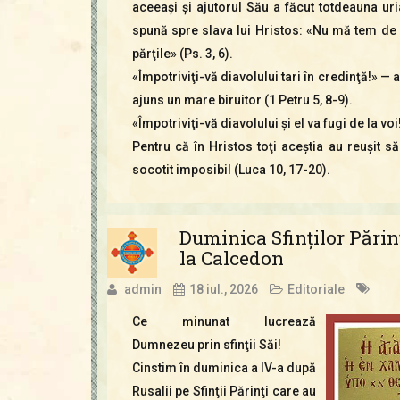
aceeaşi şi ajutorul Său a făcut totdeauna uri
spună spre slava lui Hristos: «Nu mă tem de
părţile» (Ps. 3, 6).
«Împotriviţi-vă diavolului tari în credinţă!» — 
ajuns un mare biruitor (1 Petru 5, 8-9).
«Împotriviţi-vă diavolului şi el va fugi de la voi!
Pentru că în Hristos toţi aceştia au reuşit 
socotit imposibil (Luca 10, 17-20).
Duminica Sfinţilor Părin
la Calcedon
admin
18 iul., 2026
Editoriale
Ce minunat lucrează
Dumnezeu prin sfinţii Săi!
Cinstim în duminica a IV-a după
Rusalii pe Sfinţii Părinţi care au