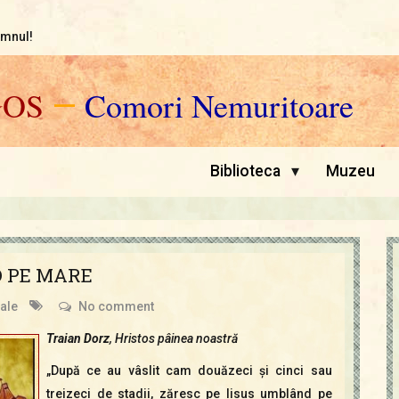
omnul!
GOS
—
Comori Nemuritoare
▾
Biblioteca
Muzeu
D PE MARE
iale
No comment
Traian Dorz
, Hristos pâinea noastră
„După ce au vâslit cam douăzeci şi cinci sau
treizeci de stadii, zăresc pe Iisus umblând pe