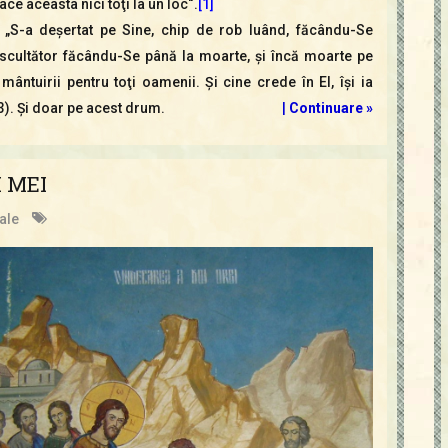
ace aceasta nici toţi la un loc“.
[1]
 „S-a deşertat pe Sine, chip de rob luând, făcându-Se
cultător făcându-Se până la moarte, şi încă moarte pe
mântuirii pentru toţi oamenii. Şi cine crede în El, îşi ia
3). Şi doar pe acest drum.
|
Continuare »
 MEI
ale