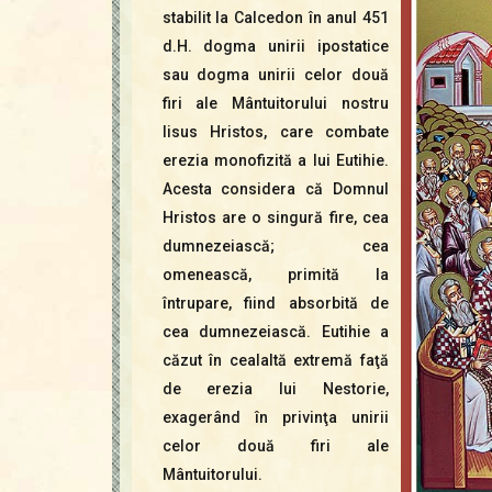
stabilit la Calcedon în anul 451
d.H. dogma unirii ipostatice
sau dogma unirii celor două
firi ale Mântuitorului nostru
Iisus Hristos, care combate
erezia monofizită a lui Eutihie.
Acesta considera că Domnul
Hristos are o singură fire, cea
dumnezeiască; cea
omenească, primită la
întrupare, fiind absorbită de
cea dumnezeiască. Eutihie a
căzut în cealaltă extremă faţă
de erezia lui Nestorie,
exagerând în privinţa unirii
celor două firi ale
Mântuitorului.