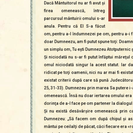
Dacă Mântuitorul nu ar fi avut şi
firea omenească, întreg
parcursul mântuirii omului s-ar
anula. Pentru că El S-a făcut
om, pentru a-l îndumnezei pe om, pentru a-i fă
doar Dumneezu, am fi putut spune toţi: Doamne,
un simplu om, Tu eşti Dumnezeu Atotputernic şi 
Şi niciodată nu s-ar fi putut înfăptui măreţul
omul niciodată singur la acest statut. Iar da
ridicat pe toţi oamenii, nici nu ar mai fi existat
existat criterii după care să pună Judecătorul
25, 31-33). Dumnezeu prin marea Sa putere i-ar
omenească. Însă nu doar iertarea omului era p
dorinţa de a-l face pe om partener la dialogul
Şi nu există desăvârşire omenească prin ca
Dumnezeu: „Să facem om după chipul şi ase
mântui pe ceilalţi de păcat, căci fiecare era «r