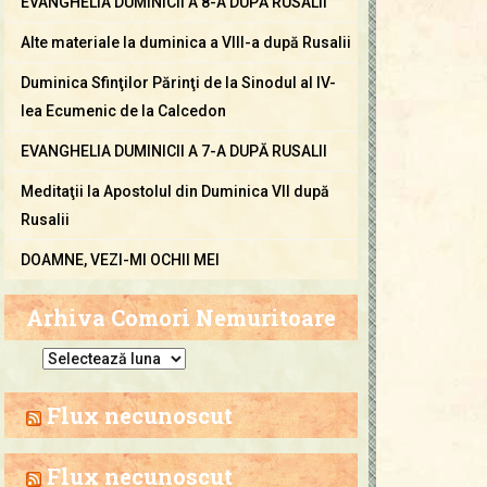
EVANGHELIA DUMINICII A 8-A DUPĂ RUSALII
Alte materiale la duminica a VIII-a după Rusalii
Duminica Sfinţilor Părinţi de la Sinodul al IV-
lea Ecumenic de la Calcedon
EVANGHELIA DUMINICII A 7-A DUPĂ RUSALII
Meditaţii la Apostolul din Duminica VII după
Rusalii
DOAMNE, VEZI-MI OCHII MEI
Arhiva Comori Nemuritoare
A
r
h
Flux necunoscut
i
v
Flux necunoscut