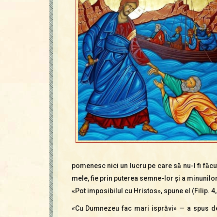
pomenesc nici un lucru pe care să nu-l fi făcut
mele, fie prin puterea semne-lor şi a minunilor
«Pot imposibilul cu Hristos», spune el (Filip. 4,
«Cu Dumnezeu fac mari isprăvi» — a spus de