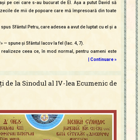
aşi pe cei care s-au bucurat de El. Aşa a putut David să
 zecile de mii de popoare care mă împresoară din toate
a spus Sfântul Petru, care adesea a avut de luptat cu el şi a
» — spune şi Sfântul Iacov la fel (Iac. 4, 7).
să realizeze ceea ce, în mod normal, pentru oameni este
|
Continuare »
ţi de la Sinodul al IV-lea Ecumenic de