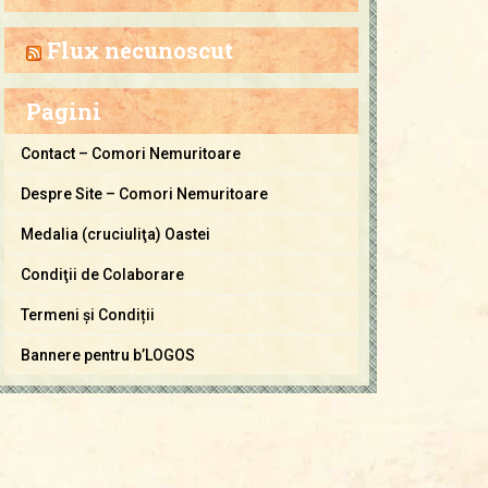
a
C
Flux necunoscut
o
m
Pagini
o
r
Contact – Comori Nemuritoare
i
Despre Site – Comori Nemuritoare
N
e
Medalia (cruciuliţa) Oastei
m
Condiţii de Colaborare
u
Termeni și Condiții
r
i
Bannere pentru b’LOGOS
t
o
a
r