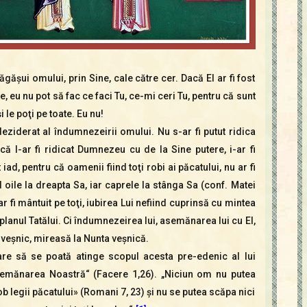
găşui omului, prin Sine, cale către cer. Dacă El ar fi fost
 eu nu pot să fac ce faci Tu, ce-mi ceri Tu, pentru că sunt
le poţi pe toate. Eu nu!
 deziderat al îndumnezeirii omului. Nu s-ar fi putut ridica
că l-ar fi ridicat Dumnezeu cu de la Sine putere, i-ar fi
 iad, pentru că oamenii fiind toţi robi ai păcatului, nu ar fi
 oile la dreapta Sa, iar caprele la stânga Sa (conf. Matei
 fi mântuit pe toţi, iubirea Lui nefiind cuprinsă cu mintea
lanul Tatălui. Ci îndumnezeirea lui, asemănarea lui cu El,
 veşnic, mireasă la Nunta veşnică.
re să se poată atinge scopul acesta pre-edenic al lui
mănarea Noastră“ (Facere 1,26). „Niciun om nu putea
ob legii păcatului» (Romani 7, 23) şi nu se putea scăpa nici