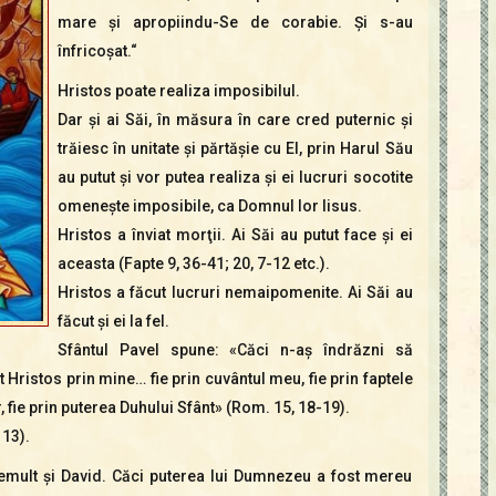
mare şi apropiindu-Se de corabie. Şi s-au
înfricoşat.“
Hristos poate realiza imposibilul.
Dar şi ai Săi, în măsura în care cred puternic şi
trăiesc în unitate şi părtăşie cu El, prin Harul Său
au putut şi vor putea realiza şi ei lucruri socotite
omeneşte imposibile, ca Domnul lor Iisus.
Hristos a înviat morţii. Ai Săi au putut face şi ei
aceasta (Fapte 9, 36-41; 20, 7-12 etc.).
Hristos a făcut lucruri nemaipomenite. Ai Săi au
făcut şi ei la fel.
Sfântul Pavel spune: «Căci n-aş îndrăzni să
 Hristos prin mine… fie prin cuvântul meu, fie prin faptele
, fie prin puterea Duhului Sfânt» (Rom. 15, 18-19).
 13).
mult şi David. Căci puterea lui Dumnezeu a fost mereu