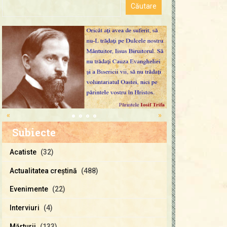
«
»
Subiecte
Acatiste
(32)
Actualitatea creştină
(488)
Evenimente
(22)
Interviuri
(4)
Mărturii
(133)