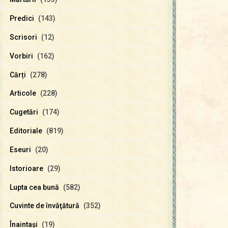
Predici
(143)
Scrisori
(12)
Vorbiri
(162)
Cărți
(278)
Articole
(228)
Cugetări
(174)
Editoriale
(819)
Eseuri
(20)
Istorioare
(29)
Lupta cea bună
(582)
Cuvinte de învăţătură
(352)
Înaintaşi
(19)