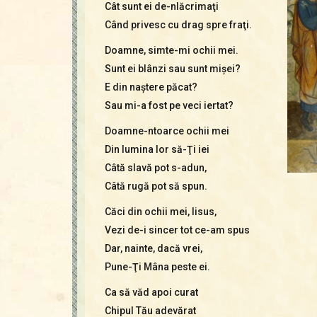
Cât sunt ei de-nlăcrimaţi
Când privesc cu drag spre fraţi.
Doamne, simte-mi ochii mei.
Sunt ei blânzi sau sunt mişei?
E din naştere păcat?
Sau mi-a fost pe veci iertat?
Doamne-ntoarce ochii mei
Din lumina lor să-Ţi iei
Câtă slavă pot s-adun,
Câtă rugă pot să spun.
Căci din ochii mei, Iisus,
Vezi de-i sincer tot ce-am spus
Dar, nainte, dacă vrei,
Pune-Ţi Mâna peste ei.
Ca să văd apoi curat
Chipul Tău adevărat