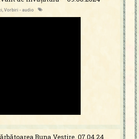
i
,
Vorbiri - audio
ărbătoarea Buna Vestire. 07.04.24