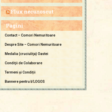
a
C
Flux necunoscut
o
m
Pagini
o
r
Contact – Comori Nemuritoare
i
Despre Site – Comori Nemuritoare
N
e
Medalia (cruciuliţa) Oastei
m
Condiţii de Colaborare
u
Termeni și Condiții
r
i
Bannere pentru b’LOGOS
t
o
a
r