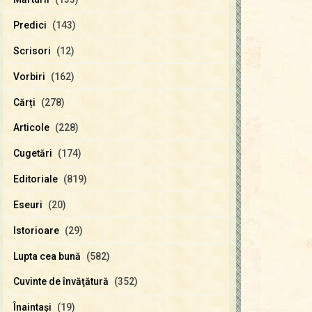
Predici
(143)
Scrisori
(12)
Vorbiri
(162)
Cărți
(278)
Articole
(228)
Cugetări
(174)
Editoriale
(819)
Eseuri
(20)
Istorioare
(29)
Lupta cea bună
(582)
Cuvinte de învăţătură
(352)
Înaintaşi
(19)