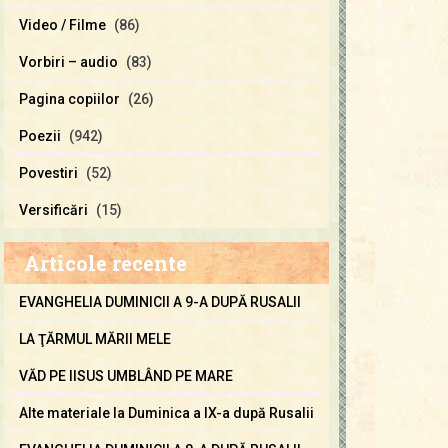
Video / Filme
(86)
Vorbiri – audio
(83)
Pagina copiilor
(26)
Poezii
(942)
Povestiri
(52)
Versificări
(15)
Articole recente
EVANGHELIA DUMINICII A 9-A DUPĂ RUSALII
LA ŢĂRMUL MĂRII MELE
VĂD PE IISUS UMBLÂND PE MARE
Alte materiale la Duminica a IX-a după Rusalii