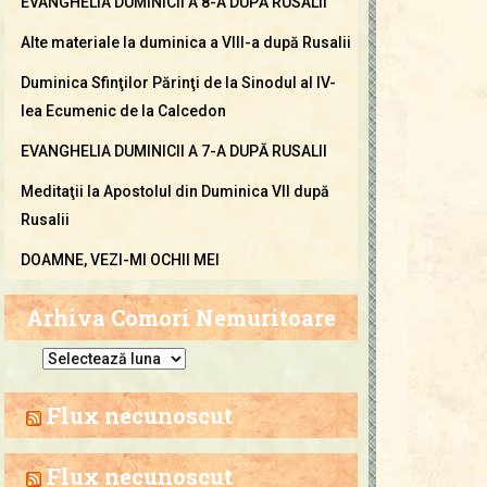
EVANGHELIA DUMINICII A 8-A DUPĂ RUSALII
Alte materiale la duminica a VIII-a după Rusalii
Duminica Sfinţilor Părinţi de la Sinodul al IV-
lea Ecumenic de la Calcedon
EVANGHELIA DUMINICII A 7-A DUPĂ RUSALII
Meditaţii la Apostolul din Duminica VII după
Rusalii
DOAMNE, VEZI-MI OCHII MEI
Arhiva Comori Nemuritoare
A
r
h
Flux necunoscut
i
v
Flux necunoscut