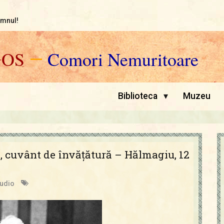
omnul!
GOS
—
Comori Nemuritoare
▾
Biblioteca
Muzeu
, cuvânt de învățătură – Hălmagiu, 12
audio