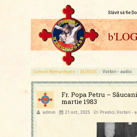
Slăvit să fie D
b'LO
Comori Nemuritoare
bLOGOS
Vorbiri - audio
Fr. Popa Petru – Săucani
martie 1983
admin
21 oct., 2025
Predici
,
Vorbiri - 