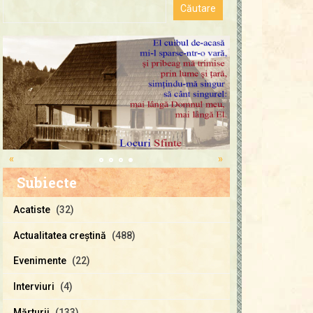
«
»
Subiecte
Acatiste
(32)
Actualitatea creştină
(488)
Evenimente
(22)
Interviuri
(4)
Mărturii
(133)