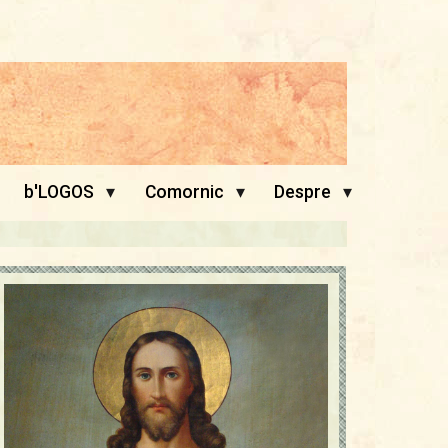
▾
▾
▾
b'LOGOS
Comornic
Despre