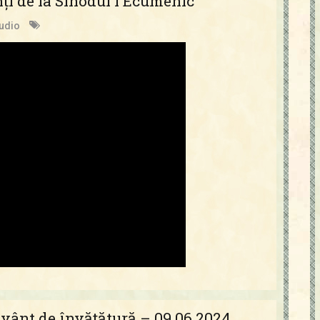
nți de la Sinodul I Ecumenic
audio
uvânt de învățătură – 09.06.2024