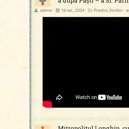
a după Paști – a Sf. Pări
admin
16 iun., 2024
Predici
,
Vorbiri - 
Mitropolitul Longhin, c