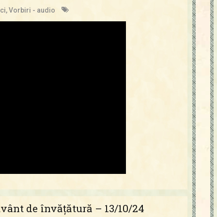
pentru
ci
,
Vorbiri - audio
a
mări
sau
micșora
volumul.
vânt de învățătură – 13/10/24