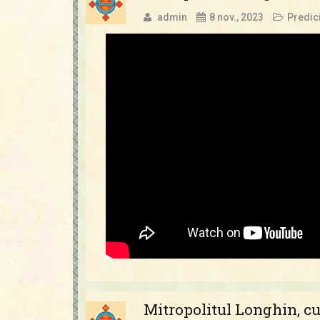
admin
8 nov., 2023
Predic
Mitropolitul Longhin, cu