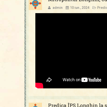
admin
10 iun., 2024
Predic
Predica ÎPS Longhin la s