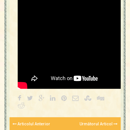
Contact
Icoane
Mărgăritare
Calendar
Glosar
Repere
Articolul Anterior
Următorul Articol