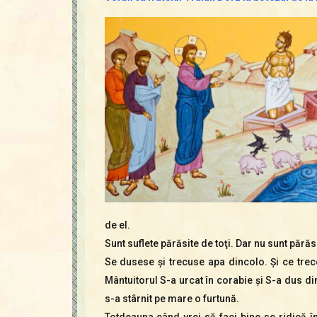
de el.
Sunt suflete părăsite de toţi. Dar nu sunt pă
Se dusese şi trecuse apa dincolo. Şi ce tre
Mântuitorul S-a urcat în corabie şi S-a dus di
s-a stârnit pe mare o furtună.
Totdeauna când vrei să faci bine se ridică îm