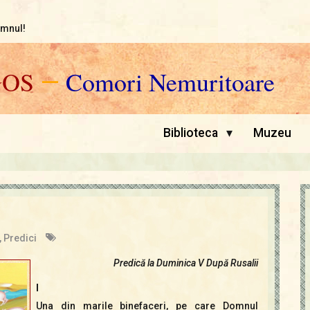
omnul!
GOS
—
Comori Nemuritoare
▾
Biblioteca
Muzeu
,
Predici
Predică la Duminica V După Rusalii
I
Una din marile binefaceri, pe care Domnul