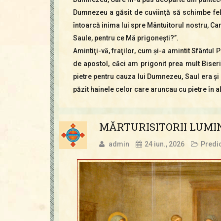
Dumnezeu a găsit de cuviinţă să schimbe felu
întoarcă inima lui spre Mântuitorul nostru, C
Saule, pentru ce Mă prigoneşti?”.
Amintiţi-vă, fraţilor, cum şi-a amintit Sfântul
de apostol, căci am prigonit prea mult Biseri
pietre pentru cauza lui Dumnezeu, Saul era şi e
păzit hainele celor care aruncau cu pietre în a
MĂRTURISITORII LUMIN
admin
24 iun., 2026
Predic