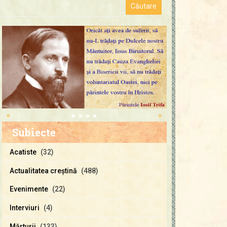
«
»
Subiecte
Acatiste
(32)
Actualitatea creştină
(488)
Evenimente
(22)
Interviuri
(4)
Mărturii
(133)