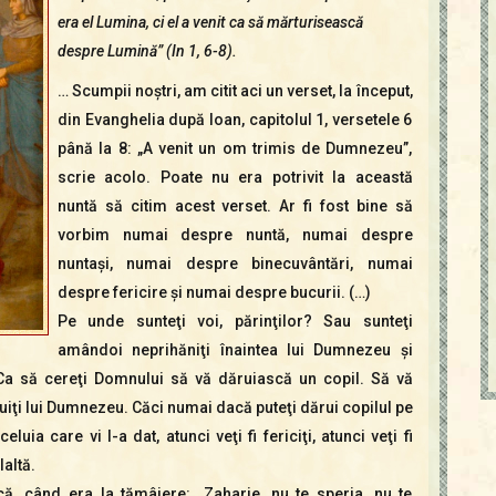
era el Lumina, ci el a venit ca să mărturisească
despre Lumină” (In 1, 6-8).
… Scumpii noştri, am citit aci un verset, la început,
din Evanghelia după Ioan, capitolul 1, versetele 6
până la 8: „A venit un om trimis de Dumnezeu”,
scrie acolo. Poate nu era potrivit la această
nuntă să citim acest verset. Ar fi fost bine să
vorbim numai despre nuntă, numai despre
nuntaşi, numai despre binecuvântări, numai
despre fericire şi numai despre bucurii. (…)
Pe unde sunteţi voi, părinţilor? Sau sunteţi
amândoi neprihăniţi înaintea lui Dumnezeu şi
 Ca să cereţi Domnului să vă dăruiască un copil. Să vă
ruiţi lui Dumnezeu. Căci numai dacă puteţi dărui copilul pe
uia care vi l-a dat, atunci veţi fi fericiţi, atunci veţi fi
laltă.
că, când era la tămâiere: „Zaharie, nu te speria, nu te