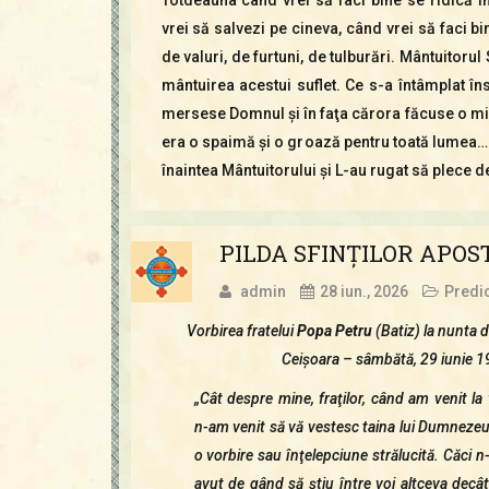
vrei să salvezi pe cineva, când vrei să faci bi
de valuri, de furtuni, de tulburări. Mântuitorul 
mântuirea acestui suflet. Ce s-a întâmplat în
mersese Domnul şi în faţa cărora făcuse o mi
era o spaimă şi o groază pentru toată lumea… î
înaintea Mântuitorului şi L-au rugat să plece de
PILDA SFINŢILOR APOS
admin
28 iun., 2026
Predic
Vorbirea fratelui
Popa Petru
(Batiz) la nunta d
Ceişoara – sâmbătă, 29 iunie 
„Cât despre mine, fraţilor, când am venit la 
n-am venit să vă vestesc taina lui Dumneze
o vorbire sau înţelepciune strălucită. Căci 
avut de gând să ştiu între voi altceva decâ