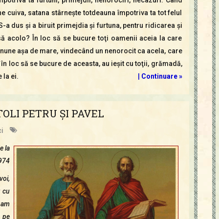
ne cuiva, satana stârneşte totdeauna împotriva ta tot felul
S-a dus şi a biruit primejdia şi furtuna, pentru ridicarea şi
să acolo? În loc să se bucure toţi oamenii aceia la care
nune aşa de mare, vindecând un nenorocit ca acela, care
n loc să se bucure de aceasta, au ieşit cu toţii, grămadă,
 la ei.
|
Continuare »
TOLI PETRU ŞI PAVEL
i
e la
1974
voi,
u cu
n-am
t pe