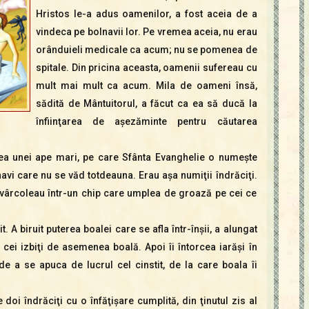
Hristos le-a adus oamenilor, a fost aceia de a
vindeca pe bolnavii lor. Pe vremea aceia, nu erau
orânduieli medicale ca acum; nu se pomenea de
spitale. Din pricina aceasta, oamenii sufereau cu
mult mai mult ca acum. Mila de oameni însă,
sădită de Mântuitorul, a făcut ca ea să ducă la
înfiinţarea de aşezăminte pentru căutarea
ea unei ape mari, pe care Sfânta Evanghelie o numeşte
lnavi care nu se văd totdeauna. Erau aşa numiţii îndrăciţi.
zvârcoleau într-un chip care umplea de groază pe cei ce
. A biruit puterea boalei care se afla într-înşii, a alungat
cei izbiţi de asemenea boală. Apoi îi întorcea iarăşi în
de a se apuca de lucrul cel cinstit, de la care boala îi
doi îndrăciţi cu o înfăţişare cumplită, din ţinutul zis al