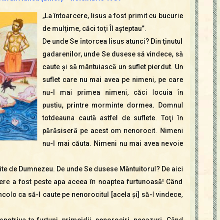
„La întoarcere, Iisus a fost primit cu bucurie
de mulţime, căci toţi Îl aşteptau”.
De unde Se întorcea Iisus atunci? Din ţinutul
gadarenilor, unde Se dusese să vindece, să
caute şi să mântuiască un suflet pierdut. Un
suflet care nu mai avea pe nimeni, pe care
nu-l mai primea nimeni, căci locuia în
pustiu, printre morminte dormea. Domnul
totdeauna caută astfel de suflete. Toţi în
părăsiseră pe acest om nenorocit. Nimeni
nu-l mai căuta. Nimeni nu mai avea nevoie
răsite de Dumnezeu. De unde Se dusese Mântuitorul? De aici
cere a fost peste apa aceea în noaptea furtunoasă! Când
ncolo ca să-l caute pe nenorocitul [acela şi] să-l vindece,
potriva ta furtuni, primejdii, nenorociri, necazuri. Când