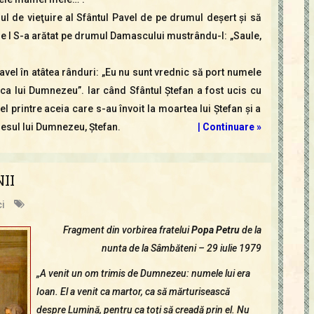
l de vieţuire al Sfântul Pavel de pe drumul deşert şi să
are I S-a arătat pe drumul Damascului mustrându-l: „Saule,
 Pavel în atâtea rânduri: „Eu nu sunt vrednic să port numele
ca lui Dumnezeu”. Iar când Sfântul Ştefan a fost ucis cu
l printre aceia care s-au învoit la moartea lui Ştefan şi a
lesul lui Dumnezeu, Ştefan.
|
Continuare »
II
i
Fragment din vorbirea fratelui
Popa Petru
de la
nunta de la Sâmbăteni – 29 iulie 1979
„A venit un om trimis de Dumnezeu: numele lui era
Ioan. El a venit ca martor, ca să mărturisească
despre Lumină, pentru ca toţi să creadă prin el. Nu