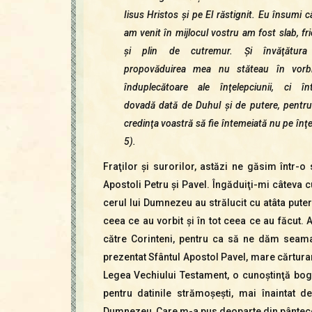
Iisus Hristos şi pe El răstignit. Eu însumi 
am venit în mijlocul vostru am fost slab, fr
şi plin de cutremur. Şi învăţătura
propovăduirea mea nu stăteau în vorbir
înduplecătoare ale înţelepciunii, ci înt
dovadă dată de Duhul şi de putere, pentr
credinţa voastră să fie întemeiată nu pe înţ
5).
Fraţilor şi surorilor, astăzi ne găsim într-o
Apostoli Petru şi Pavel. Îngăduiţi-mi câteva 
cerul lui Dumnezeu au strălucit cu atâta puter
ceea ce au vorbit şi în tot ceea ce au făcut. 
către Corinteni, pentru ca să ne dăm seama 
prezentat Sfântul Apostol Pavel, mare cărturar
Legea Vechiului Testament, o cunoştinţă boga
pentru datinile strămoşeşti, mai înaintat
Dumnezeu, Care m-a pus deoparte din pântec