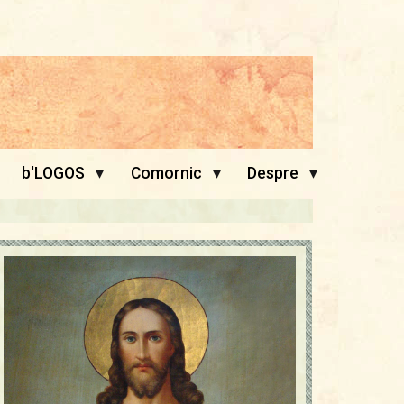
▾
▾
▾
b'LOGOS
Comornic
Despre