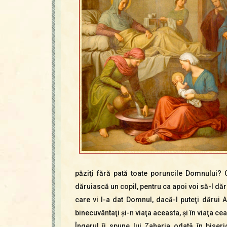
păziţi fără pată toate poruncile Domnului?
dăruiască un copil, pentru ca apoi voi să-l dă
care vi l-a dat Domnul, dacă-l puteţi dărui Acel
binecuvântaţi şi-n viaţa aceasta, şi în viaţa cea
Îngerul îi spune lui Zaharia odată în biseri