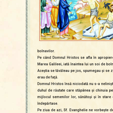
bolnavilor.
Pe când Domnul Hristos se afla în apropier
Marea Galileei, iată înaintea lui un soi de bo
Aceştia se tăvăleau pe jos, spumegau şi se 
erau de faţă.
Domnul Hristos însă niciodată nu s-a neliniştit
duhul de răutate care stăpânea şi chinuia pe 
mijlocul semenilor lor, sănătoşi şi în stare 
îndepărtase.
Pe ziua de azi, Sf. Evanghelie ne vorbeşte de 