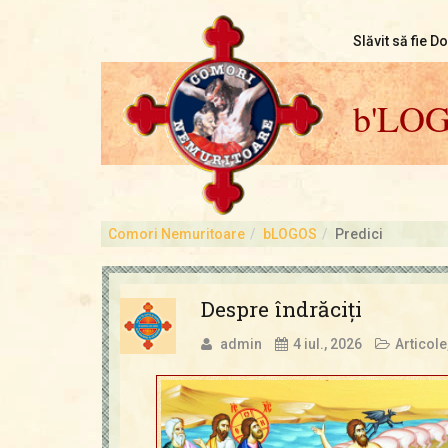
Slăvit să fie D
b'LO
Comori Nemuritoare
bLOGOS
Predici
Despre îndrăciţi
admin
4 iul., 2026
Articole