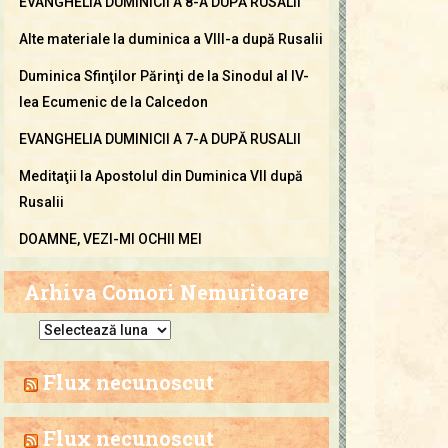
EVANGHELIA DUMINICII A 8-A DUPĂ RUSALII
Alte materiale la duminica a VIII-a după Rusalii
Duminica Sfinţilor Părinţi de la Sinodul al IV-
lea Ecumenic de la Calcedon
EVANGHELIA DUMINICII A 7-A DUPĂ RUSALII
Meditaţii la Apostolul din Duminica VII după
Rusalii
DOAMNE, VEZI-MI OCHII MEI
Arhiva Comori Nemuritoare
A
r
h
Flux necunoscut
i
v
Flux necunoscut