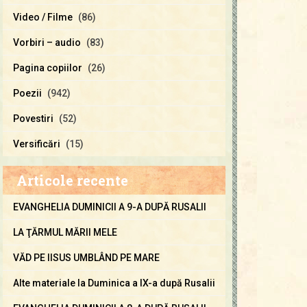
Video / Filme
(86)
Vorbiri – audio
(83)
Pagina copiilor
(26)
Poezii
(942)
Povestiri
(52)
Versificări
(15)
Articole recente
EVANGHELIA DUMINICII A 9-A DUPĂ RUSALII
LA ŢĂRMUL MĂRII MELE
VĂD PE IISUS UMBLÂND PE MARE
Alte materiale la Duminica a IX-a după Rusalii