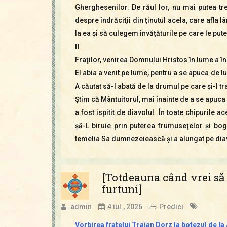
Gherghesenilor. De răul lor, nu mai putea t
despre îndrăciţii din ţinutul acela, care afla 
la ea şi să culegem învăţăturile pe care le put
II
Fraţilor, venirea Domnului Hristos în lume a î
El abia a venit pe lume, pentru a se apuca de lu
A căutat să-l abată de la drumul pe care şi-l t
Ştim că Mântuitorul, mai înainte de a se apuca 
a fost ispitit de diavolul. În toate chipurile a
şă-L biruie prin puterea frumuseţelor şi bog
temelia Sa dumnezeiească şi a alungat pe diavo
[Totdeauna când vrei să 
furtuni]
admin
4 iul., 2026
Predici
Vorbirea fratelui Traian Dorz la botezul de l