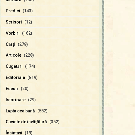
Predici
(143)
Scrisori
(12)
Vorbiri
(162)
Cărți
(278)
Articole
(228)
Cugetări
(174)
Editoriale
(819)
Eseuri
(20)
Istorioare
(29)
Lupta cea bună
(582)
Cuvinte de învăţătură
(352)
Înaintaşi
(19)