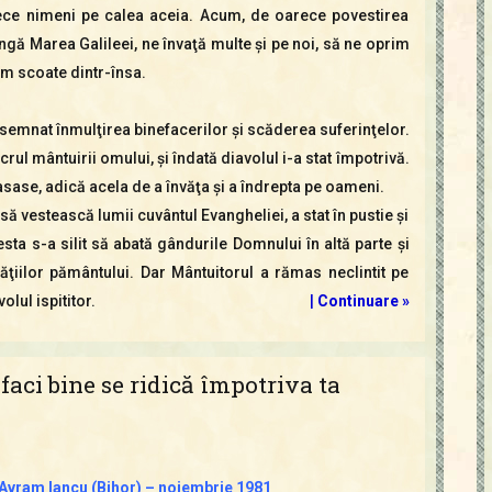
rece nimeni pe calea aceia. Acum, de oarece povestirea
lângă Marea Galileei, ne învaţă multe şi pe noi, să ne oprim
em scoate dintr-însa.
nsemnat înmulţirea binefacerilor şi scăderea suferinţelor.
crul mântuirii omului, şi îndată diavolul i-a stat împotrivă.
rasase, adică acela de a învăţa şi a îndrepta pe oameni.
să vestească lumii cuvântul Evangheliei, a stat în pustie şi
cesta s-a silit să abată gândurile Domnului în altă parte şi
ăţiilor pământului. Dar Mântuitorul a rămas neclintit pe
lul ispititor.
|
Continuare »
faci bine se ridică împotriva ta
a Avram Iancu (Bihor) – noiembrie 1981