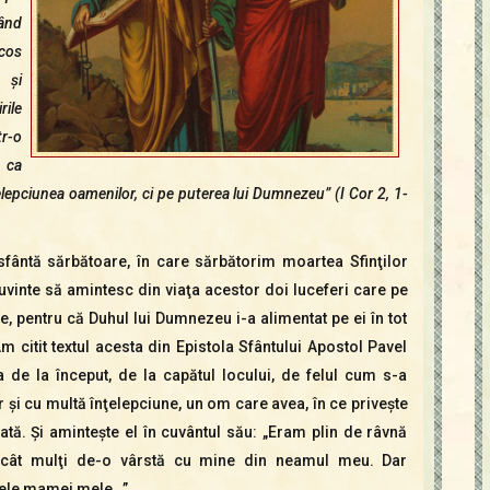
când
icos
 şi
ile
r-o
u ca
elepciunea oamenilor, ci pe puterea lui Dumnezeu” (I Cor 2, 1-
 sfântă sărbătoare, în care sărbătorim moartea Sfinţilor
cuvinte să amintesc din viaţa acestor doi luceferi care pe
e, pentru că Duhul lui Dumnezeu i-a alimentat pe ei în tot
Am citit textul acesta din Epistola Sfântului Apostol Pavel
de la început, de la capătul locului, de felul cum s-a
 şi cu multă înţelepciune, un om care avea, în ce priveşte
tă. Şi aminteşte el în cuvântul său: „Eram plin de râvnă
 decât mulţi de-o vârstă cu mine din neamul meu. Dar
ele mamei mele…”.