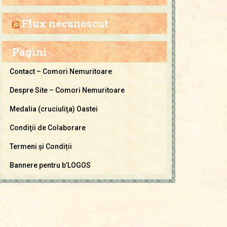
a
C
Flux necunoscut
o
m
Pagini
o
r
Contact – Comori Nemuritoare
i
Despre Site – Comori Nemuritoare
N
e
Medalia (cruciuliţa) Oastei
m
Condiţii de Colaborare
u
Termeni și Condiții
r
i
Bannere pentru b’LOGOS
t
o
a
r