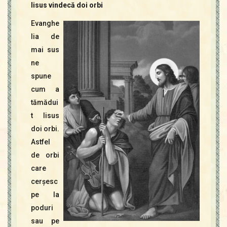
Iisus vindecă doi orbi
Evanghe
lia de
mai sus
ne
spune
cum a
tămădui
t Iisus
doi orbi.
Astfel
de orbi
care
cerşesc
pe la
poduri
sau pe