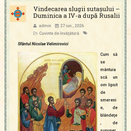
Vindecarea slugii sutaşului –
Duminica a IV-a după Rusalii
admin
27 iun., 2026
Cuvinte de învăţătură
Sfântul Nicolae Velimirovici
Cum să
se
mântuia
scă un
om lipsit
de
smereni
e, de
blândeţe
, de
supuner