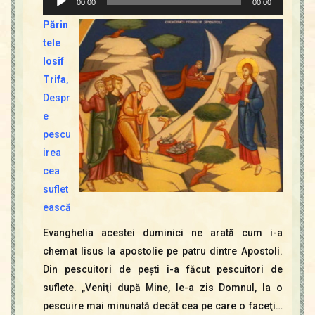
00:00
00:00
audio
Părin
tele
Iosif
Trifa
,
Despr
e
pescu
irea
cea
suflet
ească
Evanghelia acestei duminici ne arată cum i-a
chemat Iisus la apostolie pe patru dintre Apostoli.
Din pescuitori de peşti i-a făcut pescuitori de
suflete. „Veniţi după Mine, le-a zis Domnul, la o
pescuire mai minunată decât cea pe care o faceţi…