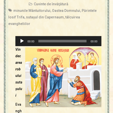
Cuvinte de învăţătură
minunile Mântuitorului
,
Oastea Domnului
,
Părintele
Iosif Trifa
,
sutaşul din Capernaum
,
tâlcuirea
evangheliilor
Player
00:00
00:00
audio
V
in
dec
area
rob
ului
suta
şulu
i
Eva
ngh