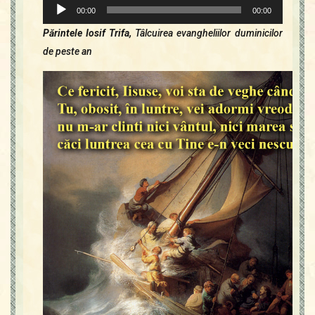
Contact
Player
00:00
00:00
Icoane
audio
Părintele Iosif Trifa,
Tâlcuirea evangheliilor duminicilor
Mărgăritare
de peste an
Calendar
Glosar
Repere