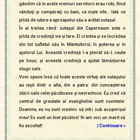
gândim că în acele vremuri servitorii erau robi, fiind
vânduţi şi cumpăraţi cu bani, ca nişte vite… Iată ce
pildă de iubire a aproapelui său a arătat sutaşul.
În al treilea rând: sutaşul din Capernaum este o
pildă de credinţă vie şi tare. El credea şi se încredea
din tot sufletul său în Mântuitorul, în puterea şi în
ajutorul Lui. Această credinţă l-a plecat să-L caute
pe Iisus; şi această credinţă a ajutat tămăduirea
slugii sale.
Vom spune însă că toate aceste virtuţi ale sutaşului
au ieşit dintr o alta, din a patra: din cunoaşterea
stării sale celei păcătoase şi nevrednice. Eu cred că
centrul de greutate al evangheliei sunt cuvintele:
Doamne, eu nu sunt vrednic să intri sub acoperişul
meu! Eu sunt un biet păcătos! N-am nici un merit să
fiu ascultat!
|
Continuare »