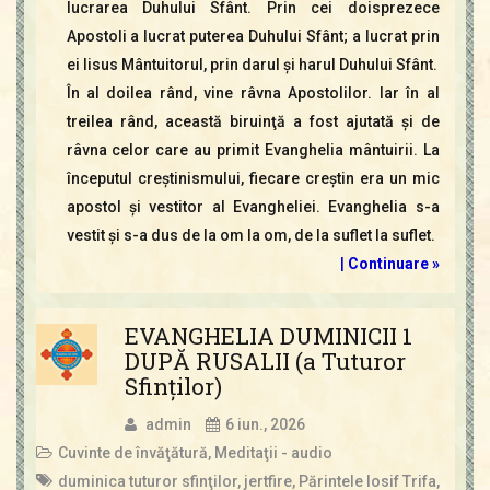
lucrarea Duhului Sfânt. Prin cei doisprezece
Apostoli a lucrat puterea Duhului Sfânt; a lucrat prin
ei Iisus Mântuitorul, prin darul şi harul Duhului Sfânt.
În al doilea rând, vine râvna Apostolilor. Iar în al
treilea rând, această biruinţă a fost ajutată şi de
râvna celor care au primit Evanghelia mântuirii. La
începutul creştinismului, fiecare creştin era un mic
apostol şi vestitor al Evangheliei. Evanghelia s-a
vestit şi s-a dus de la om la om, de la suflet la suflet.
|
Continuare »
EVANGHELIA DUMINICII 1
DUPĂ RUSALII (a Tuturor
Sfinţilor)
admin
6 iun., 2026
Cuvinte de învăţătură
,
Meditaţii - audio
duminica tuturor sfinţilor
,
jertfire
,
Părintele Iosif Trifa
,