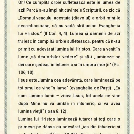
Oh! Ce cumplită orbie sufletească este în lumea de
azi! Parcă s-au împlinit cuvintele Scripturii, ce zic că
„Domnul veacului acestuia (diavolul) a orbit minţile
necredincioase, să nu vadă strălucind Evanghelia
lui Hristos.“ (II Cor. 4, 4). Lumea şi oamenii de azi
trăiesc în cumplită orbie sufletească, pentru că n-au
primit cu adevărat lumina lui Hristos, Care a venit în
lume „să dea orbilor vedere“ şi să-i „lumineze pe
cei care şedeau în întuneric şi în umbra morţii“ (Ps.
106, 10).
Iisus este „lumina cea adevărată, care luminează pe
tot omul ce vine în lume“ (evanghelia de Paşti). „Eu
sunt Lumina lumii – zicea Iisus; tot acela ce vine
după Mine nu va umbla în întuneric, ci va avea
lumina vieţii“ (Ioan 8, 12).
Lumina lui Hristos luminează tuturor şi toţi care o
primesc pe dânsa cu adevărat „ies din întuneric şi