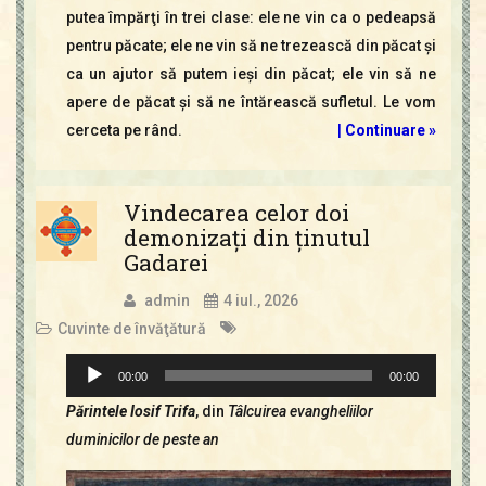
putea împărţi în trei clase: ele ne vin ca o pedeapsă
pentru păcate; ele ne vin să ne trezească din păcat şi
ca un ajutor să putem ieşi din păcat; ele vin să ne
apere de păcat şi să ne întărească sufletul. Le vom
cerceta pe rând.
|
Continuare »
Vindecarea celor doi
demonizaţi din ţinutul
Gadarei
admin
4 iul., 2026
Cuvinte de învăţătură
Player
00:00
00:00
audio
Părintele Iosif Trifa
, din
Tâlcuirea evangheliilor
duminicilor de peste an