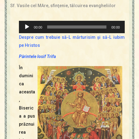
Sf. Vasile cel MAre
,
sfinţenie
,
tâlcuirea evangheliilor
Player
00:00
00:00
audio
Despre cum trebuie să-L mărturisim şi să-L iubim
pe Hristos
Părintele Iosif Trifa
În
dumini
ca
aceasta
,
Biseric
a a pus
prăznui
rea