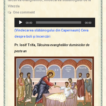
Vitezda
One comment
Player
00:00
00:00
audio
(Vindecarea slăbănogului din Capernaum) Ceva
despre boli şi încercări
Pr. Iosif Trifa
,
Tâlcuirea evangheliilor duminicilor de
peste an