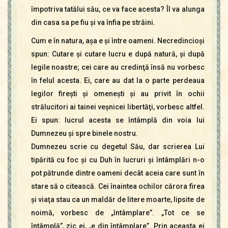
împotriva tatălui său, ce va face acesta? Îl va alunga
din casa sa pe fiu şi va înfia pe străini.
Cum e în natura, aşa e şi între oameni. Necredincioşi
spun: Cutare şi cutare lucru e după natură, şi după
legile noastre; cei care au credinţă însă nu vorbesc
în felul acesta. Ei, care au dat la o parte perdeaua
legilor fireşti şi omeneşti şi au privit în ochii
strălucitori ai tainei veşnicei libertăţi, vorbesc altfel.
Ei spun: lucrul acesta se întâmplă din voia lui
Dumnezeu şi spre binele nostru.
Dumnezeu scrie cu degetul Său, dar scrierea Lui
tipărită cu foc şi cu Duh în lucruri şi întâmplări n-o
pot pătrunde dintre oameni decât aceia care sunt în
stare să o citească. Cei înaintea ochilor cărora firea
şi viaţa stau ca un maldăr de litere moarte, lipsite de
noimă, vorbesc de „întâmplare”. „Tot ce se
întâmplă”, zic ei, „e din întâmplare”. Prin aceasta ei