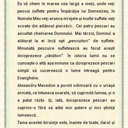
Eu vă chem în marea cea largă a vieţii, unde veţi
pescui suflete pentru Împărăţia lui Dumnezeu; în
Numele Meu veţi arunca mrejele şi multe suflete veţi
scoate din adâncul pierzării… Cei patru pescari au
ascultat chemarea Domnului. Mai târziu, Domnul a
alăturat la ei încă opt „pescuitori“ de suflete.
Minunată pescuire sufletească au făcut aceşti
doisprezece „vânători“. În istoria lumii nu se
cunoaşte o altă aşa minune ca doisprezece pescari
simpli să cucerească o lume întreagă pentru
Evanghelie.
Alexandru Macedon a pornit odinioară cu o uriaşă
armată, ce întuneca soarele, să cuprindă lumea; şi n
a putut răzbi. Şi, iată, doisprezece pescari au
cuprins-o fără să aibă nici putere şi nici ştiinţă
lumească…
Taina acestei biruinţe este, înainte de toate, darul şi