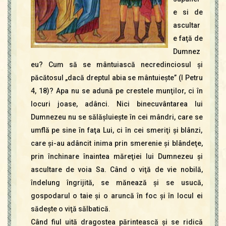
e si de
ascultar
e faţă de
Dumnez
eu? Cum să se mântuiască necredinciosul şi
păcătosul „dacă dreptul abia se mântuieşte” (I Petru
4, 18)? Apa nu se adună pe crestele munţilor, ci în
locuri joase, adânci. Nici binecuvântarea lui
Dumnezeu nu se sălăşluieşte în cei mândri, care se
umflă pe sine în faţa Lui, ci în cei smeriţi şi blânzi,
care şi-au adâncit inima prin smerenie şi blândeţe,
prin închinare înaintea măreţiei lui Dumnezeu şi
ascultare de voia Sa. Când o viţă de vie nobilă,
îndelung îngrijită, se mănează şi se usucă,
gospodarul o taie şi o aruncă în foc şi în locul ei
sădeşte o viţă sălbatică.
Când fiul uită dragostea părintească şi se ridică