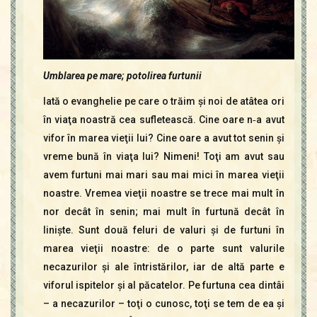
Umblarea pe mare; potolirea furtunii
Iată o evanghelie pe care o trăim şi noi de atâtea ori
în viaţa noastră cea sufletească. Cine oare n‑a avut
vifor în marea vieţii lui? Cine oare a avut tot senin şi
vreme bună în viaţa lui? Nimeni! Toţi am avut sau
avem furtuni mai mari sau mai mici în marea vieţii
noastre. Vremea vieţii noastre se trece mai mult în
nor decât în senin; mai mult în furtună decât în
linişte. Sunt două feluri de valuri şi de furtuni în
marea vieţii noastre: de o parte sunt valurile
necazurilor şi ale întristărilor, iar de altă parte e
viforul ispitelor şi al păcatelor. Pe furtuna cea dintâi
– a necazurilor – toţi o cunosc, toţi se tem de ea şi