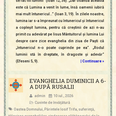
se fac fiii luminii“ (Ioan 12, 36). „Dar osânda aceasta
este că Lumina a venit în lume, însă oamenii iubiră
mai mult întunericul…“ (Ioan 3, 19). În zilele noastre,
lumina iar s-a împreunat cu întunericul şi întunericul
a copleşit lumina, pentru că creştinii de azi n-au
primit cu adevărat pe Iisus Mântuitorul şi lumina Lui
despre care zice evanghelia din ziua de Paşti că
„întunericul n-o poate cuprinde pe ea“. „Rodul
luminii stă în dreptate, în dragoste şi adevăr“
(Efeseni 5, 9).
|
Continuare »
EVANGHELIA DUMINICII A 6-
A DUPĂ RUSALII
admin
10 iul., 2026
Cuvinte de învăţătură
Oastea Domnului
,
Părintele Iosif Trifa
,
suferinţă
,
tâlcuirea evangheliilor
,
vindecarea slăbănogului de la