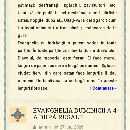
pătimaşi: desfrânaţii, zgârciţii, zavistuitorii etc.
Uitaţi-vă, de pildă, la cel desfrânat, cum îl târăşte
satan, nopţile, după el… Uitaţi-vă la cel zgârcit cum
l-a legat satan şi i-a tras până şi mâncarea de la
gură.
Evanghelia cu îndrăciţii o putem vedea în toate
părţile. În toate părţile zornăie lanţurile diavolului.
Diavolul, de meserie, este fierar. El face mereu
lanţuri de patimi cu care îi leagă pe oameni. Şi, lucru
ciudat: fierul din care satan face lanţurile îl dau
oamenii. De bunăvoia sa se bagă omul în aceste
lanţuri fioroase.
|
Continuare »
EVANGHELIA DUMINICII A 4-
A DUPĂ RUSALII
admin
27 iun., 2026