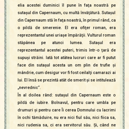
elia acestei duminici îl pune în faţa noastră pe
sutaşul din Capernaum, cu multă învăţătură. Sutaşul
din Capernaum stă în faţa noastră, în primul rând, ca
o pildă de smerenie. El era ofiţer roman, era
reprezentantul unei uriaşe împărăţii. Vulturul roman
stăpânea pe atunci lumea. Sutaşul era
reprezentantul acestei puteri, trimis într-o ţară de
supuşi străini. Iată tot atâtea lucruri care ar fi putut
face din sutaşul acesta un om plin de trufie şi
mândrie, cum desigur vor fi fost ceilalţi camarazi ai
lui. El însă se prezintă atât de smerit şi se intitulează
„nevrednic“.
În al doilea rând: sutaşul din Capernaum este o
pildă de iubire. Bolnavul, pentru care umbla pe
drumuri şi pentru care Îi cerea Domnului cu lacrimi
în ochi tămăduire, nu era nici fiul său, nici fiica sa,
nici rudenia sa, ci era servitorul său. Şi, când ne