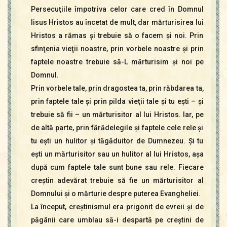
Persecuţiile împotriva celor care cred în Domnul
Iisus Hristos au încetat de mult, dar mărturisirea lui
Hristos a rămas şi trebuie să o facem şi noi. Prin
sfinţenia vieţii noastre, prin vorbele noastre şi prin
faptele noastre trebuie să-L mărturisim şi noi pe
Domnul.
Prin vorbele tale, prin dragostea ta, prin răbdarea ta,
prin faptele tale şi prin pilda vieţii tale şi tu eşti – şi
trebuie să fii – un mărturisitor al lui Hristos. Iar, pe
de altă parte, prin fărădelegile şi faptele cele rele şi
tu eşti un hulitor şi tăgăduitor de Dumnezeu. Şi tu
eşti un mărturisitor sau un hulitor al lui Hristos, aşa
după cum faptele tale sunt bune sau rele. Fiecare
creştin adevărat trebuie să fie un mărturisitor al
Domnului şi o mărturie despre puterea Evangheliei.
La început, creştinismul era prigonit de evreii şi de
păgânii care umblau să-i despartă pe creştini de