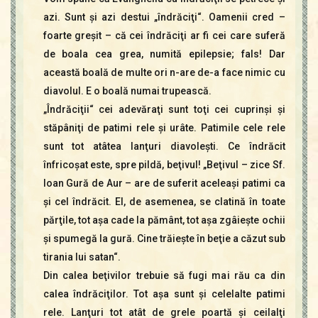
azi. Sunt şi azi destui „îndrăciţi“. Oamenii cred –
foarte greşit – că cei îndrăciţi ar fi cei care suferă
de boala cea grea, numită epilepsie; fals! Dar
această boală de multe ori n-are de-a face nimic cu
diavolul. E o boală numai trupească.
„Îndrăciţii“ cei adevăraţi sunt toţi cei cuprinşi şi
stăpâniţi de patimi rele şi urâte. Patimile cele rele
sunt tot atâtea lanţuri diavoleşti. Ce îndrăcit
înfricoşat este, spre pildă, beţivul! „Beţivul – zice Sf.
Ioan Gură de Aur – are de suferit aceleaşi patimi ca
şi cel îndrăcit. El, de asemenea, se clatină în toate
părţile, tot aşa cade la pământ, tot aşa zgâieşte ochii
şi spumegă la gură. Cine trăieşte în beţie a căzut sub
tirania lui satan“.
Din calea beţivilor trebuie să fugi mai rău ca din
calea îndrăciţilor. Tot aşa sunt şi celelalte patimi
rele. Lanţuri tot atât de grele poartă şi ceilalţi