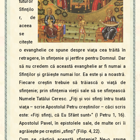
tuturor
Sfinţilo
r, de
aceea
se
citeşte
o evanghelie ce spune despre viaţa cea trăită în
retragere, în sfinţenie şi jertfire pentru Domnul. Dar
să nu credem că această evanghelie ar fi numai a
Sfinţilor şi grăieşte numai lor. Ea este şi a noastră.
Fiecare creştin trebuie să trăiască o viaţă de
sfinţenie; prin sfinţenia vieţii sale să se sfinţească
Numele Tatălui Ceresc. „Fiţi şi voi sfinţi întru toată
viaţa – scrie Apostolul Petru creştinilor – căci scris
este: «Fiţi sfinţi, că Eu Sfânt sunt»“ (I Petru 1, 16).
Apostolul Pavel, în epistolele sale, de multe ori îi
agrăieşte pe creştini „sfinţi“ (Filip. 4, 22).
Cum se câştigă această sfinţenie? Ne-o spune