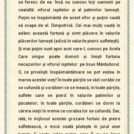
se feresc de ea. Însă nu cunosc toţi oamenii pe
cealaltă: viforul ispitelor şi al patimilor lumeşti.
Puţini se înspăimântă de acest vifor şi puţini caută
să scape de el. Dimpotrivă. Cei mai mulţi caută în
adânc această furtună şi simt plăcere în valurile
plăcerilor lumeşti (adică în valurile pieirii sufleteşti).
Şi mai puţini sunt apoi acei care-L cunosc pe Acela
Care singur poate domoli şi linişti furtuna
necazurilor şi viforul ispitelor: pe Iisus Mântuitorul.
O, ce privelişti înspăimântătoare se pot vedea în
marea acestei vieţi! În toate părţile se văd corăbii ce
se cufundă şi corăbieri ce se îneacă; în toate părţile,
suflete care se pierd în valurile patimilor şi
păcatelor; în toate părţile, corăbieri ce dorm la
cârma vieţii în vreme ce corabia lor se cufundă. Dar,
iată, în mijlocul acestei grozave furtuni de pieire
sufletească, o mică ceată pluteşte în jurul unei