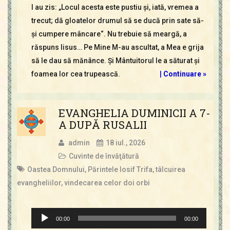
I au zis: „Locul acesta este pustiu şi, iată, vremea a
trecut; dă gloatelor drumul să se ducă prin sate să-
şi cumpere mâncare“. Nu trebuie să meargă, a
răspuns Iisus… Pe Mine M-au ascultat, a Mea e grija
să le dau să mănânce. Şi Mântuitorul le a săturat şi
foamea lor cea trupească.
|
Continuare »
EVANGHELIA DUMINICII A 7-
A DUPĂ RUSALII
admin
18 iul., 2026
Cuvinte de învăţătură
Oastea Domnului
,
Părintele Iosif Trifa
,
tâlcuirea
evangheliilor
,
vindecarea celor doi orbi
Player
00:00
00:00
audio