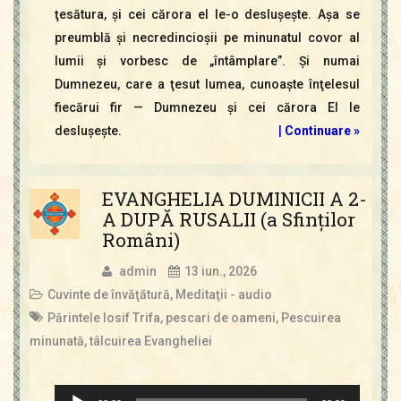
ţesătura, şi cei cărora el le-o desluşeşte. Aşa se
preumblă şi necredincioşii pe minunatul covor al
lumii şi vorbesc de „întâmplare”. Şi numai
Dumnezeu, care a ţesut lumea, cunoaşte înţelesul
fiecărui fir — Dumnezeu şi cei cărora El le
desluşeşte.
|
Continuare »
EVANGHELIA DUMINICII A 2-
A DUPĂ RUSALII (a Sfinţilor
Români)
admin
13 iun., 2026
Cuvinte de învăţătură
,
Meditaţii - audio
Părintele Iosif Trifa
,
pescari de oameni
,
Pescuirea
minunată
,
tâlcuirea Evangheliei
Player