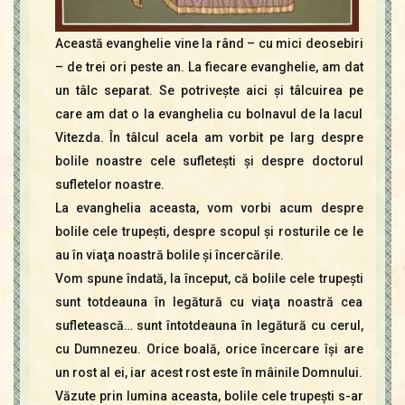
Această evanghelie vine la rând – cu mici deosebiri
– de trei ori peste an. La fiecare evanghelie, am dat
un tâlc separat. Se potriveşte aici şi tâlcuirea pe
care am dat o la evanghelia cu bolnavul de la lacul
Vitezda. În tâlcul acela am vorbit pe larg despre
bolile noastre cele sufleteşti şi despre doctorul
sufletelor noastre.
La evanghelia aceasta, vom vorbi acum despre
bolile cele trupeşti, despre scopul şi rosturile ce le
au în viaţa noastră bolile şi încercările.
Vom spune îndată, la început, că bolile cele trupeşti
sunt totdeauna în legătură cu viaţa noastră cea
sufletească… sunt întotdeauna în legătură cu cerul,
cu Dumnezeu. Orice boală, orice încercare îşi are
un rost al ei, iar acest rost este în mâinile Domnului.
Văzute prin lumina aceasta, bolile cele trupeşti s-ar