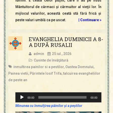
lumini. E ceata celor puţini, care Îl au pe Iisus
Mântuitorul de cârmaci şi cârmuitor al vieţii lor. În
mijlocul valurilor, această ceată stă fără frică şi
peste valuri umblă ca pe uscat.
|
Continuare »
EVANGHELIA DUMINICII A 8-
A DUPĂ RUSALII
admin
25 iul., 2026
Cuvinte de învăţătură
inmultirea painilor si a pestilor
,
Oastea Domnului
,
Painea vietii
,
Părintele Iosif Trifa
,
talcuirea evangheliilor
de peste an
Player
00:00
00:00
audio
Minunea cu înmulţirea pâinilor şi a peştilor