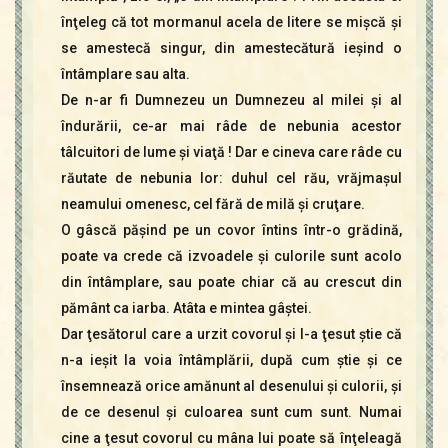
înţeleg că tot mormanul acela de litere se mişcă şi
se amestecă singur, din amestecătură ieşind o
întâmplare sau alta.
De n-ar fi Dumnezeu un Dumnezeu al milei şi al
îndurării, ce-ar mai râde de nebunia acestor
tâlcuitori de lume şi viaţă ! Dar e cineva care râde cu
răutate de nebunia lor: duhul cel rău, vrăjmaşul
neamului omenesc, cel fără de milă şi cruţare.
O gâscă păşind pe un covor întins într-o grădină,
poate va crede că izvoadele şi culorile sunt acolo
din întâmplare, sau poate chiar că au crescut din
pământ ca iarba. Atâta e mintea gâştei.
Dar ţesătorul care a urzit covorul şi l-a ţesut ştie că
n-a ieşit la voia întâmplării, după cum ştie şi ce
însemnează orice amănunt al desenului şi culorii, şi
de ce desenul şi culoarea sunt cum sunt. Numai
cine a ţesut covorul cu mâna lui poate să înţeleagă