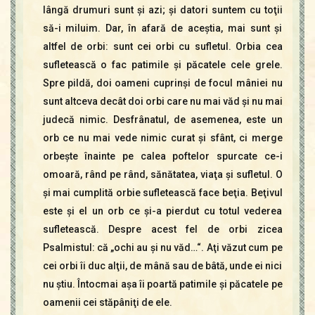
lângă drumuri sunt şi azi; şi datori suntem cu toţii
să-i miluim. Dar, în afară de aceştia, mai sunt şi
altfel de orbi: sunt cei orbi cu sufletul. Orbia cea
sufletească o fac patimile şi păcatele cele grele.
Spre pildă, doi oameni cuprinşi de focul mâniei nu
sunt altceva decât doi orbi care nu mai văd şi nu mai
judecă nimic. Desfrânatul, de asemenea, este un
orb ce nu mai vede nimic curat şi sfânt, ci merge
orbeşte înainte pe calea poftelor spurcate ce-i
omoară, rând pe rând, sănătatea, viaţa şi sufletul. O
şi mai cumplită orbie sufletească face beţia. Beţivul
este şi el un orb ce şi-a pierdut cu totul vederea
sufletească. Despre acest fel de orbi zicea
Psalmistul: că „ochi au şi nu văd…“. Aţi văzut cum pe
cei orbi îi duc alţii, de mână sau de bâtă, unde ei nici
nu ştiu. Întocmai aşa îi poartă patimile şi păcatele pe
oamenii cei stăpâniţi de ele.