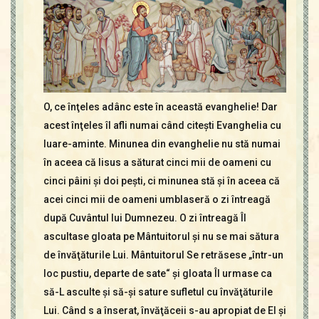
O, ce înţeles adânc este în această evanghelie! Dar
acest înţeles îl afli numai când citeşti Evanghelia cu
luare-aminte. Minunea din evanghelie nu stă numai
în aceea că Iisus a săturat cinci mii de oameni cu
cinci pâini şi doi peşti, ci minunea stă şi în aceea că
acei cinci mii de oameni umblaseră o zi întreagă
după Cuvântul lui Dumnezeu. O zi întreagă Îl
ascultase gloata pe Mântuitorul şi nu se mai sătura
de învăţăturile Lui. Mântuitorul Se retrăsese „într-un
loc pustiu, departe de sate“ şi gloata Îl urmase ca
să-L asculte şi să-şi sature sufletul cu învăţăturile
Lui. Când s a înserat, învăţăceii s-au apropiat de El şi