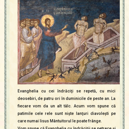
Evanghelia cu cei îndrăciţi se repetă, cu mici
deosebiri, de patru ori în duminicile de peste an. La
fiecare vom da un alt tâlc. Acum vom spune că
patimile cele rele sunt nişte lanţuri diavoleşti pe
care numai Iisus Mântuitorul le poate frânge.
Vom spune că Evanghelia cu îndrăciţii se petrece şi