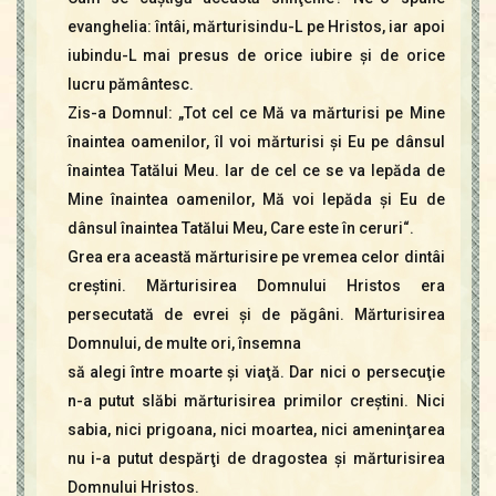
evanghelia: întâi, mărturisindu-L pe Hristos, iar apoi
iubindu-L mai presus de orice iubire şi de orice
lucru pământesc.
Zis-a Domnul: „Tot cel ce Mă va mărturisi pe Mine
înaintea oamenilor, îl voi mărturisi şi Eu pe dânsul
înaintea Tatălui Meu. Iar de cel ce se va lepăda de
Mine înaintea oamenilor, Mă voi lepăda şi Eu de
dânsul înaintea Tatălui Meu, Care este în ceruri“.
Grea era această mărturisire pe vremea celor dintâi
creştini. Mărturisirea Domnului Hristos era
persecutată de evrei şi de păgâni. Mărturisirea
Domnului, de multe ori, însemna
să alegi între moarte şi viaţă. Dar nici o persecuţie
n-a putut slăbi mărturisirea primilor creştini. Nici
sabia, nici prigoana, nici moartea, nici ameninţarea
nu i-a putut despărţi de dragostea şi mărturisirea
Domnului Hristos.