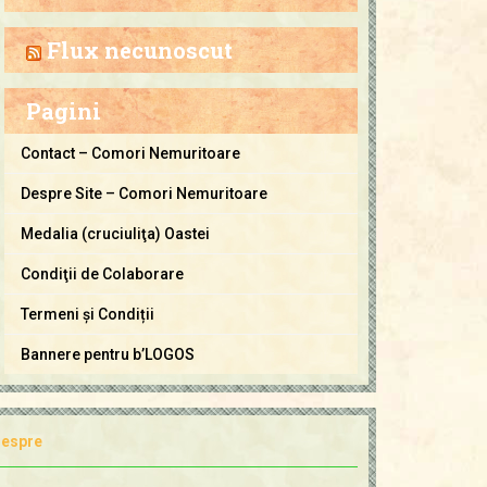
a
C
Flux necunoscut
o
m
Pagini
o
r
Contact – Comori Nemuritoare
i
Despre Site – Comori Nemuritoare
N
e
Medalia (cruciuliţa) Oastei
m
Condiţii de Colaborare
u
Termeni și Condiții
r
i
Bannere pentru b’LOGOS
t
o
a
espre
r