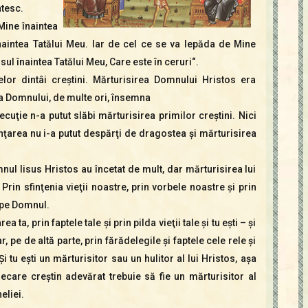
ntesc.
Mine înaintea
înaintea Tatălui Meu. Iar de cel ce se va lepăda de Mine
ul înaintea Tatălui Meu, Care este în ceruri“.
or dintâi creştini. Mărturisirea Domnului Hristos era
ea Domnului, de multe ori, însemna
ecuţie n-a putut slăbi mărturisirea primilor creştini. Nici
inţarea nu i-a putut despărţi de dragostea şi mărturisirea
nul Iisus Hristos au încetat de mult, dar mărturisirea lui
Prin sfinţenia vieţii noastre, prin vorbele noastre şi prin
 pe Domnul.
 ta, prin faptele tale şi prin pilda vieţii tale şi tu eşti – şi
ar, pe de altă parte, prin fărădelegile şi faptele cele rele şi
i tu eşti un mărturisitor sau un hulitor al lui Hristos, aşa
ecare creştin adevărat trebuie să fie un mărturisitor al
eliei.