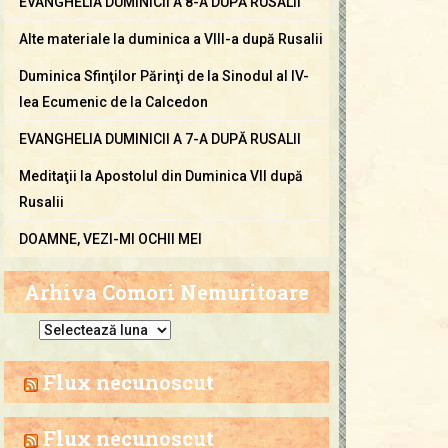
EVANGHELIA DUMINICII A 8-A DUPĂ RUSALII
Alte materiale la duminica a VIII-a după Rusalii
Duminica Sfinţilor Părinţi de la Sinodul al IV-
lea Ecumenic de la Calcedon
EVANGHELIA DUMINICII A 7-A DUPĂ RUSALII
Meditaţii la Apostolul din Duminica VII după
Rusalii
DOAMNE, VEZI-MI OCHII MEI
Arhiva Comori Nemuritoare
A
r
h
Flux necunoscut
i
v
Flux necunoscut