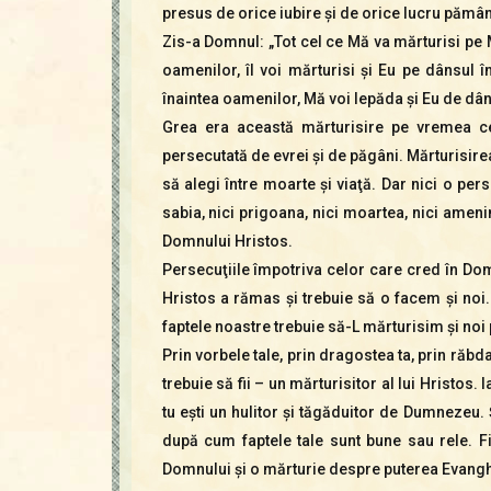
presus de orice iubire şi de orice lucru pămâ
Zis-a Domnul: „Tot cel ce Mă va mărturisi pe 
oamenilor, îl voi mărturisi şi Eu pe dânsul 
înaintea oamenilor, Mă voi lepăda şi Eu de dâns
Grea era această mărturisire pe vremea cel
persecutată de evrei şi de păgâni. Mărturisir
să alegi între moarte şi viaţă. Dar nici o pers
sabia, nici prigoana, nici moartea, nici amen
Domnului Hristos.
Persecuţiile împotriva celor care cred în Dom
Hristos a rămas şi trebuie să o facem şi noi. 
faptele noastre trebuie să-L mărturisim şi noi
Prin vorbele tale, prin dragostea ta, prin răbdarea
trebuie să fii – un mărturisitor al lui Hristos. I
tu eşti un hulitor şi tăgăduitor de Dumnezeu. Ş
după cum faptele tale sunt bune sau rele. Fi
Domnului şi o mărturie despre puterea Evangh