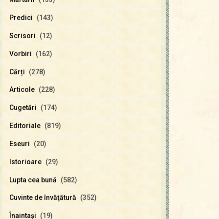
Predici
(143)
Scrisori
(12)
Vorbiri
(162)
Cărți
(278)
Articole
(228)
Cugetări
(174)
Editoriale
(819)
Eseuri
(20)
Istorioare
(29)
Lupta cea bună
(582)
Cuvinte de învăţătură
(352)
Înaintaşi
(19)