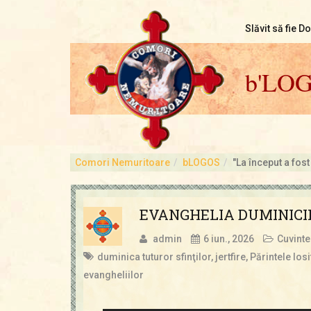
Slăvit să fie D
b'LO
Comori Nemuritoare
bLOGOS
"La început a fost
EVANGHELIA DUMINICII 1
admin
6 iun., 2026
Cuvinte
duminica tuturor sfinţilor
,
jertfire
,
Părintele Iosi
evangheliilor