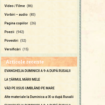
Video / Filme
(86)
Vorbiri – audio
(83)
Pagina copiilor
(26)
Poezii
(942)
Povestiri
(52)
Versificări
(15)
Articole recente
EVANGHELIA DUMINICII A 9-A DUPĂ RUSALII
LA ŢĂRMUL MĂRII MELE
VĂD PE IISUS UMBLÂND PE MARE
Alte materiale la Duminica a IX-a după Rusalii