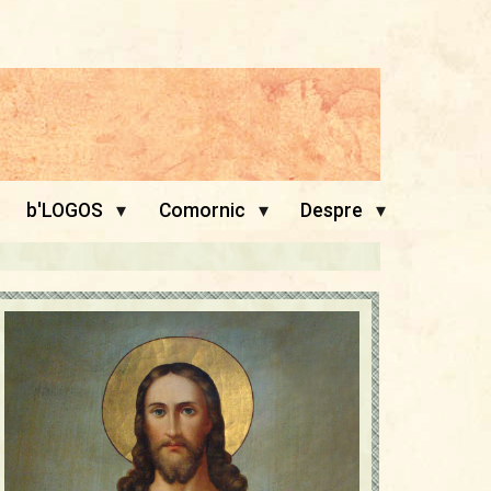
▾
▾
▾
b'LOGOS
Comornic
Despre