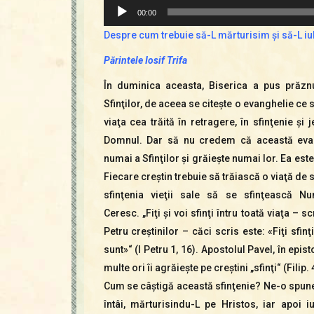
Player
00:00
audio
Despre cum trebuie să-L mărturisim şi să-L i
Părintele Iosif Trifa
În duminica aceasta, Biserica a pus prăznu
Sfinţilor, de aceea se citeşte o evanghelie ce
viaţa cea trăită în retragere, în sfinţenie şi j
Domnul. Dar să nu credem că această evan
numai a Sfinţilor şi grăieşte numai lor. Ea este
Fiecare creştin trebuie să trăiască o viaţă de s
sfinţenia vieţii sale să se sfinţească Nu
Ceresc. „Fiţi şi voi sfinţi întru toată viaţa – s
Petru creştinilor – căci scris este: «Fiţi sfinţ
sunt»“ (I Petru 1, 16). Apostolul Pavel, în epist
multe ori îi agrăieşte pe creştini „sfinţi“ (Filip. 
Cum se câştigă această sfinţenie? Ne-o spun
întâi, mărturisindu-L pe Hristos, iar apoi 