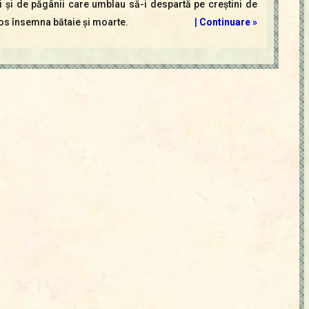
ii şi de păgânii care umblau să-i despartă pe creştini de
stos însemna bătaie şi moarte.
|
Continuare »