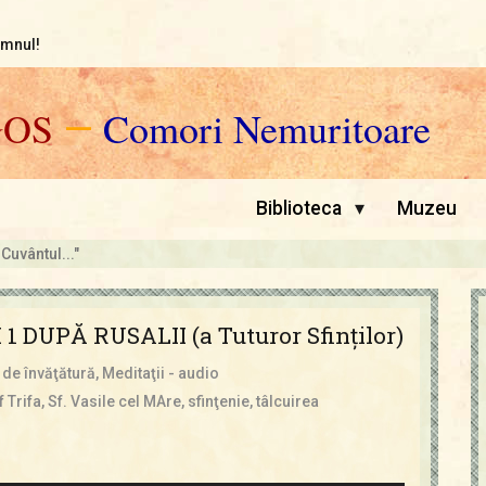
omnul!
GOS
—
Comori Nemuritoare
▾
Biblioteca
Muzeu
 Cuvântul..."
 DUPĂ RUSALII (a Tuturor Sfinţilor)
 de învăţătură
,
Meditaţii - audio
f Trifa
,
Sf. Vasile cel MAre
,
sfinţenie
,
tâlcuirea