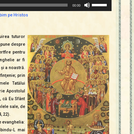
Folosește
00:00
tastele
ubim pe Hristos
săgeată
sus/jos
pentru
irea tuturor
a
 spune despre
mări
ertfire pentru
sau
ghelie ar fi
micșora
 şi a noastră.
volumul.
finţenie; prin
mele Tatălui
crie Apostolul
i, că Eu Sfânt
olele sale, de
4, 22).
e evanghelia:
iubindu-L mai