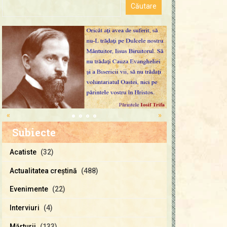
«
»
Subiecte
Acatiste
(32)
Actualitatea creştină
(488)
Evenimente
(22)
Interviuri
(4)
Mărturii
(133)