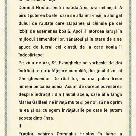
Domnul Hristos însă niciodată nu s-a neliniştit. A
biruit puterea boalei care se afla într-înşii, a alungat
duhul de răutate care stăpânea şi chinuia pe cei
izbiţi de asemenea boală. Apoi îi întorcea iarăşi în
mijlocul semenilor lor, sănătoşi şi în stare de a se
apuca de lucrul cel cinstit, de la care boala îi
îndepărtase.
Pe ziua de azi, Sf. Evanghelie ne vorbeşte de doi
îndrăciţi cu o înfăţişare cumplită, din ţinutul zis al
Gherghesenilor. De răul lor, nu mai putea trece
nimeni pe calea aceia. Acum, de oarece povestirea
despre îndrăciţii din ţinutul acela, care afla lângă
Marea Galileei, ne învaţă multe şi pe noi, să ne oprim
la ea şi să culegem învăţăturile pe care le putem
scoate dintr-însa.
II
Fraţilor, venirea Domnului Hristos în lume a