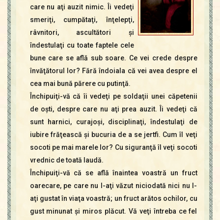
care nu aţi auzit nimic. Îi vedeţi
smeriţi, cumpătaţi, înţelepţi,
râvnitori, ascultători şi
îndestulaţi cu toate faptele cele
bune care se află sub soare. Ce vei crede despre
învăţătorul lor? Fără îndoiala că vei avea despre el
cea mai bună părere cu putinţă.
Închipuiţi-vă că îi vedeţi pe soldaţii unei căpetenii
de oşti, despre care nu aţi prea auzit. Îi vedeţi că
sunt harnici, curajoşi, disciplinaţi, îndestulaţi de
iubire frăţească şi bucuria de a se jertfi. Cum îl veţi
socoti pe mai marele lor? Cu siguranţă îl veţi socoti
vrednic de toată laudă.
Închipuiţi-vă că se află înaintea voastră un fruct
oarecare, pe care nu l-aţi văzut niciodată nici nu l-
aţi gustat în viaţa voastră; un fruct arătos ochilor, cu
gust minunat şi miros plăcut. Vă veţi întreba ce fel