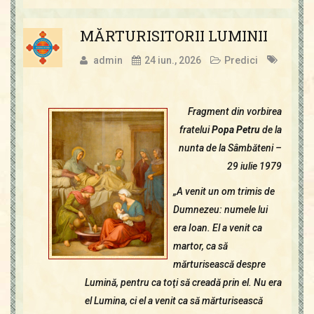
MĂRTURISITORII LUMINII
admin
24 iun., 2026
Predici
Fragment din vorbirea
fratelui
Popa Petru
de la
nunta de la Sâmbăteni –
29 iulie 1979
„A venit un om trimis de
Dumnezeu: numele lui
era Ioan. El a venit ca
martor, ca să
mărturisească despre
Lumină, pentru ca toţi să creadă prin el. Nu era
el Lumina, ci el a venit ca să mărturisească