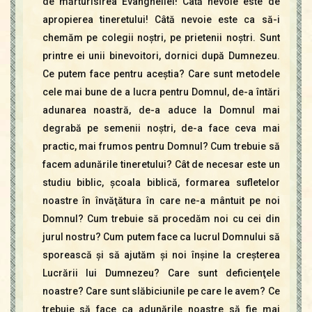
de mărturisirea Evangheliei! Câtă nevoie este de
apropierea tineretului! Câtă nevoie este ca să-i
chemăm pe colegii noştri, pe prietenii noştri. Sunt
printre ei unii binevoitori, dornici după Dumnezeu.
Ce putem face pentru aceştia? Care sunt metodele
cele mai bune de a lucra pentru Domnul, de-a întări
adunarea noastră, de-a aduce la Domnul mai
degrabă pe semenii noştri, de-a face ceva mai
practic, mai frumos pentru Domnul? Cum trebuie să
facem adunările tineretului? Cât de necesar este un
studiu biblic, şcoala biblică, formarea sufletelor
noastre în învăţătura în care ne-a mântuit pe noi
Domnul? Cum trebuie să procedăm noi cu cei din
jurul nostru? Cum putem face ca lucrul Domnului să
sporească şi să ajutăm şi noi înşine la creşterea
Lucrării lui Dumnezeu? Care sunt deficienţele
noastre? Care sunt slăbiciunile pe care le avem? Ce
trebuie să face ca adunările noastre să fie mai