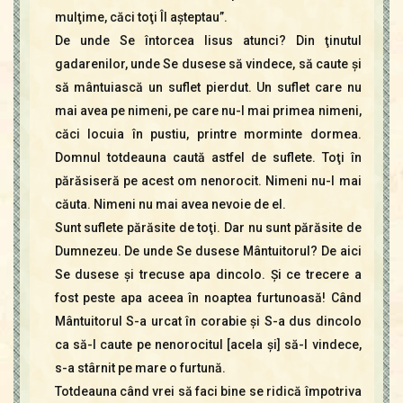
mulţime, căci toţi Îl aşteptau”.
De unde Se întorcea Iisus atunci? Din ţinutul
gadarenilor, unde Se dusese să vindece, să caute şi
să mântuiască un suflet pierdut. Un suflet care nu
mai avea pe nimeni, pe care nu-l mai primea nimeni,
căci locuia în pustiu, printre morminte dormea.
Domnul totdeauna caută astfel de suflete. Toţi în
părăsiseră pe acest om nenorocit. Nimeni nu-l mai
căuta. Nimeni nu mai avea nevoie de el.
Sunt suflete părăsite de toţi. Dar nu sunt părăsite de
Dumnezeu. De unde Se dusese Mântuitorul? De aici
Se dusese şi trecuse apa dincolo. Şi ce trecere a
fost peste apa aceea în noaptea furtunoasă! Când
Mântuitorul S-a urcat în corabie şi S-a dus dincolo
ca să-l caute pe nenorocitul [acela şi] să-l vindece,
s-a stârnit pe mare o furtună.
Totdeauna când vrei să faci bine se ridică împotriva