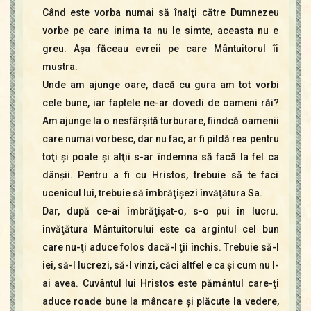
Când este vorba numai să înalţi către Dumnezeu
vorbe pe care inima ta nu le simte, aceasta nu e
greu. Aşa făceau evreii pe care Mântuitorul îi
mustra.
Unde am ajunge oare, dacă cu gura am tot vorbi
cele bune, iar faptele ne-ar dovedi de oameni răi?
Am ajunge la o nesfârşită turburare, fiindcă oamenii
care numai vorbesc, dar nu fac, ar fi pildă rea pentru
toţi şi poate şi alţii s-ar îndemna să facă la fel ca
dânşii. Pentru a fi cu Hristos, trebuie să te faci
ucenicul lui, trebuie să îmbrăţişezi învăţătura Sa.
Dar, după ce-ai îmbrăţişat-o, s-o pui în lucru.
învăţătura Mântuitorului este ca argintul cel bun
care nu-ţi aduce folos dacă-l ţii închis. Trebuie să-l
iei, să-l lucrezi, să-l vinzi, căci altfel e ca şi cum nu l-
ai avea. Cuvântul lui Hristos este pământul care-ţi
aduce roade bune la mâncare şi plăcute la vedere,