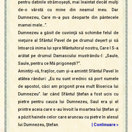
pentru datinile strămoşeşti, mai înaintat decât mulţi
de-o vârstă cu mine din neamul meu. Dar
Dumnezeu, Care m-a pus deoparte din pântecele
mamei mele…”.
Dumnezeu a găsit de cuviinţă să schimbe felul de
vieţuire al Sfântul Pavel de pe drumul deşert şi să
întoarcă inima lui spre Mântuitorul nostru, Care I S-a
arătat pe drumul Damascului mustrându-l: „Saule,
Saule, pentru ce Mă prigoneşti?”.
Amintiţi-vă, fraţilor, cum şi-a amintit Sfântul Pavel în
atâtea rânduri: „Eu nu sunt vrednic să port numele
de apostol, căci am prigonit prea mult Biserica lui
Dumnezeu”. Iar când Sfântul Ştefan a fost ucis cu
pietre pentru cauza lui Dumnezeu, Saul era şi el
printre aceia care s-au învoit la moartea lui Ştefan şi
a păzit hainele celor care aruncau cu pietre în alesul
lui Dumnezeu, Ştefan.
|
Continuare »