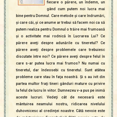
fiecare o părere, un îndemn, un
gând cum putem noi lucra mai
bine pentru Domnul. Care metode şi care îndrumări,
şi care căi, şi ce anume ar trebui să facem noi ca să
putem realiza pentru Domnul o trăire mai frumoasă
şi o activitate mai rodnică în Lucrarea Lui? Ce
părere aveţi despre adunările cu tineretul? Ce
părere aveţi despre problemele care trebuiesc
discutate între noi? Ce părere aveţi despre felul în
care s-ar putea lucra mai frumos? Nu numai cu
tineretul, dar îndeosebi cu tineretul. Sunt atâtea
probleme care stau în faţa noastră. Şi s au ivit din
partea multor fraţi tineri gânduri mature cu privire
la felul de lucru în viitor. Dumnezeu v-a pus pe inimă
aceste lucruri. Vedeţi cât de necesară este
mântuirea neamului nostru, ridicarea nivelului
duhovnicesc al credinţei noastre. Câtă nevoie este