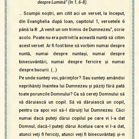
despre Lumină” (In 1, 6-8).
… Scumpii noştri, am citit aci un verset, la început,
din Evanghelia după Ioan, capitolul 1, versetele 6
până la 8: „A venit un om trimis de Dumnezeu”, scrie
acolo. Poate nu era potrivit la această nuntă să citim
acest verset. Ar fi fost bine să vorbim numai despre
nuntă, numai despre nuntaşi, numai despre
binecuvântări, numai despre fericire şi numai
despre bucurii. (…)
Pe unde sunteţi voi, părinţilor? Sau sunteţi amândoi
neprihăniţi înaintea lui Dumnezeu şi păziţi fără pată
toate poruncile Domnului? Ca să cereţi Domnului să
vă dăruiască un copil. Să vă dăruiască un copil,
pentru ca apoi voi să-l dăruiţi lui Dumnezeu. Căci
numai dacă puteţi dărui copilul pe care vi l-a dat
Domnul, dacă-l puteţi dărui Aceluia care vi l-a dat,
atunci veţi fi fericiţi, atunci veţi fi binecuvântaţi şi-n