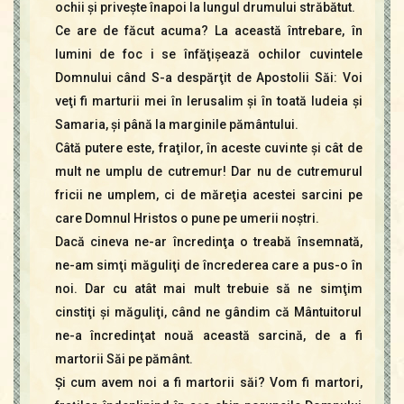
ochii şi priveşte înapoi la lungul drumului străbătut.
Ce are de făcut acuma? La această întrebare, în
lumini de foc i se înfăţişează ochilor cuvintele
Domnului când S-a despărţit de Apostolii Săi: Voi
veţi fi marturii mei în Ierusalim şi în toată Iudeia şi
Samaria, şi până la marginile pământului.
Câtă putere este, fraţilor, în aceste cuvinte şi cât de
mult ne umplu de cutremur! Dar nu de cutremurul
fricii ne umplem, ci de măreţia acestei sarcini pe
care Domnul Hristos o pune pe umerii noştri.
Dacă cineva ne-ar încredinţa o treabă însemnată,
ne-am simţi măguliţi de încrederea care a pus-o în
noi. Dar cu atât mai mult trebuie să ne simţim
cinstiţi şi măguliţi, când ne gândim că Mântuitorul
ne-a încredinţat nouă această sarcină, de a fi
martorii Săi pe pământ.
Şi cum avem noi a fi martorii săi? Vom fi martori,