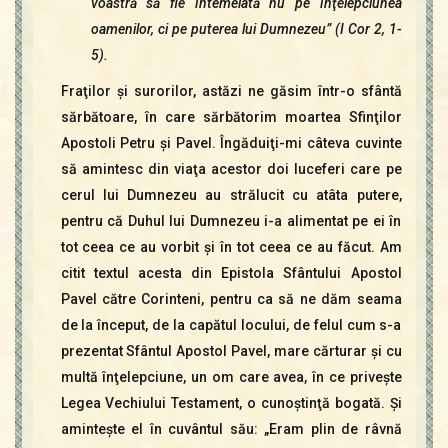
voastră să fie întemeiată nu pe înţelepciunea
oamenilor, ci pe puterea lui Dumnezeu” (I Cor 2, 1-
5).
Fraţilor şi surorilor, astăzi ne găsim într-o sfântă
sărbătoare, în care sărbătorim moartea Sfinţilor
Apostoli Petru şi Pavel. Îngăduiţi-mi câteva cuvinte
să amintesc din viaţa acestor doi luceferi care pe
cerul lui Dumnezeu au strălucit cu atâta putere,
pentru că Duhul lui Dumnezeu i-a alimentat pe ei în
tot ceea ce au vorbit şi în tot ceea ce au făcut. Am
citit textul acesta din Epistola Sfântului Apostol
Pavel către Corinteni, pentru ca să ne dăm seama
de la început, de la capătul locului, de felul cum s-a
prezentat Sfântul Apostol Pavel, mare cărturar şi cu
multă înţelepciune, un om care avea, în ce priveşte
Legea Vechiului Testament, o cunoştinţă bogată. Şi
aminteşte el în cuvântul său: „Eram plin de râvnă