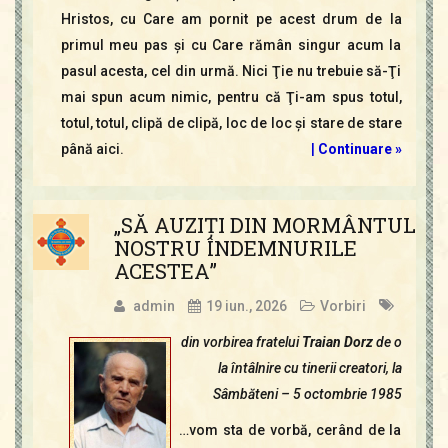
Hristos, cu Care am pornit pe acest drum de la
primul meu pas şi cu Care rămân singur acum la
pasul acesta, cel din urmă. Nici Ţie nu trebuie să-Ţi
mai spun acum nimic, pentru că Ţi-am spus totul,
totul, totul, clipă de clipă, loc de loc şi stare de stare
până aici.
|
Continuare »
„SĂ AUZIŢI DIN MORMÂNTUL
NOSTRU ÎNDEMNURILE
ACESTEA”
admin
19 iun., 2026
Vorbiri
din vorbirea fratelui
Traian Dorz
de o
la întâlnire cu tinerii creatori, la
Sâmbăteni – 5 octombrie 1985
…vom sta de vorbă, cerând de la