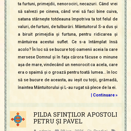
ta furtuni, primejdii, nenorociri, necazuri. Când vrei
să salvezi pe cineva, când vrei să faci bine cuiva,
satana stârneşte totdeauna împotriva ta tot felul de
valuri, de furtuni, de tulburări. Mântuitorul S-a dus şi
a biruit primejdia şi furtuna, pentru ridicarea şi
mântuirea acestui suflet. Ce s-a întâmplat însă
acolo? În loc să se bucure toţi oamenii aceia la care
mersese Domnul şi în faţa cărora făcuse o minune
aşa de mare, vindecând un nenorocit ca acela, care
era o spaimă şi o groază pentru toată lumea… în loc
să se bucure de aceasta, au ieşit cu toţii, grămadă,
înaintea Mântuitorului şi L-au rugat să plece de la ei.
|
Continuare »
PILDA SFINŢILOR APOSTOLI
PETRU ŞI PAVEL