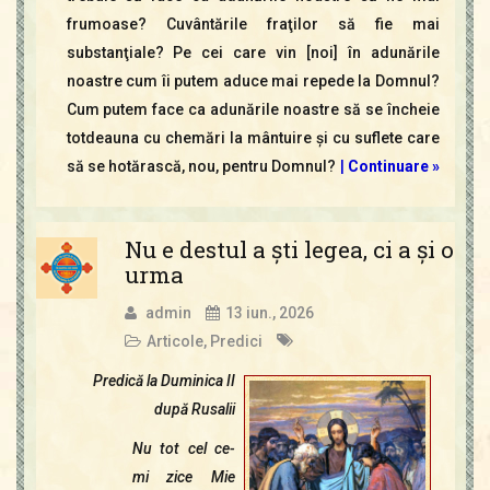
frumoase? Cuvântările fraţilor să fie mai
substanţiale? Pe cei care vin [noi] în adunările
noastre cum îi putem aduce mai repede la Domnul?
Cum putem face ca adunările noastre să se încheie
totdeauna cu chemări la mântuire şi cu suflete care
să se hotărască, nou, pentru Domnul?
|
Continuare »
Nu e destul a şti legea, ci a şi o
urma
admin
13 iun., 2026
Articole
,
Predici
Predică la Duminica II
după Rusalii
Nu tot cel ce-
mi zice Mie