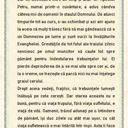
Petru, numai printr-o cuvântare, a adus cândva
câteva mii de oamenii în staulul Domnului. De atunci
timpurile tot au curs, s-au schimbat şi azi am ajuns
la aceia că mulţi trăiesc fără să mai gândească că e
un Dumnezeu pe lume şi sunt surzi la învăţăturile
Evangheliei. Greutăţile de tot felul ale traiului zilnic
nevoiesc pe omul muncitor să caute tot spre
pământ pentru îndestularea trebuinţelor lui. El
pierde deprinderea de a se mai uita spre cer şi, de
la o vreme, se trezeşte că parcă nici nu mai înţelege
graiul cerului.
Drept aceia vedeţi, fraţilor, că trebuinţele lumeşti
înăbuşă pe cele cereşti. Dar starea aceasta nu e
bună, pentru că viaţa trupului, fără viaţa sufletului, e
viaţă de vită. Oamenii, trăind adunaţi pe o întindere
de pământ, îşi duc zilele cu atât mai uşor, cu cât
viaţa sufletească e mai întărită într-înşii. Asta îi face