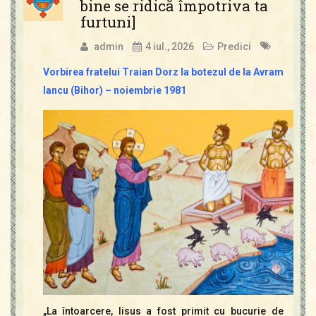
bine se ridică împotriva ta
furtuni]
admin
4 iul., 2026
Predici
Vorbirea fratelui Traian Dorz la botezul de la Avram
Iancu (Bihor) – noiembrie 1981
„La întoarcere, Iisus a fost primit cu bucurie de