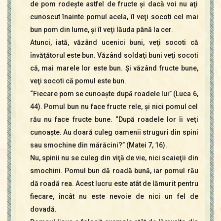
de pom rodeşte astfel de fructe şi dacă voi nu aţi
cunoscut înainte pomul acela, îl veţi socoti cel mai
bun pom din lume, şi îl veţi lăuda până la cer.
Atunci, iată, văzând ucenici buni, veţi socoti că
învăţătorul este bun. Văzând soldaţi buni veţi socoti
că, mai marele lor este bun. Şi văzând fructe bune,
veţi socoti că pomul este bun.
“Fiecare pom se cunoaşte după roadele lui” (Luca 6,
44). Pomul bun nu face fructe rele, şi nici pomul cel
rău nu face fructe bune. “După roadele lor îi veţi
cunoaşte. Au doară culeg oamenii struguri din spini
sau smochine din mărăcini?” (Matei 7, 16).
Nu, spinii nu se culeg din viţă de vie, nici scaieţii din
smochini. Pomul bun dă roadă bună, iar pomul rău
dă roadă rea. Acest lucru este atât de lămurit pentru
fiecare, încât nu este nevoie de nici un fel de
dovadă.