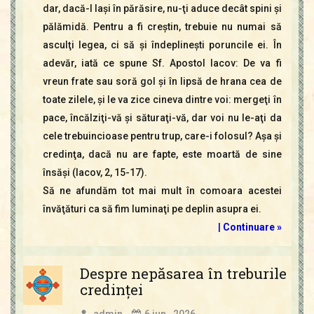
dar, dacă-l laşi în părăsire, nu-ţi aduce decât spini şi
pălămidă. Pentru a fi creştin, trebuie nu numai să
asculţi legea, ci să şi îndeplineşti poruncile ei. În
adevăr, iată ce spune Sf. Apostol Iacov: De va fi
vreun frate sau soră gol şi în lipsă de hrana cea de
toate zilele, şi le va zice cineva dintre voi: mergeţi în
pace, încălziţi-vă şi săturaţi-vă, dar voi nu le-aţi da
cele trebuincioase pentru trup, care-i folosul? Aşa şi
credinţa, dacă nu are fapte, este moartă de sine
însăşi (Iacov, 2, 15-17).
Să ne afundăm tot mai mult în comoara acestei
învăţături ca să fim luminaţi pe deplin asupra ei.
|
Continuare »
Despre nepăsarea în treburile
credinţei