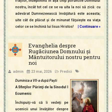
fraţilor, îndeplinind în aşa chip poruncile Domnului
nostru, încât tot cel ce se va uita la noi să zică: cu
adevărat Dumnezeească învăţătură este aceasta;
uite cât de plăcut şi de minunat făţuieşte ea viaţa
celor ce se închină lui Iisus Hristos!
|
Continuare »
Evanghelia despre
Rugăciunea Domnului şi
Mântuitorului nostru pentru
noi
admin
23 mai, 2026
Predici
Duminica a VII-a după Paşti
A Sfinţilor Părinţi de la Sinodul I
Ecumenic
Închipuiţi-vă că îi vedeţi pe
ucenicii unui învăţător despre