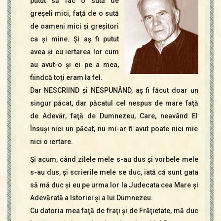
putut să fac o sută de
greşeli mici, faţă de o sută
de oameni mici şi greşitori
ca şi mine. Şi aş fi putut
avea şi eu iertarea lor cum
au avut-o şi ei pe a mea,
fiindcă toţi eram la fel.
Dar NESCRIIND şi NESPUNÂND, aş fi făcut doar un
singur păcat, dar păcatul cel nespus de mare faţă
de Adevăr, faţă de Dumnezeu, Care, neavând El
Însuşi nici un păcat, nu mi-ar fi avut poate nici mie
nici o iertare.
Şi acum, când zilele mele s-au dus şi vorbele mele
s-au dus, şi scrierile mele se duc, iată că sunt gata
să mă duc şi eu pe urma lor la Judecata cea Mare şi
Adevărată a Istoriei şi a lui Dumnezeu.
Cu datoria mea faţă de fraţi şi de Frăţietate, mă duc