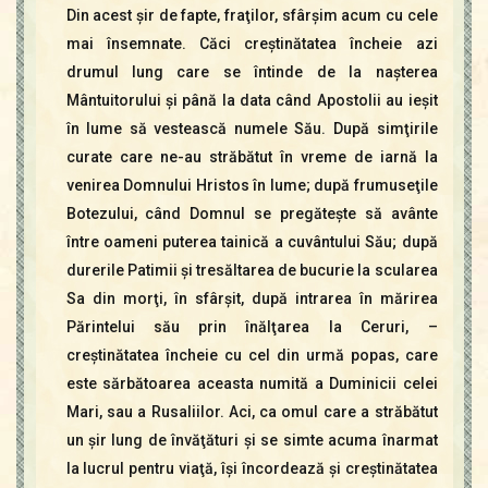
Din acest şir de fapte, fraţilor, sfârşim acum cu cele
mai însemnate. Căci creştinătatea încheie azi
drumul lung care se întinde de la naşterea
Mântuitorului şi până la data când Apostolii au ieşit
în lume să vestească numele Său. După simţirile
curate care ne-au străbătut în vreme de iarnă la
venirea Domnului Hristos în lume; după frumuseţile
Botezului, când Domnul se pregăteşte să avânte
între oameni puterea tainică a cuvântului Său; după
durerile Patimii şi tresăltarea de bucurie la scularea
Sa din morţi, în sfârşit, după intrarea în mărirea
Părintelui său prin înălţarea la Ceruri, –
creştinătatea încheie cu cel din urmă popas, care
este sărbătoarea aceasta numită a Duminicii celei
Mari, sau a Rusaliilor. Aci, ca omul care a străbătut
un şir lung de învăţături şi se simte acuma înarmat
la lucrul pentru viaţă, îşi încordează şi creştinătatea