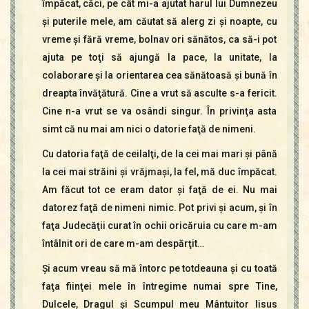
împăcat, căci, pe cât mi-a ajutat harul lui Dumnezeu
şi puterile mele, am căutat să alerg zi şi noapte, cu
vreme şi fără vreme, bolnav ori sănătos, ca să-i pot
ajuta pe toţi să ajungă la pace, la unitate, la
colaborare şi la orientarea cea sănătoasă şi bună în
dreapta învăţătură. Cine a vrut să asculte s-a fericit.
Cine n-a vrut se va osândi singur. În privinţa asta
simt că nu mai am nici o datorie faţă de nimeni.
Cu datoria faţă de ceilalţi, de la cei mai mari şi până
la cei mai străini şi vrăjmaşi, la fel, mă duc împăcat.
Am făcut tot ce eram dator şi faţă de ei. Nu mai
datorez faţă de nimeni nimic. Pot privi şi acum, şi în
faţa Judecăţii curat în ochii oricăruia cu care m-am
întâlnit ori de care m-am despărţit…
Şi acum vreau să mă întorc pe totdeauna şi cu toată
faţa fiinţei mele în întregime numai spre Tine,
Dulcele, Dragul şi Scumpul meu Mântuitor Iisus