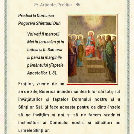
Articole
,
Predici
Predică la Duminica
Pogorârii Sfântului Duh
Voi veţi fi martorii
Mei în Ierusalim şi în
Iudeia şi în Samaria
şi până la marginile
pământului (Faptele
Apostolilor 1, 8).
Fraţilor, vreme de un
an de zile, Biserica întinde înaintea fiilor săi tot şirul
învăţăturilor şi faptelor Domnului nostru şi a
Sfinţilor Săi. Şi face aceasta pentru ca dintr-însele
să ne învăţăm şi noi şi să ne facem vrednici
închinători ai Domnului nostru şi călcători pe
urmele Sfinţilor.