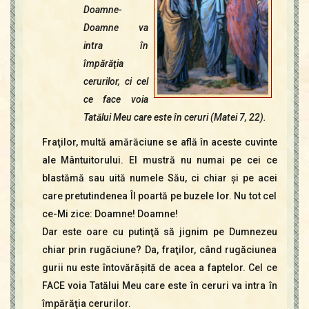
Doamne-
Doamne va
intra în
împărăţia
cerurilor, ci cel
ce face voia
Tatălui Meu care este în ceruri (Matei 7, 22).
Fraţilor, multă amărăciune se află în aceste cuvinte
ale Mântuitorului. El mustră nu numai pe cei ce
blastămă sau uită numele Său, ci chiar şi pe acei
care pretutindenea Îl poartă pe buzele lor. Nu tot cel
ce-Mi zice: Doamne! Doamne!
Dar este oare cu putinţă să jignim pe Dumnezeu
chiar prin rugăciune? Da, fraţilor, când rugăciunea
gurii nu este întovărăşită de acea a faptelor. Cel ce
FACE voia Tatălui Meu care este în ceruri va intra în
împărăţia cerurilor.