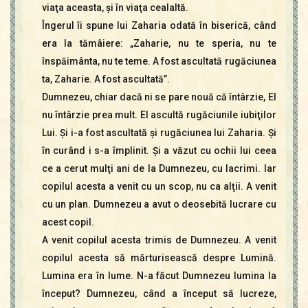
viaţa aceasta, şi în viaţa cealaltă.
Îngerul îi spune lui Zaharia odată în biserică, când
era la tămâiere: „Zaharie, nu te speria, nu te
înspăimânta, nu te teme. A fost ascultată rugăciunea
ta, Zaharie. A fost ascultată”.
Dumnezeu, chiar dacă ni se pare nouă că întârzie, El
nu întârzie prea mult. El ascultă rugăciunile iubiţilor
Lui. Şi i-a fost ascultată şi rugăciunea lui Zaharia. Şi
în curând i s-a împlinit. Şi a văzut cu ochii lui ceea
ce a cerut mulţi ani de la Dumnezeu, cu lacrimi. Iar
copilul acesta a venit cu un scop, nu ca alţii. A venit
cu un plan. Dumnezeu a avut o deosebită lucrare cu
acest copil.
A venit copilul acesta trimis de Dumnezeu. A venit
copilul acesta să mărturisească despre Lumină.
Lumina era în lume. N-a făcut Dumnezeu lumina la
început? Dumnezeu, când a început să lucreze,