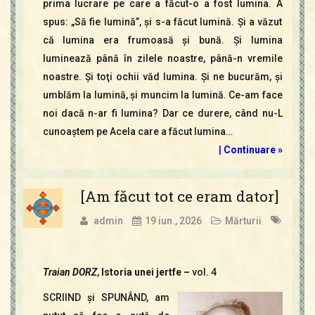
prima lucrare pe care a făcut-o a fost lumina. A
spus: „Să fie lumină”, şi s-a făcut lumină. Şi a văzut
că lumina era frumoasă şi bună. Şi lumina
luminează până în zilele noastre, până-n vremile
noastre. Şi toţi ochii văd lumina. Şi ne bucurăm, şi
umblăm la lumină, şi muncim la lumină. Ce-am face
noi dacă n-ar fi lumina? Dar ce durere, când nu-L
cunoaştem pe Acela care a făcut lumina…
|
Continuare »
[Am făcut tot ce eram dator]
admin
19 iun., 2026
Mărturii
Traian DORZ
,
Istoria unei jertfe –
vol. 4
SCRIIND şi SPUNÂND, am