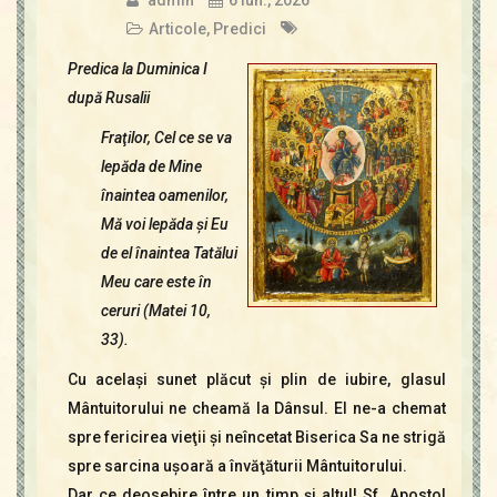
admin
6 iun., 2026
Articole
,
Predici
Predica la Duminica I
după Rusalii
Fraţilor, Cel ce se va
lepăda de Mine
înaintea oamenilor,
Mă voi lepăda şi Eu
de el înaintea Tatălui
Meu care este în
ceruri (Matei 10,
33).
Cu acelaşi sunet plăcut şi plin de iubire, glasul
Mântuitorului ne cheamă la Dânsul. El ne-a chemat
spre fericirea vieţii şi neîncetat Biserica Sa ne strigă
spre sarcina uşoară a învăţăturii Mântuitorului.
Dar ce deosebire între un timp şi altul! Sf. Apostol