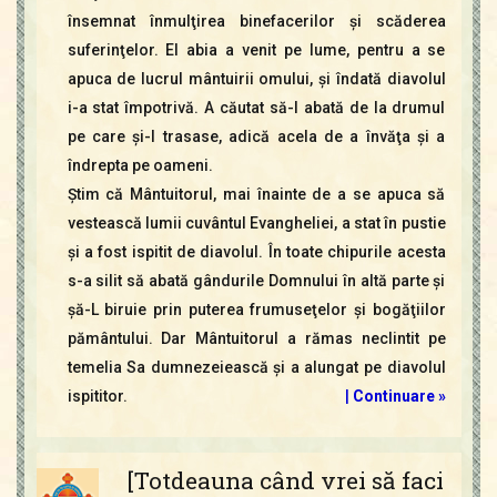
însemnat înmulţirea binefacerilor şi scăderea
suferinţelor. El abia a venit pe lume, pentru a se
apuca de lucrul mântuirii omului, şi îndată diavolul
i-a stat împotrivă. A căutat să-l abată de la drumul
pe care şi-l trasase, adică acela de a învăţa şi a
îndrepta pe oameni.
Ştim că Mântuitorul, mai înainte de a se apuca să
vestească lumii cuvântul Evangheliei, a stat în pustie
şi a fost ispitit de diavolul. În toate chipurile acesta
s-a silit să abată gândurile Domnului în altă parte şi
şă-L biruie prin puterea frumuseţelor şi bogăţiilor
pământului. Dar Mântuitorul a rămas neclintit pe
temelia Sa dumnezeiească şi a alungat pe diavolul
ispititor.
|
Continuare »
[Totdeauna când vrei să faci