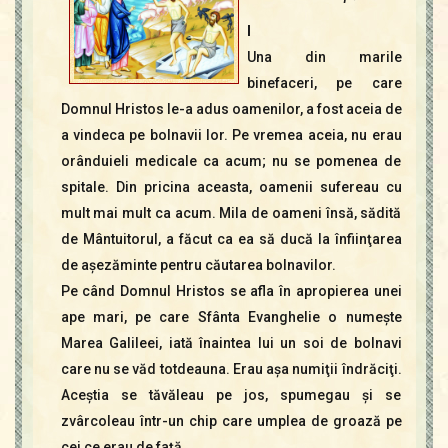
Contact
Icoane
I
Mărgăritare
Una din marile
binefaceri, pe care
Calendar
Domnul Hristos le-a adus oamenilor, a fost aceia de
Glosar
a vindeca pe bolnavii lor. Pe vremea aceia, nu erau
Repere
orânduieli medicale ca acum; nu se pomenea de
spitale. Din pricina aceasta, oamenii sufereau cu
mult mai mult ca acum. Mila de oameni însă, sădită
de Mântuitorul, a făcut ca ea să ducă la înfiinţarea
de aşezăminte pentru căutarea bolnavilor.
Pe când Domnul Hristos se afla în apropierea unei
ape mari, pe care Sfânta Evanghelie o numeşte
Marea Galileei, iată înaintea lui un soi de bolnavi
care nu se văd totdeauna. Erau aşa numiţii îndrăciţi.
Aceştia se tăvăleau pe jos, spumegau şi se
zvârcoleau într-un chip care umplea de groază pe
cei ce erau de faţă.