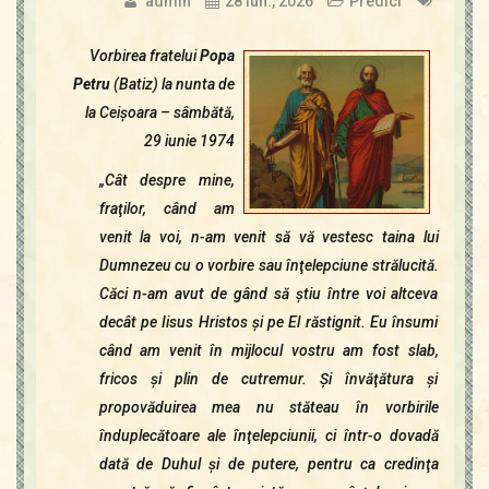
admin
28 iun., 2026
Predici
Vorbirea fratelui
Popa
Petru
(Batiz) la nunta de
la Ceişoara – sâmbătă,
29 iunie 1974
„Cât despre mine,
fraţilor, când am
venit la voi, n-am venit să vă vestesc taina lui
Dumnezeu cu o vorbire sau înţelepciune strălucită.
Căci n-am avut de gând să ştiu între voi altceva
decât pe Iisus Hristos şi pe El răstignit. Eu însumi
când am venit în mijlocul vostru am fost slab,
fricos şi plin de cutremur. Şi învăţătura şi
propovăduirea mea nu stăteau în vorbirile
înduplecătoare ale înţelepciunii, ci într-o dovadă
dată de Duhul şi de putere, pentru ca credinţa