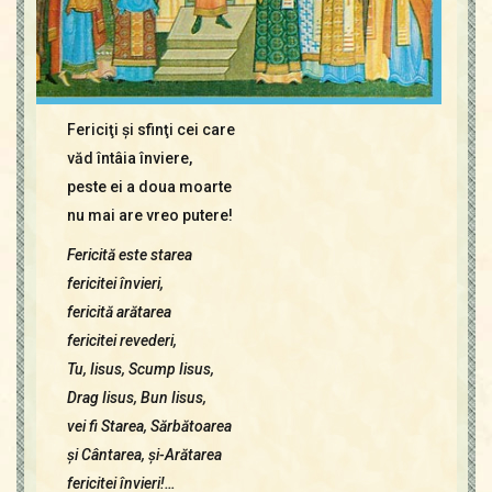
Fericiţi şi sfinţi cei care
văd întâia înviere,
peste ei a doua moarte
nu mai are vreo putere!
Fericită este starea
fericitei învieri,
fericită arătarea
fericitei revederi,
Tu, Iisus, Scump Iisus,
Drag Iisus, Bun Iisus,
vei fi Starea, Sărbătoarea
şi Cântarea, şi-Arătarea
fericitei învieri!…