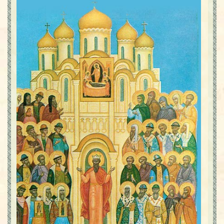
Contact
Icoane
Mărgăritare
Calendar
Glosar
Repere