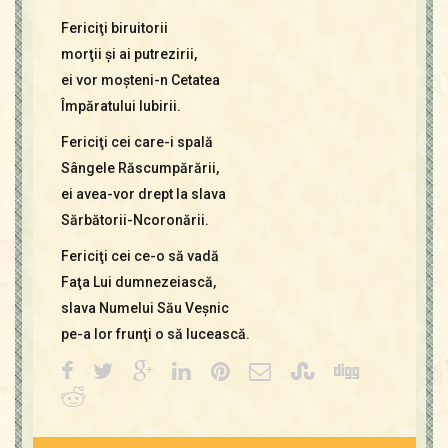
Fericiţi biruitorii
morţii şi ai putrezirii,
ei vor moşteni-n Cetatea
Împăratului Iubirii.
Fericiţi cei care-i spală
Sângele Răscumpărării,
ei avea-vor drept la slava
Sărbătorii-Ncoronării.
Fericiţi cei ce-o să vadă
Faţa Lui dumnezeiască,
slava Numelui Său Veşnic
pe-a lor frunţi o să lucească.