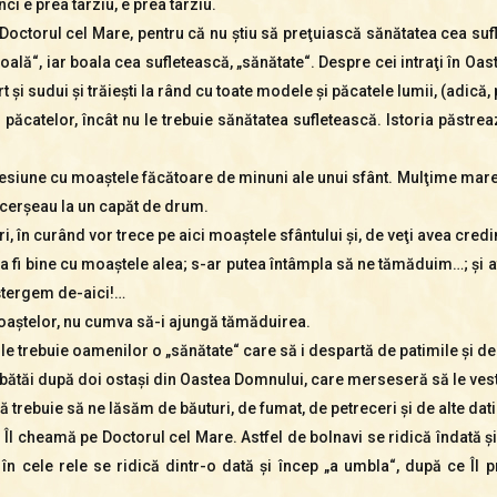
nci e prea târziu, e prea târziu.
Doctorul cel Mare, pentru că nu ştiu să preţuiască sănătatea cea sufle
lă“, iar boala cea sufletească, „sănătate“. Despre cei intraţi în Oas
rt şi sudui şi trăieşti la rând cu toate modele şi păcatele lumii, (adică,
ăcatelor, încât nu le trebuie sănătatea sufletească. Istoria păstreaz
cesiune cu moaştele făcătoare de minuni ale unui sfânt. Mulţime mare
i cerşeau la un capăt de drum.
ri, în curând vor trece pe aici moaştele sfântului şi, de veţi avea credi
u va fi bine cu moaştele alea; s-ar putea întâmpla să ne tămăduim…; şi
 ştergem de-aici!…
moaştelor, nu cumva să-i ajungă tămăduirea.
le trebuie oamenilor o „sănătate“ care să i despartă de patimile şi de 
 cu bătăi după doi ostaşi din Oastea Domnului, care merseseră să le v
ă trebuie să ne lăsăm de băuturi, de fumat, de petreceri şi de alte datin
şi Îl cheamă pe Doctorul cel Mare. Astfel de bolnavi se ridică îndată 
i în cele rele se ridică dintr-o dată şi încep „a umbla“, după ce Î