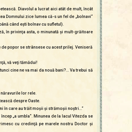
tească. Diavolul a lucrat aici atât de mult, încât
tea Domnului zice lumea că-s un fel de „bolnavi“
 până când eşti bolnav cu sufletul).
ă, în privinţa asta, o minunată şi mult-grăitoare
 de popor se strânsese cu acest prilej. Veniseră
nţă, vă veţi tămădui!
 atunci cine ne va mai da nouă bani?… Va trebui să
năravurile lor rele.
estească despre Oaste.
i în care au trăit moşii şi strămoşii noştri…“
şi încep „a umbla“. Minunea de la lacul Vitezda se
l primesc cu credinţă pe marele nostru Doctor şi