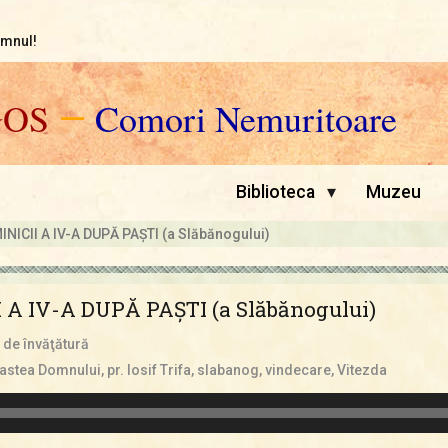
omnul!
GOS
—
Comori Nemuritoare
▾
Biblioteca
Muzeu
ICII A IV-A DUPĂ PAŞTI (a Slăbănogului)
A IV-A DUPĂ PAŞTI (a Slăbănogului)
 de învăţătură
astea Domnului
,
pr. Iosif Trifa
,
slabanog
,
vindecare
,
Vitezda