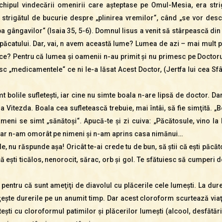
hipul vindecării omenirii care aşteptase pe Omul-Mesia, era strigă
strigătul de bucurie despre „plinirea vremilor“, când „se vor desch
mba gângavilor“ (Isaia 35, 5-6). Domnul Iisus a venit să stârpească d
 păcatului. Dar, vai, n avem această lume? Lumea de azi – mai mult po
 De ce? Pentru că lumea şi oamenii n-au primit şi nu primesc pe Docto
mesc „medicamentele“ ce ni le-a lăsat Acest Doctor, (Jertfa lui cea Sf
t bolile sufleteşti, iar cine nu simte boala n-are lipsă de doctor. Dar
a Vitezda. Boala cea sufletească trebuie, mai întâi, să fie simţită. „
 oameni se simt „sănătoşi“. Apucă-te şi zi cuiva: „Păcătosule, vino l
oar n-am omorât pe nimeni şi n-am aprins casa nimănui…
, nu răspunde aşa! Oricât te-ai crede tu de bun, să ştii că eşti păcăt
 că eşti ticălos, nenorocit, sărac, orb şi gol. Te sfătuiesc să cumperi
, pentru că sunt ameţiţi de diavolul cu plăcerile cele lumeşti. La dure
rţeşte durerile pe un anumit timp. Dar acest cloroform scurtează viaţ
eteşti cu cloroformul patimilor şi plăcerilor lumeşti (alcool, desfătă