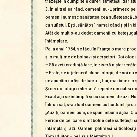
trezeşte în cumplitele dureri sufleteşti, dar atu
3. În al treilea rând, oamenii nu-L primesc pe 
oamenii numesc sănătatea cea sufletească „boa
cu sufletul. Eşti „sănătos“ numai când ţipi în bi
Atât de mult s-au dedat oamenii cu beteşugul p
întâmplare.
Pe la anul 1754, se făcu în Franţa o mare pro
şi o mulţime de bolnavi şi cerşetori. Doi olog
– Să aveţi credinţă tare, le ziseră nişte trecăto
– Frate, se înţeleseră atunci ologii, de noi n
ne apucăm iarăşi de lucru…; hai, mai bine s o
Şi cei doi ologi o şterseră repede din calea 
Exact aşa se întâmplă şi cu oamenii de azi. Nu 
Într un sat, s-au luat oamenii cu huiduieli şi
„Auziţi, oameni buni, ce spun nebunii ăştia! Cic
Ferice de cei care simt bolile cele sufleteşti 
întâmplă şi azi. Oameni pătimaşi şi ticăloşiţ
Tămăduitor – pe Iisus Mântuitorul.