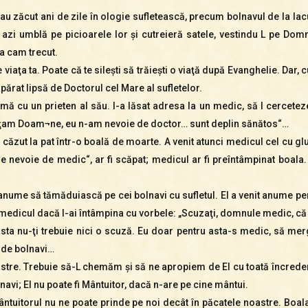
au zăcut ani de zile în ologie sufletească, precum bolnavul de la lac
r azi umblă pe picioarele lor şi cutreieră satele, vestindu L pe Domn
a cam trecut.
iaţa ta. Poate că te sileşti să trăieşti o viaţă după Evanghelie. Dar, 
neapărat lipsă de Doctorul cel Mare al sufletelor.
umă cu un prieten al său. I-a lăsat adresa la un medic, să l cercete
lţam Doam¬ne, eu n-am nevoie de doctor… sunt deplin sănătos“…
ă a căzut la pat într-o boală de moarte. A venit atunci medicul cel cu 
re nevoie de medic“, ar fi scăpat; medicul ar fi preîntâmpinat boala. 
 anume să tămăduiască pe cei bolnavi cu sufletul. El a venit anume p
e medicul dacă l-ai întâmpina cu vorbele: „Scuzaţi, domnule medic, 
ta nu-ţi trebuie nici o scuză. Eu doar pentru asta-s medic, să merg
e de bolnavi…
noastre. Trebuie să-L chemăm şi să ne apropiem de El cu toată încre
lnavi; El nu poate fi Mântuitor, dacă n-are pe cine mântui.
ântuitorul nu ne poate prinde pe noi decât în păcatele noastre. Boala 