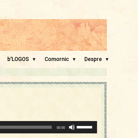
▾
▾
▾
b'LOGOS
Comornic
Despre
Folosește
00:00
tastele