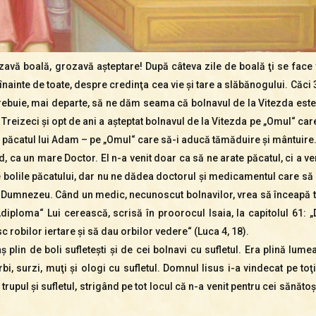
zavă boală, grozavă aşteptare! După câteva zile de boală ţi se face
ainte de toate, despre credinţa cea vie şi tare a slăbănogului. Căci 3
trebuie, mai departe, să ne dăm seama că bolnavul de la Vitezda este
. Treizeci şi opt de ani a aşteptat bolnavul de la Vitezda pe „Omul“ ca
 păcatul lui Adam – pe „Omul“ care să-i aducă tămăduire şi mântuire. L
nd, ca un mare Doctor. El n-a venit doar ca să ne arate păcatul, ci a v
e bolile păcatului, dar nu ne dădea doctorul şi medicamentul care să n
Dumnezeu. Când un medic, necunoscut bolnavilor, vrea să înceapă tra
„diploma“ Lui cerească, scrisă în proorocul Isaia, la capitolul 61:
 robilor iertare şi să dau orbilor vedere“ (Luca 4, 18).
 plin de boli sufleteşti şi de cei bolnavi cu sufletul. Era plină lu
i, surzi, muţi şi ologi cu sufletul. Domnul Iisus i-a vindecat pe toţi
trupul şi sufletul, strigând pe tot locul că n-a venit pentru cei sănătoş