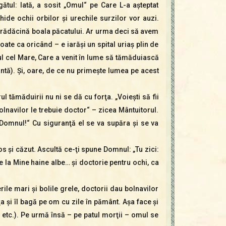
tul: Iată, a sosit „Omul“ pe Care L-a aşteptat
ide ochii orbilor şi urechile surzilor vor auzi.
in rădăcină boala păcatului. Ar urma deci să avem
ate ca oricând – e iarăşi un spital uriaş plin de
rul cel Mare, Care a venit în lume să tămăduiască
ântă). Şi, oare, de ce nu primeşte lumea pe acest
ul tămăduirii nu ni se dă cu forţa. „Voieşti să fii
Bolnavilor le trebuie doctor“ – zicea Mântuitorul.
a Domnul!“ Cu siguranţă el se va supăra şi se va
os şi căzut. Ascultă ce-ţi spune Domnul: „Tu zici:
 de la Mine haine albe… şi doctorie pentru ochi, ca
rile mari şi bolile grele, doctorii dau bolnavilor
a şi îl bagă pe om cu zile în pământ. Aşa face şi
ri etc.). Pe urmă însă – pe patul morţii – omul se