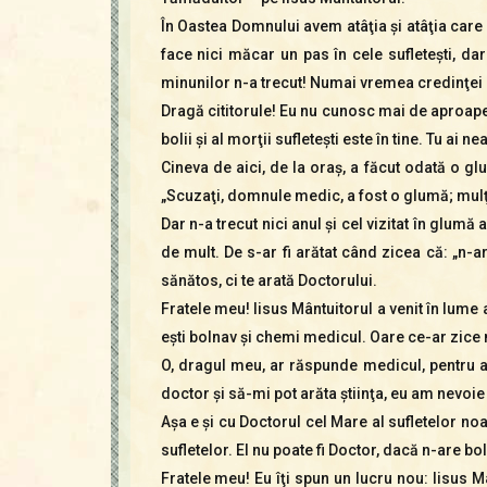
În Oastea Domnului avem atâţia şi atâţia care 
face nici măcar un pas în cele sufleteşti, da
minunilor n-a trecut! Numai vremea credinţei 
Dragă cititorule! Eu nu cunosc mai de aproape v
bolii şi al morţii sufleteşti este în tine. Tu ai 
Cineva de aici, de la oraş, a făcut odată o gl
„Scuzaţi, domnule medic, a fost o glumă; mu
Dar n-a trecut nici anul şi cel vizitat în glum
de mult. De s-ar fi arătat când zicea că: „n-a
sănătos, ci te arată Doctorului.
Fratele meu! Iisus Mântuitorul a venit în lume
eşti bolnav şi chemi medicul. Oare ce-ar zic
O, dragul meu, ar răspunde medicul, pentru as
doctor şi să-mi pot arăta ştiinţa, eu am nevoi
Aşa e şi cu Doctorul cel Mare al sufletelor 
sufletelor. El nu poate fi Doctor, dacă n-are bo
Fratele meu! Eu îţi spun un lucru nou: Iisus M