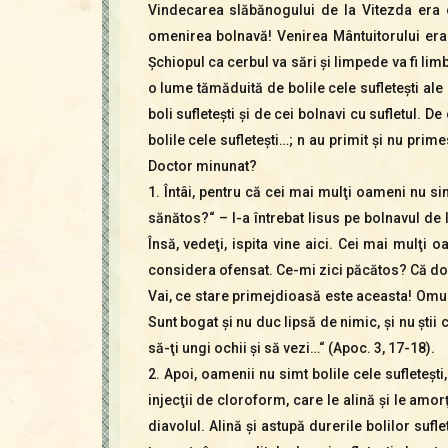
Vindecarea slăbănogului de la Vitezda era c
omenirea bolnavă! Venirea Mântuitorului era 
Şchiopul ca cerbul va sări şi limpede va fi li
o lume tămăduită de bolile cele sufleteşti ale
boli sufleteşti şi de cei bolnavi cu sufletul.
bolile cele sufleteşti…; n au primit şi nu pri
Doctor minunat?
1. Întâi, pentru că cei mai mulţi oameni nu sim
sănătos?“ – l-a întrebat Iisus pe bolnavul de l
Însă, vedeţi, ispita vine aici. Cei mai mulţi
considera ofensat. Ce-mi zici păcătos? Că d
Vai, ce stare primejdioasă este aceasta! Omule
Sunt bogat şi nu duc lipsă de nimic, şi nu ştii
să-ţi ungi ochii şi să vezi…“ (Apoc. 3, 17-18).
2. Apoi, oamenii nu simt bolile cele sufleteşti
injecţii de cloroform, care le alină şi le amo
diavolul. Alină şi astupă durerile bolilor sufl