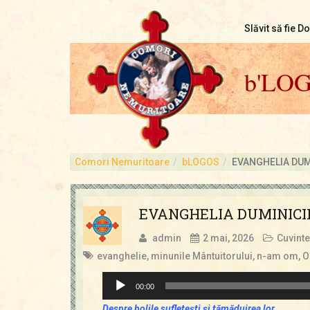
Slăvit să fie D
b'LO
Comori Nemuritoare
bLOGOS
EVANGHELIA DUMIN
EVANGHELIA DUMINICII 
admin
2 mai, 2026
Cuvinte
evanghelie
,
minunile Mântuitorului
,
n-am om
,
O
Player
00:00
audio
Despre bolile sufleteşti şi tămăduirea lor