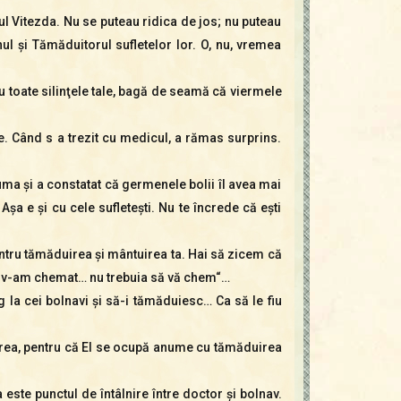
ul Vitezda. Nu se puteau ridica de jos; nu puteau
ul şi Tămăduitorul sufletelor lor. O, nu, vremea
cu toate silinţele tale, bagă de seamă că viermele
ze. Când s a trezit cu medicul, a rămas surprins.
gluma şi a constatat că germenele bolii îl avea mai
Aşa e şi cu cele sufleteşti. Nu te încrede că eşti
entru tămăduirea şi mântuirea ta. Hai să zicem că
că v-am chemat… nu trebuia să vă chem“…
 la cei bolnavi şi să-i tămăduiesc… Ca să le fiu
derea, pentru că El se ocupă anume cu tămăduirea
este punctul de întâlnire între doctor şi bolnav.