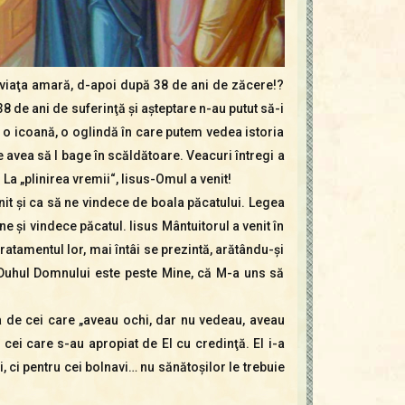
 viaţa amară, d-apoi după 38 de ani de zăcere!?
8 de ani de suferinţă şi aşteptare n-au putut să-i
 o icoană, o oglindă în care putem vedea istoria
re avea să l bage în scăldătoare. Veacuri întregi a
a „plinirea vremii“, Iisus-Omul a venit!
enit şi ca să ne vindece de boala păcatului. Legea
e şi vindece păcatul. Iisus Mântuitorul a venit în
tamentul lor, mai întâi se prezintă, arătându-şi
 „Duhul Domnului este peste Mine, că M-a uns să
mea de cei care „aveau ochi, dar nu vedeau, aveau
 cei care s-au apropiat de El cu credinţă. El i-a
i, ci pentru cei bolnavi… nu sănătoşilor le trebuie