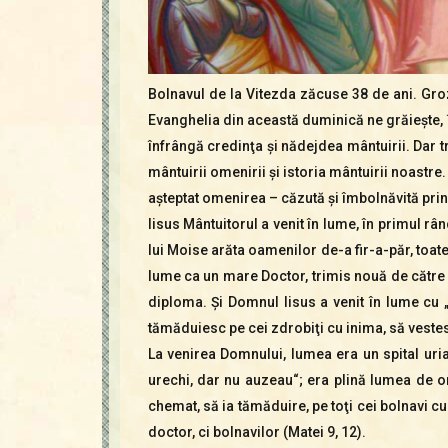
Bolnavul de la Vitezda zăcuse 38 de ani. Gro
Evanghelia din această duminică ne grăieşte, în
înfrângă credinţa şi nădejdea mântuirii. Dar 
mântuirii omenirii şi istoria mântuirii noastre
aşteptat omenirea – căzută şi îmbolnăvită prin
Iisus Mântuitorul a venit în lume, în primul râ
lui Moise arăta oamenilor de-a fir-a-păr, toat
lume ca un mare Doctor, trimis nouă de către 
diploma. Şi Domnul Iisus a venit în lume cu 
tămăduiesc pe cei zdrobiţi cu inima, să vestesc
La venirea Domnului, lumea era un spital uriaş
urechi, dar nu auzeau“; era plină lumea de orb
chemat, să ia tămăduire, pe toţi cei bolnavi cu 
doctor, ci bolnavilor (Matei 9, 12).