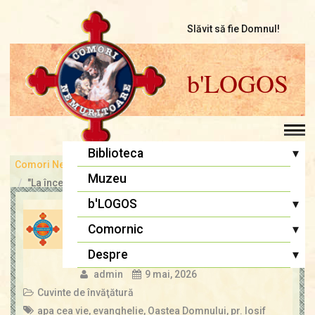
Slăvit să fie Domnul!
b'LOGOS
▾
Biblioteca
Comori Nemuritoare
bLOGOS
Pr. Iosif Trifa
Muzeu
"La început a fost Cuvântul..."
Fr. Traian Dorz
▾
b'LOGOS
EVANGHELIA DUMINICII A V-
Fr. Ioan Marini
Atelier literar
▾
Comornic
A DUPĂ PAŞTI (a
Înaintași
Samarinencii)
Editoriale
Sfânta Liturghie
▾
Despre
Lupta cea bună
Biblia Ortodoxă
admin
9 mai, 2026
Termeni și Condiții
Multimedia
Cuvinte de învăţătură
Psaltirea
Condiții de Colaborare
Pagina copiilor
apa cea vie
,
evanghelie
,
Oastea Domnului
,
pr. Iosif
Rugăciuni