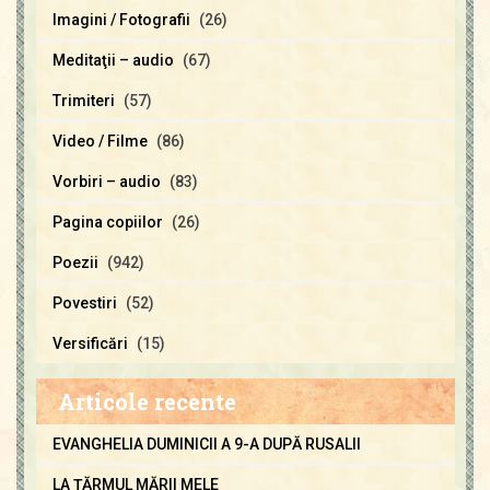
Imagini / Fotografii
(26)
Meditaţii – audio
(67)
Trimiteri
(57)
Video / Filme
(86)
Vorbiri – audio
(83)
Pagina copiilor
(26)
Poezii
(942)
Povestiri
(52)
Versificări
(15)
Articole recente
EVANGHELIA DUMINICII A 9-A DUPĂ RUSALII
LA ŢĂRMUL MĂRII MELE