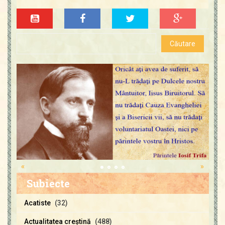
«
»
Subiecte
Acatiste
(32)
Actualitatea creştină
(488)