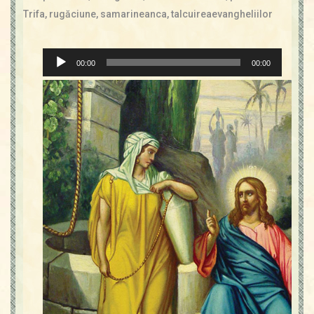
Contact
Trifa
,
rugăciune
,
samarineanca
,
talcuireaevangheliilor
Icoane
Mărgăritare
Player
Calendar
00:00
00:00
audio
Glosar
Repere