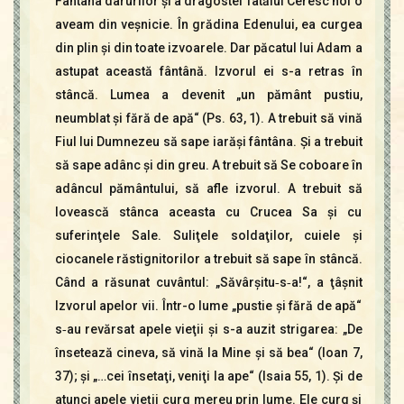
Fântâna darurilor şi a dragostei Tatălui Ceresc noi o
aveam din veşnicie. În grădina Edenului, ea curgea
din plin şi din toate izvoarele. Dar păcatul lui Adam a
astupat această fântână. Izvorul ei s-a retras în
stâncă. Lumea a devenit „un pământ pustiu,
neumblat şi fără de apă“ (Ps. 63, 1). A trebuit să vină
Fiul lui Dumnezeu să sape iarăşi fântâna. Şi a trebuit
să sape adânc şi din greu. A trebuit să Se coboare în
adâncul pământului, să afle izvorul. A trebuit să
lovească stânca aceasta cu Crucea Sa şi cu
suferinţele Sale. Suliţele soldaţilor, cuiele şi
ciocanele răstignitorilor a trebuit să sape în stâncă.
Când a răsunat cuvântul: „Săvârşi­tu‑s‑a!“, a ţâşnit
Izvorul apelor vii. Într-o lume „pustie şi fără de apă“
s‑au revărsat apele vieţii şi s-a auzit strigarea: „De
însetează cineva, să vină la Mine şi să bea“ (Ioan 7,
37); şi „…cei însetaţi, veniţi la ape“ (Isaia 55, 1). Şi de
atunci apele vieţii curg mereu prin lume. Ele curg şi