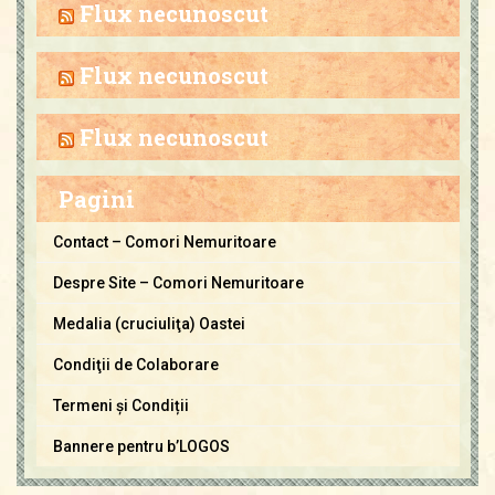
h
Flux necunoscut
i
v
Flux necunoscut
a
C
Flux necunoscut
o
m
Pagini
o
r
Contact – Comori Nemuritoare
i
Despre Site – Comori Nemuritoare
N
e
Medalia (cruciuliţa) Oastei
m
Condiţii de Colaborare
u
Termeni și Condiții
r
i
Bannere pentru b’LOGOS
t