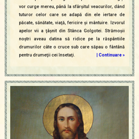
vor curge mereu, până la sfârşitul veacurilor, dând
tuturor celor care se adapă din ele iertare de
păcate, sănătate, viaţă, fericire şi mântuire. Izvorul
apelor vii a ţâşnit din Stânca Golgotei. Strămoşii
noştri aveau datina să ridice pe la răspântiile
drumurilor câte o cruce sub care săpau o fântână
pentru drumeţii cei însetaţi.
|
Continuare »