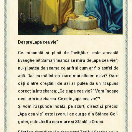
Despre „apa cea vie“
Ce minunată şi plină de învăţături este această
Evanghelie! Samarineanca se mira de „apa cea vie“;
nu-şi putea da seama ce ar fi şi cum ar fi o astfel de
apă. Dar eu mă întreb: oare mai altcum e azi? Oare
câţi dintre creştinii de azi ar putea da un răspuns
corect la întrebarea: „Ce e apa cea vie?“ Vom începe
deci prin întrebarea: Ce este „apa cea vie“?
Şi vom răspunde îndată, pe scurt, direct şi precis:
„Apa cea vie“ este izvorul ce curge din Stânca Gol­
gotei; este Jertfa cea mare şi Sfântă a Crucii.