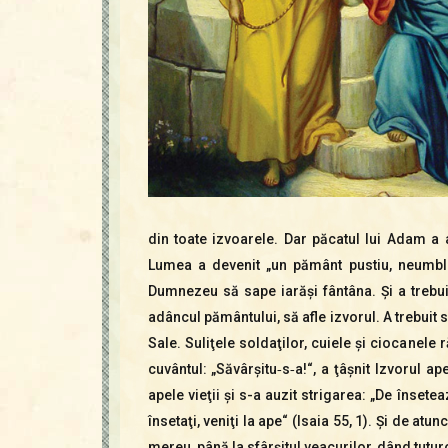
din toate izvoarele. Dar păcatul lui Adam a a
Lumea a devenit „un pământ pustiu, neumblat 
Dumnezeu să sape iarăşi fântâna. Şi a trebui
adâncul pământului, să afle izvorul. A trebuit
Sale. Suliţele soldaţilor, cuiele şi ciocanele 
cuvântul: „Săvârşi­tu‑s‑a!“, a ţâşnit Izvorul a
apele vieţii şi s-a auzit strigarea: „De însetea
însetaţi, veniţi la ape“ (Isaia 55, 1). Şi de at
mereu, până la sfârşitul veacurilor, dând tutur