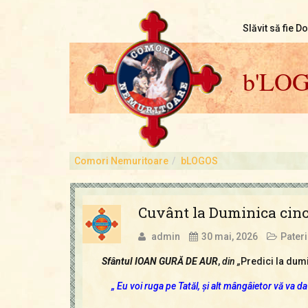
Slăvit să fie D
b'LO
Comori Nemuritoare
bLOGOS
Cuvânt la Duminica cinc
admin
30 mai, 2026
Pateri
Sfântul IOAN GURĂ DE AUR
,
din „
Predici la dumi
„ Eu voi ruga pe Tatăl, şi alt mângâietor vă va da