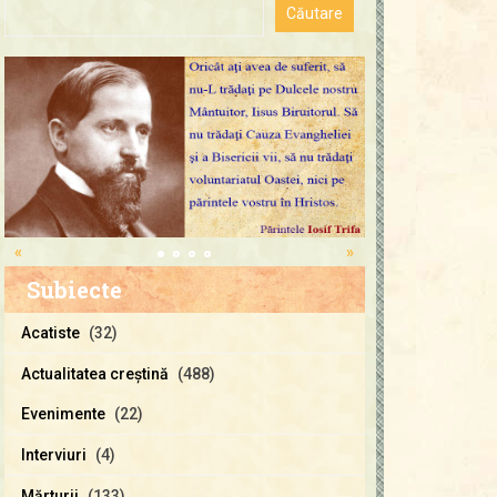
«
»
Subiecte
Acatiste
(32)
Actualitatea creştină
(488)
Evenimente
(22)
Interviuri
(4)
Mărturii
(133)