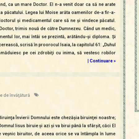
rând, ca un mare Doctor. El n-a venit doar ca să ne arate
ala păcatului. Legea lui Moise arăta oamenilor de-a fir-a-
 doctorul şi medicamentul care să ne şi vindece păcatul.
e Doctor, trimis nouă de către Dumnezeu. Când un medic,
entul lor, mai întâi se prezintă, arătându-şi diploma. Şi
erească, scrisă în proorocul Isaia, la capitolul 61: „Duhul
măduiesc pe cei zdrobiţi cu inima, să vestesc robilor
|
Continuare »
e de învăţătură
Biruinţa Învierii Domnului este chezăşia biruinţei noastre;
Domnul Iisus biruie şi azi şi va birui până la sfârşit, căci El
e veşnic biruitor, de aceea orice se va întâmpla în lume