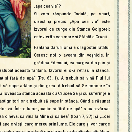
„apa cea vie“?
Şi vom răspunde îndată, pe scurt,
direct şi precis: „Apa cea vie“ este
izvorul ce curge din Stânca Gol­gotei;
este Jertfa cea mare şi Sfântă a Crucii.
Fântâna darurilor şi a dragostei Tatălui
Ceresc noi o aveam din veşnicie. În
grădina Edenului, ea curgea din plin şi
stupat această fântână. Izvorul ei s-a retras în stâncă.
şi fără de apă“ (Ps. 63, 1). A trebuit să vină Fiul lui
t să sape adânc şi din greu. A trebuit să Se coboare în
 să lovească stânca aceasta cu Crucea Sa şi cu suferinţele
răstignitorilor a trebuit să sape în stâncă. Când a răsunat
pelor vii. Într-o lume „pustie şi fără de apă“ s‑au revărsat
ză cineva, să vină la Mine şi să bea“ (Ioan 7, 37); şi „…cei
unci apele vieţii curg mereu prin lume. Ele curg şi vor curge
or celor care se adapă din ele iertare de păcate, sănătate,