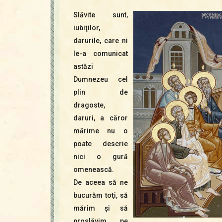
Slăvite sunt,
iubiţilor,
darurile, care ni
le-a comunicat
astăzi
Dumnezeu cel
plin de
dragoste,
daruri, a căror
mărime nu o
poate descrie
nici o gură
omenească.
De aceea să ne
bucurăm toţi, să
mărim şi să
proslăvim pe