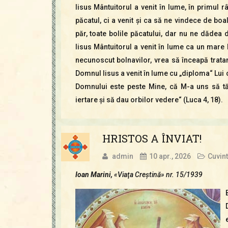
Iisus Mântuitorul a venit în lume, în primul 
păcatul, ci a venit şi ca să ne vindece de bo
păr, toate bolile păcatului, dar nu ne dădea
Iisus Mântuitorul a venit în lume ca un mar
necunoscut bolnavilor, vrea să înceapă tratam
Domnul Iisus a venit în lume cu „diploma“ Lui c
Domnului este peste Mine, că M-a uns să tă
iertare şi să dau orbilor vedere“ (Luca 4, 18).
HRISTOS A ÎNVIAT!
admin
10 apr., 2026
Cuvint
Ioan Marini,
«Viaţa Creştină» nr. 15/1939