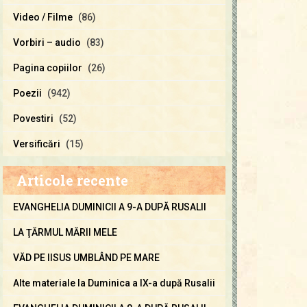
Video / Filme
(86)
Vorbiri – audio
(83)
Pagina copiilor
(26)
Poezii
(942)
Povestiri
(52)
Versificări
(15)
Articole recente
EVANGHELIA DUMINICII A 9-A DUPĂ RUSALII
LA ŢĂRMUL MĂRII MELE
VĂD PE IISUS UMBLÂND PE MARE
Alte materiale la Duminica a IX-a după Rusalii