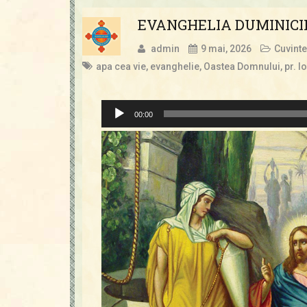
EVANGHELIA DUMINICII 
admin
9 mai, 2026
Cuvinte
apa cea vie
,
evanghelie
,
Oastea Domnului
,
pr. I
Player
00:00
audio