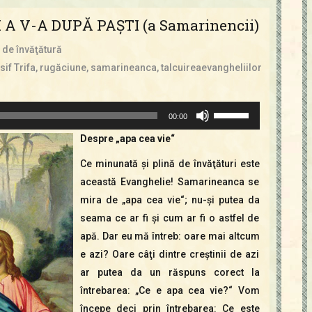
A V-A DUPĂ PAŞTI (a Samarinencii)
 de învăţătură
osif Trifa
,
rugăciune
,
samarineanca
,
talcuireaevangheliilor
Folosește
00:00
tastele
Despre „apa cea vie“
săgeată
Ce minunată şi plină de învăţături este
sus/jos
această Evanghelie! Samarineanca se
pentru
mira de „apa cea vie“; nu-şi putea da
a
seama ce ar fi şi cum ar fi o astfel de
mări
apă. Dar eu mă întreb: oare mai altcum
sau
e azi? Oare câţi dintre creştinii de azi
micșora
ar putea da un răspuns corect la
volumul.
întrebarea: „Ce e apa cea vie?“ Vom
începe deci prin întrebarea: Ce este