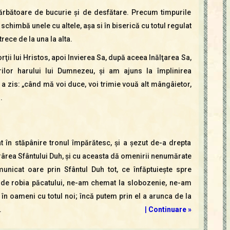
ărbătoare de bucurie şi de desfătare. Precum timpurile
schimbă unele cu altele, aşa si în biserică cu totul regulat
ece de la una la alta.
ţii lui Hristos, apoi Invierea Sa, după aceea Inălţarea Sa,
rilor harului lui Dumnezeu, şi am ajuns la împlinirea
 a zis: „când mă voi duce, voi trimie vouă alt mângâietor,
.
uat în stăpânire tronul împărătesc, şi a şezut de-a drepta
gorârea Sfântului Duh, şi cu aceasta dă omenirii nenumărate
unicat oare prin Sfântul Duh tot, ce înfăptuieşte spre
i de robia păcatului, ne-am chemat la slobozenie, ne-am
 în oameni cu totul noi; încă putem prin el a arunca de la
.
|
Continuare »