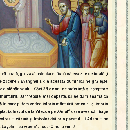
mări
sau
micșora
volumul.
avă boală, grozavă aşteptare! După câteva zile de boală ţi
e zăcere!? Evanghelia din această duminică ne grăieşte,
re a slăbănogului. Căci 38 de ani de suferinţă şi aşteptare
 mântuirii. Dar trebuie, mai departe, să ne dăm seama că
ă în care putem vedea istoria mântuirii omenirii şi istoria
teptat bolnavul de la Vitezda pe „Omul“ care avea să l bage
enirea – căzută şi îmbolnăvită prin păcatul lui Adam – pe
La „plinirea vremii“, Iisus-Omul a venit!