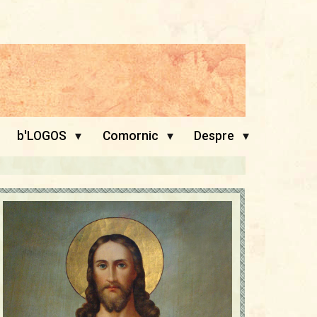
▾
▾
▾
b'LOGOS
Comornic
Despre