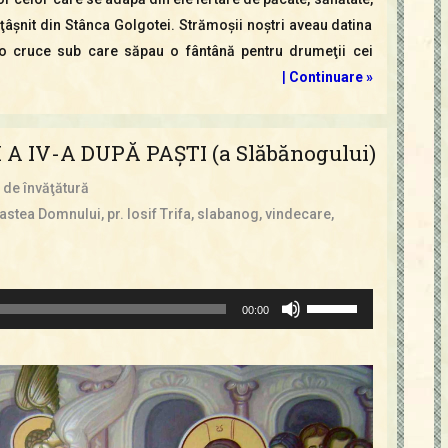
 a ţâşnit din Stânca Golgotei. Strămoşii noştri aveau datina
e o cruce sub care săpau o fântână pentru drumeţii cei
|
Continuare »
A IV-A DUPĂ PAŞTI (a Slăbănogului)
 de învăţătură
astea Domnului
,
pr. Iosif Trifa
,
slabanog
,
vindecare
,
Folosește
00:00
tastele
săgeată
sus/jos
pentru
a