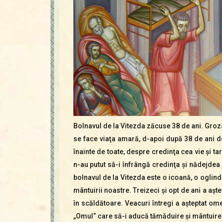
Bolnavul de la Vitezda zăcuse 38 de ani. Groz
se face viaţa amară, d-apoi după 38 de ani d
înainte de toate, despre credinţa cea vie şi ta
n-au putut să-i înfrângă credinţa şi nădejdea
bolnavul de la Vitezda este o icoană, o oglind
mântuirii noastre. Treizeci şi opt de ani a aş
în scăldătoare. Veacuri întregi a aşteptat om
„Omul“ care să-i aducă tămăduire şi mântuire. 