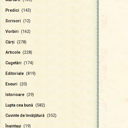
Predici
(143)
Scrisori
(12)
Vorbiri
(162)
Cărți
(278)
Articole
(228)
Cugetări
(174)
Editoriale
(819)
Eseuri
(20)
Istorioare
(29)
Lupta cea bună
(582)
Cuvinte de învăţătură
(352)
Înaintaşi
(19)