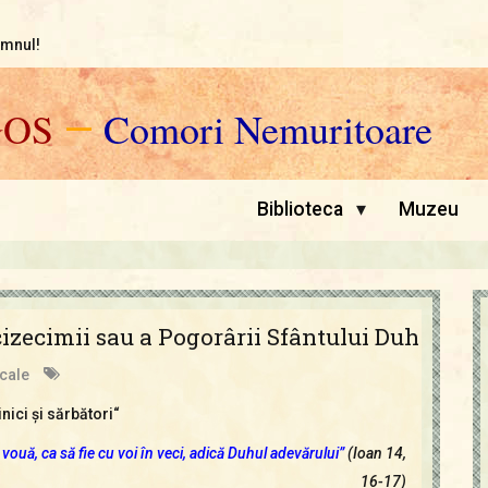
omnul!
GOS
—
Comori Nemuritoare
▾
Biblioteca
Muzeu
izecimii sau a Pogorârii Sfântului Duh
cale
nici şi sărbători“
 vouă, ca să fie cu voi în veci, adică Duhul adevărului”
(Ioan 14,
16-17)