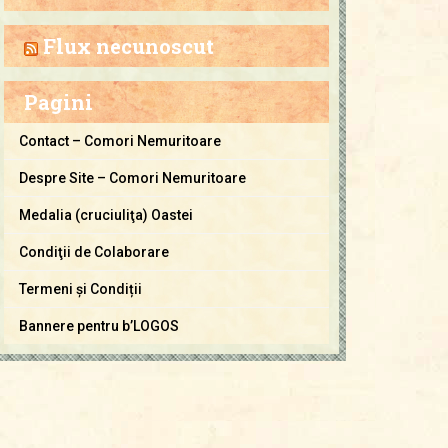
a
C
Flux necunoscut
o
m
Pagini
o
r
Contact – Comori Nemuritoare
i
Despre Site – Comori Nemuritoare
N
e
Medalia (cruciuliţa) Oastei
m
Condiţii de Colaborare
u
Termeni și Condiții
r
i
Bannere pentru b’LOGOS
t
o
a
r