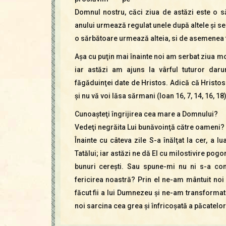
Domnul nostru, căci ziua de astăzi este o s
anului urmează regulat unele după altele şi se 
o sărbătoare urmează alteia, si de asemenea tr
Aşa cu puţin mai înainte noi am serbat ziua mor
iar astăzi am ajuns la vârful tuturor daru
făgăduinţei date de Hristos. Adică că Hristos
şi nu vă voi lăsa sărmani (Ioan 16, 7, 14, 16, 18)
Cunoaşteţi îngrijirea cea mare a Domnului?
Vedeţi negrăita Lui bunăvoinţă către oameni?
Înainte cu câteva zile S-a înălţat la cer, a l
Tatălui; iar astăzi ne dă El cu milostivire po
bunuri cereşti. Sau spune-mi nu ni s-a com
fericirea noastră? Prin el ne-am mântuit no
făcut fii a lui Dumnezeu şi ne-am transformat
noi sarcina cea grea şi înfricoşată a păcatelor