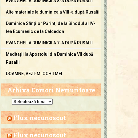
EVANGHELIA DUMINICII A 8-A DUPĂ RUSALII
Alte materiale la duminica a VIII-a după Rusalii
Duminica Sfinţilor Părinţi de la Sinodul al IV-
lea Ecumenic de la Calcedon
EVANGHELIA DUMINICII A 7-A DUPĂ RUSALII
Meditaţii la Apostolul din Duminica VII după
Rusalii
DOAMNE, VEZI-MI OCHII MEI
Arhiva Comori Nemuritoare
A
r
h
Flux necunoscut
i
v
Flux necunoscut