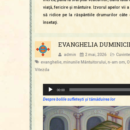
viaţă, fericire şi mântuire. Izvorul apelor vii
să ridice pe la răspântiile drumurilor cât
însetaţi.
EVANGHELIA DUMINICII 
admin
2 mai, 2026
Cuvinte
evanghelie
,
minunile Mântuitorului
,
n-am om
,
O
Vitezda
Player
00:00
audio
Despre bolile sufleteşti şi tămăduirea lor