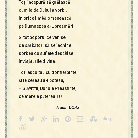
Toţi începură să grăiască,
cum le da Duhul a vorbi,
în orice limbă omenească
pe Dumnezeu a-L preamări.
Şi tot poporul ce venise
de sărbători să se închine
sorbea cu suflete deschise
învăţăturile divine.
Toţi ascultau cu dor fierbinte
şi le cereau a-i boteza,
– Slăvit fii, Duhule Preasfinte,
ce mare e puterea Ta!
Traian DORZ