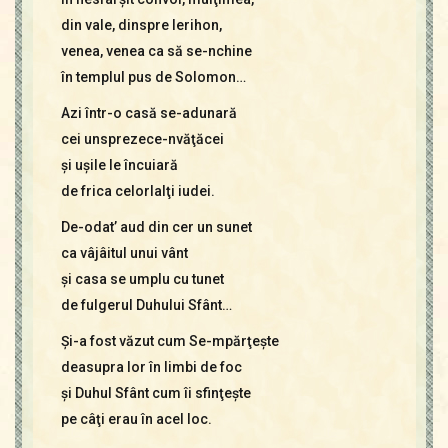
din vale, dinspre Ierihon,
venea, venea ca să se-nchine
în templul pus de Solomon…
Azi într-o casă se-adunară
cei unsprezece-nvăţăcei
şi uşile le încuiară
de frica celorlalţi iudei.
De-odat’ aud din cer un sunet
ca vâjâitul unui vânt
şi casa se umplu cu tunet
de fulgerul Duhului Sfânt…
Şi-a fost văzut cum Se-mpărţeşte
deasupra lor în limbi de foc
şi Duhul Sfânt cum îi sfinţeşte
pe câţi erau în acel loc.