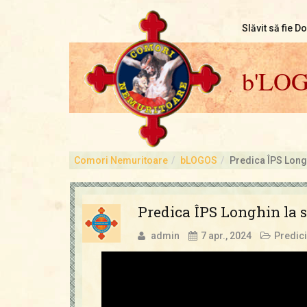
Slăvit să fie D
b'LO
Comori Nemuritoare
bLOGOS
Predica ÎPS Long
Predica ÎPS Longhin la s
admin
7 apr., 2024
Predici