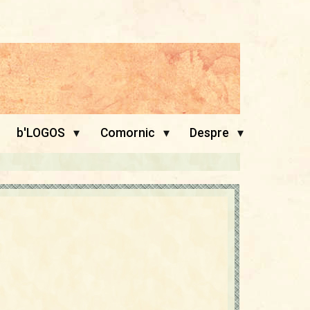
▾
▾
▾
b'LOGOS
Comornic
Despre