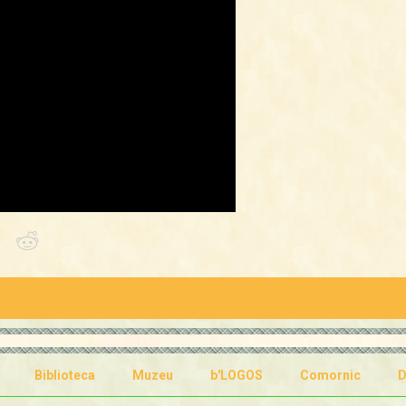
Biblioteca
Muzeu
b'LOGOS
Comornic
D