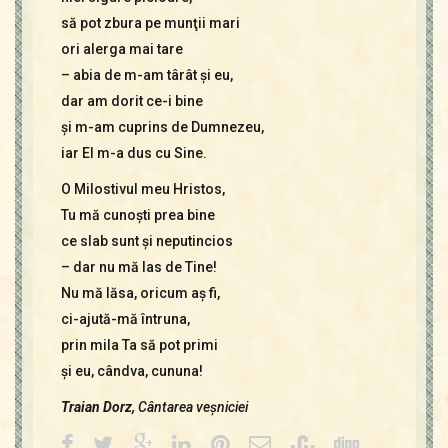
să pot zbura pe munţii mari
ori alerga mai tare
– abia de m-am târât şi eu,
dar am dorit ce-i bine
şi m-am cuprins de Dumnezeu,
iar El m-a dus cu Sine.
O Milostivul meu Hristos,
Tu mă cunoşti prea bine
ce slab sunt şi neputincios
– dar nu mă las de Tine!
Nu mă lăsa, oricum aş fi,
ci-ajută-mă întruna,
prin mila Ta să pot primi
şi eu, cândva, cununa!
Traian Dorz,
Cântarea veşniciei