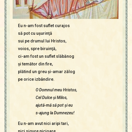
Eu n-am fost suflet curajos
să pot cu uşurinţă
sui pe drumul lui Hristos,
voios, spre biruinţă,
ci-am fost un suflet slăbănog
şi temător din fire,
plătind un greu şi-amar zălog
pe orice izbândire.
O Domnul meu Hristos,
Cel Dulce şi Milos,
ajută-mă să pot şi eu
s-ajung la Dumnezeu!
Eu n-am avut nici aripi tari,
nici sigure picioare,