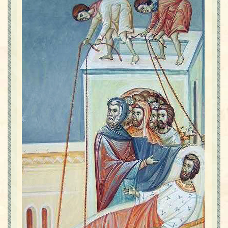
Contact
Icoane
Mărgăritare
Calendar
Glosar
Repere