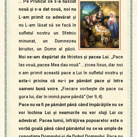
…
Pe Pruncul ce s-a născut
Contact
Icoane
nouă şi s-a dat nouă, noi nu
L-am primit cu adevărat
şi
Mărgăritare
nu L-am lăsat să se facă în
Calendar
sufletul nostru un Sfetnic
Glosar
minunat, un Dumnezeu
Repere
biruitor, un Domn al păcii.
Noi ne-am depărtat de Hristos şi pacea Lui.
„Pace
las vouă, pacea Mea dau vouă“… zicea Iisus, dar noi
n am primit această pace a Lui în sufletul nostru şi
asta-i pricina că nu-i pe pământ pace şi între
oameni bună voire
. „Fiecare vorbeşte de pace cu
gura lui, dar în inimă pune pândă” (Ier 9, 4).
Pace nu va fi pe pământ până când împărăţiile nu se
vor închina Lui şi neamurile nu vor sluji Lui cu
adevărat. Pacea lumii, înfrăţirea popoarelor este o
vorbă goală până când pământul nu se va umple de
cunoştinţa Domnului şi de Duhul Domnului
. Pace nu