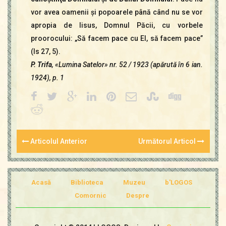
vor avea oamenii şi popoarele până când nu se vor
apropia de Iisus, Domnul Păcii, cu vorbele
proorocului: „Să facem pace cu El, să facem pace”
(Is 27, 5).
P. Trifa
, «Lumina Satelor» nr. 52 / 1923 (apărută în 6 ian.
1924), p. 1
Articolul Anterior
Următorul Articol
Acasă
Biblioteca
Muzeu
b'LOGOS
Comornic
Despre