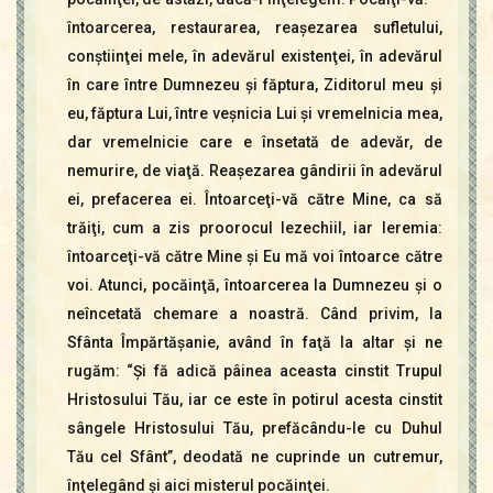
întoarcerea, restaurarea, reaşezarea sufletului,
conştiinţei mele, în adevărul existenţei, în adevărul
în care între Dumnezeu şi făptura, Ziditorul meu şi
eu, făptura Lui, între veşnicia Lui şi vremelnicia mea,
dar vremelnicie care e însetată de adevăr, de
nemurire, de viaţă. Reaşezarea gândirii în adevărul
ei, prefacerea ei. Întoarceţi-vă către Mine, ca să
trăiţi, cum a zis proorocul Iezechiil, iar Ieremia:
întoarceţi-vă către Mine şi Eu mă voi întoarce către
voi. Atunci, pocăinţă, întoarcerea la Dumnezeu şi o
neîncetată chemare a noastră. Când privim, la
Sfânta Împărtăşanie, având în faţă la altar şi ne
rugăm: “Şi fă adică pâinea aceasta cinstit Trupul
Hristosului Tău, iar ce este în potirul acesta cinstit
sângele Hristosului Tău, prefăcându-le cu Duhul
Tău cel Sfânt”, deodată ne cuprinde un cutremur,
înţelegând şi aici misterul pocăinţei.