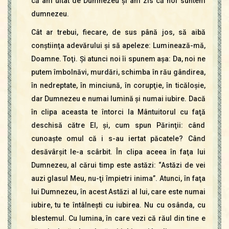
că am uitat de Dumnezeu şi am zis că noi suntem
dumnezeu.
Cât ar trebui, fiecare, de sus până jos, să aibă
conştiinţa adevărului şi să apeleze: Luminează-mă,
Doamne. Toţi. Şi atunci noi îi spunem aşa: Da, noi ne
putem îmbolnăvi, murdări, schimba în rău gândirea,
în nedreptate, în minciună, în corupţie, în ticăloşie,
dar Dumnezeu e numai lumină şi numai iubire. Dacă
în clipa aceasta te întorci la Mântuitorul cu faţă
deschisă către El, şi, cum spun Părinţii: când
cunoaşte omul că i s-au iertat păcatele? Când
desăvârşit le-a scârbit. În clipa aceea în faţa lui
Dumnezeu, al cărui timp este astăzi: “Astăzi de vei
auzi glasul Meu, nu-ţi împietri inima”. Atunci, în faţa
lui Dumnezeu, în acest Astăzi al lui, care este numai
iubire, tu te întâlneşti cu iubirea. Nu cu osânda, cu
blestemul. Cu lumina, în care vezi că răul din tine e