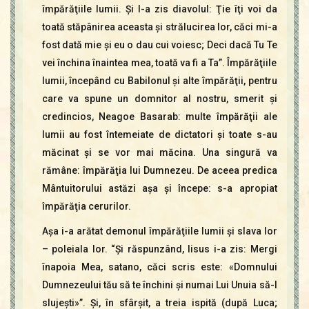
împărăţiile lumii. Şi I-a zis diavolul: Ţie îţi voi da
toată stăpânirea aceasta şi strălucirea lor, căci mi-a
fost dată mie şi eu o dau cui voiesc; Deci dacă Tu Te
vei închina înaintea mea, toată va fi a Ta”. Împărăţiile
lumii, începând cu Babilonul şi alte împărăţii, pentru
care va spune un domnitor al nostru, smerit şi
credincios, Neagoe Basarab: multe împărăţii ale
lumii au fost întemeiate de dictatori şi toate s-au
măcinat şi se vor mai măcina. Una singură va
rămâne: împărăţia lui Dumnezeu. De aceea predica
Mântuitorului astăzi aşa şi începe: s-a apropiat
împărăţia cerurilor.
Aşa i-a arătat demonul împărăţiile lumii şi slava lor
– poleiala lor. “Şi răspunzând, Iisus i-a zis: Mergi
înapoia Mea, satano, căci scris este: «Domnului
Dumnezeului tău să te închini şi numai Lui Unuia să-I
slujeşti»”. Şi, în sfârşit, a treia ispită (după Luca;