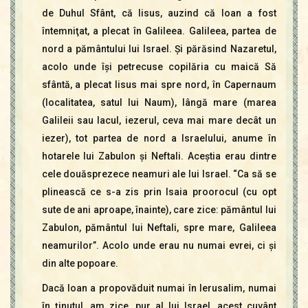
de Duhul Sfânt, că Iisus, auzind că Ioan a fost
întemniţat, a plecat în Galileea. Galileea, partea de
nord a pământului lui Israel. Şi părăsind Nazaretul,
acolo unde îşi petrecuse copilăria cu maică Să
sfântă, a plecat Iisus mai spre nord, în Capernaum
(localitatea, satul lui Naum), lângă mare (marea
Galileii sau lacul, iezerul, ceva mai mare decât un
iezer), tot partea de nord a Israelului, anume în
hotarele lui Zabulon şi Neftali. Aceştia erau dintre
cele douăsprezece neamuri ale lui Israel. “Ca să se
plinească ce s-a zis prin Isaia proorocul (cu opt
sute de ani aproape, înainte), care zice: pământul lui
Zabulon, pământul lui Neftali, spre mare, Galileea
neamurilor”. Acolo unde erau nu numai evrei, ci şi
din alte popoare.
Dacă Ioan a propovăduit numai în Ierusalim, numai
în ţinutul, am zice, pur al lui Israel, acest cuvânt