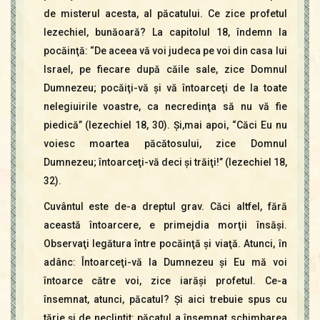
de misterul acesta, al păcatului. Ce zice profetul
Iezechiel, bunăoară? La capitolul 18, îndemn la
pocăinţă: “De aceea vă voi judeca pe voi din casa lui
Israel, pe fiecare după căile sale, zice Domnul
Dumnezeu; pocăiţi-vă şi vă întoarceţi de la toate
nelegiuirile voastre, ca necredinţa să nu vă fie
piedică” (Iezechiel 18, 30). Şi,mai apoi, “Căci Eu nu
voiesc moartea păcătosului, zice Domnul
Dumnezeu; întoarceţi-vă deci şi trăiţi!” (Iezechiel 18,
32).
Cuvântul este de-a dreptul grav. Căci altfel, fără
această întoarcere, e primejdia morţii însăşi.
Observaţi legătura între pocăinţă şi viaţă. Atunci, în
adânc: Întoarceţi-vă la Dumnezeu şi Eu mă voi
întoarce către voi, zice iarăşi profetul. Ce-a
însemnat, atunci, păcatul? Şi aici trebuie spus cu
tărie şi de neclintit: păcatul a însemnat schimbarea