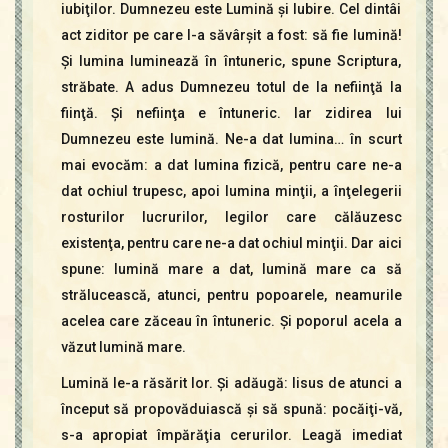
iubiţilor. Dumnezeu este Lumină şi Iubire. Cel dintâi
act ziditor pe care l-a săvârşit a fost: să fie lumină!
Şi lumina luminează în întuneric, spune Scriptura,
străbate. A adus Dumnezeu totul de la nefiinţă la
fiinţă. Şi nefiinţa e întuneric. Iar zidirea lui
Dumnezeu este lumină. Ne-a dat lumina… în scurt
mai evocăm: a dat lumina fizică, pentru care ne-a
dat ochiul trupesc, apoi lumina minţii, a înţelegerii
rosturilor lucrurilor, legilor care călăuzesc
existenţa, pentru care ne-a dat ochiul minţii. Dar aici
spune: lumină mare a dat, lumină mare ca să
strălucească, atunci, pentru popoarele, neamurile
acelea care zăceau în întuneric. Şi poporul acela a
văzut lumină mare.
Lumină le-a răsărit lor. Şi adăugă: Iisus de atunci a
început să propovăduiască şi să spună: pocăiţi-vă,
s-a apropiat împărăţia cerurilor. Leagă imediat