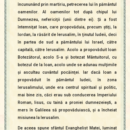
încununând prin martiriu, petrecerea lui în pământul
oamenilor. Al oamenilor tot după chipul lui
Dumnezeu, nefericiţii (unii dintre ei). Şi a fost
întemniţat Ioan, care propovăduia, precum ştiţi, la
Iordan, la răsărit de Ierusalim, în ţinutul Iudeii, deci
în partea de sud a pământului lui Israel, către
capitală, către Ierusalim. Acolo a propovăduit Ioan
Botezătorul, acolo S-a şi botezat Mântuitorul, cu
botezul de la Ioan, acolo unde se adunau mulţimile
şi ascultau cuvântul pocăinţei. Iar dacă Ioan a
propovăduit în pământul Iudeii, în zona
Ierusalimului, unde era centrul spiritual şi politic,
mai bine zis, căci erau sub conducerea Imperiului
Roman, Iisus, cu taină a proniei dumnezeieşti, a
mers în Galileea să propovăduiască, şi a încheiat
misiunea la Ierusalim.
De aceea spune sfântul Evanghelist Matei, luminat