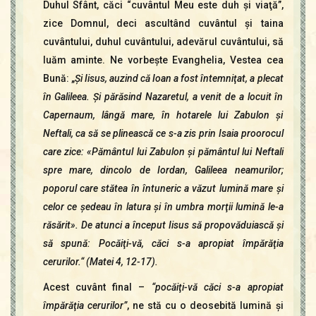
Duhul Sfânt, căci “cuvântul Meu este duh şi viaţă”,
zice Domnul, deci ascultând cuvântul şi taina
cuvântului, duhul cuvântului, adevărul cuvântului, să
luăm aminte. Ne vorbeşte Evanghelia, Vestea cea
Bună: „
Şi Iisus, auzind că Ioan a fost întemniţat, a plecat
în Galileea. Şi părăsind Nazaretul, a venit de a locuit în
Capernaum, lângă mare, în hotarele lui Zabulon şi
Neftali, ca să se plinească ce s-a zis prin Isaia proorocul
care zice: «Pământul lui Zabulon şi pământul lui Neftali
spre mare, dincolo de Iordan, Galileea neamurilor;
poporul care stătea în întuneric a văzut lumină mare şi
celor ce şedeau în latura şi în umbra morţii lumină le-a
răsărit». De atunci a început Iisus să propovăduiască şi
să spună: Pocăiţi-vă, căci s-a apropiat împărăţia
cerurilor.“ (Matei 4, 12-17).
Acest cuvânt final –
“pocăiţi-vă căci s-a apropiat
împărăţia cerurilor”
, ne stă cu o deosebită lumină şi