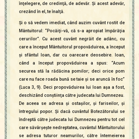
înţelegere, de credinţă, de adevăr. Şi acest adevăr,
crezând în el, te înalţă.
Şi o să vedem imediat, când auzim cuvânt rostit de
Mântuitorul: “Pocăiţi-vă, că s-a apropiat împărăţia
cerurilor”. Cu acest cuvânt negrăit de adânc, cu
care a început Mântuitorul propovăduirea, a început
şi sfântul Ioan, dar cu oarecare deosebire. Ioan,
când a început propovăduirea a spus: “Acum
securea stă la rădăcina pomilor; deci orice pom
care nu face roada bună se taie şi se aruncă în foc”
(Luca 3, 9). Deci propovăduirea lui Ioan aşa a fost,
deschizând conştiinţa către judecata lui Dumnezeu.
De aceea se adresa şi ostaşilor, şi fariseilor, şi
întregului popor. Şi dacă cuvântul Botezătorului se
îndreptă către judecata lui Dumnezeu pentru tot cel
care săvârşeşte nedreptatea, cuvântul Mântuitorului
se adresa tuturor neamurilor, către întemeierea