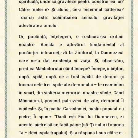
spirituală; unde să graviteze pentru construirea lui?
Către materie? Şi atunci, ce-a însemnat căderea?
Tocmai asta: schimbarea sensului gravitaţiei
adevărate a omului.
Or, pocăinţă, înţelegem, e restaurarea ordinii
noastre. Acesta e adevărul fundamental al
pocăinţei: întoarceţi-vă la Ziditorul, la Dumnezeul
care ne-a dat existenţa şi viaţa. Şi, observăm,
predica Mântuitorului când începe? Începe, iubiţilor,
după ispită, după ce a fost ispitit de demon şi
tocmai cele trei ispite ale demonului – le reamintim
în scurt, din vistieria memoriei noastre sfinte. Când
Mântuitorul, postind patruzeci de zile, demonul Îl
ispiteşte. Şi, în pustia Carantaniei, pustiu populat cu
pietre, Îi spune: “Dacă eşti Fiul lui Dumnezeu, zi
acestei pietre să se facă pâine (să-Ţi saturi foamea
Ta – deci ispita trupului). Şi a răspuns Iisus către el: