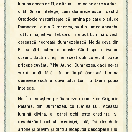
lumina aceea de El, de Iisus. Lumina pe care a adus-
o El. Şi se înţelege, cum dumnezeiasca noastră
Ortodoxie mărturiseşte, că lumina pe care o aduce
Dumnezeu e din Dumnezeu, nu din lumea aceasta.
Tot lumina, într-un fel, ca un simbol. Lumină divină,
cerească, necreată, dumnezeiască. Ne dă ceva din
El, ca să-L putem cunoaşte. Când spui cuiva un
cuvânt, dacă nu eşti în acest duh cu el, îţi poate
pricepe cuvântul? Nu. Atunci, Dumnezeu, dacă ne-ar
vorbi nouă fără să ne împărtăşească lumina
dumnezeiască a cuvântului Lui, nu L-am putea
înţelege.
Noi Îl cunoaştem pe Dumnezeu, cum zice Grigorie
Palama, din Dumnezeu, cu lumina Lui. Această
lumină divină, al cărei ochi este credinţa. Şi,
deschizând ochiul credinţei, iată, îşi deschide
aripile şi privim şi dintru începutul descoperirii lui