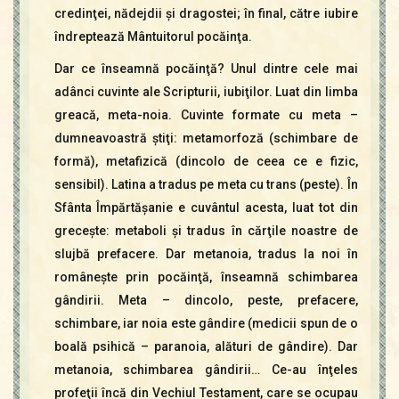
credinţei, nădejdii şi dragostei; în final, către iubire
îndreptează Mântuitorul pocăinţa.
Dar ce înseamnă pocăinţă? Unul dintre cele mai
adânci cuvinte ale Scripturii, iubiţilor. Luat din limba
greacă, meta-noia. Cuvinte formate cu meta –
dumneavoastră ştiţi: metamorfoză (schimbare de
formă), metafizică (dincolo de ceea ce e fizic,
sensibil). Latina a tradus pe meta cu trans (peste). În
Sfânta Împărtăşanie e cuvântul acesta, luat tot din
greceşte: metaboli şi tradus în cărţile noastre de
slujbă prefacere. Dar metanoia, tradus la noi în
româneşte prin pocăinţă, înseamnă schimbarea
gândirii. Meta – dincolo, peste, prefacere,
schimbare, iar noia este gândire (medicii spun de o
boală psihică – paranoia, alături de gândire). Dar
metanoia, schimbarea gândirii… Ce-au înţeles
profeţii încă din Vechiul Testament, care se ocupau