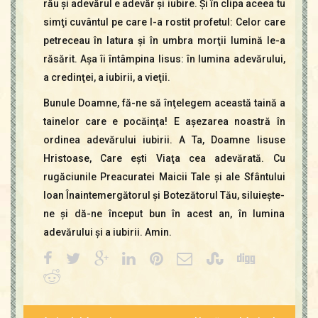
rău şi adevărul e adevăr şi iubire. Şi în clipa aceea tu
simţi cuvântul pe care l-a rostit profetul: Celor care
petreceau în latura şi în umbra morţii lumină le-a
răsărit. Aşa îi întâmpina Iisus: în lumina adevărului,
a credinţei, a iubirii, a vieţii.
Bunule Doamne, fă-ne să înţelegem această taină a
tainelor care e pocăinţa! E aşezarea noastră în
ordinea adevărului iubirii. A Ta, Doamne Iisuse
Hristoase, Care eşti Viaţa cea adevărată. Cu
rugăciunile Preacuratei Maicii Tale şi ale Sfântului
Ioan Înaintemergătorul şi Botezătorul Tău, siluieşte-
ne şi dă-ne început bun în acest an, în lumina
adevărului şi a iubirii. Amin.