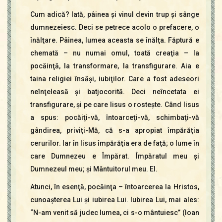
Cum adică? Iată, pâinea şi vinul devin trup şi sânge
dumnezeiesc. Deci se petrece acolo o prefacere, o
înălţare. Pâinea, lumea aceasta se înălţa. Făptură e
chemată – nu numai omul, toată creaţia – la
pocăinţă, la transformare, la transfigurare. Aia e
taina religiei însăşi, iubiţilor. Care a fost adeseori
neînţeleasă şi batjocorită. Deci neîncetata ei
transfigurare, şi pe care Iisus o rosteşte. Când Iisus
a spus: pocăiţi-vă, întoarceţi-vă, schimbaţi-vă
gândirea, priviţi-Mă, că s-a apropiat împărăţia
cerurilor. Iar în Iisus împărăţia era de faţă; o lume în
care Dumnezeu e Împărat. Împăratul meu şi
Dumnezeul meu; şi Mântuitorul meu. El.
Atunci, în esenţă, pocăinţa – întoarcerea la Hristos,
cunoaşterea Lui şi iubirea Lui. Iubirea Lui, mai ales:
“N-am venit să judec lumea, ci s-o mântuiesc” (Ioan