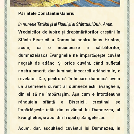
Părintele Constantin Galeriu
În numele Tatălui şi al Fiului şi al Sfântului Duh. Amin.
Vrednicilor de iubire şi dreptmăritorilor creştini în
Sfânta Biserică a Domnului nostru Iisus Hristos,
acum, ca o încununare a sărbătorilor,
dumnezeiasca Evanghelie ne împărtăşeşte cuvânt
negrăit de adânc. Şi orice cuvânt, când sufletul
nostru smerit, dar luminat, încearcă adâncimile, e
revelator. Dar, pentru că în fiecare duminică avem
un asemenea cuvânt al dumnezeieştii Evanghelii,
din el să ne împărtăşim. Aşa cum e întotdeauna
rânduiala sfântă a Bisericii, creştinul se
împărtăşeşte întâi din cuvântul lui Dumnezeu, al
Evangheliei, şi apoi din Trupul şi Sângele Lui.
Acum, dar, ascultând cuvântul lui Dumnezeu, în