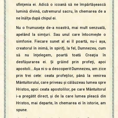
sfinţenia ei. Adică o icoană să ne împărtăşească
lumină divină, cutremurul sacru, în chemarea de a
ne înălţa după chipul ei.
Nu o frumuseţe de-a noastră, mai mult senzuală,
apelând la simţuri. Sau unul care întocmeşte o
simfonie. Fiecare sunet al ei îl poartă, nu-i aşa,
creatorul în inimă, în spirit), la fel, Dumnezeu, cum
să nu înţelegem, poartă toată Creaţia în
desfăşurarea ei. Şi grăind prin profeţi, apoi
apostoli… Aşa ni s-a descoperit Dumnezeu, am zice
prin trei cete: ceata profeţilor, până la venirea
Mântuitorului, care priveau şi călăuzeau lumea spre
Hristos, apoi ceata apostolilor, pe care Mântuitorul
i-a pregătit direct, şi de la care lumea pleacă din
Hristos, mai departe, în chemarea ei în istorie, am
spune.