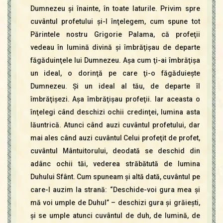
Dumnezeu şi înainte, în toate laturile. Privim spre
cuvântul profetului şi-l înţelegem, cum spune tot
Părintele nostru Grigorie Palama, că profeţii
vedeau în lumină divină şi îmbrăţişau de departe
făgăduinţele lui Dumnezeu. Aşa cum ţi-ai îmbrăţişa
un ideal, o dorinţă pe care ţi-o făgăduieşte
Dumnezeu. Şi un ideal al tău, de departe îl
îmbrăţişezi. Aşa îmbrăţişau profeţii. Iar aceasta o
înţelegi când deschizi ochii credinţei, lumina asta
lăuntrică. Atunci când auzi cuvântul profetului, dar
mai ales când auzi cuvântul Celui profeţit de profet,
cuvântul Mântuitorului, deodată se deschid din
adânc ochii tăi, vederea străbătută de lumina
Duhului Sfânt. Cum spuneam şi altă dată, cuvântul pe
care-l auzim la strană: “Deschide-voi gura mea şi
mă voi umple de Duhul” – deschizi gura şi grăieşti,
şi se umple atunci cuvântul de duh, de lumină, de