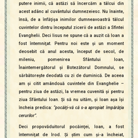
putere inimii, că astăzi să încercăm a tâlcui din
acest adânc al cuvântului dumnezeiesc. Nu înainte,
însă, de a înfăţişa inimilor dumneavoastră tâlcul
cuvintelor dintru începutul zicerii de astăzi a Sfintei
Evanghelii. Deci Iisus ne spune că a auzit că Ioan a
fost întemniţat.
Pentru noi este şi un moment
deosebit că anul acesta, început de secol, de
mileniu, pomenirea Sfântului Ioan,
Înaintemergătorul şi Botezătorul Domnului, se
sărbătoreşte deodată cu zi de duminică. De aceea
am şi citit amândouă cuvintele din Evanghelie –
pentru ziua de astăzi, la vremea cuvenită şi pentru
ziua Sfântului Ioan. Şi să nu uităm, şi Ioan aşa îşi
încheia predica:
“pocăiţi-vă că s-a apropiat împărăţia
cerurilor”.
Deci propovăduitorul pocăinţei, Ioan, a fost
întemniţat de Irod. Şi ştim cum şi-a încheiat,