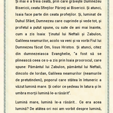
Şi mai e a treia ceată, prin care grăieşte Dumnezeu
Bisericii, ceata Sfinţilor Părinţi ai Bisericii. Şi atunci,
Isaia face parte din ceata profeţilor. Şi, luminat de
Duhul Sfânt, Dumnezeu care cuprinde şi vede tot, şi
profetul a putut spune, cu sute de ani mai înainte,
cum a zis Isaia: Ţinutul lui Neftali şi Zabulon,
Galileea neamurilor, acolo va veni şi va vorbi Fiul lui
Dumnezeu făcut Om, Iisus Hristos. Şi atunci, citez
din dumnezeiasca Evanghelie, “a fost să se
plinească ceea ce s-a zis prin Isaia proorocul, care
spune: Pământul lui Zabulon, pământul lui Neftali,
dincolo de Iordan, Galileea neamurilor (neamurile
de pretutindeni), poporul care stătea în întuneric a
văzut lumină mare. Şi celor ce şedeau în latura şi în
umbra morţii lumină le-a răsărit”.
Lumină mare, lumină le-a răsărit… Ce era acea
lumină? De atâtea ori noi am vorbit despre lumină,