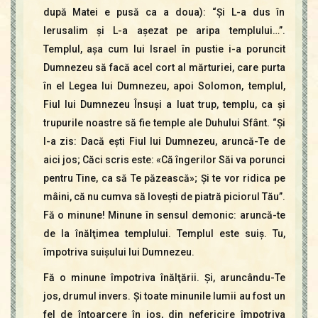
după Matei e pusă ca a doua): “Şi L-a dus în
Ierusalim şi L-a aşezat pe aripa templului…”.
Templul, aşa cum lui Israel în pustie i-a poruncit
Dumnezeu să facă acel cort al mărturiei, care purta
în el Legea lui Dumnezeu, apoi Solomon, templul,
Fiul lui Dumnezeu Însuşi a luat trup, templu, ca şi
trupurile noastre să fie temple ale Duhului Sfânt. “Şi
I-a zis: Dacă eşti Fiul lui Dumnezeu, aruncă-Te de
aici jos; Căci scris este: «Că îngerilor Săi va porunci
pentru Tine, ca să Te păzească»; Şi te vor ridica pe
mâini, că nu cumva să loveşti de piatră piciorul Tău”.
Fă o minune! Minune în sensul demonic: aruncă-te
de la înălţimea templului. Templul este suiş. Tu,
împotriva suişului lui Dumnezeu.
Fă o minune împotriva înălţării. Şi, aruncându-Te
jos, drumul invers. Şi toate minunile lumii au fost un
fel de întoarcere în jos, din nefericire împotriva