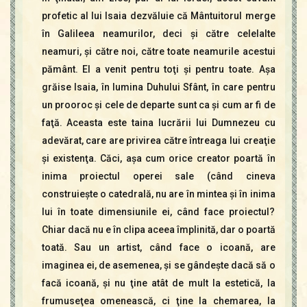
profetic al lui Isaia dezvăluie că Mântuitorul merge
în Galileea neamurilor, deci şi către celelalte
neamuri, şi către noi, către toate neamurile acestui
pământ. El a venit pentru toţi şi pentru toate. Aşa
grăise Isaia, în lumina Duhului Sfânt, în care pentru
un prooroc şi cele de departe sunt ca şi cum ar fi de
faţă. Aceasta este taina lucrării lui Dumnezeu cu
adevărat, care are privirea către întreaga lui creaţie
şi existenţa. Căci, aşa cum orice creator poartă în
inima proiectul operei sale (când cineva
construieşte o catedrală, nu are în mintea şi în inima
lui în toate dimensiunile ei, când face proiectul?
Chiar dacă nu e în clipa aceea împlinită, dar o poartă
toată. Sau un artist, când face o icoană, are
imaginea ei, de asemenea, şi se gândeşte dacă să o
facă icoană, şi nu ţine atât de mult la estetică, la
frumuseţea omenească, ci ţine la chemarea, la