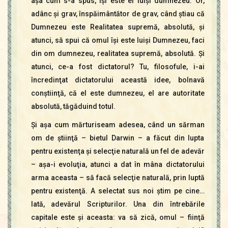
aşa cum s-a spus, îşi este el luişi dumnezeu. Or,
adânc şi grav, înspăimântător de grav, când ştiau că
Dumnezeu este Realitatea supremă, absolută, şi
atunci, să spui că omul îşi este luişi Dumnezeu, faci
din om dumnezeu, realitatea supremă, absolută. Şi
atunci, ce-a fost dictatorul? Tu, filosofule, i-ai
încredinţat dictatorului această idee, bolnavă
conştiinţă, că el este dumnezeu, el are autoritate
absolută, tăgăduind totul.
Şi aşa cum mărturiseam adesea, când un sărman
om de ştiinţă – bietul Darwin – a făcut din lupta
pentru existenţa şi selecţie naturală un fel de adevăr
– aşa-i evoluţia, atunci a dat în mâna dictatorului
arma aceasta – să facă selecţie naturală, prin luptă
pentru existenţă. A selectat sus noi ştim pe cine…
Iată, adevărul Scripturilor. Una din întrebările
capitale este şi aceasta: va să zică, omul – fiinţă