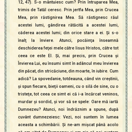
12, 47). S-o mântuiesc cum? Prin întruparea Mea,
trimis de Tatăl ceresc. Prin jertfa Mea, prin Crucea
Mea, prin răstignirea Mea. Să răstignesc răul
acestei lumi, gândirea rătăcită a acestei lumi,
căderea acestei lumi; din orice stare a ei. Şi s-o
înalţ la înviere. Atunci, pocăinţa înseamnă
deschiderea feţei mele către Iisus Hristos, către tot
ceea ce este El. Şi, mai precis, prin Crucea şi
Învierea Lui, eu însumi simt în adâncul meu învierea
din păcat, din stricăciune, din moarte, în iubire. Cum
adică? La spovedanie, totdeauna, când vin creştinii,
şi spun fiecare, bieţii oameni, cu o silă de sine, cu o
tristeţe, tot ceea ce simt ei că i-a încărcat veninos,
murdar şi sordid, şi vor să se spele: Oare mă iartă
Dumnezeu? Atunci, noi îndrăznim a spune, după
cuvânt dumnezeiesc: Vezi, noi suntem în lumea
aceasta a schimbării. Şi ne-am mişcat până acolo