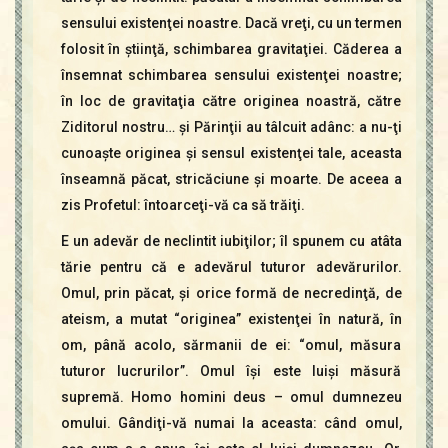
sensului existenţei noastre. Dacă vreţi, cu un termen
folosit în ştiinţă, schimbarea gravitaţiei. Căderea a
însemnat schimbarea sensului existenţei noastre;
în loc de gravitaţia către originea noastră, către
Ziditorul nostru… şi Părinţii au tâlcuit adânc: a nu-ţi
cunoaşte originea şi sensul existenţei tale, aceasta
înseamnă păcat, stricăciune şi moarte. De aceea a
zis Profetul: întoarceţi-vă ca să trăiţi.
E un adevăr de neclintit iubiţilor; îl spunem cu atâta
tărie pentru că e adevărul tuturor adevărurilor.
Omul, prin păcat, şi orice formă de necredinţă, de
ateism, a mutat “originea” existenţei în natură, în
om, până acolo, sărmanii de ei: “omul, măsura
tuturor lucrurilor”. Omul îşi este luişi măsură
supremă. Homo homini deus – omul dumnezeu
omului. Gândiţi-vă numai la aceasta: când omul,