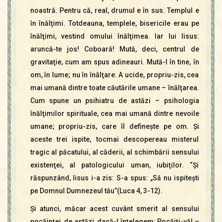
noastră. Pentru că, real, drumul e în sus. Templul e
în înălţimi. Totdeauna, templele, bisericile erau pe
înălţimi, vestind omului înălţimea. Iar lui Iisus:
aruncă-te jos! Coboară! Mută, deci, centrul de
gravitaţie, cum am spus adineauri. Mută-l în tine, în
om, în lume; nu în înălţare. A ucide, propriu-zis, cea
mai umană dintre toate căutările umane – înălţarea.
Cum spune un psihiatru de astăzi – psihologia
înălţimilor spirituale, cea mai umană dintre nevoile
umane; propriu-zis, care îl defineşte pe om. Şi
aceste trei ispite, tocmai descopereau misterul
tragic al păcatului, al căderii, al schimbării sensului
existenţei, al patologicului uman, iubiţilor. “Şi
răspunzând, Iisus i-a zis: S-a spus: „Să nu ispiteşti
pe Domnul Dumnezeul tău”(Luca 4, 3-12).
Şi atunci, măcar acest cuvânt smerit al sensului
pocăinţei, de astăzi, dacă-l înţelegem: Pocăiţi-vă! –