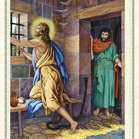
Contact
Icoane
Mărgăritare
Calendar
Glosar
Repere