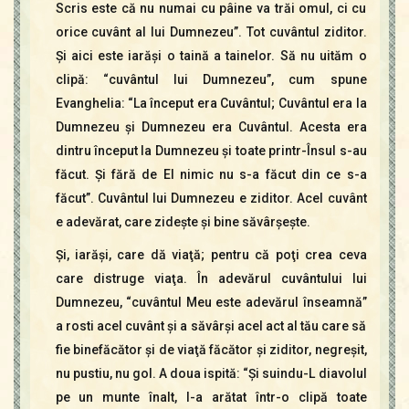
Scris este că nu numai cu pâine va trăi omul, ci cu
orice cuvânt al lui Dumnezeu”. Tot cuvântul ziditor.
Şi aici este iarăşi o taină a tainelor. Să nu uităm o
clipă: “cuvântul lui Dumnezeu”, cum spune
Evanghelia: “La început era Cuvântul; Cuvântul era la
Dumnezeu şi Dumnezeu era Cuvântul. Acesta era
dintru început la Dumnezeu şi toate printr-Însul s-au
făcut. Şi fără de El nimic nu s-a făcut din ce s-a
făcut”. Cuvântul lui Dumnezeu e ziditor. Acel cuvânt
e adevărat, care zideşte şi bine săvârşeşte.
Şi, iarăşi, care dă viaţă; pentru că poţi crea ceva
care distruge viaţa. În adevărul cuvântului lui
Dumnezeu, “cuvântul Meu este adevărul înseamnă”
a rosti acel cuvânt şi a săvârşi acel act al tău care să
fie binefăcător şi de viaţă făcător şi ziditor, negreşit,
nu pustiu, nu gol. A doua ispită: “Şi suindu-L diavolul
pe un munte înalt, I-a arătat într-o clipă toate