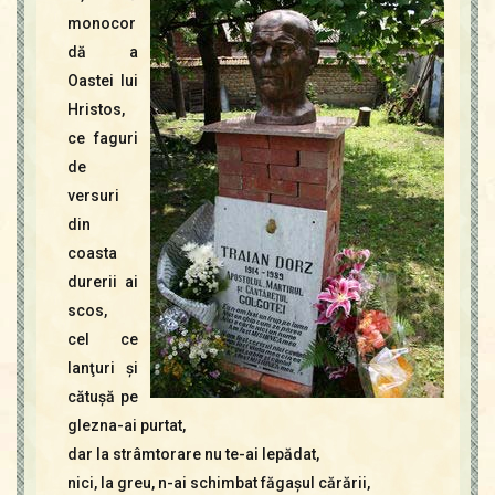
Contact
monocor
Icoane
dă a
Mărgăritare
Oastei lui
Calendar
Hristos,
Glosar
ce faguri
Repere
de
versuri
din
coasta
durerii ai
scos,
cel ce
lanţuri şi
cătuşă pe
glezna-ai purtat,
dar la strâmtorare nu te-ai lepădat,
nici, la greu, n-ai schimbat făgaşul cărării,