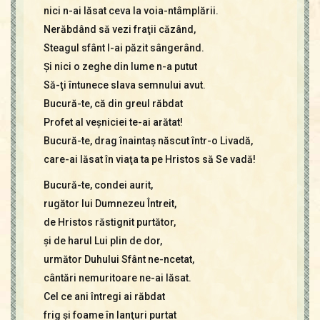
nici n-ai lăsat ceva la voia-ntâmplării.
Nerăbdând să vezi fraţii căzând,
Steagul sfânt l-ai păzit sângerând.
Şi nici o zeghe din lume n-a putut
Să-ţi întunece slava semnului avut.
Bucură-te, că din greul răbdat
Profet al veşniciei te-ai arătat!
Bucură-te, drag înaintaş născut într-o Livadă,
care-ai lăsat în viaţa ta pe Hristos să Se vadă!
Bucură-te, condei aurit,
rugător lui Dumnezeu Întreit,
de Hristos răstignit purtător,
şi de harul Lui plin de dor,
următor Duhului Sfânt ne-ncetat,
cântări nemuritoare ne-ai lăsat.
Cel ce ani întregi ai răbdat
frig şi foame în lanţuri purtat