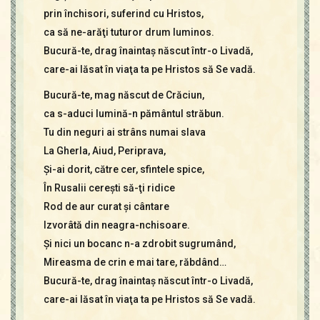
prin închisori, suferind cu Hristos,
ca să ne-arăţi tuturor drum luminos.
Bucură-te, drag înaintaş născut într-o Livadă,
care-ai lăsat în viaţa ta pe Hristos să Se vadă.
Bucură-te, mag născut de Crăciun,
ca s-aduci lumină-n pământul străbun.
Tu din neguri ai strâns numai slava
La Gherla, Aiud, Periprava,
Şi-ai dorit, către cer, sfintele spice,
În Rusalii cereşti să-ţi ridice
Rod de aur curat şi cântare
Izvorâtă din neagra-nchisoare.
Şi nici un bocanc n-a zdrobit sugrumând,
Mireasma de crin e mai tare, răbdând…
Bucură-te, drag înaintaş născut într-o Livadă,
care-ai lăsat în viaţa ta pe Hristos să Se vadă.