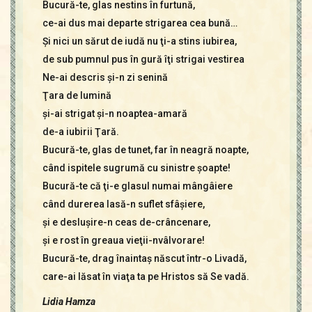
Bucură-te, glas nestins în furtună,
ce-ai dus mai departe strigarea cea bună…
Şi nici un sărut de iudă nu ţi-a stins iubirea,
de sub pumnul pus în gură îţi strigai vestirea
Ne-ai descris şi-n zi senină
Ţara de lumină
şi-ai strigat şi-n noaptea-amară
de-a iubirii Ţară.
Bucură-te, glas de tunet, far în neagră noapte,
când ispitele sugrumă cu sinistre şoapte!
Bucură-te că ţi-e glasul numai mângâiere
când durerea lasă-n suflet sfâşiere,
şi e desluşire-n ceas de-crâncenare,
şi e rost în greaua vieţii-nvâlvorare!
Bucură-te, drag înaintaş născut într-o Livadă,
care-ai lăsat în viaţa ta pe Hristos să Se vadă.
Lidia Hamza