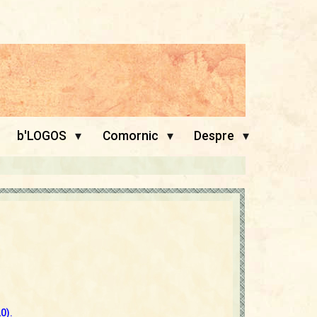
▾
▾
▾
b'LOGOS
Comornic
Despre
0).