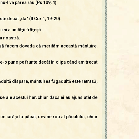
 nu-I va părea rău (Ps 109, 4).
ste decât „da“ (II Cor 1, 19-20).
şi a unităţii frăţeşti.
ia noastră.
ic să facem dovada că merităm această mântuire.
e-o pune pe frunte decât în clipa când am trecut
găduită dispare, mântuirea făgăduită este retrasă,
e ale acestui har, chiar dacă ei au ajuns atât de
 iarăşi la păcat, devine rob al păcatului, chiar