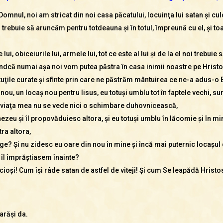
omnul, noi am stricat din noi casa păcatului, locuinţa lui satan şi cul
trebuie să aruncăm pentru totdeauna şi în totul, împreună cu el, şi toa
e lui, obiceiurile lui, armele lui, tot ce este al lui şi de la el noi trebui
Fiindcă numai aşa noi vom putea păstra în casa inimii noastre pe Hrist
rtuţile curate şi sfinte prin care ne păstrăm mântuirea ce ne-a adus-o E
u, un locaş nou pentru Iisus, eu totuşi umblu tot în faptele vechi, su
în viaţa mea nu se vede nici o schimbare duhovnicească,
zeu şi îl propovăduiesc altora, şi eu totuşi umblu în lăcomie şi în minc
tra altora,
ge? Şi nu zidesc eu oare din nou în mine şi încă mai puternic locaşul 
îl împrăştiasem înainte?
cioşi! Cum îşi râde satan de astfel de viteji! Şi cum Se leapădă Hristos 
arăşi da.