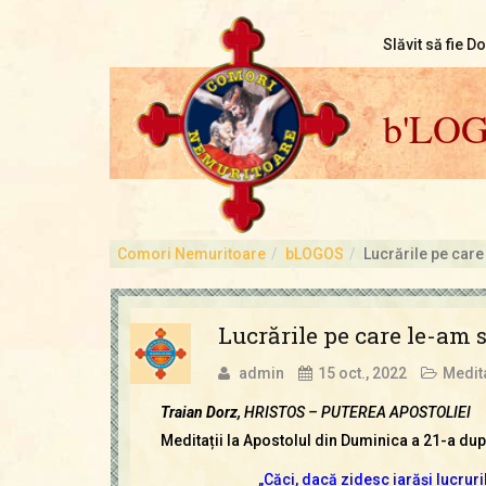
Slăvit să fie D
b'LO
Comori Nemuritoare
bLOGOS
Lucrările pe care
Lucrările pe care le-am s
admin
15 oct., 2022
Medita
Traian Dorz,
HRISTOS – PUTEREA APOSTOLIEI
Meditații la Apostolul din Duminica a 21-a dup
„Căci, dacă zidesc iarăşi lucruri