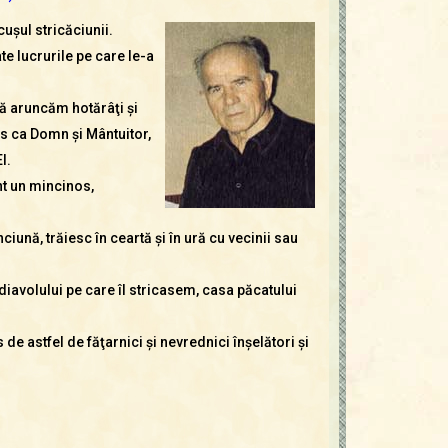
cuşul stricăciunii.
te lucrurile pe care le-a
e să aruncăm hotărâţi şi
os ca Domn şi Mântuitor,
l.
nt un mincinos,
iună, trăiesc în ceartă şi în ură cu vecinii sau
diavolului pe care îl stricasem, casa păcatului
de astfel de făţarnici şi nevrednici înşelători şi