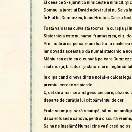
El ceea ce S-a jurat că nimiceşte a nimicit. Şi c
Domnul a jurat lui David adevărul şi nu Se va în
În Fiul lui Dumnezeu, Iisus Hristos, Care a fost 
Toată valoarea cuiva stă tocmai în curăţia şi în 
Statornicia este nu numai frumuseţea, ci şi dov
Prin hotărârea pe care am luat-o la naşterea
Iar dovada aceasta o dă numai statornicia no
Mântuirea este ca o cunună pe care Dumnezeu o
râul morţii, biruitori şi statornici în legământ
În clipa când cineva dintre noi şi-a călcat leg
premiul ceresc se pierde.
O, cât de amar se amăgesc cei care, căzând din
departe de curăţia lui cât pământul de cer…
Frate scump şi soră scumpă, să nu ne amăgim! 
dacă el fusese cândva, pentru o scurtă vreme, u
Să nu ne înşelăm! Numai cine va fi credincios (