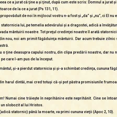
eea ce a jurat că ţine a şi ţinut, după cum este scris: Domnul a jurat şi
toarce de la ce a jurat (Ps 131, 11).
propovăduit de noi în mijlocul vostru n-a fost şi „da“ şi „nu“, ci El nu e
statornicia lui, pe temelia adevărului şi a dragostei, adică a învăţăturii 
ada mântuirii noastre. Tot preţul credinţei noastre îl arată statornic
 din nou, noi am primit făgăduinţa mântuirii. Dar acum trebuie ziln
astră.
 ţine deasupra capului nostru, din clipa predării noastre, dar nu n
ul pe care l-am pus de la început.
ământul, şi-a pierdut statornicia şi şi-a schimbat credinţa, cununa fă
 harul dintâi, mai cred totuşi că-şi pot păstra promisiunile frumoas
Numai cine trăieşte în neprihănire este neprihănit. Cine se întoarce
n slobozit al lui Hristos.
adică statornic) până la moarte, va primi cununa vieţii (Apoc 2, 10).