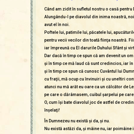
Când am zidit în sufletul nostru o casă pentru D
Alungându-l pe diavolul din inima noastră, noi 
avut el în noi.
Poftele lui, patimile lui, păcatele lui, apucăturil
pentru vecii vecilor din toată fiinţa noastră. 
iar împreună cu El darurile Duhului Sfânt şi vi
Dar dacă în timp ce spun că am devenit un om no
şi în timp ce mă laud că sunt credincios, iar 
şi în timp ce spun că cunosc Cuvântul lui Dumne
cu fraţii, mă ocup cu învinuiri şi cu uneltiri con
atunci nu mă arăt eu oare ca un călcător de Le
pe care o dărâmasem, cuibul şarpelui pe care 
O, cum îşi bate diavolul joc de astfel de credin
înşelaţi!
În Dumnezeu nu există şi da, şi nu.
Nu există astăzi da, şi mâine nu, iar poimâine i