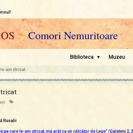
omnul!
GOS
—
Comori Nemuritoare
▾
Biblioteca
Muzeu
 le-am stricat
tricat
ţii
ă Rusalii
le pe care le-am stricat, mă arăt ca un călcător de Lege“ (Galateni 2, 2