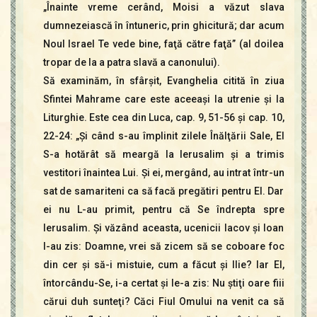
„Înainte vreme cerând, Moisi a văzut slava
dumnezeiască în întuneric, prin ghicitură; dar acum
Noul Israel Te vede bine, faţă către faţă” (al doilea
tropar de la a patra slavă a canonului).
Să examinăm, în sfârşit, Evanghelia citită în ziua
Sfintei Mahrame care este aceeaşi la utrenie şi la
Liturghie. Este cea din Luca, cap. 9, 51-56 şi cap. 10,
22-24: „Şi când s-au împlinit zilele Înălţării Sale, El
S-a hotărât să meargă la Ierusalim şi a trimis
vestitori înaintea Lui. Şi ei, mergând, au intrat într-un
sat de samariteni ca să facă pregătiri pentru El. Dar
ei nu L-au primit, pentru că Se îndrepta spre
Ierusalim. Şi văzând aceasta, ucenicii Iacov şi Ioan
I-au zis: Doamne, vrei să zicem să se coboare foc
din cer şi să-i mistuie, cum a făcut şi Ilie? Iar El,
întorcându-Se, i-a certat şi le-a zis: Nu ştiţi oare fiii
cărui duh sunteţi? Căci Fiul Omului na venit ca să