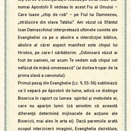
numai Apostolii Îl vedeau în acest Fiu al Omului –
Care luase „chip de rob” – pe Fiul lui Dumnezeu,
„strălucire din slava Tatălui”. Am văzut că Sfântul
Ioan Damaschinul interpretează ultimele cuvinte ale
Evangheliei ca pe o abolire a interdicţiei biblice,
abolire al cărei aspect manifest este chipul lui
Hristos, pe care-l sărbătorim. „Odinioară văzut ai
fost de oameni, iar acum Te vedem sub chipul cel
nefăcut de mână omenească” (al doilea tropar de la
prima slavă a canonului).
Primul pasaj din Evanghelie (Lc. 9, 55-56) subliniază
ce îi separă pe Apostoli de lume, adică ce distinge
Biserica în raport cu lumea: spiritul şi metodele ei,
care nu aparţin lumii (să amintim că această
diferenţă determină mijloacele de acţiune ale
Bisericii, mai ales în arta ei). Dacă paremiile arată
scopul interzicerii imaginii, Evanghelia dezvăluie,