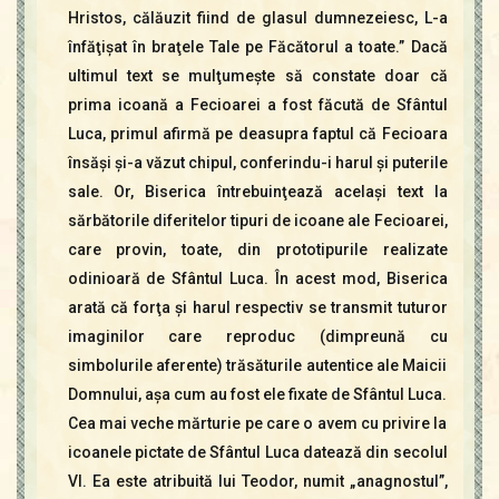
Hristos, călăuzit fiind de glasul dumnezeiesc, L-a
înfăţişat în braţele Tale pe Făcătorul a toate.” Dacă
ultimul text se mulţumeşte să constate doar că
prima icoană a Fecioarei a fost făcută de Sfântul
Luca, primul afirmă pe deasupra faptul că Fecioara
însăşi şi-a văzut chipul, conferindu-i harul şi puterile
sale. Or, Biserica întrebuinţează acelaşi text la
sărbătorile diferitelor tipuri de icoane ale Fecioarei,
care provin, toate, din prototipurile realizate
odinioară de Sfântul Luca. În acest mod, Biserica
arată că forţa şi harul respectiv se transmit tuturor
imaginilor care reproduc (dimpreună cu
simbolurile aferente) trăsăturile autentice ale Maicii
Domnului, aşa cum au fost ele fixate de Sfântul Luca.
Cea mai veche mărturie pe care o avem cu privire la
icoanele pictate de Sfântul Luca datează din secolul
VI. Ea este atribuită lui Teodor, numit „anagnostul”,