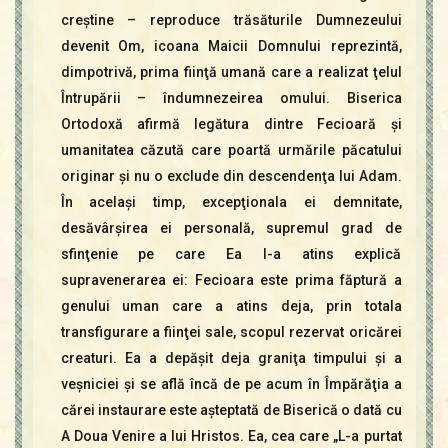
creştine – reproduce trăsăturile Dumnezeului
devenit Om, icoana Maicii Domnului reprezintă,
dimpotrivă, prima fiinţă umană care a realizat ţelul
Întrupării – îndumnezeirea omului. Biserica
Ortodoxă afirmă legătura dintre Fecioară şi
umanitatea căzută care poartă urmările păcatului
originar şi nu o exclude din descendenţa lui Adam.
În acelaşi timp, excepţionala ei demnitate,
desăvârşirea ei personală, supremul grad de
sfinţenie pe care Ea l-a atins explică
supravenerarea ei: Fecioara este prima făptură a
genului uman care a atins deja, prin totala
transfigurare a fiinţei sale, scopul rezervat oricărei
creaturi. Ea a depăşit deja graniţa timpului şi a
veşniciei şi se află încă de pe acum în Împărăţia a
cărei instaurare este aşteptată de Biserică o dată cu
A Doua Venire a lui Hristos. Ea, cea care „L-a purtat