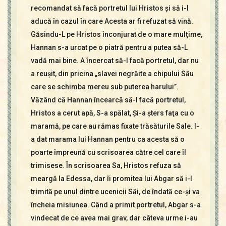
recomandat să facă portretul lui Hristos şi să i-l
aducă în cazul în care Acesta ar fi refuzat să vină.
Găsindu-L pe Hristos înconjurat de o mare mulţime,
Hannan s-a urcat pe o piatră pentru a putea să-L
vadă mai bine. A încercat să-I facă portretul, dar nu
a reuşit, din pricina „slavei negrăite a chipului Său
care se schimba mereu sub puterea harului”.
Văzând că Hannan încearcă să-I facă portretul,
Hristos a cerut apă, S-a spălat, Şi-a şters faţa cu o
maramă, pe care au rămas fixate trăsăturile Sale. I-
a dat marama lui Hannan pentru ca acesta să o
poarte împreună cu scrisoarea către cel care îl
trimisese. În scrisoarea Sa, Hristos refuza să
meargă la Edessa, dar îi promitea lui Abgar să i-l
trimită pe unul dintre ucenicii Săi, de îndată ce-şi va
încheia misiunea. Când a primit portretul, Abgar s-a
vindecat de ce avea mai grav, dar câteva urme i-au