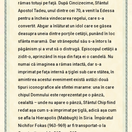
rămas totuşi pe faţă. După Cincizecime, Sfântul
Apostol Tadeu, unul dintre cei 70, a venit la Edessa
pentru a încheia vindecarea regelui, care s-a
convertit. Abgar a înlăturat un idol care se găsea
deasupra uneia dintre porţile cetăţii, punând în loc
sfânta maramă. Dar strănepotul său s-a întors la
păgânism şi a vrut să o distrugă. Episcopul cetăţii a
zidit-o, aprinzând în nişa din faţa ei o candelă. Nu
numai că imaginea a rămas intactă, dar s-a
imprimat pe faţa internă a ţiglei sub care stătea, în
amintirea acestui eveniment există astăzi două
tipuri iconografice ale sfintei marame: una în care
chipul Domnului este reprezentat pe o pânză,
cealaltă – unde nu apare o pânză, Sfântul Chip fiind
redat aşa cum s-a imprimat pe ţiglă, adică aşa cum
se afla la Hierapolis (Mabbugh) în Siria. Împăratul
Nichifor Fokas (963-969) ar fi transportat-o la