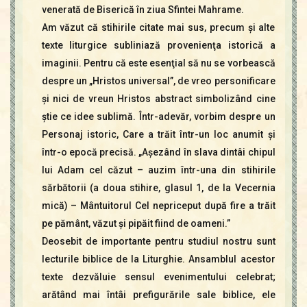
venerată de Biserică în ziua Sfintei Mahrame.
Am văzut că stihirile citate mai sus, precum şi alte
texte liturgice subliniază provenienţa istorică a
imaginii. Pentru că este esenţial să nu se vorbească
despre un „Hristos universal”, de vreo personificare
şi nici de vreun Hristos abstract simbolizând cine
ştie ce idee sublimă. Într-adevăr, vorbim despre un
Personaj istoric, Care a trăit într-un loc anumit şi
într-o epocă precisă. „Aşezând în slava dintâi chipul
lui Adam cel căzut – auzim într-una din stihirile
sărbătorii (a doua stihire, glasul 1, de la Vecernia
mică) – Mântuitorul Cel nepriceput după fire a trăit
pe pământ, văzut şi pipăit fiind de oameni.”
Deosebit de importante pentru studiul nostru sunt
lecturile biblice de la Liturghie. Ansamblul acestor
texte dezvăluie sensul evenimentului celebrat;
arătând mai întâi prefigurările sale biblice, ele