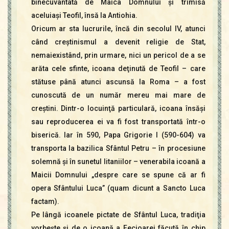
binecuvântată de Maica Domnului şi trimisă
aceluiaşi Teofil, însă la Antiohia.
Oricum ar sta lucrurile, încă din secolul IV, atunci
când creştinismul a devenit religie de Stat,
nemaiexistând, prin urmare, nici un pericol de a se
arăta cele sfinte, icoana deţinută de Teofil – care
stătuse până atunci ascunsă la Roma – a fost
cunoscută de un număr mereu mai mare de
creştini. Dintr-o locuinţă particulară, icoana însăşi
sau reproducerea ei va fi fost transportată într-o
biserică. Iar în 590, Papa Grigorie I (590-604) va
transporta la bazilica Sfântul Petru – în procesiune
solemnă şi în sunetul litaniilor – venerabila icoană a
Maicii Domnului „despre care se spune că ar fi
opera Sfântului Luca” (quam dicunt a Sancto Luca
factam).
Pe lângă icoanele pictate de Sfântul Luca, tradiţia
vorbeşte şi de o icoană a Fecioarei făcută în chip