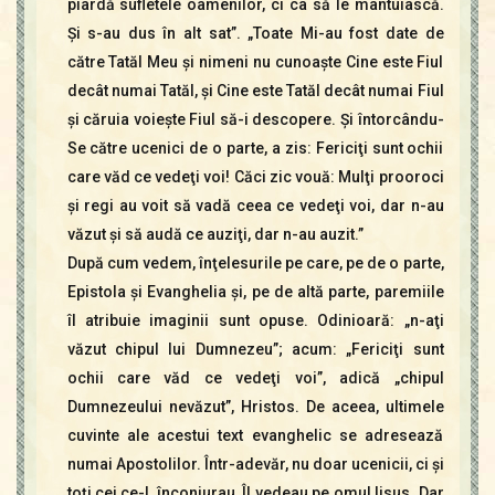
piardă sufletele oamenilor, ci ca să le mântuiască.
Şi s-au dus în alt sat”. „Toate Mi-au fost date de
către Tatăl Meu şi nimeni nu cunoaşte Cine este Fiul
decât numai Tatăl, şi Cine este Tatăl decât numai Fiul
şi căruia voieşte Fiul să-i descopere. Şi întorcându-
Se către ucenici de o parte, a zis: Fericiţi sunt ochii
care văd ce vedeţi voi! Căci zic vouă: Mulţi prooroci
şi regi au voit să vadă ceea ce vedeţi voi, dar n-au
văzut şi să audă ce auziţi, dar n-au auzit.”
După cum vedem, înţelesurile pe care, pe de o parte,
Epistola şi Evanghelia şi, pe de altă parte, paremiile
îl atribuie imaginii sunt opuse. Odinioară: „n-aţi
văzut chipul lui Dumnezeu”; acum: „Fericiţi sunt
ochii care văd ce vedeţi voi”, adică „chipul
Dumnezeului nevăzut”, Hristos. De aceea, ultimele
cuvinte ale acestui text evanghelic se adresează
numai Apostolilor. Într-adevăr, nu doar ucenicii, ci şi
toţi cei ce-L înconjurau, Îl vedeau pe omul Iisus. Dar