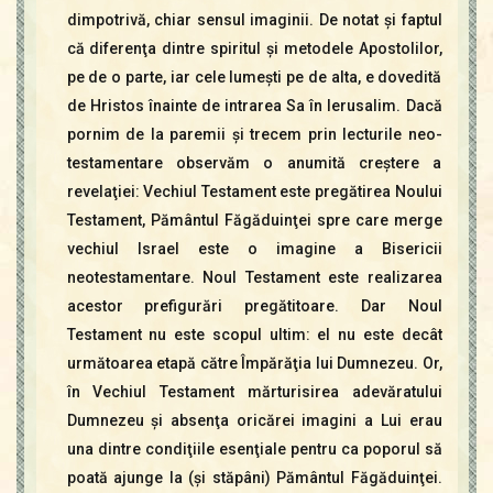
dimpotrivă, chiar sensul imaginii. De notat şi faptul
că diferenţa dintre spiritul şi metodele Apostolilor,
pe de o parte, iar cele lumeşti pe de alta, e dovedită
de Hristos înainte de intrarea Sa în Ierusalim. Dacă
pornim de la paremii şi trecem prin lecturile neo-
testamentare observăm o anumită creştere a
revelaţiei: Vechiul Testament este pregătirea Noului
Testament, Pământul Făgăduinţei spre care merge
vechiul Israel este o imagine a Bisericii
neotestamentare. Noul Testament este realizarea
acestor prefigurări pregătitoare. Dar Noul
Testament nu este scopul ultim: el nu este decât
următoarea etapă către Împărăţia lui Dumnezeu. Or,
în Vechiul Testament mărturisirea adevăratului
Dumnezeu şi absenţa oricărei imagini a Lui erau
una dintre condiţiile esenţiale pentru ca poporul să
poată ajunge la (şi stăpâni) Pământul Făgăduinţei.