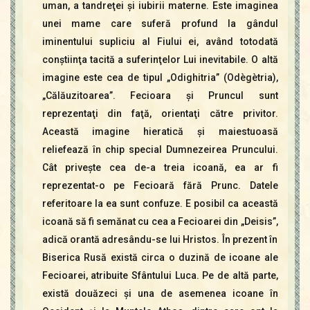
uman, a tandreţei şi iubirii materne. Este imaginea
unei mame care suferă profund la gândul
iminentului supliciu al Fiului ei, având totodată
conştiinţa tacită a suferinţelor Lui inevitabile. O altă
imagine este cea de tipul „Odighitria” (Odègètria),
„Călăuzitoarea”. Fecioara şi Pruncul sunt
reprezentaţi din faţă, orientaţi către privitor.
Această imagine hieratică şi maiestuoasă
reliefează în chip special Dumnezeirea Pruncului.
Cât priveşte cea de-a treia icoană, ea ar fi
reprezentat-o pe Fecioară fără Prunc. Datele
referitoare la ea sunt confuze. E posibil ca această
icoană să fi semănat cu cea a Fecioarei din „Deisis”,
adică orantă adresându-se lui Hristos. În prezent în
Biserica Rusă există circa o duzină de icoane ale
Fecioarei, atribuite Sfântului Luca. Pe de altă parte,
există douăzeci şi una de asemenea icoane în