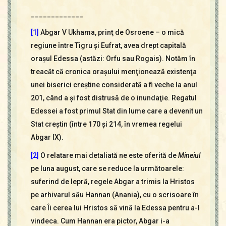
_____________
[1]
Abgar V Ukhama, prinţ de Osroene – o mică
regiune între Tigru şi Eufrat, avea drept capitală
oraşul Edessa (astăzi: Orfu sau Rogais). Notăm în
treacăt că cronica oraşului menţionează existenţa
unei biserici creştine considerată a fi veche la anul
201, când a şi fost distrusă de o inundaţie. Regatul
Edessei a fost primul Stat din lume care a devenit un
Stat creştin (între 170 şi 214, în vremea regelui
Abgar IX).
[2]
O relatare mai detaliată ne este oferită de
Mineiul
pe luna august, care se reduce la următoarele:
suferind de lepră, regele Abgar a trimis la Hristos
pe arhivarul său Hannan (Anania), cu o scrisoare în
care Îi cerea lui Hristos să vină la Edessa pentru a-l
vindeca. Cum Hannan era pictor, Abgar i-a