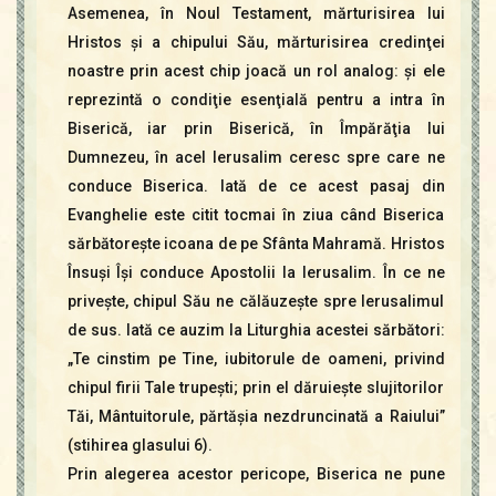
Asemenea, în Noul Testament, mărturisirea lui
Hristos şi a chipului Său, mărturisirea credinţei
noastre prin acest chip joacă un rol analog: şi ele
reprezintă o condiţie esenţială pentru a intra în
Biserică, iar prin Biserică, în Împărăţia lui
Dumnezeu, în acel Ierusalim ceresc spre care ne
conduce Biserica. Iată de ce acest pasaj din
Evanghelie este citit tocmai în ziua când Biserica
sărbătoreşte icoana de pe Sfânta Mahramă. Hristos
Însuşi Îşi conduce Apostolii la Ierusalim. În ce ne
priveşte, chipul Său ne călăuzeşte spre Ierusalimul
de sus. Iată ce auzim la Liturghia acestei sărbători:
„Te cinstim pe Tine, iubitorule de oameni, privind
chipul firii Tale trupeşti; prin el dăruieşte slujitorilor
Tăi, Mântuitorule, părtăşia nezdruncinată a Raiului”
(stihirea glasului 6).
Prin alegerea acestor pericope, Biserica ne pune