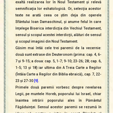
exaltă realizarea lor în Noul Testament şi relevă
semnificaţia lor eshatologică. Or, selecţia acestor
texte ne arată ceea ce ştim deja din operele
Sfântului Ioan Damaschinul, şi anume felul în care
înţelege Biserica interdicţia din Vechiul Testament,
sensul şi scopul acestei interdicţii, alături de sensul
şi scopul imaginii din Noul Testament.
Găsim mai întâi cele trei paremii de la vecernie:
două sunt extrase din Deuteronom (prima: cap. 4, 6-
7 şi 9-15; a doua: cap. 5, 1-7; 9-10; 23-26; 28; cap. 6,
1-5; 13 şi 18) iar ultima din A Treia Carte a Regilor
(Întâia Carte a Regilor din Biblia ebraică), cap. 7, 22-
23 şi 27-30
[9]
.
Primele două paremii vorbesc despre revelarea
Legii, pe muntele Horeb, poporului lui Israel, chiar
înaintea intrării poporului ales în Pământul
Făgăduinţei. Sensul acestor paremii se rezumă în