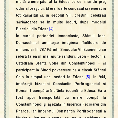
multă vreme păstrat la Edesa ca cel mai de preţ
odor al oraşului. El era foarte cunoscut şi venerat în
tot Răsăritul şi, în secolul VIII, creştinii celebrau
sărbătoarea sa în multe locuri, după modelul
Bisericii din Edesa
[4]
.
În cursul perioadei iconoclaste, Sfântul Ioan
Damaschinul aminteşte imaginea făcătoare de
minuni, iar în 787 Părinţii Sinodului VII Ecumenic se
referă la ea în mai multe rânduri. Leon – lector la
Catedrala Sfânta Sofia din Constantinopol – şi
participant la Sinod povesteşte că a cinstit Sfântul
Chip în timpul unei şederi la Edesa
[5]
. În 944,
împăraţii bizantini Constantin Porfirogenetul şi
Roman I cumpărară sfânta icoană la Edesa. Ea a
fost apoi transportată cu mare pompă la
Constantinopol şi aşezată în biserica Fecioarei din
Pharos, iar împăratul Constantin Porfirogenetul a