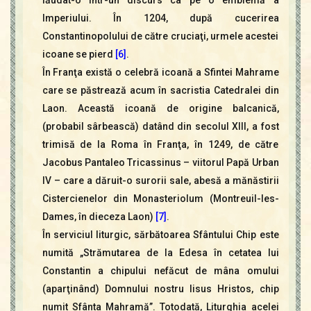
lăudat-o într-un discurs ca pe o emblemă a
Imperiului. În 1204, după cucerirea
Constantinopolului de către cruciaţi, urmele acestei
icoane se pierd
[6]
.
În Franţa există o celebră icoană a Sfintei Mahrame
care se păstrează acum în sacristia Catedralei din
Laon. Această icoană de origine balcanică,
(probabil sârbească) datând din secolul XIII, a fost
trimisă de la Roma în Franţa, în 1249, de către
Jacobus Pantaleo Tricassinus – viitorul Papă Urban
IV – care a dăruit-o surorii sale, abesă a mănăstirii
Cistercienelor din Monasteriolum (Montreuil-les-
Dames, în dieceza Laon)
[7]
.
În serviciul liturgic, sărbătoarea Sfântului Chip este
numită „Strămutarea de la Edesa în cetatea lui
Constantin a chipului nefăcut de mâna omului
(aparţinând) Domnului nostru Iisus Hristos, chip
numit Sfânta Mahramă”. Totodată, Liturghia acelei