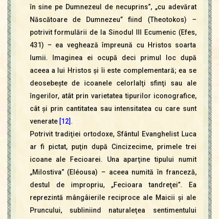
în sine pe Dumnezeul de necuprins”, „cu adevărat
Născătoare de Dumnezeu” fiind (Theotokos) –
potrivit formulării de la Sinodul III Ecumenic (Efes,
431) – ea veghează împreună cu Hristos soarta
lumii. Imaginea ei ocupă deci primul loc după
aceea a lui Hristos şi îi este complementară; ea se
deosebeşte de icoanele celorlalţi sfinţi sau ale
îngerilor, atât prin varietatea tipurilor iconografice,
cât şi prin cantitatea sau intensitatea cu care sunt
venerate
[12]
.
Potrivit tradiţiei ortodoxe, Sfântul Evanghelist Luca
ar fi pictat, puţin după Cincizecime, primele trei
icoane ale Fecioarei. Una aparţine tipului numit
„Milostiva” (Eléousa) – aceea numită în franceză,
destul de impropriu, „Fecioara tandreţei”. Ea
reprezintă mângâierile reciproce ale Maicii şi ale
Pruncului, subliniind naturaleţea sentimentului