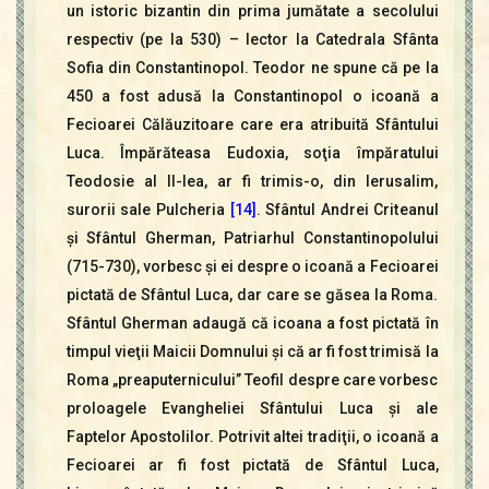
un istoric bizantin din prima jumătate a secolului
respectiv (pe la 530) – lector la Catedrala Sfânta
Sofia din Constantinopol. Teodor ne spune că pe la
450 a fost adusă la Constantinopol o icoană a
Fecioarei Călăuzitoare care era atribuită Sfântului
Luca. Împărăteasa Eudoxia, soţia împăratului
Teodosie al II-lea, ar fi trimis-o, din Ierusalim,
surorii sale Pulcheria
[14]
. Sfântul Andrei Criteanul
şi Sfântul Gherman, Patriarhul Constantinopolului
(715-730), vorbesc şi ei despre o icoană a Fecioarei
pictată de Sfântul Luca, dar care se găsea la Roma.
Sfântul Gherman adaugă că icoana a fost pictată în
timpul vieţii Maicii Domnului şi că ar fi fost trimisă la
Roma „preaputernicului” Teofil despre care vorbesc
proloagele Evangheliei Sfântului Luca şi ale
Faptelor Apostolilor. Potrivit altei tradiţii, o icoană a
Fecioarei ar fi fost pictată de Sfântul Luca,