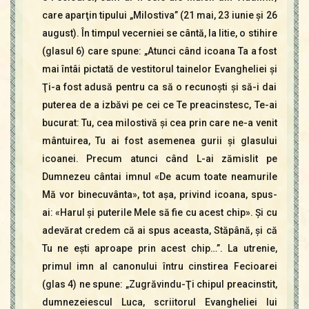
care aparţin tipului „Milostiva” (21 mai, 23 iunie şi 26
august). În timpul vecerniei se cântă, la litie, o stihire
(glasul 6) care spune: „Atunci când icoana Ta a fost
mai întâi pictată de vestitorul tainelor Evangheliei şi
Ţi-a fost adusă pentru ca să o recunoşti şi să-i dai
puterea de a izbăvi pe cei ce Te preacinstesc, Te-ai
bucurat: Tu, cea milostivă şi cea prin care ne-a venit
mântuirea, Tu ai fost asemenea gurii şi glasului
icoanei. Precum atunci când L-ai zămislit pe
Dumnezeu cântai imnul «De acum toate neamurile
Mă vor binecuvânta», tot aşa, privind icoana, spus-
ai: «Harul şi puterile Mele să fie cu acest chip». Şi cu
adevărat credem că ai spus aceasta, Stăpână, şi că
Tu ne eşti aproape prin acest chip…”. La utrenie,
primul imn al canonului întru cinstirea Fecioarei
(glas 4) ne spune: „Zugrăvindu-Ţi chipul preacinstit,
dumnezeiescul Luca, scriitorul Evangheliei lui