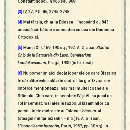
Constantinopol, în 965 sau 968.
[3]
IV, 27, P.G. 86, 2745-2748.
[4]
Mai târziu, chiar la Edessa – începând cu 843 –
această sărbătoare coincidea cu cea din Duminica
Ortodoxiei.
[5]
Mansi XIII, 169, 190 sq., 192. A. Grabar,
Sfântul
Chip de la Catedrala din Laon, Seminarium
kondakovianum,
Praga, 1930 (în lb. rusă).
[6]
Nu pomenim aici decât icoanele pe care Biserica
le sărbătoreşte astăzi în cadru liturgic. Izvoarele
istorice menţionează însă mai multe icoane ale
Sfântului Chip care, în secolele IV şi VII au jucat un
rol însemnat, mai ales în războiul bizantinilor cu
perşii. Unele dintre ele au înlocuit
labarum
-ul
(steagul militar bizantin – n.tr.)(v. A. Grabar,
L’iconoclasme byzantin,
Paris, 1957, pp. 30 sq). În