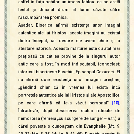
astfel în faţa ochilor un imens tablou: ea ne arată
lentul şi dificilul drum al lumii căzute către
răscumpărarea promisă.
Aşadar, Biserica afirmă existenţa unor imagini
autentice ale lui Hristos; aceste imagini au existat
dintru început, iar despre ele avem chiar şi o
atestare istorică. Această mărturie este cu atât mai
preţioasă cu cât ea provine de la singurul autor
antic care a fost, în mod indiscutabil, iconoclast:
istoricul bisericesc Eusebiu, Episcopul Cezareei. El
nu afirmă doar existenţa unor imagini creştine,
„gândind chiar că în vremea lui există încă
portretele autentice ale lui Hristos şi ale Apostolilor,
pe care afirmă că le-a văzut personal”
[10]
,
Întradevăr, după descrierea statuii ridicate de
hemoroisa (femeia „cu scurgere de sânge” – n.tr.) a
cărei poveste o cunoaştem din Evanghelie (Mt. 9,