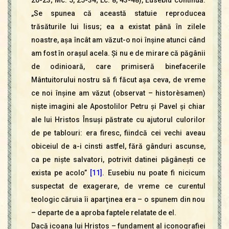
20-23; Mc. 5, 25-34; Lc. 8, 43-48), Eusebiu continuă:
„Se spunea că această statuie reproducea
trăsăturile lui Iisus; ea a existat până în zilele
noastre, aşa încât am văzut-o noi înşine atunci când
am fost în oraşul acela. Şi nu e de mirare că păgânii
de odinioară, care primiseră binefacerile
Mântuitorului nostru să fi făcut aşa ceva, de vreme
ce noi înşine am văzut (observat – historèsamen)
nişte imagini ale Apostolilor Petru şi Pavel şi chiar
ale lui Hristos Însuşi păstrate cu ajutorul culorilor
de pe tablouri: era firesc, fiindcă cei vechi aveau
obiceiul de a-i cinsti astfel, fără gânduri ascunse,
ca pe nişte salvatori, potrivit datinei păgâneşti ce
exista pe acolo”
[11]
. Eusebiu nu poate fi nicicum
suspectat de exagerare, de vreme ce curentul
teologic căruia îi aparţinea era – o spunem din nou
– departe de a aproba faptele relatate de el.
Dacă icoana lui Hristos – fundament al iconografiei