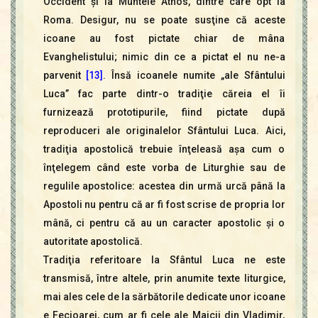
Occident şi la Muntele Athos, dintre care opt la
Roma. Desigur, nu se poate susţine că aceste
icoane au fost pictate chiar de mâna
Evanghelistului; nimic din ce a pictat el nu ne-a
parvenit
[13]
. Însă icoanele numite „ale Sfântului
Luca” fac parte dintr-o tradiţie căreia el îi
furnizează prototipurile, fiind pictate după
reproduceri ale originalelor Sfântului Luca. Aici,
tradiţia apostolică trebuie înţeleasă aşa cum o
înţelegem când este vorba de Liturghie sau de
regulile apostolice: acestea din urmă urcă până la
Apostoli nu pentru că ar fi fost scrise de propria lor
mână, ci pentru că au un caracter apostolic şi o
autoritate apostolică.
Tradiţia referitoare la Sfântul Luca ne este
transmisă, între altele, prin anumite texte liturgice,
mai ales cele de la sărbătorile dedicate unor icoane
e Fecioarei, cum ar fi cele ale Maicii din Vladimir,