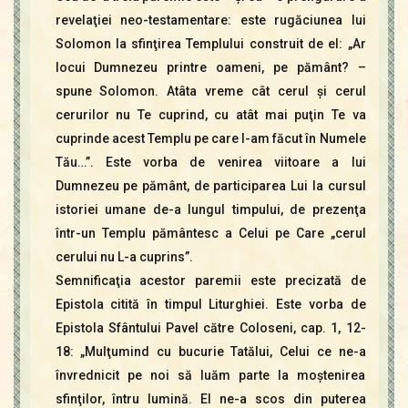
revelaţiei neo-testamentare: este rugăciunea lui
Solomon la sfinţirea Templului construit de el: „Ar
locui Dumnezeu printre oameni, pe pământ? –
spune Solomon. Atâta vreme cât cerul şi cerul
cerurilor nu Te cuprind, cu atât mai puţin Te va
cuprinde acest Templu pe care l-am făcut în Numele
Tău…”. Este vorba de venirea viitoare a lui
Dumnezeu pe pământ, de participarea Lui la cursul
istoriei umane de-a lungul timpului, de prezenţa
într-un Templu pământesc a Celui pe Care „cerul
cerului nu L-a cuprins”.
Semnificaţia acestor paremii este precizată de
Epistola citită în timpul Liturghiei. Este vorba de
Epistola Sfântului Pavel către Coloseni, cap. 1, 12-
18: „Mulţumind cu bucurie Tatălui, Celui ce ne-a
învrednicit pe noi să luăm parte la moştenirea
sfinţilor, întru lumină. El ne-a scos din puterea