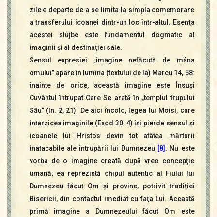
zile e departe de a se limita la simpla comemorare
a transferului icoanei dintr-un loc într-altul. Esenţa
acestei slujbe este fundamentul dogmatic al
imaginii şi al destinaţiei sale.
Sensul expresiei „imagine nefăcută de mâna
omului” apare în lumina (textului de la) Marcu 14, 58:
înainte de orice, această imagine este Însuşi
Cuvântul întrupat Care Se arată în „templul trupului
Său” (In. 2, 21). De aici încolo, legea lui Moisi, care
interzicea imaginile (Exod 30, 4) îşi pierde sensul şi
icoanele lui Hristos devin tot atâtea mărturii
inatacabile ale întrupării lui Dumnezeu
[8]
. Nu este
vorba de o imagine creată după vreo concepţie
umană; ea reprezintă chipul autentic al Fiului lui
Dumnezeu făcut Om şi provine, potrivit tradiţiei
Bisericii, din contactul imediat cu faţa Lui. Această
primă imagine a Dumnezeului făcut Om este