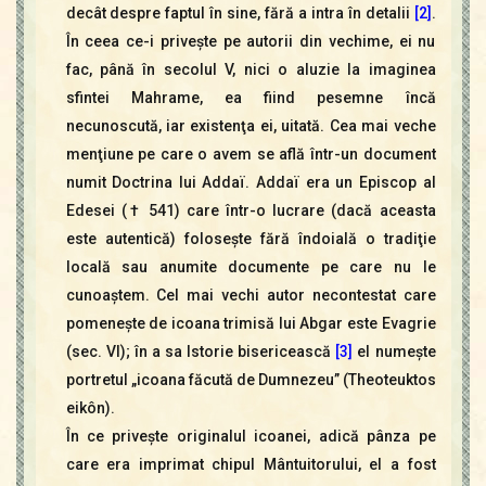
decât despre faptul în sine, fără a intra în detalii
[2]
.
În ceea ce-i priveşte pe autorii din vechime, ei nu
fac, până în secolul V, nici o aluzie la imaginea
sfintei Mahrame, ea fiind pesemne încă
necunoscută, iar existenţa ei, uitată. Cea mai veche
menţiune pe care o avem se află într-un document
numit Doctrina lui Addaï. Addaï era un Episcop al
Edesei († 541) care într-o lucrare (dacă aceasta
este autentică) foloseşte fără îndoială o tradiţie
locală sau anumite documente pe care nu le
cunoaştem. Cel mai vechi autor necontestat care
pomeneşte de icoana trimisă lui Abgar este Evagrie
(sec. VI); în a sa Istorie bisericească
[3]
el numeşte
portretul „icoana făcută de Dumnezeu” (Theoteuktos
eikôn).
În ce priveşte originalul icoanei, adică pânza pe
care era imprimat chipul Mântuitorului, el a fost