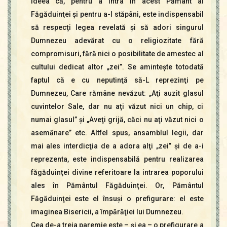
ideea că, pentru a intra în acest Pământ al
Făgăduinţei şi pentru a-l stăpâni, este indispensabil
să respecţi legea revelată şi să adori singurul
Dumnezeu adevărat cu o religiozitate fără
compromisuri, fără nici o posibilitate de amestec al
cultului dedicat altor „zei”. Se aminteşte totodată
faptul că e cu neputinţă să-L reprezinţi pe
Dumnezeu, Care rămâne nevăzut: „Aţi auzit glasul
cuvintelor Sale, dar nu aţi văzut nici un chip, ci
numai glasul” şi „Aveţi grijă, căci nu aţi văzut nici o
asemănare” etc. Altfel spus, ansamblul legii, dar
mai ales interdicţia de a adora alţi „zei” şi de a-i
reprezenta, este indispensabilă pentru realizarea
făgăduinţei divine referitoare la intrarea poporului
ales în Pământul Făgăduinţei. Or, Pământul
Făgăduinţei este el însuşi o prefigurare: el este
imaginea Bisericii, a împărăţiei lui Dumnezeu.
Cea de-a treia paremie este – şi ea – o prefigurare a