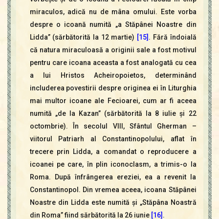
miraculos, adică nu de mâna omului. Este vorba
despre o icoană numită „a Stăpânei Noastre din
Lidda” (sărbătorită la 12 martie)
[15]
. Fără îndoială
că natura miraculoasă a originii sale a fost motivul
pentru care icoana aceasta a fost analogată cu cea
a lui Hristos Acheiropoietos, determinând
includerea povestirii despre originea ei în Liturghia
mai multor icoane ale Fecioarei, cum ar fi aceea
numită „de la Kazan” (sărbătorită la 8 iulie şi 22
octombrie). În secolul VIII, Sfântul Gherman –
viitorul Patriarh al Constantinopolului, aflat în
trecere prin Lidda, a comandat o reproducere a
icoanei pe care, în plin iconoclasm, a trimis-o la
Roma. După înfrângerea ereziei, ea a revenit la
Constantinopol. Din vremea aceea, icoana Stăpânei
Noastre din Lidda este numită şi „Stăpâna Noastră
din Roma” fiind sărbătorită la 26 iunie
[16]
.