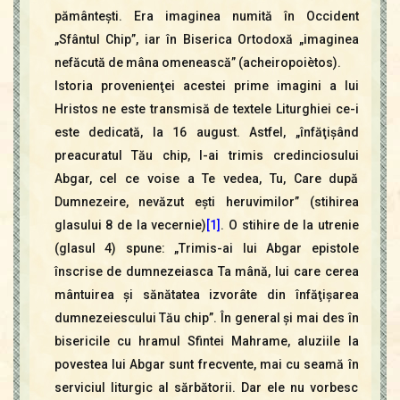
pământeşti. Era imaginea numită în Occident
„Sfântul Chip”, iar în Biserica Ortodoxă „imaginea
nefăcută de mâna omenească” (acheiropoiètos).
Istoria provenienţei acestei prime imagini a lui
Hristos ne este transmisă de textele Liturghiei ce-i
este dedicată, la 16 august. Astfel, „înfăţişând
preacuratul Tău chip, l-ai trimis credinciosului
Abgar, cel ce voise a Te vedea, Tu, Care după
Dumnezeire, nevăzut eşti heruvimilor” (stihirea
glasului 8 de la vecernie)
[1]
. O stihire de la utrenie
(glasul 4) spune: „Trimis-ai lui Abgar epistole
înscrise de dumnezeiasca Ta mână, lui care cerea
mântuirea şi sănătatea izvorâte din înfăţişarea
dumnezeiescului Tău chip”. În general şi mai des în
bisericile cu hramul Sfintei Mahrame, aluziile la
povestea lui Abgar sunt frecvente, mai cu seamă în
serviciul liturgic al sărbătorii. Dar ele nu vorbesc