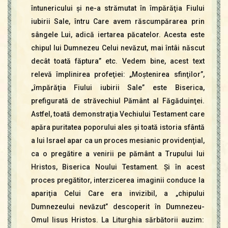
întunericului şi ne-a strămutat în împărăţia Fiului
iubirii Sale, întru Care avem răscumpărarea prin
sângele Lui, adică iertarea păcatelor. Acesta este
chipul lui Dumnezeu Celui nevăzut, mai întâi născut
decât toată făptura” etc. Vedem bine, acest text
relevă împlinirea profeţiei: „Moştenirea sfinţilor”,
„împărăţia Fiului iubirii Sale” este Biserica,
prefigurată de străvechiul Pământ al Făgăduinţei.
Astfel, toată demonstraţia Vechiului Testament care
apăra puritatea poporului ales şi toată istoria sfântă
a lui Israel apar ca un proces mesianic providenţial,
ca o pregătire a venirii pe pământ a Trupului lui
Hristos, Biserica Noului Testament. Şi în acest
proces pregătitor, interzicerea imaginii conduce la
apariţia Celui Care era invizibil, a „chipului
Dumnezeului nevăzut” descoperit în Dumnezeu-
Omul Iisus Hristos. La Liturghia sărbătorii auzim: