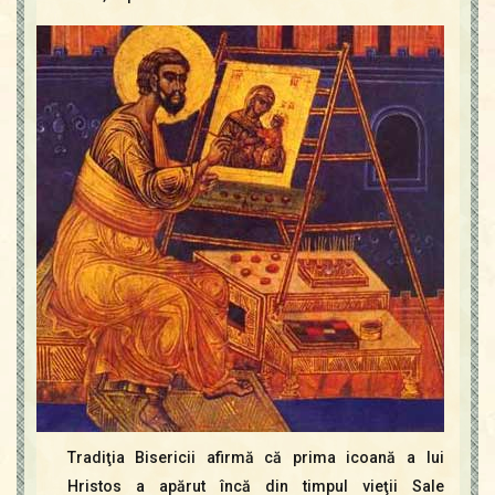
Contact
Icoane
Mărgăritare
Calendar
Glosar
Repere
Tradiţia Bisericii afirmă că prima icoană a lui
Hristos a apărut încă din timpul vieţii Sale