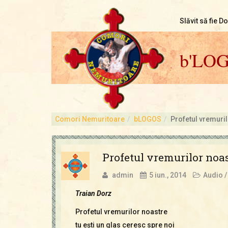
Slăvit să fie D
b'LO
Comori Nemuritoare
bLOGOS
Profetul vremuri
Profetul vremurilor noa
admin
5 iun., 2014
Audio /
Traian Dorz
Profetul vremurilor noastre
tu eşti un glas ceresc spre noi