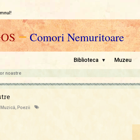
omnul!
GOS
—
Comori Nemuritoare
▾
Biblioteca
Muzeu
lor noastre
stre
 Muzică
,
Poezii