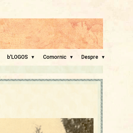
▾
▾
▾
b'LOGOS
Comornic
Despre