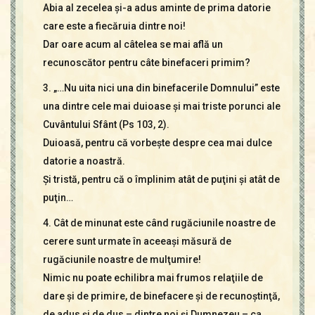
Abia al zecelea şi-a adus aminte de prima datorie
care este a fiecăruia dintre noi!
Dar oare acum al câtelea se mai află un
recunoscător pentru câte binefaceri primim?
3. „…Nu uita nici una din binefacerile Domnului” este
una dintre cele mai duioase şi mai triste porunci ale
Cuvântului Sfânt (Ps 103, 2).
Duioasă, pentru că vorbeşte despre cea mai dulce
datorie a noastră.
Şi tristă, pentru că o împlinim atât de puţini şi atât de
puţin…
4. Cât de minunat este când rugăciunile noastre de
cerere sunt urmate în aceeaşi măsură de
rugăciunile noastre de mulţumire!
Nimic nu poate echilibra mai frumos relaţiile de
dare şi de primire, de binefacere şi de recunoştinţă,
de adus şi de dus – dintre noi şi Dumnezeu – ca