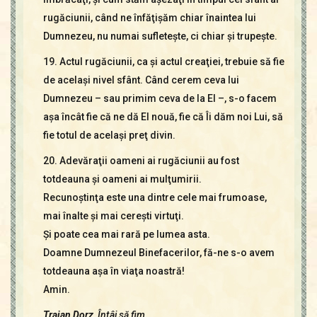
rugăciunii, când ne înfăţişăm chiar înaintea lui
Dumnezeu, nu numai sufleteşte, ci chiar şi trupeşte.
19. Actul rugăciunii, ca şi actul creaţiei, trebuie să fie
de acelaşi nivel sfânt. Când cerem ceva lui
Dumnezeu – sau primim ceva de la El –, s-o facem
aşa încât fie că ne dă El nouă, fie că Îi dăm noi Lui, să
fie totul de acelaşi preţ divin.
20. Adevăraţii oameni ai rugăciunii au fost
totdeauna şi oameni ai mulţumirii.
Recunoştinţa este una dintre cele mai frumoase,
mai înalte şi mai cereşti virtuţi.
Şi poate cea mai rară pe lumea asta.
Doamne Dumnezeul Binefacerilor, fă-ne s-o avem
totdeauna aşa în viaţa noastră!
Amin.
Traian Dorz,
Întâi să fim