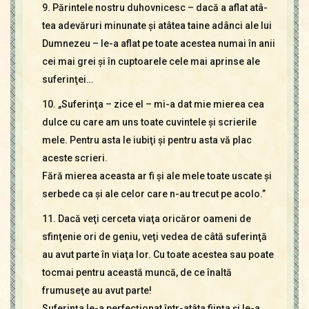
9. Părintele nostru duhovnicesc – dacă a aflat atâ-
tea adevăruri minunate şi atâtea taine adânci ale lui
Dumnezeu – le-a aflat pe toate acestea numai în anii
cei mai grei şi în cuptoarele cele mai aprinse ale
suferinţei…
10. „Suferinţa – zice el – mi-a dat mie mierea cea
dulce cu care am uns toate cuvintele şi scrierile
mele. Pentru asta le iubiţi şi pentru asta vă plac
aceste scrieri.
Fără mierea aceasta ar fi şi ale mele toate uscate şi
serbede ca şi ale celor care n-au trecut pe acolo.”
11. Dacă veţi cerceta viaţa oricăror oameni de
sfinţenie ori de geniu, veţi vedea de câtă suferinţă
au avut parte în viaţa lor. Cu toate acestea sau poate
tocmai pentru această muncă, de ce înaltă
frumuseţe au avut parte!
Suferinţa le-a perfecţionat într-atâta fiinţa şi le-a