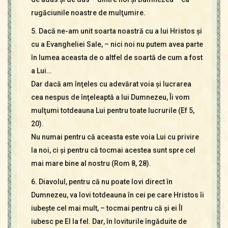
rugăciunile noastre de mulţumire.
5. Dacă ne-am unit soarta noastră cu a lui Hristos şi
cu a Evangheliei Sale, – nici noi nu putem avea parte
în lumea aceasta de o altfel de soartă de cum a fost
a Lui…
Dar dacă am înţeles cu adevărat voia şi lucrarea
cea nespus de înţeleaptă a lui Dumnezeu, Îi vom
mulţumi totdeauna Lui pentru toate lucrurile (Ef 5,
20).
Nu numai pentru că aceasta este voia Lui cu privire
la noi, ci şi pentru că tocmai acestea sunt spre cel
mai mare bine al nostru (Rom 8, 28).
6. Diavolul, pentru că nu poate lovi direct în
Dumnezeu, va lovi totdeauna în cei pe care Hristos îi
iubeşte cel mai mult, – tocmai pentru că şi ei Îl
iubesc pe El la fel. Dar, în loviturile îngăduite de