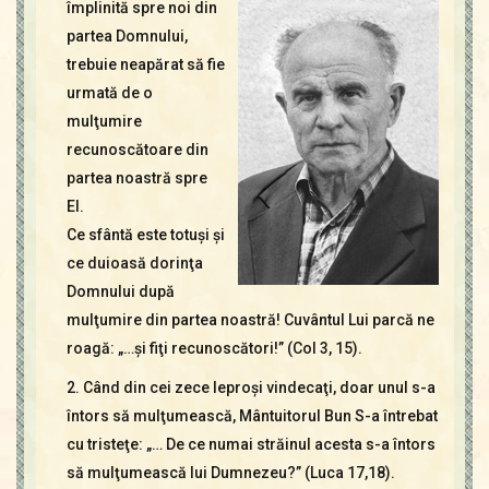
Contact
împlinită spre noi din
Icoane
partea Domnului,
Mărgăritare
trebuie neapărat să fie
urmată de o
Calendar
mulţumire
Glosar
recunoscătoare din
Repere
partea noastră spre
El.
Ce sfântă este totuşi şi
ce duioasă dorinţa
Domnului după
mulţumire din partea noastră! Cuvântul Lui parcă ne
roagă: „…şi fiţi recunoscători!” (Col 3, 15).
2. Când din cei zece leproşi vindecaţi, doar unul s-a
întors să mulţumească, Mântuitorul Bun S-a întrebat
cu tristeţe: „… De ce numai străinul acesta s-a întors
să mulţumească lui Dumnezeu?” (Luca 17,18).