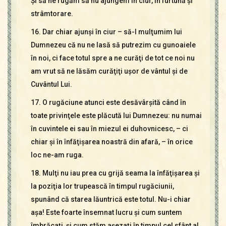
Şi să ne rugăm să nu ajungem în ciur, în furtună şi
strâmtorare.
16. Dar chiar ajunşi în ciur – să-I mulţumim lui
Dumnezeu că nu ne lasă să putrezim cu gunoaiele
în noi, ci face totul spre a ne curăţi de tot ce noi nu
am vrut să ne lăsăm curăţiţi uşor de vântul şi de
Cuvântul Lui.
17. O rugăciune atunci este desăvârşită când în
toate privinţele este plăcută lui Dumnezeu: nu numai
în cuvintele ei sau în miezul ei duhovnicesc, – ci
chiar şi în înfăţişarea noastră din afară, – în orice
loc ne-am ruga.
18. Mulţi nu iau prea cu grijă seama la înfăţişarea şi
la poziţia lor trupească în timpul rugăciunii,
spunând că starea lăuntrică este totul. Nu-i chiar
aşa! Este foarte însemnat lucru şi cum suntem
îmbrăcaţi, şi cum stăm aşezaţi în timpul cel sfânt al