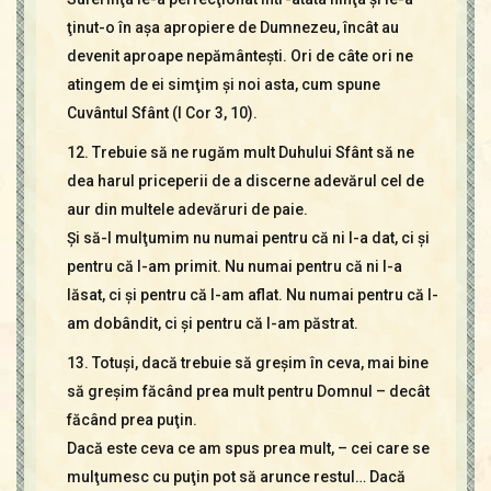
ţinut-o în aşa apropiere de Dumnezeu, încât au
devenit aproape nepământeşti. Ori de câte ori ne
atingem de ei simţim şi noi asta, cum spune
Cuvântul Sfânt (I Cor 3, 10).
12. Trebuie să ne rugăm mult Duhului Sfânt să ne
dea harul priceperii de a discerne adevărul cel de
aur din multele adevăruri de paie.
Şi să-I mulţumim nu numai pentru că ni l-a dat, ci şi
pentru că l-am primit. Nu numai pentru că ni l-a
lăsat, ci şi pentru că l-am aflat. Nu numai pentru că l-
am dobândit, ci şi pentru că l-am păstrat.
13. Totuşi, dacă trebuie să greşim în ceva, mai bine
să greşim făcând prea mult pentru Domnul – decât
făcând prea puţin.
Dacă este ceva ce am spus prea mult, – cei care se
mulţumesc cu puţin pot să arunce restul… Dacă