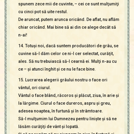
spunem zece mii de cuvinte, – cei ce sunt mulţumiţi
cu cinci pot să uite restul.
De aruncat, putem arunca oricând. De aflat, nu aflăm
chiar oricând. Mai bine să ai din ce alege decât să
n-ai!
14. Totuşi noi, dacă suntem producători de grâu, se
cuvine să-l dăm celor ce ni-l cer selectat, curăţit,
ales. Să nu trebuiască să-l cearnă ei. Mulţi n-au cu
ce – şi atunci înghit şi ce nu le face bine.
15. Lucrarea alegerii grâului nostru o face ori
vântul, ori ciurul.
Vântul o face blând, răcoros şi plăcut, ziua, în arie şi
la lărgime. Ciurul o face dureros, aspru şi greu,
adesea noaptea, în furtună şi în strâmtoare.
Să-I mulţumim lui Dumnezeu pentru linişte şi să ne
lăsăm curăţiţi de vânt şi lopată.