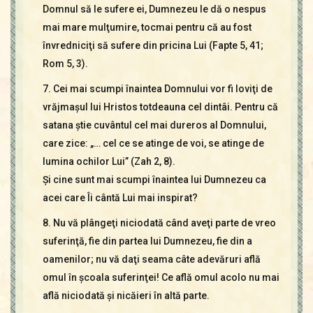
Domnul să le sufere ei, Dumnezeu le dă o nespus
mai mare mulţumire, tocmai pentru că au fost
învredniciţi să sufere din pricina Lui (Fapte 5, 41;
Rom 5, 3).
7. Cei mai scumpi înaintea Domnului vor fi loviţi de
vrăjmaşul lui Hristos totdeauna cel dintâi. Pentru că
satana ştie cuvântul cel mai dureros al Domnului,
care zice: „… cel ce se atinge de voi, se atinge de
lumina ochilor Lui” (Zah 2, 8).
Şi cine sunt mai scumpi înaintea lui Dumnezeu ca
acei care Îi cântă Lui mai inspirat?
8. Nu vă plângeţi niciodată când aveţi parte de vreo
suferinţă, fie din partea lui Dumnezeu, fie din a
oamenilor; nu vă daţi seama câte adevăruri află
omul în şcoala suferinţei! Ce află omul acolo nu mai
află niciodată şi nicăieri în altă parte.