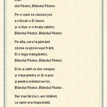
dul Păstor, Blândul Păstor.
Pe-o oaie ce căzuse jos
a ridicat-o El duios
şi-a dus-o-n braţe iubitor,
Blândul Păstor, Blândul Păstor.
Pe alta, care la pământ
zăcea cu picioruşul frânt,
El o lega mângâietor,
Blândul Păstor, Blândul Păstor.
El le-a iubit cu dor nespus
şi viaţa pentru oi Şi-a pus
şi pentru mântuirea lor,
Blândul Păstor, Blândul Păstor…
Dar mai târziu L-am întâlnit,
cu spini era împodobit,