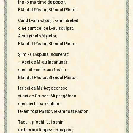
într-o mulţime de popor,
Blândul Păstor, Blândul Păstor.
Când L-am văzut, L-am întrebat
cine sunt cei ce L-au scuipat.
A suspinat sfâşietor,
Blândul Păstor, Blândul Păstor.
Şi mi-a răspuns îndurerat:
– Acei ce M-au încununat
sunt oile ce le-am fost lor
Blândul Păstor, Blândul Păstor.
Iar cei ce Mă batjocoresc
şi cei ce Crucea-Mi pregătesc
sunt cei la care iubitor
le-am fost Păstor, le-am fost Păstor.
Tăcu… şi ochii Lui senini
de lacrimi limpezi erau plini,