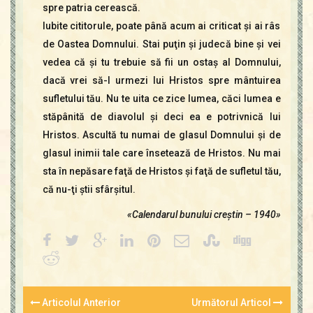
spre patria cerească.
Iubite cititorule, poate până acum ai criticat şi ai râs
de Oastea Domnului. Stai puţin şi judecă bine şi vei
vedea că şi tu trebuie să fii un ostaş al Domnului,
dacă vrei să-I urmezi lui Hristos spre mântuirea
sufletului tău. Nu te uita ce zice lumea, căci lumea e
stăpânită de diavolul şi deci ea e potrivnică lui
Hristos. Ascultă tu numai de glasul Domnului şi de
glasul inimii tale care însetează de Hristos. Nu mai
sta în nepăsare faţă de Hristos şi faţă de sufletul tău,
că nu-ţi ştii sfârşitul.
«Calendarul bunului creştin – 1940»
Articolul Anterior
Următorul Articol