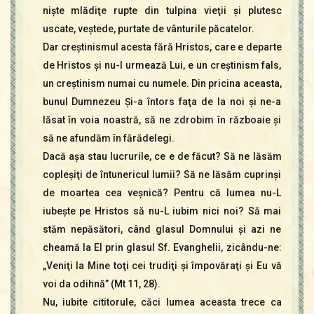
nişte mlădiţe rupte din tulpina vieţii şi plutesc
uscate, veştede, purtate de vânturile păcatelor.
Dar creştinismul acesta fără Hristos, care e departe
de Hristos şi nu-I urmează Lui, e un creştinism fals,
un creştinism numai cu numele. Din pricina aceasta,
bunul Dumnezeu Şi-a întors faţa de la noi şi ne-a
lăsat în voia noastră, să ne zdrobim în războaie şi
să ne afundăm în fărădelegi.
Dacă aşa stau lucrurile, ce e de făcut? Să ne lăsăm
copleşiţi de întunericul lumii? Să ne lăsăm cuprinşi
de moartea cea veşnică? Pentru că lumea nu-L
iubeşte pe Hristos să nu-L iubim nici noi? Să mai
stăm nepăsători, când glasul Domnului şi azi ne
cheamă la El prin glasul Sf. Evanghelii, zicându-ne:
„Veniţi la Mine toţi cei trudiţi şi împovăraţi şi Eu vă
voi da odihnă” (Mt 11, 28).
Nu, iubite cititorule, căci lumea aceasta trece ca