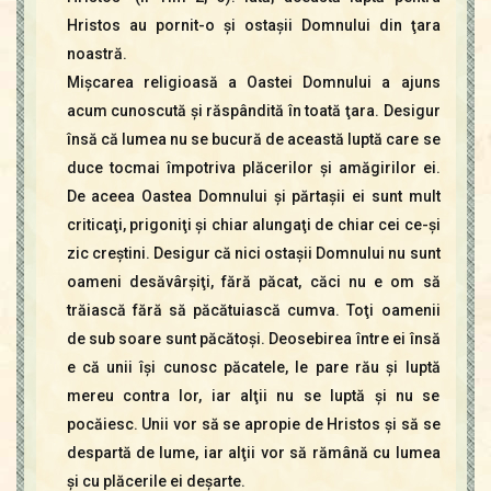
Hristos au pornit-o şi ostaşii Domnului din ţara
noastră.
Mişcarea religioasă a Oastei Domnului a ajuns
acum cunoscută şi răspândită în toată ţara. Desigur
însă că lumea nu se bucură de această luptă care se
duce tocmai împotriva plăcerilor şi amăgirilor ei.
De aceea Oastea Domnului şi părtaşii ei sunt mult
criticaţi, prigoniţi şi chiar alungaţi de chiar cei ce-şi
zic creştini. Desigur că nici ostaşii Domnului nu sunt
oameni desăvârşiţi, fără păcat, căci nu e om să
trăiască fără să păcătuiască cumva. Toţi oamenii
de sub soare sunt păcătoşi. Deosebirea între ei însă
e că unii îşi cunosc păcatele, le pare rău şi luptă
mereu contra lor, iar alţii nu se luptă şi nu se
pocăiesc. Unii vor să se apropie de Hristos şi să se
despartă de lume, iar alţii vor să rămână cu lumea
şi cu plăcerile ei deşarte.