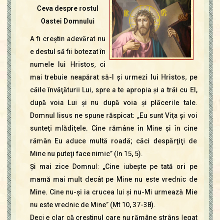
Contact
Ceva despre rostul
Icoane
Oastei Domnului
Mărgăritare
A fi creştin adevărat nu
Calendar
e destul să fii botezat în
Glosar
numele lui Hristos, ci
Repere
mai trebuie neapărat să-I şi urmezi lui Hristos, pe
căile învăţăturii Lui, spre a te apropia şi a trăi cu El,
după voia Lui şi nu după voia şi plăcerile tale.
Domnul Iisus ne spune răspicat: „Eu sunt Viţa şi voi
sunteţi mlădiţele. Cine rămâne în Mine şi în cine
rămân Eu aduce multă roadă; căci despărţiţi de
Mine nu puteţi face nimic” (In 15, 5).
Şi mai zice Domnul: „Cine iubeşte pe tată ori pe
mamă mai mult decât pe Mine nu este vrednic de
Mine. Cine nu-şi ia crucea lui şi nu-Mi urmează Mie
nu este vrednic de Mine” (Mt 10, 37-38).
Deci e clar că creştinul care nu rămâne strâns legat