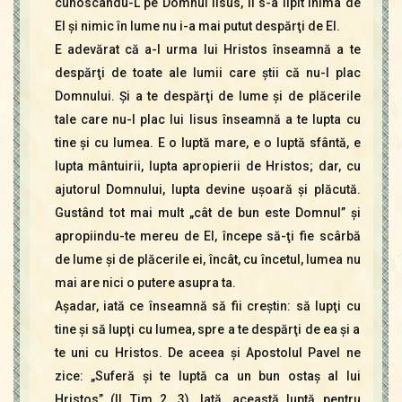
cunoscându-L pe Domnul Iisus, li s-a lipit inima de
El şi nimic în lume nu i-a mai putut despărţi de El.
E adevărat că a-I urma lui Hristos înseamnă a te
despărţi de toate ale lumii care ştii că nu-I plac
Domnului. Şi a te despărţi de lume şi de plăcerile
tale care nu-I plac lui Iisus înseamnă a te lupta cu
tine şi cu lumea. E o luptă mare, e o luptă sfântă, e
lupta mântuirii, lupta apropierii de Hristos; dar, cu
ajutorul Domnului, lupta devine uşoară şi plăcută.
Gustând tot mai mult „cât de bun este Domnul” şi
apropiindu-te mereu de El, începe să-ţi fie scârbă
de lume şi de plăcerile ei, încât, cu încetul, lumea nu
mai are nici o putere asupra ta.
Aşadar, iată ce înseamnă să fii creştin: să lupţi cu
tine şi să lupţi cu lumea, spre a te despărţi de ea şi a
te uni cu Hristos. De aceea şi Apostolul Pavel ne
zice: „Suferă şi te luptă ca un bun ostaş al lui
Hristos” (II Tim 2, 3). Iată, această luptă pentru