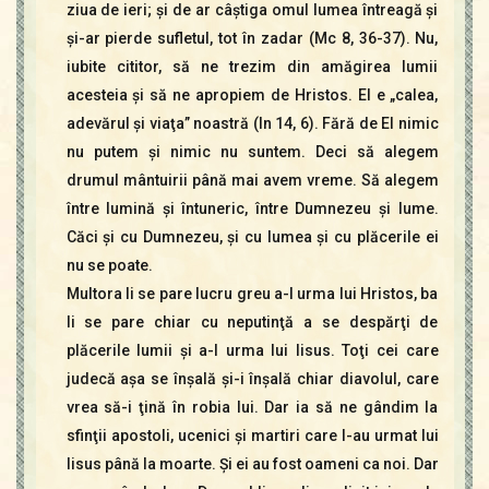
ziua de ieri; şi de ar câştiga omul lumea întreagă şi
şi-ar pierde sufletul, tot în zadar (Mc 8, 36-37). Nu,
iubite cititor, să ne trezim din amăgirea lumii
acesteia şi să ne apropiem de Hristos. El e „calea,
adevărul şi viaţa” noastră (In 14, 6). Fără de El nimic
nu putem şi nimic nu suntem. Deci să alegem
drumul mântuirii până mai avem vreme. Să alegem
între lumină şi întuneric, între Dumnezeu şi lume.
Căci şi cu Dumnezeu, şi cu lumea şi cu plăcerile ei
nu se poate.
Multora li se pare lucru greu a-I urma lui Hristos, ba
li se pare chiar cu neputinţă a se despărţi de
plăcerile lumii şi a-I urma lui Iisus. Toţi cei care
judecă aşa se înşală şi-i înşală chiar diavolul, care
vrea să-i ţină în robia lui. Dar ia să ne gândim la
sfinţii apostoli, ucenici şi martiri care I-au urmat lui
Iisus până la moarte. Şi ei au fost oameni ca noi. Dar