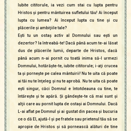
Iubite cititorule, ia vezi cum stai cu lupta pentru
Hristos şi pentru mântuirea sufletului tău! Ai început
lupta cu lumea? Ai început lupta cu tine şi cu
plăcerile şi ambiţiile tale?
Eşti tu un ostaş activ al Domnului sau eşti un
dezertor? Ia întreabă-te! Dacă până acum te-ai lăsat
dus de plăcerile lumii, departe de Hristos, dacă
până acum n-ai pornit cu toată inima să-I urmezi
Domnului, hotărăşte-te, iubite cititorule; i-aţi crucea
ta şi porneşte pe calea mântuirii! Nu te uita că poate
ai tăi nu te înţeleg şi nu te aprobă. Nu te uita că poate
eşti singur, căci Domnul e întotdeauna cu tine, te
întăreşte şi te apără. Şi gândeşte-te că mai sunt şi
alţii care au pornit lupta de ostaşi ai Domnului. Dacă
L-ai aflat pe Domnul şi ai gustat din pacea şi bucuria
ce o dă El, ajută-l şi pe fratele sau prietenul tău să se
apropie de Hristos şi să pornească alături de tine