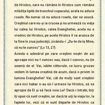
de Hristos, care nu rămâne în Hristos cum rămâne
mlădiţa lipită de trunchiul copacului, acela nu aduce
roade. Nu numai că nu aduce roade, dar se usucă.
Creştinul care nu-şi ia crucea şi nu urmează cu viaţa
lui calea lui Hristos, calea Evangheliei, acela nu e
vrednic de Hristos, pe acela Hristos îl va arunca de
la Sine în ziua judecăţii, zicându-i: „Du-te de la Mine,
că nu te cunosc” (Lc 13, 27).
Acesta e adevărul pe care creştinii noştri de azi
aproape nici nu-l cunosc sau, dacă-l cunosc, nu ţin
seamă de el. Vai, iubite cititorule, ce lucru grozav
vedem în lumea creştină de acum, dacă o privim în
lumina Evangheliei! Vai, cât de mulţi sunt creştinii
care nici habar n-au să-I urmeze lui Hristos, să se
apropie de El şi să facă voia Lui! Dacă-i întrebi, toţi
îţi spun că sunt creştini, iar dacă te uiţi la viaţa lor, la
faptele lor, vezi că ei sunt departe de Hristos ca