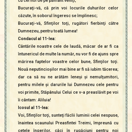
cu cei noi de pe pământ veniţi;
Bucuraţi-vă, că prin voi locurile duhurilor celor
căzute, în soborul îngeresc se împlinesc;
Bucuraţi-vă, Sfinţilor toţi, rugători fierbinţi către
Dumnezeu, pentru toată lumea!
Condacul al 11-lea:
Cântările noastre cele de laudă, măcar de ar fi ca
întunericul de multe la număr, nu vor fi de ajuns spre
mărirea faptelor voastre celor bune, Sfinţilor toţi.
Nouă neputincioşilor mai bine ar fi să iubim tăcerea;
dar ca să nu ne arătăm leneşi şi nemulţumitori,
pentru milele şi darurile lui Dumnezeu cele pentru
voi primite, Stăpânului Celui ce v-a preaslăvit pe voi
îi cântam: Aliluia!
Icosul al 11-lea:
Voi, Sfinţilor toţi, sunteţi făclii luminii celei nespuse,
înaintea scaunului Preasfintei Treimi, împreună cu
cetele îngerilor, căci în rugăciuni pentru noi