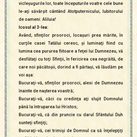
vicleşugurile lor, toate începuturile voatre cele bune
le-aţi săvârşit cântând Atotputernicului, Iubitorului
de oameni: Aliluia!
Icosul al 3-lea:
Având, sfinţilor prooroci, locaşuri prea mărite, în
curţile casei Tatălui ceresc, şi luminaţi fiind cu
lumina cea pururea fiitoare a feţei lui Dumnezeu, vă
desfătaţi cu toţi Sfinţii, în fericirea cea negrăită, de
care noi păcătoşii, dorind a fi părtaşi, vă lăudăm pe
voi aşa:
Bucuraţi-vă, sfinţilor prooroci, alesi de Dumnezeu
înainte de naşterea voastră;
Bucuraţi-vă, căci cu credinţa aţi slujit Domnului
până la întruparea lui Hristos;
Bucuraţi-vă, că din pruncie cu darul Sfântului Duh
sunteţi sfinţiţi;
Bucuraţi-vă, cei trimişi de Domnul ca să înţelepţiţi