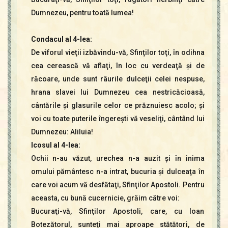
Dumnezeu, pentru toată lumea!
Condacul al 4-lea:
De viforul vieţii izbăvindu-vă, Sfinţilor toţi, în odihna
cea cerească vă aflaţi, în loc cu verdeaţă şi de
răcoare, unde sunt râurile dulceţii celei nespuse,
hrana slavei lui Dumnezeu cea nestricăcioasă,
cântările şi glasurile celor ce prăznuiesc acolo; şi
voi cu toate puterile îngereşti vă veseliţi, cântând lui
Dumnezeu: Aliluia!
Icosul al 4-lea:
Ochii n-au văzut, urechea n-a auzit şi în inima
omului pământesc n-a intrat, bucuria şi dulceaţa în
care voi acum vă desfătaţi, Sfinţilor Apostoli. Pentru
aceasta, cu bună cucernicie, grăim către voi:
Bucuraţi-vă, Sfinţilor Apostoli, care, cu Ioan
Botezătorul, sunteţi mai aproape stătători, de