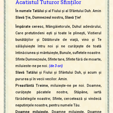
Acatistul Tuturor Sfinţilor
În numele Tatălui
şi al Fiului şi al Sfântului Duh. Amin
Slavă Ţie, Dumnezeul nostru, Slavă Ţie!
Împărate ceresc
, Mângâietorule, Duhul adevărului,
Care pretutindeni eşti şi toate le plineşti, Vistierul
bunătăţilor şi Dătătorule de viaţă, vino şi Te
sălăşluieşte întru noi şi ne curăţeşte de toată
întinăciunea şi mântuieşte, Bunule, sufletele noastre.
Sfinte Dumnezeule, Sfinte tare, Sfinte fără de moarte,
miluieste-ne pe noi.
(de 3 ori)
Slavă Tatălui
şi Fiului şi Sfântului Duh, şi acum şi
pururea şi în vecii vecilor. Amin.
Preasfântă Treime
, miluieşte-ne pe noi. Doamne,
curăţeşte păcatele nostre, Stăpâne, iartă
fărădelegile noastre; Sfinte, cercetează şi vindecă
neputinţele noastre, pentru numele Tău.
Doamne miluieşte
, Doamne miluieşte, Doamne