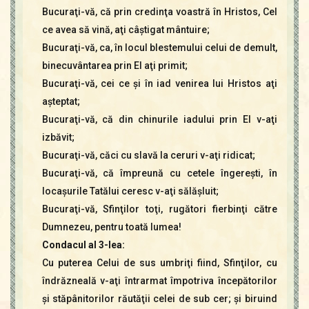
Bucuraţi-vă, că prin credinţa voastră în Hristos, Cel
ce avea să vină, aţi câştigat mântuire;
Bucuraţi-vă, ca, în locul blestemului celui de demult,
binecuvântarea prin El aţi primit;
Bucuraţi-vă, cei ce şi în iad venirea lui Hristos aţi
aşteptat;
Bucuraţi-vă, că din chinurile iadului prin El v-aţi
izbăvit;
Bucuraţi-vă, căci cu slavă la ceruri v-aţi ridicat;
Bucuraţi-vă, că împreună cu cetele îngereşti, în
locaşurile Tatălui ceresc v-aţi sălăşluit;
Bucuraţi-vă, Sfinţilor toţi, rugători fierbinţi către
Dumnezeu, pentru toată lumea!
Condacul al 3-lea:
Cu puterea Celui de sus umbriţi fiind, Sfinţilor, cu
îndrăzneală v-aţi întrarmat împotriva începătorilor
şi stăpânitorilor răutăţii celei de sub cer; şi biruind