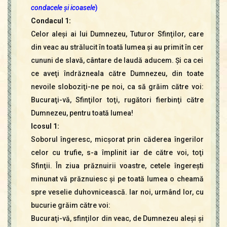
condacele şi icoasele
)
Condacul 1:
Celor aleşi ai lui Dumnezeu, Tuturor Sfinţilor, care
din veac au strălucit în toată lumea şi au primit în cer
cununi de slavă, cântare de laudă aducem. Şi ca cei
ce aveţi îndrăzneala către Dumnezeu, din toate
nevoile sloboziţi-ne pe noi, ca să grăim către voi:
Bucuraţi-vă, Sfinţilor toţi, rugători fierbinţi către
Dumnezeu, pentru toată lumea!
Icosul 1:
Soborul îngeresc, micşorat prin căderea îngerilor
celor cu trufie, s-a împlinit iar de către voi, toţi
Sfinţii. În ziua prăznuirii voastre, cetele îngereşti
minunat vă prăznuiesc şi pe toată lumea o cheamă
spre veselie duhovnicească. Iar noi, urmând lor, cu
bucurie grăim către voi:
Bucuraţi-vă, sfinţilor din veac, de Dumnezeu aleşi şi