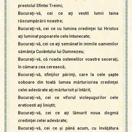
prestolul Sfintei Treimi;
Bucuraţi-vă, cei ce aţi vestit lumii taina
răscumpărării noastre;
Bucuraţi-vă, cei ce cu lumina credinţei lui Hristos
aţi luminat popoarele cele întunecate;
Bucuraţi-vă, cei ce aţi semănat în inimile oamenilor
sămânţa Cuvântului lui Dumnezeu;
Bucuraţi-vă, că roada ostenelilor voastre seceraţi,
în cămara cea cerească;
Bucuraţi-vă, sfinţilor părinţi, care la cele şapte
soboare din toată lumea mărturisirea credinţei
celei adevărate aţi mărturisit şi întărit;
Bucuraţi-vă, cei ce viforul vicleşugurilor cele
ereticesti aţi liniştit;
Bucuraţi-vă, cei ce aţi lămurit noua dogmă
credinţei celei adevărate;
Bucuraţi-vă, cei ce şi până acum, cu învăţătura