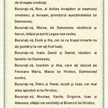
de dreapta credinţă;
Bucuraţi-vă, Noe, al doilea începător al neamului
omenesc, şi Avraam, primitorul aşezământului lui
Dumnezeu;
Bucuraţi-vă, Moise, de Dumnezeu văzătorul şi
Aaron, întâiul preot în Legea cea veche;
Bucuraţi-vă, Enoh şi Ilie, cei ce cu trupul moarte nu
aţi gustat şi la cer aţi fost luaţi;
Bucuraţi-vă, Isaie, David şi Daniel, văzători ai
tainelor lui Dumnezeu;
Bucuraţi-vă, Ioachim şi Ana, care aţi născut pe
Fecioara Maria, Maica lui Hristos, Dumnezeul
nostru;
Bucuraţi-vă, Petru şi Pavel, Iacob şi Ioan, cei mai
aleşi apostoli ai lui Hristos;
Bucuraţi-vă, Nicolae, Vasile, Grigorie, Ioan şi
Atanasie, stâlpii cei neclintiţi ai Bisericii lui Hristos;