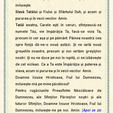
miluieşte.
Slavă Tatălui
şi Fiului şi Sfântului Duh, şi acum şi
pururea şi în vecii vecilor. Amin.
Tatăl nostru
, Carele eşti în ceruri, sfinţească-se
numele Tău, vie împărăţia Ta, facă-se voia Ta,
precum în cer aşa şi pe pământ. Pâinea noastră cea
spre fiinţă dă-ne-o nouă astăzi. Şi ne iartă nouă
greşelile noastre, precum şi noi iertăm greşiţilor
nostri. Şi nu ne duce pe noi în ispită, ci ne izbăveşte
de cel viclean. Ca a Ta este Împărăţia şi puterea şi
slava, acum si pururea şi în vecii vecilor. Amin.
Doamne Iisuse Hristoase, Fiul lui Dumnezeu,
miluieşte-mă pe mine păcătosul!
Pentru rugăciunile Preasfintei Născătoare de
Dumnezeu, ale Sfinţilor Părinţilor noştri şi ale
tuturor Sfinţilor, Doamne Iisuse Hristoase, Fiul lui
Dumnezeu, miluieşte-ne pe noi. Amin.
(Apoi se zic