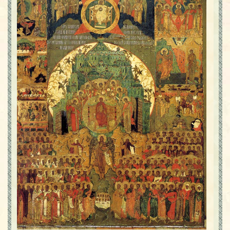
Contact
Icoane
Mărgăritare
Calendar
Glosar
Repere