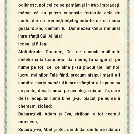
odihnesc, noi cei ce pe pământ şi în trup îmbrăcaţi,
măcar că nu putem cunoaşte fericirile cele de
acolo, dar cu credinţă înţelegându-le, iar cu inima
gustându-le, cântăm lui Dumnezeu Celui minunat
întru sfinţii Săi: Aliluia!
Icosul al 8-lea:
Atotţiitorule, Doamne, Cel ce cunoşti multimile
stelelor şi la toate le-ai dat nume, Tu singur şti pe
nume pe toţi cei ce bine ţi-au plăcut ţie. Iar noi,
lucrul mâinilor Tale fiind, precum nisipul mării a-l
număra, aşa şi numărul tuturor sfinţilor a-I spune nu
se poate, decât numai pe cei aleşi robi ai Tăi, care
de la începutul lumii bine ţi-au plăcut, pe nume îi
chemăm, zicând:
Bucuraţi-vă, Adam şi Eva, străbuni a tot neamul
omenesc;
Bucuraţi-vă, Abel şi Set, cei dintâi din lume iubitori