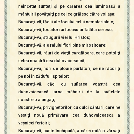
neîncetat sunteţi şi pe cărarea cea luminoasă a
mântuirii povăţuiţi pe cei ce grăiesc către voi aşa:
Bucuraţi-vă, făclii ale focului celui nematerialnic;
Bucuraţi-vă, locuitori ai locaşului Tatălui ceresc;
Bucuraţi-vă, strugurii viei lui Hristos;
Bucuraţi-vă, ale raiului flori bine mirositoare;
Bucuraţi-vă, râuri de viaţă curgătoare, care potoliţi
setea noastră cea duhovnicească;
Bucuraţi-vă, nori de ploaie purtători, ce ne răcoriţi
pe noi în zăduful ispitelor;
Bucuraţi-vă, căci cu suflarea voastră cea
duhovnicească iarna mâhnirii de la sufletele
noastre o alungaţi;
Bucuraţi-vă, privighetorilor, cu dulci cântări, care ne
vestiţi nouă primăvara cea duhovnicească a
veşnicei fericiri;
Bucuraţi-vă, punte închipuită, a cărei milă o vărsaţi