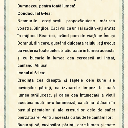
Dumnezeu, pentru toată lumea!
Condacul al 6-lea:
Neamurile creştineşti propovăduiesc mărirea
voastră, Sfinţilor. Căci voi ca un rai sădit v-aţi arătat
în mijlocul Bisericii, având pom de viaţă pe Însuşi
Domnul, din care, gustând dulceaţa raiului, aţi trecut
cu vederea toate cele stricăcioase în lumea aceasta
şi cu bucurie în lumea cea cerească aţi intrat,
cântând: Aliluia!
Icosul al 6-lea:
Credinţa cea dreaptă şi faptele cele bune ale
cuvioşilor părinţi, ca izvoarele limpezi la toată
lumea strălucesc, şi calea cea întunecată a vieţii
acesteia nouă ne-o luminează, ca să nu rătăcim în
pustiul păcatelor şi ale eresurilor cele de suflet
pierzătoare. Pentru aceasta cu laude le cântăm lor:
Bucuraţi-vă, cuvioşilor părinţi, care lumea şi toate