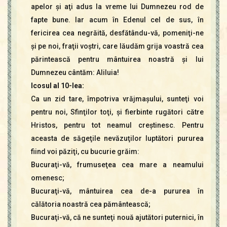
apelor şi aţi adus la vreme lui Dumnezeu rod de
fapte bune. Iar acum în Edenul cel de sus, în
fericirea cea negrăită, desfătându-vă, pomeniţi-ne
şi pe noi, fraţii voştri, care lăudăm grija voastră cea
părintească pentru mântuirea noastră şi lui
Dumnezeu cântăm: Aliluia!
Icosul al 10-lea:
Ca un zid tare, împotriva vrăjmaşului, sunteţi voi
pentru noi, Sfinţilor toţi, şi fierbinte rugători către
Hristos, pentru tot neamul creştinesc. Pentru
aceasta de săgeţile nevăzuţilor luptători pururea
fiind voi păziţi, cu bucurie grăim:
Bucuraţi-vă, frumuseţea cea mare a neamului
omenesc;
Bucuraţi-vă, mântuirea cea de-a pururea în
călătoria noastră cea pământească;
Bucuraţi-vă, că ne sunteţi nouă ajutători puternici, în