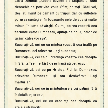
Zis-a Domnul: „Aceste cuvinte ale Stăpânului sunt
deosebit de potrivite vouă Sfinţilor toţi. Căci voi,
deşi aţi murit pe pământ cu trupul, dar cu sufletele
pururea sunteţi vii în locaşurile cele de sus şi multe
minuni în lume săvârşiţi. Cu mijlocirea voastră cea
fierbinte către Dumnezeu, ajutaţi-ne nouă, celor ce
grăim către voi aşa”:
Bucuraţi-vă, cei ce cu mintea voastră cea înaltă pe
Dumnezeu cel adevărat L-aţi cunoscut;
Bucuraţi-vă, cei ce cu credinţa voastră cea dreaptă
în Sfânta Treime, fără de prihană aţi petrecut;
Bucuraţi-vă, cei ce pe Hristos, Fiul lui Dumnezeu,
adevărat Dumnezeu şi om desăvârşit L-aţi
mărturisit;
Bucuraţi-vă, cei ce în mântuitoarele Lui patimi fără
îndoială aţi crezut;
Bucuraţi-vă, cei ce cu credinţa cea dreaptă ca
stelele străluciţi;