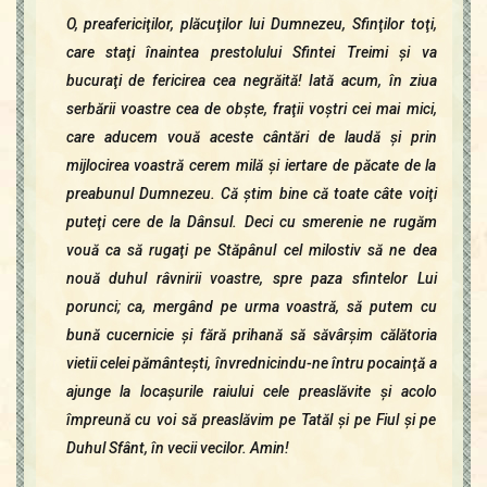
O, preafericiţilor, plăcuţilor lui Dumnezeu, Sfinţilor toţi,
care staţi înaintea prestolului Sfintei Treimi şi va
bucuraţi de fericirea cea negrăită! Iată acum, în ziua
serbării voastre cea de obşte, fraţii voştri cei mai mici,
care aducem vouă aceste cântări de laudă şi prin
mijlocirea voastră cerem milă şi iertare de păcate de la
preabunul Dumnezeu. Că ştim bine că toate câte voiţi
puteţi cere de la Dânsul. Deci cu smerenie ne rugăm
vouă ca să rugaţi pe Stăpânul cel milostiv să ne dea
nouă duhul râvnirii voastre, spre paza sfintelor Lui
porunci; ca, mergând pe urma voastră, să putem cu
bună cucernicie şi fără prihană să săvârşim călătoria
vietii celei pământeşti, învrednicindu-ne întru pocainţă a
ajunge la locaşurile raiului cele preaslăvite şi acolo
împreună cu voi să preaslăvim pe Tatăl şi pe Fiul şi pe
Duhul Sfânt, în vecii vecilor. Amin!