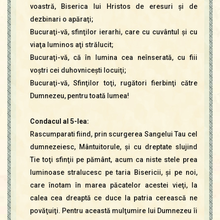
voastră, Biserica lui Hristos de eresuri şi de
dezbinari o apăraţi;
Bucuraţi-vă, sfinţilor ierarhi, care cu cuvântul şi cu
viaţa luminos aţi strălucit;
Bucuraţi-vă, că în lumina cea neînserată, cu fiii
voştri cei duhovniceşti locuiţi;
Bucuraţi-vă, Sfinţilor toţi, rugători fierbinţi către
Dumnezeu, pentru toată lumea!
Condacul al 5-lea:
Rascumparati fiind, prin scurgerea Sangelui Tau cel
dumnezeiesc, Mântuitorule, şi cu dreptate slujind
Tie toţi sfinţii pe pământ, acum ca niste stele prea
luminoase stralucesc pe taria Bisericii, şi pe noi,
care înotam în marea păcatelor acestei vieţi, la
calea cea dreaptă ce duce la patria cerească ne
povăţuiţi. Pentru această mulţumire lui Dumnezeu îi