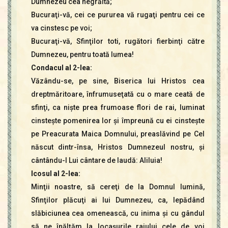
Dumnezeu cea negrăită;
Bucuraţi-vă, cei ce pururea vă rugaţi pentru cei ce
va cinstesc pe voi;
Bucuraţi-vă, Sfinţilor toti, rugători fierbinţi către
Dumnezeu, pentru toată lumea!
Condacul al 2-lea:
Văzându-se, pe sine, Biserica lui Hristos cea
dreptmăritoare, înfrumuseţată cu o mare ceată de
sfinţi, ca nişte prea frumoase flori de rai, luminat
cinsteşte pomenirea lor şi împreună cu ei cinsteşte
pe Preacurata Maica Domnului, preaslăvind pe Cel
născut dintr-însa, Hristos Dumnezeul nostru, şi
cântându-l Lui cântare de laudă: Aliluia!
Icosul al 2-lea:
Minţii noastre, să cereţi de la Domnul lumină,
Sfinţilor plăcuţi ai lui Dumnezeu, ca, lepădând
slăbiciunea cea omenească, cu inima şi cu gândul
să ne înălţăm la locaşurile raiului cele de voi