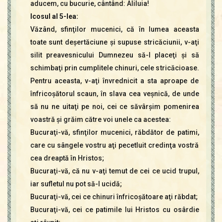
aducem, cu bucurie, cântând: Aliluia!
Icosul al 5-lea:
Văzând, sfinţilor mucenici, că în lumea aceasta
toate sunt deşertăciune şi supuse stricăciunii, v-aţi
silit preavesnicului Dumnezeu să-l placeţi şi să
schimbaţi prin cumplitele chinuri, cele stricăcioase.
Pentru aceasta, v-aţi învrednicit a sta aproape de
înfricoşătorul scaun, în slava cea veşnică, de unde
să nu ne uitaţi pe noi, cei ce săvârşim pomenirea
voastră şi grăim către voi unele ca acestea:
Bucuraţi-vă, sfinţilor mucenici, răbdător de patimi,
care cu sângele vostru aţi pecetluit credinţa vostră
cea dreaptă în Hristos;
Bucuraţi-vă, că nu v-aţi temut de cei ce ucid trupul,
iar sufletul nu pot să-l ucidă;
Bucuraţi-vă, cei ce chinuri înfricoşătoare aţi răbdat;
Bucuraţi-vă, cei ce patimile lui Hristos cu osârdie