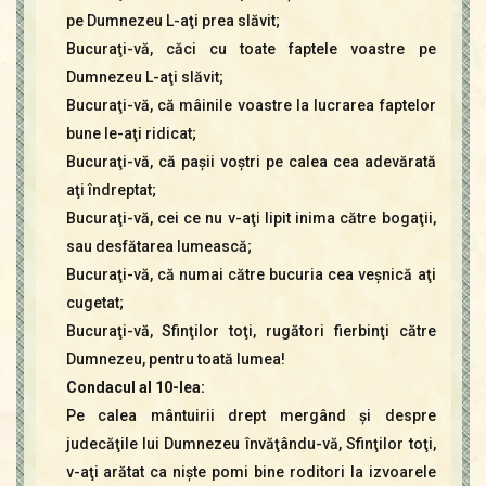
pe Dumnezeu L-aţi prea slăvit;
Bucuraţi-vă, căci cu toate faptele voastre pe
Dumnezeu L-aţi slăvit;
Bucuraţi-vă, că mâinile voastre la lucrarea faptelor
bune le-aţi ridicat;
Bucuraţi-vă, că paşii voştri pe calea cea adevărată
aţi îndreptat;
Bucuraţi-vă, cei ce nu v-aţi lipit inima către bogaţii,
sau desfătarea lumească;
Bucuraţi-vă, că numai către bucuria cea veşnică aţi
cugetat;
Bucuraţi-vă, Sfinţilor toţi, rugători fierbinţi către
Dumnezeu, pentru toată lumea!
Condacul al 10-lea:
Pe calea mântuirii drept mergând şi despre
judecăţile lui Dumnezeu învăţându-vă, Sfinţilor toţi,
v-aţi arătat ca nişte pomi bine roditori la izvoarele