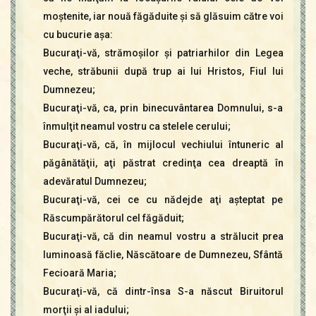
moştenite, iar nouă făgăduite şi să glăsuim către voi
cu bucurie aşa:
Bucuraţi-vă, strămoşilor şi patriarhilor din Legea
veche, străbunii după trup ai lui Hristos, Fiul lui
Dumnezeu;
Bucuraţi-vă, ca, prin binecuvântarea Domnului, s-a
înmulţit neamul vostru ca stelele cerului;
Bucuraţi-vă, că, în mijlocul vechiului întuneric al
păgânătăţii, aţi păstrat credinţa cea dreaptă în
adevăratul Dumnezeu;
Bucuraţi-vă, cei ce cu nădejde aţi aşteptat pe
Răscumpărătorul cel făgăduit;
Bucuraţi-vă, că din neamul vostru a strălucit prea
luminoasă făclie, Născătoare de Dumnezeu, Sfântă
Fecioară Maria;
Bucuraţi-vă, că dintr-însa S-a născut Biruitorul
morţii şi al iadului;