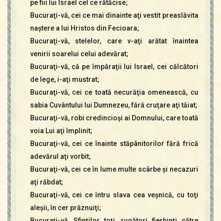
pe fiii lui Israel cel ce rătăcise;
Bucuraţi-vă, cei ce mai dinainte aţi vestit preaslăvita
naştere a lui Hristos din Fecioara;
Bucuraţi-vă, stelelor, care v-aţi arătat înaintea
venirii soarelui celui adevărat;
Bucuraţi-vă, că pe împăraţii lui Israel, cei călcători
de lege, i-aţi mustrat;
Bucuraţi-vă, cei ce toată necurăţia omenească, cu
sabia Cuvântului lui Dumnezeu, fără cruţare aţi tăiat;
Bucuraţi-vă, robi credincioşi ai Domnului, care toată
voia Lui aţi împlinit;
Bucuraţi-vă, cei ce înainte stăpânitorilor fără frică
adevărul aţi vorbit;
Bucuraţi-vă, cei ce în lume multe scârbe şi necazuri
aţi răbdat;
Bucuraţi-vă, cei ce întru slava cea veşnică, cu toţi
aleşii, în cer prăznuiţi;
Bucuraţi-vă, Sfinţilor toţi, rugători fierbinţi către