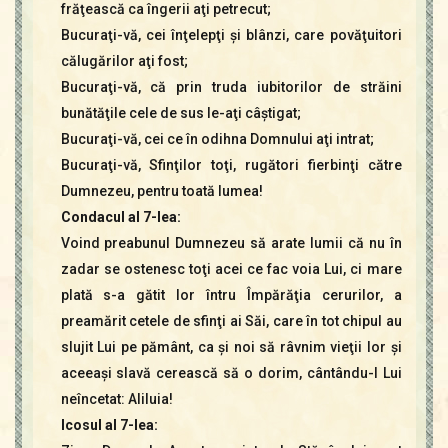
frăţească ca îngerii aţi petrecut;
Bucuraţi-vă, cei înţelepţi şi blânzi, care povăţuitori
călugărilor aţi fost;
Bucuraţi-vă, că prin truda iubitorilor de străini
bunătăţile cele de sus le-aţi câştigat;
Bucuraţi-vă, cei ce în odihna Domnului aţi intrat;
Bucuraţi-vă, Sfinţilor toţi, rugători fierbinţi către
Dumnezeu, pentru toată lumea!
Condacul al 7-lea:
Voind preabunul Dumnezeu să arate lumii că nu în
zadar se ostenesc toţi acei ce fac voia Lui, ci mare
plată s-a gătit lor întru Împărăţia cerurilor, a
preamărit cetele de sfinţi ai Săi, care în tot chipul au
slujit Lui pe pământ, ca şi noi să râvnim vieţii lor şi
aceeaşi slavă cerească să o dorim, cântându-I Lui
neîncetat: Aliluia!
Icosul al 7-lea: