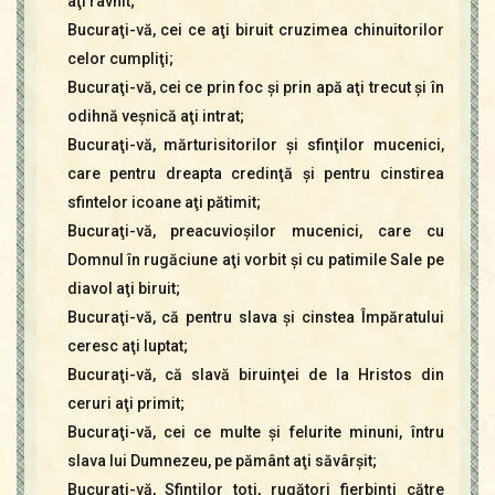
aţi râvnit;
Bucuraţi-vă, cei ce aţi biruit cruzimea chinuitorilor
celor cumpliţi;
Bucuraţi-vă, cei ce prin foc şi prin apă aţi trecut şi în
odihnă veşnică aţi intrat;
Bucuraţi-vă, mărturisitorilor şi sfinţilor mucenici,
care pentru dreapta credinţă şi pentru cinstirea
sfintelor icoane aţi pătimit;
Bucuraţi-vă, preacuvioşilor mucenici, care cu
Domnul în rugăciune aţi vorbit şi cu patimile Sale pe
diavol aţi biruit;
Bucuraţi-vă, că pentru slava şi cinstea Împăratului
ceresc aţi luptat;
Bucuraţi-vă, că slavă biruinţei de la Hristos din
ceruri aţi primit;
Bucuraţi-vă, cei ce multe şi felurite minuni, întru
slava lui Dumnezeu, pe pământ aţi săvârşit;
Bucuraţi-vă, Sfinţilor toţi, rugători fierbinţi către