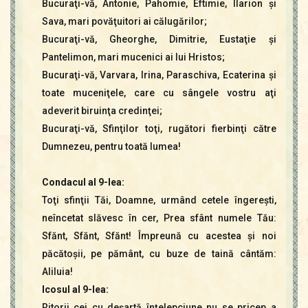
Bucuraţi-vă, Antonie, Pahomie, Eftimie, Ilarion şi
Sava, mari povăţuitori ai călugărilor;
Bucuraţi-vă, Gheorghe, Dimitrie, Eustaţie şi
Pantelimon, mari mucenici ai lui Hristos;
Bucuraţi-vă, Varvara, Irina, Paraschiva, Ecaterina şi
toate muceniţele, care cu sângele vostru aţi
adeverit biruinţa credinţei;
Bucuraţi-vă, Sfinţilor toţi, rugători fierbinţi către
Dumnezeu, pentru toată lumea!
Condacul al 9-lea:
Toţi sfinţii Tăi, Doamne, urmând cetele îngereşti,
neîncetat slăvesc în cer, Prea sfânt numele Tău:
Sfănt, Sfănt, Sfănt! Împreună cu acestea şi noi
păcătoşii, pe pământ, cu buze de taină cântăm:
Aliluia!
Icosul al 9-lea:
Ritorii cei cu deşartă înţelepciune nu se pricep a