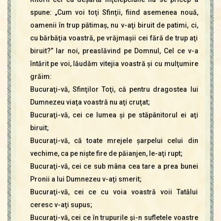
spune: „Cum voi toţi Sfinţii, fiind asemenea nouă,
oamenii în trup pătimaş, nu v-aţi biruit de patimi, ci,
cu bărbăţia voastră, pe vrăjmaşii cei fără de trup aţi
biruit?” Iar noi, preaslăvind pe Domnul, Cel ce v-a
întărit pe voi, lăudăm vitejia voastră şi cu mulţumire
grăim:
Bucuraţi-vă, Sfinţilor Toţi, că pentru dragostea lui
Dumnezeu viaţa voastră nu aţi cruţat;
Bucuraţi-vă, cei ce lumea şi pe stăpânitorul ei aţi
biruit;
Bucuraţi-vă, că toate mrejele şarpelui celui din
vechime, ca pe nişte fire de păianjen, le-aţi rupt;
Bucuraţi-vă, cei ce sub mâna cea tare a prea bunei
Pronii a lui Dumnezeu v-aţi smerit;
Bucuraţi-vă, cei ce cu voia voastră voii Tatălui
ceresc v-aţi supus;
Bucuraţi-vă, cei ce în trupurile şi-n sufletele voastre