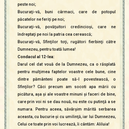
peste noi;
Bucuraţi-vă, buni cârmaci, care de potopul
păcatelor ne feriţi pe noi;
Bucuraţi-vă, povăţuitori credincioşi, care ne
îndreptaţi pe noi la patria cea cerească;
Bucuraţi-vă, Sfinţilor toţi, rugători fierbinţi către
Dumnezeu, pentru toată lumea!
Condacul al 12-lea:
Darul cel dat vouă de la Dumnezeu, ca o răsplată
pentru mulţimea faptelor voastre cele bune, cine
dintre pământeni poate să-l povestească, o
Sfinţilor? Căci precum am socoti apa mării cu
picătura, aşa şi ale voastre minuni şi faceri de bine,
care prin voi ni se dau nouă, nu este cu putinţă a se
numara. Pentru aceea, săvârşim mărită serbarea
aceasta, cu bucurie şi cu umilinţă, iar lui Dumnezeu,
Celui ce toate prin voi lucrează, îi cântăm: Aliluia!