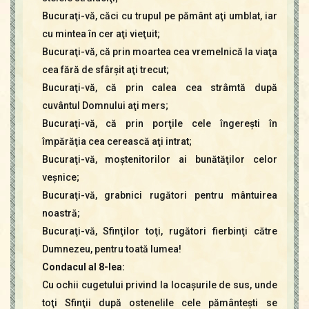
Bucuraţi-vă, căci cu trupul pe pământ aţi umblat, iar
cu mintea în cer aţi vieţuit;
Bucuraţi-vă, că prin moartea cea vremelnică la viaţa
cea fără de sfârşit aţi trecut;
Bucuraţi-vă, că prin calea cea strâmtă după
cuvântul Domnului aţi mers;
Bucuraţi-vă, că prin porţile cele îngereşti în
împărăţia cea cerească aţi intrat;
Bucuraţi-vă, moştenitorilor ai bunătăţilor celor
veşnice;
Bucuraţi-vă, grabnici rugători pentru mântuirea
noastră;
Bucuraţi-vă, Sfinţilor toţi, rugători fierbinţi către
Dumnezeu, pentru toată lumea!
Condacul al 8-lea:
Cu ochii cugetului privind la locaşurile de sus, unde
toţi Sfinţii după ostenelile cele pământeşti se