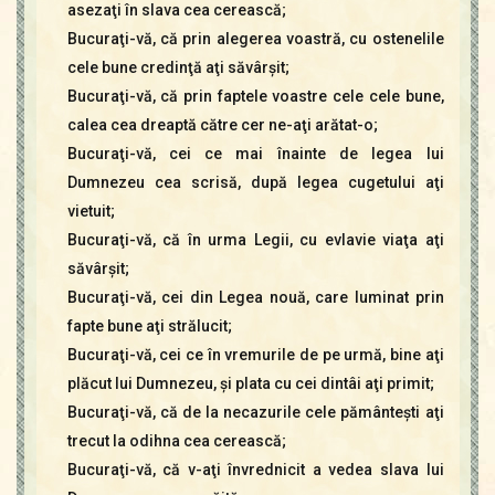
asezaţi în slava cea cerească;
Bucuraţi-vă, că prin alegerea voastră, cu ostenelile
cele bune credinţă aţi săvârşit;
Bucuraţi-vă, că prin faptele voastre cele cele bune,
calea cea dreaptă către cer ne-aţi arătat-o;
Bucuraţi-vă, cei ce mai înainte de legea lui
Dumnezeu cea scrisă, după legea cugetului aţi
vietuit;
Bucuraţi-vă, că în urma Legii, cu evlavie viaţa aţi
săvârşit;
Bucuraţi-vă, cei din Legea nouă, care luminat prin
fapte bune aţi strălucit;
Bucuraţi-vă, cei ce în vremurile de pe urmă, bine aţi
plăcut lui Dumnezeu, şi plata cu cei dintâi aţi primit;
Bucuraţi-vă, că de la necazurile cele pământeşti aţi
trecut la odihna cea cerească;
Bucuraţi-vă, că v-aţi învrednicit a vedea slava lui