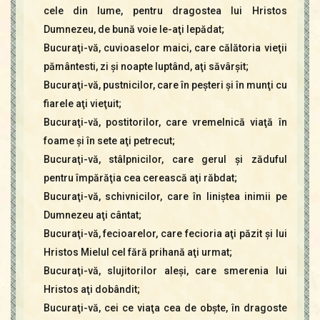
cele din lume, pentru dragostea lui Hristos
Dumnezeu, de bună voie le-aţi lepădat;
Bucuraţi-vă, cuvioaselor maici, care călătoria vieţii
pământesti, zi şi noapte luptând, aţi săvârşit;
Bucuraţi-vă, pustnicilor, care în peşteri şi în munţi cu
fiarele aţi vieţuit;
Bucuraţi-vă, postitorilor, care vremelnică viaţă în
foame şi în sete aţi petrecut;
Bucuraţi-vă, stâlpnicilor, care gerul şi zăduful
pentru împărăţia cea cerească aţi răbdat;
Bucuraţi-vă, schivnicilor, care în liniştea inimii pe
Dumnezeu aţi cântat;
Bucuraţi-vă, fecioarelor, care fecioria aţi păzit şi lui
Hristos Mielul cel fără prihană aţi urmat;
Bucuraţi-vă, slujitorilor aleşi, care smerenia lui
Hristos aţi dobândit;
Bucuraţi-vă, cei ce viaţa cea de obşte, în dragoste