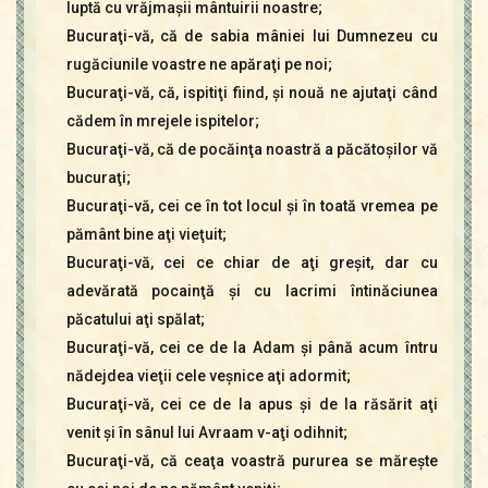
luptă cu vrăjmaşii mântuirii noastre;
Bucuraţi-vă, că de sabia mâniei lui Dumnezeu cu
rugăciunile voastre ne apăraţi pe noi;
Bucuraţi-vă, că, ispitiţi fiind, şi nouă ne ajutaţi când
cădem în mrejele ispitelor;
Bucuraţi-vă, că de pocăinţa noastră a păcătoşilor vă
bucuraţi;
Bucuraţi-vă, cei ce în tot locul şi în toată vremea pe
pământ bine aţi vieţuit;
Bucuraţi-vă, cei ce chiar de aţi greşit, dar cu
adevărată pocainţă şi cu lacrimi întinăciunea
păcatului aţi spălat;
Bucuraţi-vă, cei ce de la Adam şi până acum întru
nădejdea vieţii cele veşnice aţi adormit;
Bucuraţi-vă, cei ce de la apus şi de la răsărit aţi
venit şi în sânul lui Avraam v-aţi odihnit;
Bucuraţi-vă, că ceaţa voastră pururea se măreşte