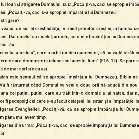
 lui Ioan şi strigarea Domnului Isus: „Pocăiţi-vă, căci se apropie împ
ea: „Pocăiţi-vă, căci s-a apropiat împărăţia lui Dumnezeu”.
 strigare?
 veacul de aur al creştinătăţii, în traiul primilor creştini, în famili
t. Dar încetul cu încetul, urmele, semnele Împărăţiei lui Dumnezeu 
lui rău.
eacului acestuia”, care a orbit mintea oamenilor, să nu vadă străluc
ternic care domneşte în întunericul acestei lumi” (Ef 6, 12). Se pare
a de mare şi tare ca azi.
atan este semnul că se apropie Împărăţia lui Dumnezeu. Biblia ne 
e. Va fi răsturnat când Domnul va veni a doua oră să aducă din no
 cei puţini, puţini, care au trăit într-o domnie a lui satan, dar nu i
r fi pedepsiţi cei care s-au făcut cetăţenii lui satan şi ai împărăţiei lu
strigarea Evangheliei: „Pocăiţi-vă, că se apropie împărăţia lui Du
im până mai avem timp.
rigarea din urmă: „Pocăiţi-vă, căci se apropie împărăţia lui Dumnez
 6)…