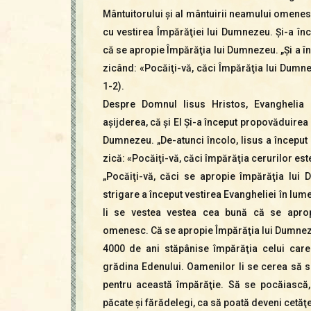
Mântuitorului şi al mântuirii neamului omenesc
cu vestirea Împărăţiei lui Dumnezeu. Şi-a în
că se apropie Împărăţia lui Dumnezeu. „Şi a î
zicând: «Pocăiţi-vă, căci Împărăţia lui Dumn
1-2).
Despre Domnul Iisus Hristos, Evangheli
aşijderea, că şi El Şi-a început propovăduirea 
Dumnezeu. „De-atunci încolo, Iisus a început
zică: «Pocăiţi-vă, căci împărăţia cerurilor est
„Pocăiţi-vă, căci se apropie împărăţia lui
strigare a început vestirea Evangheliei în lum
li se vestea vestea cea bună că se apro
omenesc. Că se apropie Împărăţia lui Dumnez
4000 de ani stăpânise împărăţia celui care
grădina Edenului. Oamenilor li se cerea să s
pentru această împărăţie. Să se pocăiască
păcate şi fărădelegi, ca să poată deveni cetăţen