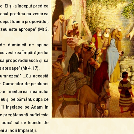
. El şi-a început predica
ceput predica cu vestirea
nceput Ioan a propovădui,
ezeu este aproape” (Mt 3,
a de duminică ne spune
cu vestirea Împărăţiei lui
 să propovăduiască şi să
e aproape” (Mt 4, 17).
 Dumnezeu!” …Cu această
e. Oamenilor de pe atunci
pie mântuirea neamului
eu şi pe pământ, după ce
 îl înşelase pe Adam în
e pregătească sufleteşte
, adică să se lepede de
i ai noii Împărăţii.