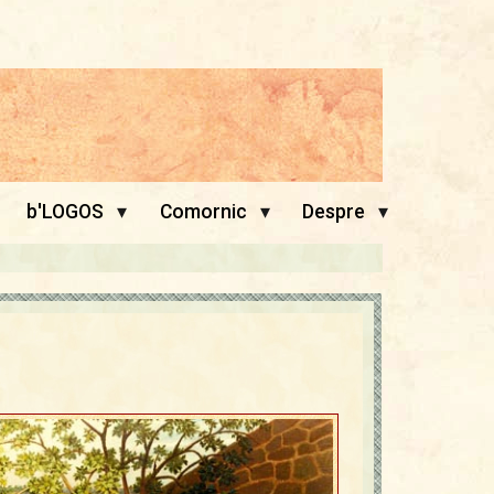
▾
▾
▾
b'LOGOS
Comornic
Despre