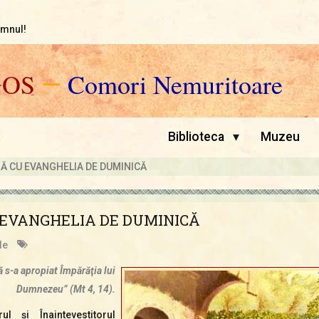
omnul!
GOS
—
Comori Nemuritoare
▾
Biblioteca
Muzeu
RĂ CU EVANGHELIA DE DUMINICĂ
 EVANGHELIA DE DUMINICĂ
le
ă s-a apropiat Împărăţia lui
Dumnezeu” (Mt 4, 14).
l şi Înaintevestitorul