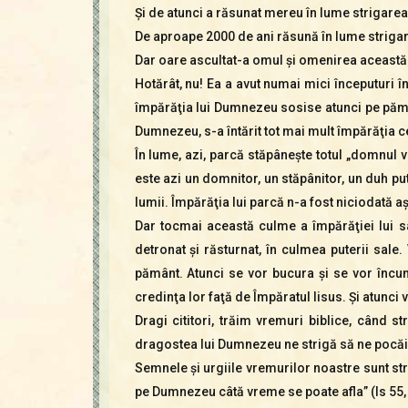
Şi de atunci a răsunat mereu în lume strigarea
De aproape 2000 de ani răsună în lume strigar
Dar oare ascultat-a omul şi omenirea această
Hotărât, nu! Ea a avut numai mici începuturi în
împărăţia lui Dumnezeu sosise atunci pe pămân
Dumnezeu, s-a întărit tot mai mult împărăţia ce
În lume, azi, parcă stăpâneşte totul „domnul v
este azi un domnitor, un stăpânitor, un duh pu
lumii. Împărăţia lui parcă n-a fost niciodată aş
Dar tocmai această culme a împărăţiei lui s
detronat şi răsturnat, în culmea puterii sal
pământ. Atunci se vor bucura şi se vor încununa
credinţa lor faţă de Împăratul Iisus. Şi atunci vo
Dragi cititori, trăim vremuri biblice, când 
dragostea lui Dumnezeu ne strigă să ne pocă
Semnele şi urgiile vremurilor noastre sunt st
pe Dumnezeu câtă vreme se poate afla” (Is 55,