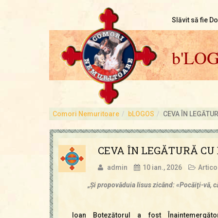
Slăvit să fie D
b'LO
Comori Nemuritoare
bLOGOS
CEVA ÎN LEGĂTU
CEVA ÎN LEGĂTURĂ CU
admin
10 ian., 2026
Artico
„Şi propovăduia Iisus zicând: «Pocăiţi-vă, c
Ioan Botezătorul a fost Înaintemergătoru