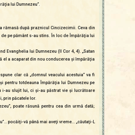
ărăţia lui Dumnezeu”.
a cea rămasă după praznicul Cincizecimii. Ceva din
de pe pământ s-au stins. În loc de Împărăţia lui
ind Evanghelia lui Dumnezeu (II Cor 4, 4). „Satan
 că el a acaparat din nou conducerea şi împărăţia
spune clar că „domnul veacului acestuia” va fi
u şi pentru totdeauna Împărăţia lui Dumnezeu pe
-au slujit lui, ci şi-au păstrat vie şi lucrătoare
i, prin păcatele lor.
mnezeu”, poate răsună pentru cea din urmă dată;
eu”… pocăiţi-vă până mai aveţi vreme… „căutaţi-L