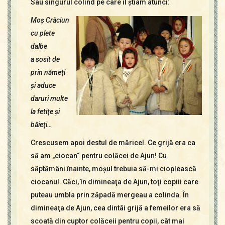
Sau singurul colind pe care îl ştiam atunci:
Moş Crăciun
cu plete
dalbe
a sosit de
prin nămeţi
şi aduce
daruri multe
la fetiţe şi
băieţi…
Crescusem apoi destul de măricel. Ce grijă era ca
să am „ciocan“ pentru colăcei de Ajun! Cu
săptămâni înainte, moşul trebuia să-mi cioplească
ciocanul. Căci, în dimineaţa de Ajun, toţi copiii care
puteau umbla prin zăpadă mergeau a colinda. În
dimineaţa de Ajun, cea dintâi grijă a femeilor era să
scoată din cuptor colăceii pentru copii, cât mai