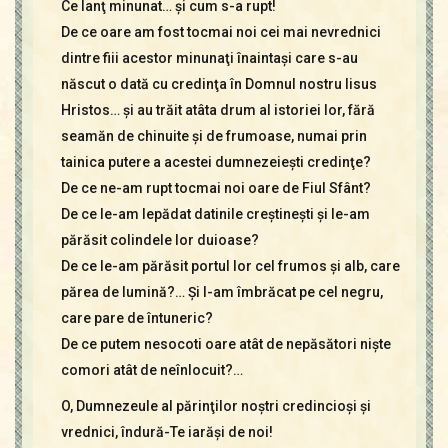
Ce lanţ minunat… şi cum s-a rupt!
De ce oare am fost tocmai noi cei mai nevrednici
dintre fiii acestor minunaţi înaintaşi care s-au
născut o dată cu credinţa în Domnul nostru Iisus
Hristos… şi au trăit atâta drum al istoriei lor, fără
seamăn de chinuite şi de frumoase, numai prin
tainica putere a acestei dumnezeieşti credinţe?
De ce ne-am rupt tocmai noi oare de Fiul Sfânt?
De ce le-am lepădat datinile creştineşti şi le-am
părăsit colindele lor duioase?
De ce le-am părăsit portul lor cel frumos şi alb, care
părea de lumină?… Şi l-am îmbrăcat pe cel negru,
care pare de întuneric?
De ce putem nesocoti oare atât de nepăsători nişte
comori atât de neînlocuit?…
O, Dumnezeule al părinţilor noştri credincioşi şi
vrednici, îndură-Te iarăşi de noi!