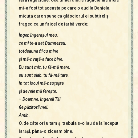
fără rugăciune. Cea dintâi dintre rugăciunile mele
mi-a fost tot aceasta pe care o aud la Daniela,
micuţa care spune cu glăsciorul ei subţirel şi
fraged ca un firicel de iarbă verde:
Înger, îngeraşul meu,
ce mi te-a dat Dumnezeu,
totdeauna fii cu mine
şi mă-nvaţă-a face bine.
Eu sunt mic, tu fă-mă mare,
eu sunt slab, tu fă-mă tare,
în tot locul mă-nsoţeşte
şi de rele mă fereşte.
– Doamne, îngereii Tăi
fie păzitorii mei.
Amin.
O, de câte ori uitam şi trebuia s-o iau de la început
iarăşi, până-o ziceam bine.