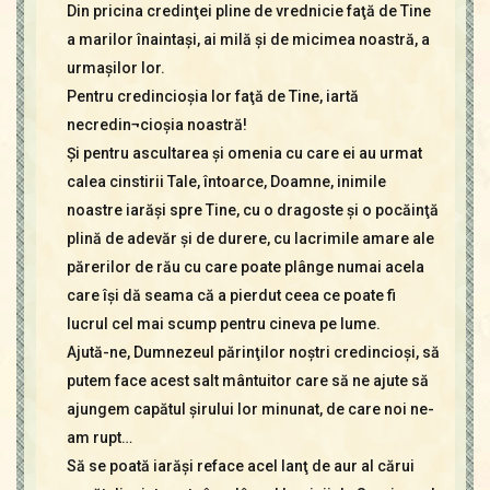
Din pricina credinţei pline de vrednicie faţă de Tine
a marilor înaintaşi, ai milă şi de micimea noastră, a
urmaşilor lor.
Pentru credincioşia lor faţă de Tine, iartă
necredin¬cioşia noastră!
Şi pentru ascultarea şi omenia cu care ei au urmat
calea cinstirii Tale, întoarce, Doamne, inimile
noastre iarăşi spre Tine, cu o dragoste şi o pocăinţă
plină de adevăr şi de durere, cu lacrimile amare ale
părerilor de rău cu care poate plânge numai acela
care îşi dă seama că a pierdut ceea ce poate fi
lucrul cel mai scump pentru cineva pe lume.
Ajută-ne, Dumnezeul părinţilor noştri credincioşi, să
putem face acest salt mântuitor care să ne ajute să
ajungem capătul şirului lor minunat, de care noi ne-
am rupt…
Să se poată iarăşi reface acel lanţ de aur al cărui