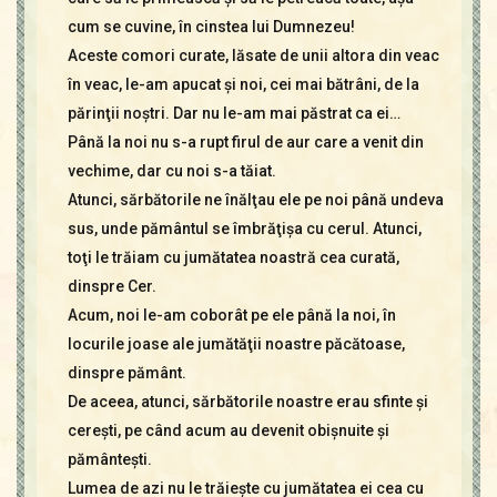
cum se cuvine, în cinstea lui Dumnezeu!
Aceste comori curate, lăsate de unii altora din veac
în veac, le-am apucat şi noi, cei mai bătrâni, de la
părinţii noştri. Dar nu le-am mai păstrat ca ei…
Până la noi nu s-a rupt firul de aur care a venit din
vechime, dar cu noi s-a tăiat.
Atunci, sărbătorile ne înălţau ele pe noi până undeva
sus, unde pământul se îmbrăţişa cu cerul. Atunci,
toţi le trăiam cu jumătatea noastră cea curată,
dinspre Cer.
Acum, noi le-am coborât pe ele până la noi, în
locurile joase ale jumătăţii noastre păcătoase,
dinspre pământ.
De aceea, atunci, sărbătorile noastre erau sfinte şi
cereşti, pe când acum au devenit obişnuite şi
pământeşti.
Lumea de azi nu le trăieşte cu jumătatea ei cea cu