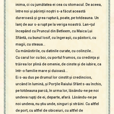
inima, ci cu jumătatea ei cea cu stomacul. De aceea,
între noi şi părinţii noştri s-a făcut această
dureroasă şi grea ruptură, poate, pe totdeauna. Un
lanţ de aur s-a rupt pe la veriga noastră. Lan¬ţul
începând cu Pruncul din Betleem, cu Maica Lui
Sfântă, cu bunul Iosif, cu îngeraşii, cu păstorii, cu
magii, cu steaua…
Cu mănăstirile, cu datinile curate, cu colinzile…
Cu carul lor cu boi, cu portul frumos, cu credinţa şi
trăirea lor plină de omenie, de cinste şi de iubire, ca
într-o familie mare şi duioasă…
Ei s-au dus pe drumul lor cinstit şi credincios,
urcând în lumină, şi Porţile Raiului Sfânt s-au închis,
pe totdeauna parcă, în urma lor, lăsându-ne pe noi
undeva rupţi de ei, departe, afară. Lăsându-ne pe
noi undeva, nu ştiu unde, singuri şi străini. Cu altfel
de port, cu altfel de obiceiuri, cu altfel de