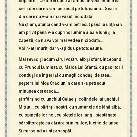
copilării… Ce dureroasă a rămas pe veci amintirea
serii din care v-am petrecut pe totdeauna… Seara
din care nu v-am mai văzut niciodată…
Nu ştiam, atunci când v-am petrecut până la uliţă şi v
am privit până v-a cuprins lumina albă a lunii şi a
zăpezii, că nu vă voi mai vedea niciodată…
Voi n-aţi murit, dar v-aţi dus pe totdeauna.
Mai revăd şi acum şirul vostru alb şi sfânt, începând
cu Pruncul Luminat, cu Maica Lui Sfântă, cu păs¬torii
conduşi de îngeri şi cu magii conduşi de stea…
peştera lui Moş Crăciun în care s-a petrecut
minunea cerească…
şi sfârşind cu unchiul Culae şi colindele lui unchiul
Mitruţ… cu părinţii noştri, cu sumanele de lână albă,
cu opincile lor noi, cu pletele lor lungi, pieptănate
sărbătoreşte cu cărare prin mijloc, lucind de unse.
Şi mirosind a unt proaspăt.