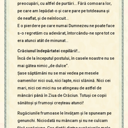
preocupări, cu altfel de purtări… Fără comoara lor,
pe care am lepădat-o şi care pare pe totdeauna şi
de neaflat, şi de neînlocuit…
E o pierdere pe care numai Dumnezeu ne poate face
s-o regretăm cu adevărat, întorcându-ne spre tot ce
era atunci atât de minunat…
Crăciunul îndepărtatei copilării!…
Încă de la începutul postului, în casele noastre nu se
mai gătea nimic „de dulce“.
Şase săptămâni nu se mai vedea pe mesele
oamenilor nici ouă, nici lapte, nici slănină. Nici cei
mari, nici cei mici nu se atingeau de astfel de
mâncări până în Ziua de Crăciun. Totuşi ce copii
sănătoşi şi frumoşi creşteau atunci!
Rugăciunile frumoase le învăţam şi le spuneam pe
genunchi. Niciodată nu mâncam şi nu ne culcam