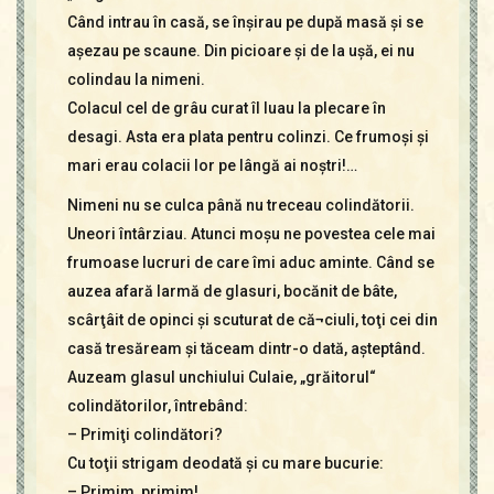
Când intrau în casă, se înşirau pe după masă şi se
aşezau pe scaune. Din picioare şi de la uşă, ei nu
colindau la nimeni.
Colacul cel de grâu curat îl luau la plecare în
desagi. Asta era plata pentru colinzi. Ce frumoşi şi
mari erau colacii lor pe lângă ai noştri!…
Nimeni nu se culca până nu treceau colindătorii.
Uneori întârziau. Atunci moşu ne povestea cele mai
frumoase lucruri de care îmi aduc aminte. Când se
auzea afară larmă de glasuri, bocănit de bâte,
scârţâit de opinci şi scuturat de că¬ciuli, toţi cei din
casă tresăream şi tăceam dintr-o dată, aşteptând.
Auzeam glasul unchiului Culaie, „grăitorul“
colindătorilor, întrebând:
– Primiţi colindători?
Cu toţii strigam deodată şi cu mare bucurie:
– Primim, primim!