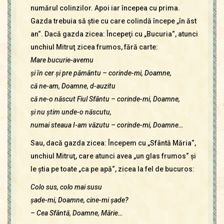
numărul colinzilor. Apoi iar începea cu prima.
Gazda trebuia să ştie cu care colindă începe „în ăst
an“. Dacă gazda zicea: Începeţi cu „Bucuria“, atunci
unchiul Mitruţ zicea frumos, fără carte:
Mare bucurie-avemu
şi în cer şi pre pământu – corinde-mi, Doamne,
că ne-am, Doamne, d-auzitu
că ne-o născut Fiul Sfântu – corinde-mi, Doamne,
şi nu ştim unde-o născutu,
numai steaua I-am văzutu – corinde-mi, Doamne…
Sau, dacă gazda zicea: Începem cu „Sfântă Măria“,
unchiul Mitruţ, care atunci avea „un glas frumos“ şi
le ştia pe toate „ca pe apă“, zicea la fel de bucuros:
Colo sus, colo mai susu
şade-mi, Doamne, cine-mi şade?
– Cea Sfântă, Doamne, Mărie…