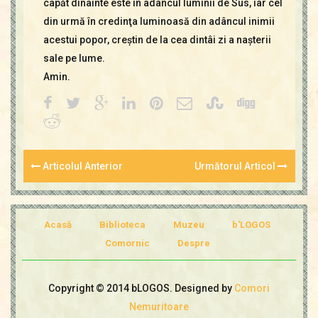
capăt dinainte este în adâncul luminii de Sus, iar cel
din urmă în credinţa luminoasă din adâncul inimii
acestui popor, creştin de la cea dintâi zi a naşterii
sale pe lume.
Amin.
Articolul Anterior
Următorul Articol
Acasă
Biblioteca
Muzeu
b'LOGOS
Comornic
Despre
Copyright © 2014 bLOGOS. Designed by
Comori
Nemuritoare