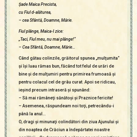
Şade Maica Precista,
cu Fiul d-alăturea,
– cea Sfântă, Doamne, Mărie.
Fiul plânge, Maica-I zice:
„Taci, Fiul meu, nu mai plânge!“
– Cea Sfântă, Doamne, Mărie…
Când gătau colinzile, grăitorul spunea „mulţumita“
şi îşi luau rămas bun, făcând tot felul de urări de
bine şi de mulţumiri pentru primirea frumoasă şi
pentru colacul cel de grâu curat. Apoi se ridicau,
ieşind precum intraseră şi spunând:
– Să mai rămâneţi sănătoşi şi Praznice fericite!
– Asemenea, răspundeam noi toţi, petrecându-i
până la anul…
O, dragi şi minunaţi colindători din ziua Ajunului şi
din noaptea de Crăciun a îndepărtatei noastre