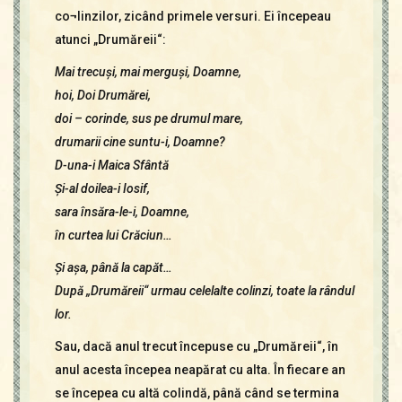
co¬linzilor, zicând primele versuri. Ei începeau
atunci „Drumăreii“:
Mai trecuşi, mai merguşi, Doamne,
hoi, Doi Drumărei,
doi – corinde, sus pe drumul mare,
drumarii cine suntu-i, Doamne?
D-una-i Maica Sfântă
Şi-al doilea-i Iosif,
sara însăra-le-i, Doamne,
în curtea lui Crăciun…
Şi aşa, până la capăt…
După „Drumăreii“ urmau celelalte colinzi, toate la rândul
lor.
Sau, dacă anul trecut începuse cu „Drumăreii“, în
anul acesta începea neapărat cu alta. În fiecare an
se începea cu altă colindă, până când se termina