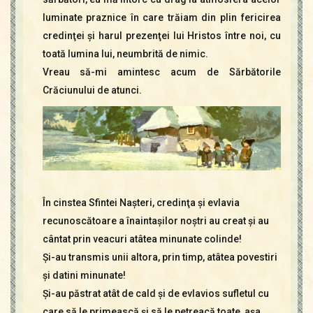
luminate praznice în care trăiam din plin fericirea
credinţei şi harul prezenţei lui Hristos între noi, cu
toată lumina lui, neumbrită de nimic.
Vreau să-mi amintesc acum de Sărbătorile
Crăciunului de atunci.
În cinstea Sfintei Naşteri, credinţa şi evlavia
recunoscătoare a înaintaşilor noştri au creat şi au
cântat prin veacuri atâtea minunate colinde!
Şi-au transmis unii altora, prin timp, atâtea povestiri
şi datini minunate!
Şi-au păstrat atât de cald şi de evlavios sufletul cu
care să le primească şi să le petreacă toate, aşa