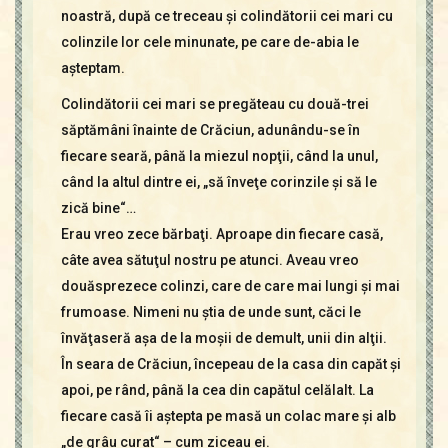
noastră, după ce treceau şi colindătorii cei mari cu
colinzile lor cele minunate, pe care de-abia le
aşteptam.
Colindătorii cei mari se pregăteau cu două-trei
săptămâni înainte de Crăciun, adunându-se în
fiecare seară, până la miezul nopţii, când la unul,
când la altul dintre ei, „să înveţe corinzile şi să le
zică bine“…
Erau vreo zece bărbaţi. Aproape din fiecare casă,
câte avea sătuţul nostru pe atunci. Aveau vreo
douăsprezece colinzi, care de care mai lungi şi mai
frumoase. Nimeni nu ştia de unde sunt, căci le
învăţaseră aşa de la moşii de demult, unii din alţii.
În seara de Crăciun, începeau de la casa din capăt şi
apoi, pe rând, până la cea din capătul celălalt. La
fiecare casă îi aştepta pe masă un colac mare şi alb
„de grâu curat“ – cum ziceau ei.