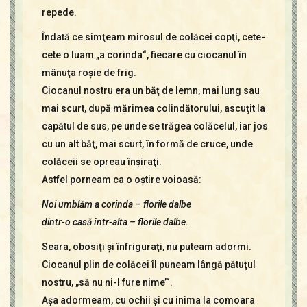
repede.
Îndată ce simţeam mirosul de colăcei copţi, cete-
cete o luam „a corinda“, fiecare cu ciocanul în
mânuţa roşie de frig.
Ciocanul nostru era un băţ de lemn, mai lung sau
mai scurt, după mărimea colindătorului, ascuţit la
capătul de sus, pe unde se trăgea colăcelul, iar jos
cu un alt băţ, mai scurt, în formă de cruce, unde
colăceii se opreau înşiraţi.
Astfel porneam ca o oştire voioasă:
Noi umblăm a corinda – florile dalbe
dintr-o casă într-alta – florile dalbe.
Seara, obosiţi şi înfriguraţi, nu puteam adormi.
Ciocanul plin de colăcei îl puneam lângă pătuţul
nostru, „să nu ni-l fure nime’“.
Aşa adormeam, cu ochii şi cu inima la comoara