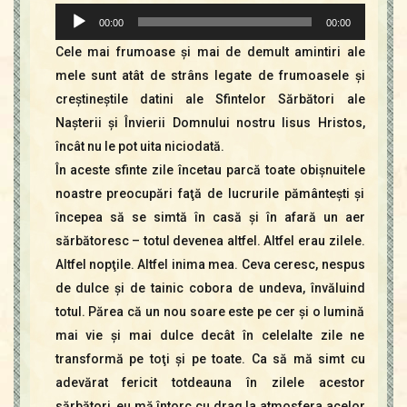
Contact
Player
00:00
00:00
Icoane
audio
Mărgăritare
Cele mai frumoase şi mai de demult amintiri ale
mele sunt atât de strâns legate de frumoasele şi
Calendar
creştineştile datini ale Sfintelor Sărbători ale
Glosar
Naşterii şi Învierii Domnului nostru Iisus Hristos,
Repere
încât nu le pot uita niciodată.
În aceste sfinte zile încetau parcă toate obişnuitele
noastre preocupări faţă de lucrurile pământeşti şi
începea să se simtă în casă şi în afară un aer
sărbătoresc – totul devenea altfel. Altfel erau zilele.
Altfel nopţile. Altfel inima mea. Ceva ceresc, nespus
de dulce şi de tainic cobora de undeva, învăluind
totul. Părea că un nou soare este pe cer şi o lumină
mai vie şi mai dulce decât în celelalte zile ne
transformă pe toţi şi pe toate. Ca să mă simt cu
adevărat fericit totdeauna în zilele acestor
sărbători, eu mă întorc cu drag la atmosfera acelor