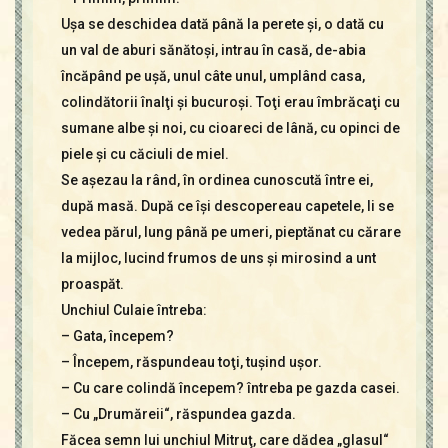
Uşa se deschidea dată până la perete şi, o dată cu
un val de aburi sănătoşi, intrau în casă, de-abia
încăpând pe uşă, unul câte unul, umplând casa,
colindătorii înalţi şi bucuroşi. Toţi erau îmbrăcaţi cu
sumane albe şi noi, cu cioareci de lână, cu opinci de
piele şi cu căciuli de miel.
Se aşezau la rând, în ordinea cunoscută între ei,
după masă. După ce îşi descopereau capetele, li se
vedea părul, lung până pe umeri, pieptănat cu cărare
la mijloc, lucind frumos de uns şi mirosind a unt
proaspăt.
Unchiul Culaie întreba:
– Gata, începem?
– Începem, răspundeau toţi, tuşind uşor.
– Cu care colindă începem? întreba pe gazda casei.
– Cu „Drumăreii“, răspundea gazda.
Făcea semn lui unchiul Mitruţ, care dădea „glasul“