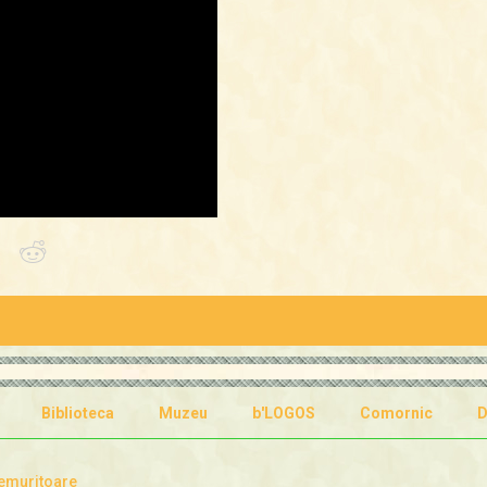
Biblioteca
Muzeu
b'LOGOS
Comornic
D
emuritoare