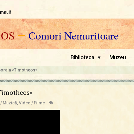
omnul!
GOS
—
Comori Nemuritoare
▾
Biblioteca
Muzeu
Corala «Timotheos»
«Timotheos»
 / Muzică
,
Video / Filme