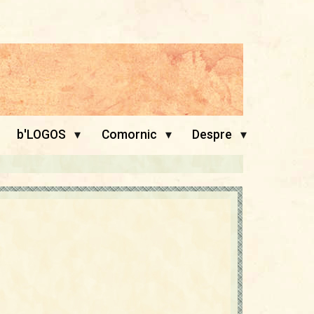
▾
▾
▾
b'LOGOS
Comornic
Despre