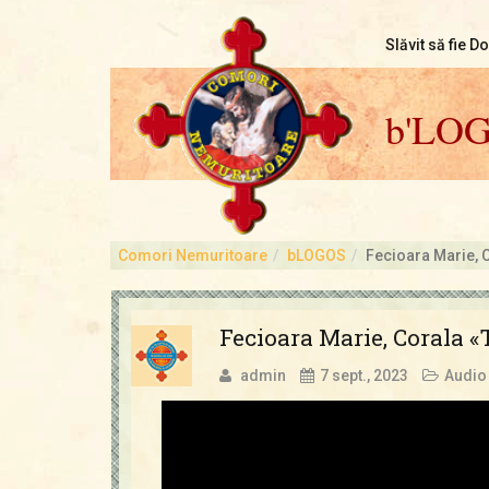
Slăvit să fie D
b'LO
Comori Nemuritoare
bLOGOS
Fecioara Marie, 
Fecioara Marie, Corala 
admin
7 sept., 2023
Audio