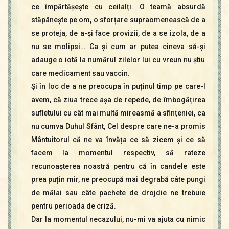
ce împărtășește cu ceilalți. O teamă absurdă
stăpânește pe om, o sforțare supraomenească de a
se proteja, de a-și face provizii, de a se izola, de a
nu se molipsi… Ca și cum ar putea cineva să-și
adauge o iotă la numărul zilelor lui cu vreun nu știu
care medicament sau vaccin.
Și în loc de a ne preocupa în puținul timp pe care-l
avem, că ziua trece așa de repede, de îmbogățirea
sufletului cu cât mai multă mireasmă a sfințeniei, ca
nu cumva Duhul Sfânt, Cel despre care ne-a promis
Mântuitorul că ne va învăța ce să zicem și ce să
facem la momentul respectiv, să rateze
recunoașterea noastră pentru că în candele este
prea puțin mir, ne preocupă mai degrabă câte pungi
de mălai sau câte pachete de drojdie ne trebuie
pentru perioada de criză.
Dar la momentul necazului, nu-mi va ajuta cu nimic