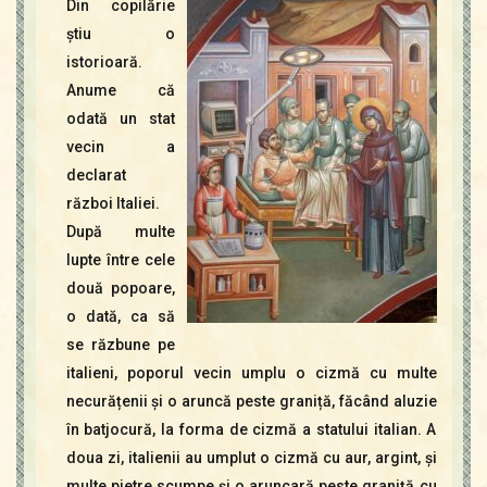
Din copilărie
Contact
Icoane
știu o
Mărgăritare
istorioară.
Anume că
Calendar
odată un stat
Glosar
vecin a
Repere
declarat
război Italiei.
După multe
lupte între cele
două popoare,
o dată, ca să
se răzbune pe
italieni, poporul vecin umplu o cizmă cu multe
necurățenii și o aruncă peste graniță, făcând aluzie
în batjocură, la forma de cizmă a statului italian. A
doua zi, italienii au umplut o cizmă cu aur, argint, și
multe pietre scumpe și o aruncară peste graniță cu