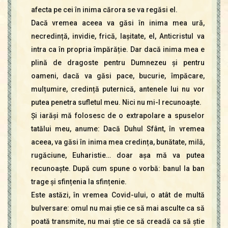
afecta pe cei în inima cărora se va regăsi el.
Dacă vremea aceea va găsi în inima mea ură,
necredință, invidie, frică, lașitate, el, Anticristul va
intra ca în propria împărăție. Dar dacă inima mea e
plină de dragoste pentru Dumnezeu și pentru
oameni, dacă va găsi pace, bucurie, împăcare,
mulțumire, credință puternică, antenele lui nu vor
putea penetra sufletul meu. Nici nu mi-l recunoaște.
Și iarăși mă folosesc de o extrapolare a spuselor
tatălui meu, anume: Dacă Duhul Sfânt, în vremea
aceea, va găsi în inima mea credința, bunătate, milă,
rugăciune, Euharistie… doar așa mă va putea
recunoaște. După cum spune o vorbă: banul la ban
trage și sfințenia la sfințenie.
Este astăzi, în vremea Covid-ului, o atât de multă
bulversare: omul nu mai știe ce să mai asculte ca să
poată transmite, nu mai știe ce să creadă ca să știe