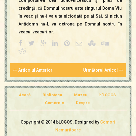
comportarea cea duhovnicească și plină de
credință, că Domnul nostru este singurul Domn Viu
în veac și nu-i va uita niciodată pe ai Săi. Și niciun
Antidomn nu-L va detrona pe Domnul nostru în
veacul veacurilor.
Articolul Anterior
Următorul Articol
Acasă
Biblioteca
Muzeu
b'LOGOS
Comornic
Despre
Copyright © 2014 bLOGOS. Designed by
Comori
Nemuritoare