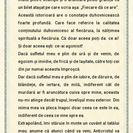
un bilet atașat pe care scria așa: „Fiecare dă ce are“.
Această istorioară are o conotație duhovnicească
foarte profundă. Care face referire la calitatea
conținutului duhovnicesc al fiecăruia, la nălțimea
spirituală a fiecăruia. Că doar aceea poți da: ce ai!
Și doar aceea ești: ce-ai agonisit!
Dacă sufletul meu e plin de ură și de venin, de
egoism și invidie, de frică și de lașitate, către toți cei
din jur numai aceasta împroșcă.
Dar dacă sufletul meu e plin de iubire, de dăruire, de
blândețe, de iertare, de milă, indiferent cât de
murdară ar fi aruncătura cuiva spre mine, aceasta
nu-mi atinge decât trupul, învelișul meu exterior. Din
inima mea va pleca înapoi doar ceea ce este în ea,
indiferent de ceea ce vine spre ea.
Extrapolând, îmi stăruie în minte un cuvânt al tatălui
meu: anume că atunci când va veni, Anticristul va