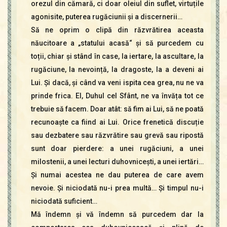
orezul din cămară, ci doar oleiul din suflet, virtuțile
agonisite, puterea rugăciunii și a discernerii…
Să ne oprim o clipă din răzvrătirea aceasta
năucitoare a „statului acasă“ și să purcedem cu
toții, chiar și stând în case, la iertare, la ascultare, la
rugăciune, la nevoință, la dragoste, la a deveni ai
Lui. Și dacă, și când va veni ispita cea grea, nu ne va
prinde frica. El, Duhul cel Sfânt, ne va învăța tot ce
trebuie să facem. Doar atât: să fim ai Lui, să ne poată
recunoaște ca fiind ai Lui. Orice frenetică discuție
sau dezbatere sau răzvrătire sau grevă sau ripostă
sunt doar pierdere: a unei rugăciuni, a unei
milostenii, a unei lecturi duhovnicești, a unei iertări…
Și numai acestea ne dau puterea de care avem
nevoie. Și niciodată nu-i prea multă… Și timpul nu-i
niciodată suficient…
Mă îndemn și vă îndemn să purcedem dar la