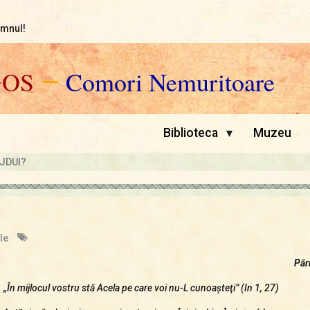
omnul!
GOS
—
Comori Nemuritoare
▾
Biblioteca
Muzeu
ĂJDUI?
le
Pă
r
„În mijlocul vostru stă Acela pe care voi nu-L cunoaşteţi” (In 1, 27)