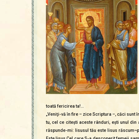
toată fericirea ta!…
„Veniţi-vă în fire – zice Scriptura –, căci sun
tu, cel ce citeşti aceste rânduri, eşti unul d
răspunde-mi: Iisusul tău este Iisus răscum¬p
Este Iisus Cel care S-a descoperit femeii sama