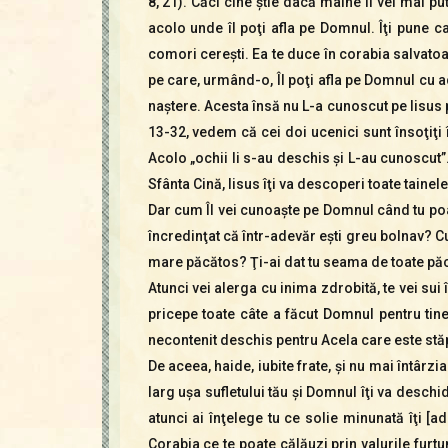
8, 21). Căci cine ştie dacă mâine Îl vei mai p
acolo unde îl poţi afla pe Domnul. Îţi pune ca
comori cereşti. Ea te duce în corabia salvatoa
pe care, urmând-o, Îl poţi afla pe Domnul cu ad
naştere. Acesta însă nu L-a cunoscut pe Iisus p
13-32, vedem că cei doi ucenici sunt însoţiţi
Acolo „ochii li s-au deschis şi L-au cunoscut”.
Sfânta Cină, Iisus îţi va descoperi toate taine
Dar cum Îl vei cunoaşte pe Domnul când tu poat
încredinţat că într-adevăr eşti greu bolnav? Cu
mare păcătos? Ţi-ai dat tu seama de toate păcat
Atunci vei alerga cu inima zdrobită, te vei sui 
pricepe toate câte a făcut Domnul pentru tine p
necontenit deschis pentru Acela care este stăp
De aceea, haide, iubite frate, şi nu mai întârz
larg uşa sufletului tău şi Domnul îţi va deschid
atunci ai înţelege tu ce solie minunată îţi [
Corabia ce te poate călăuzi prin valurile furtun