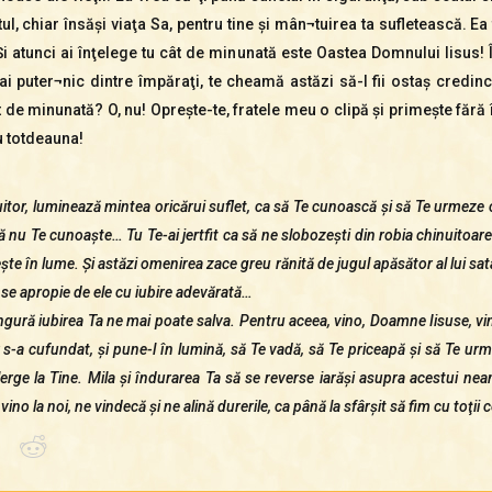
totul, chiar însăşi viaţa Sa, pentru tine şi mân¬tuirea ta sufletească. E
i atunci ai înţelege tu cât de minunată este Oastea Domnului Iisus! 
ai puter¬nic dintre împăraţi, te cheamă astăzi să-I fii ostaş credi
 de minunată? O, nu! Opreşte-te, fratele meu o clipă şi primeşte făr
u totdeauna!
or, luminează mintea oricărui suflet, ca să Te cunoască şi să Te urmeze
 nu Te cunoaşte… Tu Te-ai jertfit ca să ne slobozeşti din robia chinuitoare 
te în lume. Şi astăzi omenirea zace greu rănită de jugul apăsător al lui sata
u se apropie de ele cu iubire adevărată…
ură iubirea Ta ne mai poate salva. Pentru aceea, vino, Doamne Iisuse, vino
r s-a cufundat, şi pune-l în lumină, să Te vadă, să Te priceapă şi să Te urm
lerge la Tine. Mila şi îndurarea Ta să se reverse iarăşi asupra acestui nea
 şi vino la noi, ne vindecă şi ne alină durerile, ca până la sfârşit să fim cu toţi