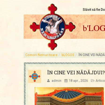
Slăvit să fie D
b'LO
Comori Nemuritoare
bLOGOS
ÎN CINE VEI NĂD
ÎN CINE VEI NĂDĂJDUI?
admin
18 apr., 2026
Artico