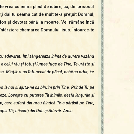
a te vrea cu inima plină de iubire, ca, din prisosul
Îţi dai tu seama cât de mult te-a preţuit Domnul,
ncios şi devotat până la moarte. Vei rămâne încă
ă întârziere chemarea Domnului Iisus. Întoarce-te
 cu adevărat. Îmi sângerează inima de durere văzând
a celui rău şi totuşi lumea fuge de Tine, Te urăşte şi
n. Minţile s-au întunecat de păcat, ochii au orbit, iar
 la noi şi ajută-ne să biruim prin Tine. Prinde Tu pe
eze. Loveşte cu puterea Ta inimile, desfă lanţurile şi
m, care suferă din greu fiindcă Te-a părăsit pe Tine,
i copiii Tăi, născuţi din Duh şi Adevăr. Amin.