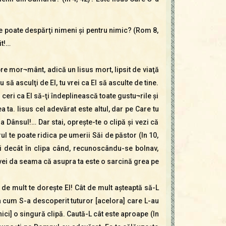
u te poate despărţi nimeni şi pentru nimic? (Rom 8,
it!…
re mor¬mânt, adică un Iisus mort, lipsit de viaţă
 să asculţi de El, tu vrei ca El să asculte de tine.
I ceri ca El să-ţi îndeplinească toate gustu¬rile şi
 ta. Iisus cel adevărat este altul, dar pe Care tu
 Dânsul!… Dar stai, opreşte-te o clipă şi vezi că
l te poate ridica pe umerii Săi de păstor (In 10,
ui decât în clipa când, recunoscându-se bolnav,
i vei da seama că asupra ta este o sarcină grea pe
 de mult te doreşte El! Cât de mult aşteaptă să-L
aşa cum S-a descoperit tuturor [acelora] care L-au
nici] o singură clipă. Caută-L cât este aproape (In