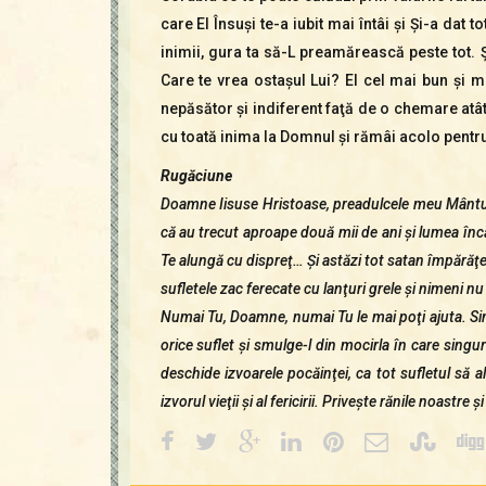
care El Însuşi te-a iubit mai întâi şi Şi-a dat 
inimii, gura ta să-L preamărească peste tot. Ş
Care te vrea ostaşul Lui? El cel mai bun şi m
nepăsător şi indiferent faţă de o chemare atât
cu toată inima la Domnul şi rămâi acolo pentr
Rugăciune
Doamne Iisuse Hristoase, preadulcele meu Mântuit
că au trecut aproape două mii de ani şi lumea încă
Te alungă cu dispreţ… Şi astăzi tot satan împărăţeş
sufletele zac ferecate cu lanţuri grele şi nimeni n
Numai Tu, Doamne, numai Tu le mai poţi ajuta. Sing
orice suflet şi smulge-l din mocirla în care singu
deschide izvoarele pocăinţei, ca tot sufletul să a
izvorul vieţii şi al fericirii. Priveşte rănile noastre