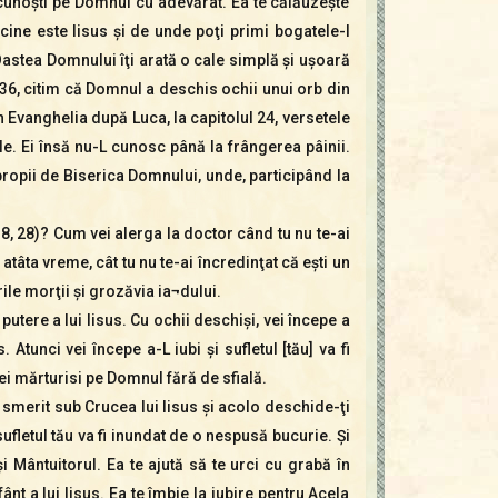
L cunoşti pe Domnul cu adevărat. Ea te călăuzeşte
 cine este Iisus şi de unde poţi primi bogatele-I
Oastea Domnului îţi arată o cale simplă şi uşoară
1-36, citim că Domnul a deschis ochii unui orb din
n Evanghelia după Luca, la capitolul 24, versetele
e. Ei însă nu-L cunosc până la frângerea pâinii.
apropii de Biserica Domnului, unde, participând la
8, 28)? Cum vei alerga la doctor când tu nu te-ai
tâta vreme, cât tu nu te-ai încredinţat că eşti un
ile morţii şi grozăvia ia¬dului.
putere a lui Iisus. Cu ochii deschişi, vei începe a
 Atunci vei începe a-L iubi şi sufletul [tău] va fi
ei mărturisi pe Domnul fără de sfială.
te smerit sub Crucea lui Iisus şi acolo deschide-ţi
sufletul tău va fi inundat de o nespusă bucurie. Şi
 Mântuitorul. Ea te ajută să te urci cu grabă în
ânt a lui Iisus. Ea te îmbie la iubire pentru Acela