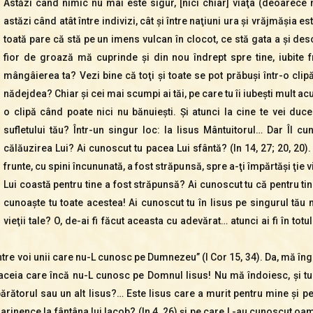
Astăzi când nimic nu mai este sigur, [nici chiar] viaţa (deoarece 
astăzi când atât între indivizi, cât şi între naţiuni ura şi vrăjmăşia 
toată pare că stă pe un imens vulcan în clocot, ce stă gata a şi desc
fior de groază mă cuprinde şi din nou îndrept spre tine, iubite f
mângâierea ta? Vezi bine că toţi şi toate se pot prăbuşi într-o clipă
nădejdea? Chiar şi cei mai scumpi ai tăi, pe care tu îi iubeşti mult acum
o clipă când poate nici nu bănuieşti. Şi atunci la cine te vei duc
sufletului tău? Într-un singur loc: la Iisus Mântuitorul… Dar Îl cu
călăuzirea Lui? Ai cunoscut tu pacea Lui sfântă? (In 14, 27; 20, 20).
frunte, cu spini încununată, a fost străpunsă, spre a-ţi împărtăşi ţie
Lui coastă pentru tine a fost străpunsă? Ai cunoscut tu că pentru tine
cunoaşte tu toate acestea! Ai cunoscut tu în Iisus pe singurul tău m
vieţii tale? O, de-ai fi făcut aceasta cu adevărat… atunci ai fi în totul
t între voi unii care nu-L cunosc pe Dumnezeu” (I Cor 15, 34). Da, mă î
in aceia care încă nu-L cunosc pe Domnul Iisus!
Nu mă îndoiesc, şi tu 
ărătorul sau un alt Iisus?… Este Iisus care a murit pentru mine şi 
rinence la fântâna lui Iacob? (In 4, 26) şi pe care L-au cunoscut oam