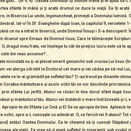
utea găsi… (In 9, 4). Oastea Domnului îţi întinde mâna şi te ajută să-
rtea sfântă în mână şi ţi arată drumul ce duce la viaţă. Ea îţi arată
re, în Biserica Lui unde, îngenuncheat, primeşti a Domnului lumină. 
evărat. Iat-o! În Sf. Evanghelie după Ioan, la capitolul 9, versetele 
ână ce nu a intrat în biserică, unde Domnul Însuşi i S-a descoperit. Î
 în drumul spre Emaus de Domnul Iisus, Care le tălmăceşte Scripturil
 O, dragul meu frate, vei înţelege tu cât de preţios lucru este să te 
le cele din veac ascunse?…
e niciodată nu ţi-ai plecat smerit genunchii sub crucea Lui Iisus (In 
m vei alerga zdrobit la Doctorul cel mare şi vei cădea pe sâ¬nul Lui, a
ele ce le-ai grămădit pe sufletul tău? Ţi-au trecut pe dinainte chinur
în Corabia mântuitoare şi acolo ochii tăi se vor deschide prin tainica 
rin sfânta Lui jertfă. Atunci va răsări în tine dorul sfânt după Iisus.
ânul şi mântuitorul tău. Atunci vei dobândi o mare îndrăzneală şi-L v
ia. Apropie-te de Sfânta Lui Cină şi El Se va apropia de tine. Apleacă-
e ochii, spre a-L cunoaşte cu adevărat. O, ce fericit vei fi atunci! Tot 
aduce] astăzi Oastea Domnului. Ea te cheamă să-ţi cunoşti Stăpânul şi
oase ale vieţii. Ea vrea să-ţi pună sufletul în siguranţă, sub scutul sf