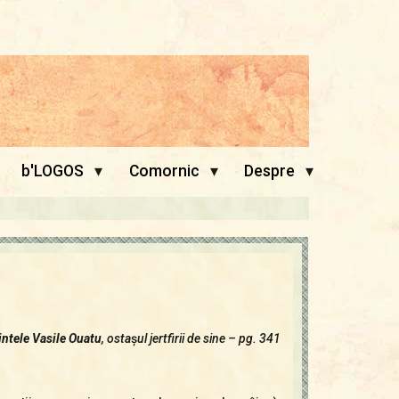
▾
▾
▾
b'LOGOS
Comornic
Despre
intele Vasile Ouatu
, osta
ș
ul jertfirii de sine – pg. 341