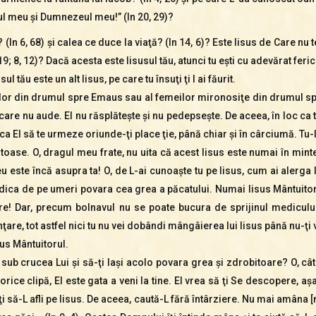
ul meu şi Dumnezeul meu!” (In 20, 29)?
? (In 6, 68) şi calea ce duce la viaţă? (In 14, 6)? Este Iisus de Care n
9; 8, 12)? Dacă acesta este Iisusul tău, atunci tu eşti cu adevărat feric
tău este un alt Iisus, pe care tu însuţi ţi l ai făurit.
lilor din drumul spre Emaus sau al femeilor mironosiţe din drumul sp
 care nu aude. El nu răsplăteşte şi nu pedepseşte. De aceea, în loc ca tu
i ca El să te urmeze oriunde-ţi place ţie, până chiar şi în cârciumă. Tu-
toase. O, dragul meu frate, nu uita că acest Iisus este numai în mintea
este încă asupra ta! O, de L-ai cunoaşte tu pe Iisus, cum ai alerga la
ridica de pe umeri povara cea grea a păcatului. Numai Iisus Mântuitoru
icire! Dar, precum bolnavul nu se poate bucura de sprijinul medicul
ţare, tot astfel nici tu nu vei dobândi mângâierea lui Iisus până nu-ţ
sus Mântuitorul.
 sub crucea Lui şi să-ţi laşi acolo povara grea şi zdrobitoare? O, cât
orice clipă, El este gata a veni la tine. El vrea să ţi Se descopere, 
ţi să-L afli pe Iisus. De aceea, caută-L fără întârziere. Nu mai amâna [