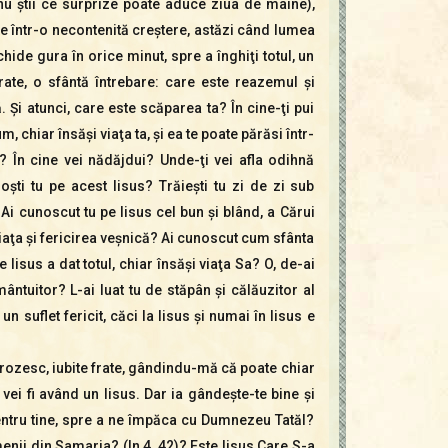
nu ştii ce surprize poate aduce ziua de mâine),
este într-o necontenită creştere, astăzi când lumea
hide gura în orice minut, spre a înghiţi totul, un
rate, o sfântă întrebare: care este reazemul şi
. Şi atunci, care este scăparea ta? În cine-ţi pui
, chiar însăşi viaţa ta, şi ea te poate părăsi într-
e? În cine vei nădăjdui? Unde-ţi vei afla odihnă
noşti tu pe acest Iisus? Trăieşti tu zi de zi sub
 Ai cunoscut tu pe Iisus cel bun şi blând, a Cărui
 viaţa şi fericirea veşnică? Ai cunoscut cum sfânta
 Iisus a dat totul, chiar însăşi viaţa Sa? O, de-ai
ântuitor? L-ai luat tu de stăpân şi călăuzitor al
 un suflet fericit, căci la Iisus şi numai în Iisus e
ngrozesc, iubite frate, gândindu-mă că poate chiar
vei fi având un Iisus. Dar ia gândeşte-te bine şi
pentru tine, spre a ne împăca cu Dumnezeu Tatăl?
enii din Samaria? (In 4, 42)? Este Iisus Care S-a