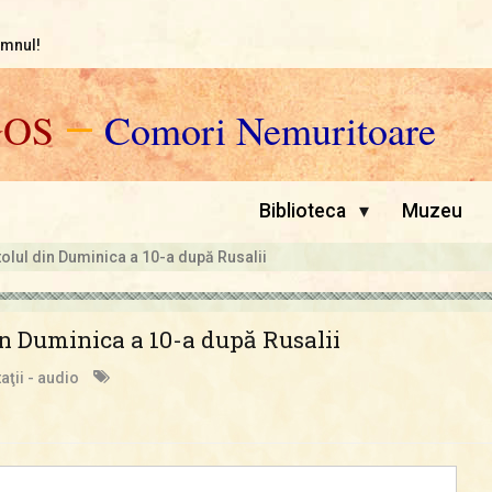
omnul!
GOS
—
Comori Nemuritoare
▾
Biblioteca
Muzeu
tolul din Duminica a 10-a după Rusalii
in Duminica a 10-a după Rusalii
aţii - audio