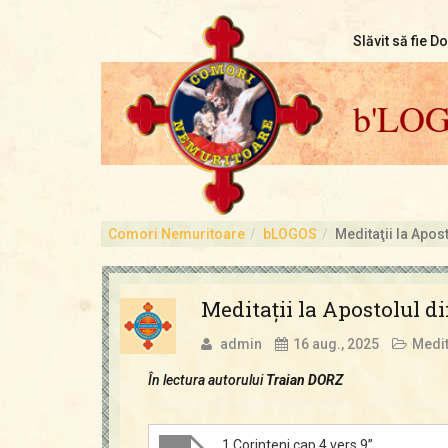
Slăvit să fie D
b'LO
Comori Nemuritoare
bLOGOS
Meditaţii la Apos
Meditaţii la Apostolul d
admin
16 aug., 2025
Medit
În lectura autorului
Traian DORZ
„1 Corinteni cap 4 vers 9”