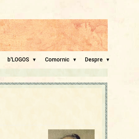
▾
▾
▾
b'LOGOS
Comornic
Despre