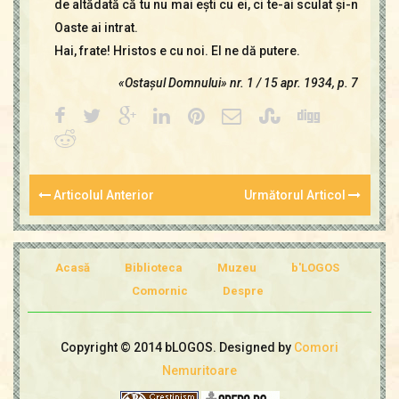
de altădată că tu nu mai eşti cu ei, ci te-ai sculat şi-n
Oaste ai intrat.
Hai, frate! Hristos e cu noi. El ne dă putere.
«Ostaşul Domnului» nr. 1 / 15 apr. 1934, p. 7
Articolul Anterior
Următorul Articol
Acasă
Biblioteca
Muzeu
b'LOGOS
Comornic
Despre
Copyright © 2014 bLOGOS. Designed by
Comori
Nemuritoare