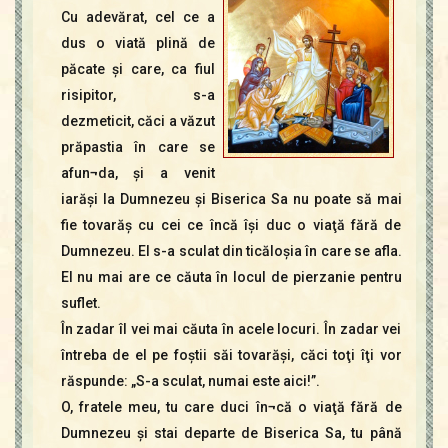
Contact
Cu adevărat, cel ce a
Icoane
dus o viată plină de
Mărgăritare
păcate şi care, ca fiul
Calendar
risipitor, s-a
Glosar
dezmeticit, căci a văzut
Repere
prăpastia în care se
afun¬da, şi a venit
iarăşi la Dumnezeu şi Biserica Sa nu poate să mai
fie tovarăş cu cei ce încă îşi duc o viaţă fără de
Dumnezeu. El s-a sculat din ticăloşia în care se afla.
El nu mai are ce căuta în locul de pierzanie pentru
suflet.
În zadar îl vei mai căuta în acele locuri. În zadar vei
întreba de el pe foştii săi tovarăşi, căci toţi îţi vor
răspunde: „S-a sculat, numai este aici!”.
O, fratele meu, tu care duci în¬că o viaţă fără de
Dumnezeu şi stai departe de Biserica Sa, tu până