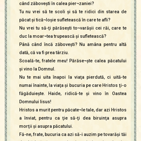
când zăboveşti în calea pier¬zaniei?
Tu nu vrei să te scoli şi să te ridici din starea de
păcat şi tică¬loşie sufletească în care te afli?
Nu vrei tu să-ţi părăseşti to¬varăşii cei răi, care te
duc la moar¬tea trupească şi sufletească?
Până când încă zăboveşti? Nu amâna pentru altă
dată, că va fi prea târziu.
Scoală-te, fratele meu! Părăse¬şte calea păcatului
şi vino la Domnul.
Nu te mai uita înapoi la viaţa pierdută, ci uită-te
numai înainte, la viaţa şi bucuria pe care Hristos ţi-o
făgăduieşte. Haide, ridică-te şi vino în Oastea
Domnului Iisus!
Hristos a murit pentru păcate¬le tale, dar azi Hristos
a înviat, pentru ca ţie să-ţi dea biruinţa asupra
morţii şi asupra păcatului.
Fă-ne, frate, bucuria ca azi să-i auzim pe tovarăşi tăi