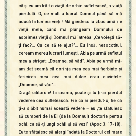
că şi eu am trăit o viaţă de orbie sufletească, o viaţă
pierdută. O, ce mult a lucrat Domnul până să mă
aducă la lumina vieţii! Mă gândesc la zbuciumările
vieţii mele, când mă plângeam Domnului de
asprimea vieţii şi Domnul mă întreba: „Ce voieşti să-
ţi fac?… Cu ce să te ajut?”… Eu însă, nesocotitul,
ceream mereu lucruri lumeşti. Abia pe urmă sufletul
meu a strigat: „Doamne, să văd”. Abia pe urmă mi-
am dat seamă că dorinţa mea cea mai fierbinte şi
fericirea mea cea mai dulce erau cuvintele:
„Doamne, să văd”…
Dragă cititorule! Ia seama, poate şi tu ţi-ai pierdut
vederea cea sufletească. Fie că ai pierdut-o, fie că
ţi-a slăbit numai această vedere – eu „te sfătuiesc
să cumperi de la El (de la Domnul) doctorie pentru
ochi, ca să-ţi ungi ochii şi să vezi” (Apoc 3, 17-18).
Eu te sfătuiesc să alergi îndată la Doctorul cel mare