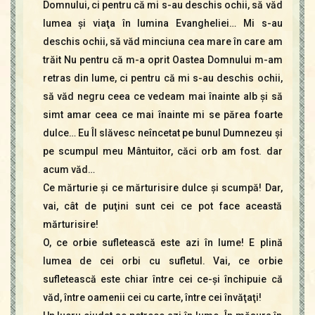
Domnului, ci pentru că mi s-au deschis ochii, să văd
lumea şi viaţa în lumina Evangheliei… Mi s-au
deschis ochii, să văd minciuna cea mare în care am
trăit Nu pentru că m-a oprit Oastea Domnului m-am
retras din lume, ci pentru că mi s-au deschis ochii,
să văd negru ceea ce vedeam mai înainte alb şi să
simt amar ceea ce mai înainte mi se părea foarte
dulce… Eu Îl slăvesc neîncetat pe bunul Dumnezeu şi
pe scumpul meu Mântuitor, căci orb am fost. dar
acum văd…
Ce mărturie şi ce mărturisire dulce şi scumpă! Dar,
vai, cât de puţini sunt cei ce pot face această
mărturisire!
O, ce orbie sufletească este azi în lume! E plină
lumea de cei orbi cu sufletul. Vai, ce orbie
sufletească este chiar între cei ce-şi închipuie că
văd, între oamenii cei cu carte, între cei învăţaţi!