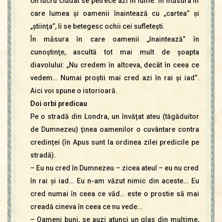
Un lucru ciudat se petrece azi în lume. În măsura în
care lumea şi oamenii înaintează cu „cartea” şi
„ştiinţa”, li se betegesc ochii cei sufleteşti.
În măsura în care oamenii „înaintează” în
cunoştinţe, ascultă tot mai mult de şoapta
diavolului: „Nu credem în altceva, decât în ceea ce
vedem… Numai proştii mai cred azi în rai şi iad”.
Aici voi spune o istorioară.
Doi orbi predicau
Pe o stradă din Londra, un învăţat ateu (tăgăduitor
de Dumnezeu) ţinea oamenilor o cuvântare contra
credinţei (în Apus sunt la ordinea zilei predicile pe
stradă).
– Eu nu cred în Dumnezeu – zicea ateul – eu nu cred
în rai şi iad… Eu n-am văzut nimic din aceste… Eu
cred numai în ceea ce văd… este o prostie să mai
creadă cineva în ceea ce nu vede…
– Oameni buni, se auzi atunci un glas din mulţime,