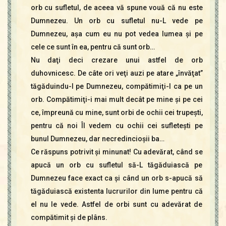
orb cu sufletul, de aceea vă spune vouă că nu este
Dumnezeu. Un orb cu sufletul nu-L vede pe
Dumnezeu, aşa cum eu nu pot vedea lumea şi pe
cele ce sunt în ea, pentru că sunt orb…
Nu daţi deci crezare unui astfel de orb
duhovnicesc. De câte ori veţi auzi pe atare „învăţat”
tăgăduindu-l pe Dumnezeu, compătimiţi-l ca pe un
orb. Compătimiţi-i mai mult decât pe mine şi pe cei
ce, împreună cu mine, sunt orbi de ochii cei trupeşti,
pentru că noi Îl vedem cu ochii cei sufleteşti pe
bunul Dumnezeu, dar necredincioşii ba…
Ce răspuns potrivit şi minunat! Cu adevărat, când se
apucă un orb cu sufletul să-L tăgăduiască pe
Dumnezeu face exact ca şi când un orb s-apucă să
tăgăduiască existenta lucrurilor din lume pentru că
el nu le vede. Astfel de orbi sunt cu adevărat de
compătimit şi de plâns.