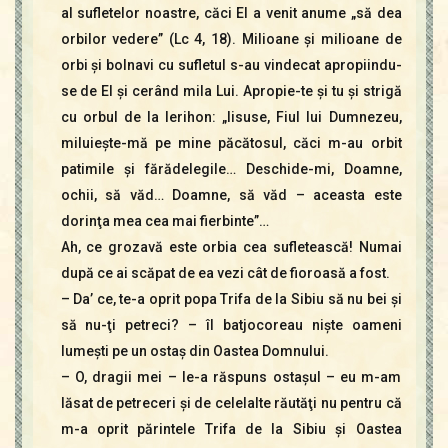
al sufletelor noastre, căci El a venit anume „să dea
orbilor vedere” (Lc 4, 18). Milioane şi milioane de
orbi şi bolnavi cu sufletul s-au vindecat apropiindu-
se de El şi cerând mila Lui. Apropie-te şi tu şi strigă
cu orbul de la Ierihon: „Iisuse, Fiul lui Dumnezeu,
miluieşte-mă pe mine păcătosul, căci m-au orbit
patimile şi fărădelegile… Deschide-mi, Doamne,
ochii, să văd… Doamne, să văd – aceasta este
dorinţa mea cea mai fierbinte”…
Ah, ce grozavă este orbia cea sufletească! Numai
după ce ai scăpat de ea vezi cât de fioroasă a fost.
– Da’ ce, te-a oprit popa Trifa de la Sibiu să nu bei şi
să nu-ţi petreci? – îl batjocoreau nişte oameni
lumeşti pe un ostaş din Oastea Domnului.
– O, dragii mei – le-a răspuns ostaşul – eu m-am
lăsat de petreceri şi de celelalte răutăţi nu pentru că
m-a oprit părintele Trifa de la Sibiu şi Oastea