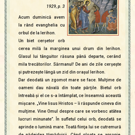
Contact
1929, p. 3
Icoane
Mărgăritare
Acum duminică avem
la rând evanghelia cu
Calendar
orbul de la Ierihon.
Glosar
Un biet cerşetor orb
Repere
cerea milă la marginea unui drum din Ierihon.
Glasul lui tânguitor răsuna până departe, cerând
mila trecătorilor. Sărmanul! De ani de zile cerşeşte
şi putrezeşte lângă un zid din oraşul Ierihon.
Dar deodată un zgomot mare se face. Mulţime de
oameni dau năvală din toate părţile. Bietul orb
întreabă şi el ce s-a întâmplat, ce înseamnă această
mişcare. „Vine Iisus Hristos – îi răspunde cineva din
mulţime. Vine Omul despre care se vorbesc atâtea
lucruri minunate”. În sufletul celui orb, deodată se
aprinde o lumină mare. Toată fiinţa lui se cutremură
de nădejdea tămăduirii. Când gloata se apropie,