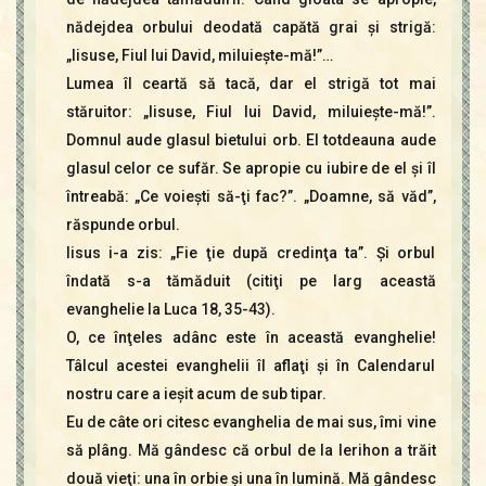
nădejdea orbului deodată capătă grai şi strigă:
„Iisuse, Fiul lui David, miluieşte-mă!”…
Lumea îl ceartă să tacă, dar el strigă tot mai
stăruitor: „Iisuse, Fiul lui David, miluieşte-mă!”.
Domnul aude glasul bietului orb. El totdeauna aude
glasul celor ce sufăr. Se apropie cu iubire de el şi îl
întreabă: „Ce voieşti să-ţi fac?”. „Doamne, să văd”,
răspunde orbul.
Iisus i-a zis: „Fie ţie după credinţa ta”. Şi orbul
îndată s-a tămăduit (citiţi pe larg această
evanghelie la Luca 18, 35-43).
O, ce înţeles adânc este în această evanghelie!
Tâlcul acestei evanghelii îl aflaţi şi în Calendarul
nostru care a ieşit acum de sub tipar.
Eu de câte ori citesc evanghelia de mai sus, îmi vine
să plâng. Mă gândesc că orbul de la Ierihon a trăit
două vieţi: una în orbie şi una în lumină. Mă gândesc