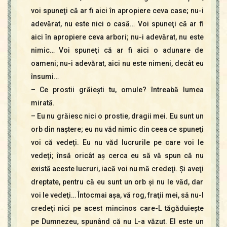
voi spuneţi că ar fi aici în apropiere ceva case; nu-i
adevărat, nu este nici o casă… Voi spuneţi că ar fi
aici în apropiere ceva arbori; nu-i adevărat, nu este
nimic… Voi spuneţi că ar fi aici o adunare de
oameni; nu-i adevărat, aici nu este nimeni, decât eu
însumi…
– Ce prostii grăieşti tu, omule? întreabă lumea
mirată.
– Eu nu grăiesc nici o prostie, dragii mei. Eu sunt un
orb din naştere; eu nu văd nimic din ceea ce spuneţi
voi că vedeţi. Eu nu văd lucrurile pe care voi le
vedeţi; însă oricât aş cerca eu să vă spun că nu
există aceste lucruri, iacă voi nu mă credeţi. Şi aveţi
dreptate, pentru că eu sunt un orb şi nu le văd, dar
voi le vedeţi… Întocmai aşa, vă rog, fraţii mei, să nu-l
credeţi nici pe acest mincinos care-L tăgăduieşte
pe Dumnezeu, spunând că nu L-a văzut. El este un