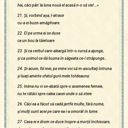
hai, căci pân’ la luna nouă el acasă n-o să vie!…»
21. Şi, vorbind aşa, l-atrase
cu-a ei buze-amăgitoare.
22. El pe urma ei se duse
ca un bou la tăietoare
23. Şi ca cerbul care-aleargă într-o cursă a ajunge,
şi ca şoimul ce dă buzna în săgeata ce-l străpunge…
24. Şi-acum, fiii mei, pe mine voi să m-ascultaţi întruna
şi luaţi aminte sfatul gurii mele totdeauna:
25. Inima nu vi se-abată spre-o asemenea femeie,
nu te rătăci spre calea casei unde o să steie
26. Căci ea a făcut să cadă jertfe multe, fără nume,
şi mulţi sunt acei pe care ea i-a omorât în lume.
27. Casa ei e drum ce duce înspre-a morţii închisoare,