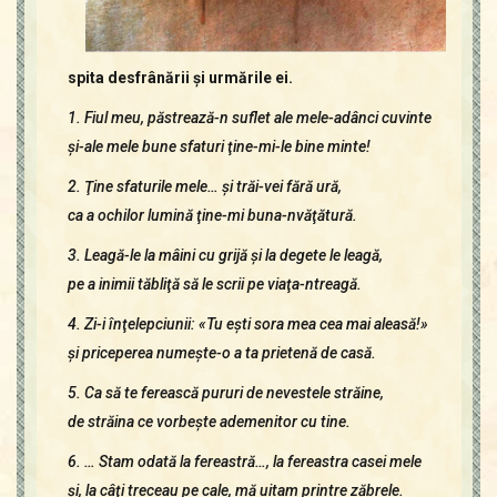
spita desfrânării şi urmările ei.
1. Fiul meu, păstrează-n suflet ale mele-adânci cuvinte
şi-ale mele bune sfaturi ţine-mi-le bine minte!
2. Ţine sfaturile mele… şi trăi-vei fără ură,
ca a ochilor lumină ţine-mi buna-nvăţătură.
3. Leagă-le la mâini cu grijă şi la degete le leagă,
pe a inimii tăbliţă să le scrii pe viaţa-ntreagă.
4. Zi-i înţelepciunii: «Tu eşti sora mea cea mai aleasă!»
şi priceperea numeşte-o a ta prietenă de casă.
5. Ca să te ferească pururi de nevestele străine,
de străina ce vorbeşte ademenitor cu tine.
6. … Stam odată la fereastră…, la fereastra casei mele
şi, la câţi treceau pe cale, mă uitam printre zăbrele.