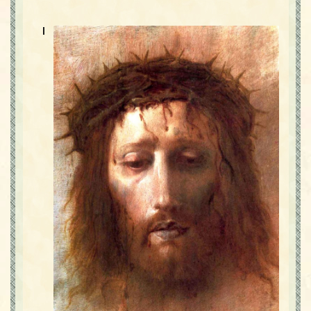
Contact
Icoane
I
Mărgăritare
Calendar
Glosar
Repere