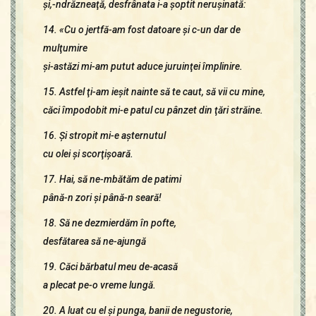
şi,-ndrăzneaţă, desfrânata i-a şoptit neruşinată:
14. «Cu o jertfă-am fost datoare şi c-un dar de
mulţumire
şi-astăzi mi-am putut aduce juruinţei împlinire.
15. Astfel ţi-am ieşit nainte să te caut, să vii cu mine,
căci împodobit mi-e patul cu pânzet din ţări străine.
16. Şi stropit mi-e aşternutul
cu olei şi scorţişoară.
17. Hai, să ne-mbătăm de patimi
până-n zori şi până-n seară!
18. Să ne dezmierdăm în pofte,
desfătarea să ne-ajungă
19. Căci bărbatul meu de-acasă
a plecat pe-o vreme lungă.
20. A luat cu el şi punga, banii de negustorie,