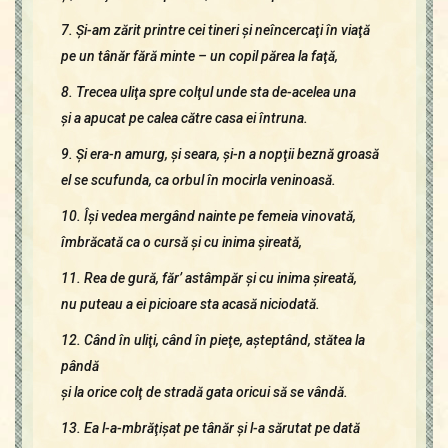
7. Şi-am zărit printre cei tineri şi neîncercaţi în viaţă
pe un tânăr fără minte – un copil părea la faţă,
8. Trecea uliţa spre colţul unde sta de-acelea una
şi a apucat pe calea către casa ei întruna.
9. Şi era-n amurg, şi seara, şi-n a nopţii beznă groasă
el se scufunda, ca orbul în mocirla veninoasă.
10. Îşi vedea mergând nainte pe femeia vinovată,
îmbrăcată ca o cursă şi cu inima şireată,
11. Rea de gură, făr’ astâmpăr şi cu inima şireată,
nu puteau a ei picioare sta acasă niciodată.
12. Când în uliţi, când în pieţe, aşteptând, stătea la
pândă
şi la orice colţ de stradă gata oricui să se vândă.
13. Ea l-a-mbrăţişat pe tânăr şi l-a sărutat pe dată