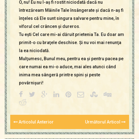
O, nu! Eu nu l-aş fi rostit niciodată dacă nu
întrezăream Mâinile Tale însângerate şi dacă n-aş fi
înţeles că Ele sunt singura salvare pentru mine, în
viforul cel crâncen şi dureros.
Tu eşti Cel care mi-ai dăruit prietenia Ta. Eu doar am
primit-o cu braţele deschise. Şi nu voi mai renunţa
la ea niciodată.
Mulţumesc, Bunul meu, pentru ea şi pentru pacea pe
care numai ea mi-o aduce, mai ales atunci când
inima mea sângeră printre spini şi peste
povârnişuri!
Articolul Anterior
Următorul Articol