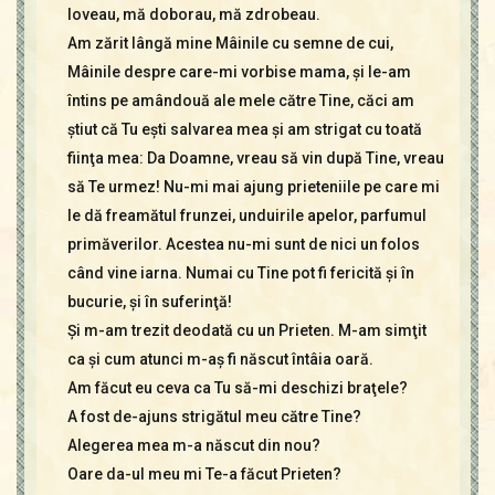
loveau, mă doborau, mă zdrobeau.
Am zărit lângă mine Mâinile cu semne de cui,
Mâinile despre care-mi vorbise mama, şi le-am
întins pe amândouă ale mele către Tine, căci am
ştiut că Tu eşti salvarea mea şi am strigat cu toată
fiinţa mea: Da Doamne, vreau să vin după Tine, vreau
să Te urmez! Nu-mi mai ajung prieteniile pe care mi
le dă freamătul frunzei, unduirile apelor, parfumul
primăverilor. Acestea nu-mi sunt de nici un folos
când vine iarna. Numai cu Tine pot fi fericită şi în
bucurie, şi în suferinţă!
Şi m-am trezit deodată cu un Prieten. M-am simţit
ca şi cum atunci m-aş fi născut întâia oară.
Am făcut eu ceva ca Tu să-mi deschizi braţele?
A fost de-ajuns strigătul meu către Tine?
Alegerea mea m-a născut din nou?
Oare da-ul meu mi Te-a făcut Prieten?