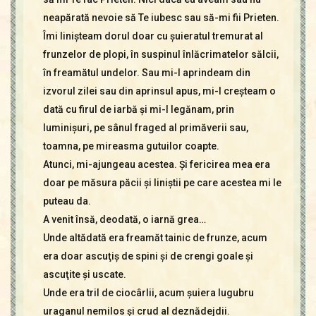
neapărată nevoie să Te iubesc sau să-mi fii Prieten.
Îmi linişteam dorul doar cu şuieratul tremurat al
frunzelor de plopi, în suspinul înlăcrimatelor sălcii,
în freamătul undelor. Sau mi-l aprindeam din
izvorul zilei sau din aprinsul apus, mi-l creşteam o
dată cu firul de iarbă şi mi-l legănam, prin
luminişuri, pe sânul fraged al primăverii sau,
toamna, pe mireasma gutuilor coapte.
Atunci, mi-ajungeau acestea. Şi fericirea mea era
doar pe măsura păcii şi liniştii pe care acestea mi le
puteau da.
A venit însă, deodată, o iarnă grea…
Unde altădată era freamăt tainic de frunze, acum
era doar ascuţiş de spini şi de crengi goale şi
ascuţite şi uscate.
Unde era tril de ciocârlii, acum şuiera lugubru
uraganul nemilos şi crud al deznădejdii.