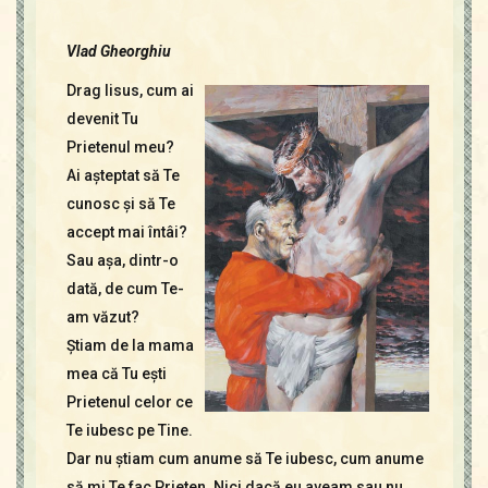
Contact
Icoane
Vlad Gheorghiu
Mărgăritare
Drag Iisus, cum ai
Calendar
devenit Tu
Glosar
Prietenul meu?
Repere
Ai aşteptat să Te
cunosc şi să Te
accept mai întâi?
Sau aşa, dintr-o
dată, de cum Te-
am văzut?
Ştiam de la mama
mea că Tu eşti
Prietenul celor ce
Te iubesc pe Tine.
Dar nu ştiam cum anume să Te iubesc, cum anume
să mi Te fac Prieten. Nici dacă eu aveam sau nu