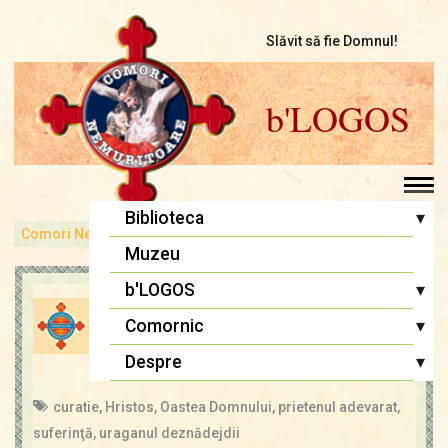
Slăvit să fie Domnul!
b'LOGOS
▾
Biblioteca
Comori Nemuritoare
bLOGOS
Prietenul cel bun
Pr. Iosif Trifa
Muzeu
Fr. Traian Dorz
▾
b'LOGOS
Prietenul cel bun
Fr. Ioan Marini
Atelier literar
▾
Comornic
Înaintași
admin
8 aug., 2010
Eseuri
Editoriale
Sfânta Liturghie
▾
Despre
Lupta cea bună
Biblia Ortodoxă
Termeni și Condiții
curatie
,
Hristos
,
Oastea Domnului
,
prietenul adevarat
,
Multimedia
Psaltirea
Condiții de Colaborare
suferinţă
,
uraganul deznădejdii
Pagina copiilor
Rugăciuni