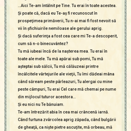
…Aici Te-am întâlnit pe Tine. Tu erai în toate acestea.
Şi poate că, dacă eu Te-aş fi recunoscut în
prospeţimea primăverii, Tu n-ai mai fi fost nevoit să
vii în şfichiuirile nemiloase ale gerului aprig.
Şi dacă suferinţa a fost cea care mi Te-a descoperit,
cum să n-o binecuvântez?
Tu mă iubeai încă de la naşterea mea. Tu erai în
toate ale mele. Tu mă apărai sub pomi, Tu mă
aşteptai sub sălcii, Tu mă călăuzeai printre
încâlcitele vârtejurile ale vieţii, Tu îmi dădeai mâna
când săream peste pârleazuri, Tu alergai cu mine
peste câmpuri, Tu erai Cel care mă chemai pe nume
din mijlocul tuturor acestora…
Şi eu nici nu Te bănuiam.
Te-am întrezărit abia în cea mai crâncenă iarnă.
Când furtuna zvârcolea aprig zăpada, când bulgării
de gheaţă, ca nişte pietre ascuţite, mă orbeau, mă