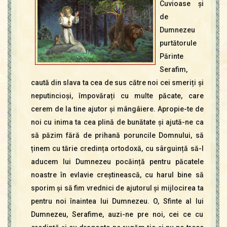
Contact
Cuvioase și
Icoane
de
Mărgăritare
Dumnezeu
purtătorule
Calendar
Părinte
Glosar
Serafim,
Repere
caută din slava ta cea de sus către noi cei smeriți și
neputincioși, împovărați cu multe păcate, care
cerem de la tine ajutor și mângâiere. Apropie-te de
noi cu inima ta cea plină de bunătate și ajută-ne ca
să păzim fără de prihană poruncile Domnului, să
ținem cu tărie credința ortodoxă, cu sârguință să-I
aducem lui Dumnezeu pocăință pentru păcatele
noastre în evlavie creștinească, cu harul bine să
sporim și să fim vrednici de ajutorul și mijlocirea ta
pentru noi înaintea lui Dumnezeu. O, Sfinte al lui
Dumnezeu, Serafime, auzi-ne pre noi, cei ce cu