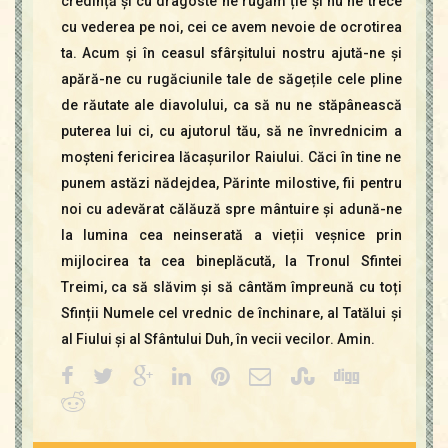
credință și cu dragoste ne rugăm ție și nu ne trece
cu vederea pe noi, cei ce avem nevoie de ocrotirea
ta. Acum și în ceasul sfârșitului nostru ajută-ne și
apără-ne cu rugăciunile tale de săgețile cele pline
de răutate ale diavolului, ca să nu ne stăpânească
puterea lui ci, cu ajutorul tău, să ne învrednicim a
moșteni fericirea lăcașurilor Raiului. Căci în tine ne
punem astăzi nădejdea, Părinte milostive, fii pentru
noi cu adevărat călăuză spre mântuire și adună-ne
la lumina cea neinserată a vieții veșnice prin
mijlocirea ta cea bineplăcută, la Tronul Sfintei
Treimi, ca să slăvim și să cântăm împreună cu toți
Sfinții Numele cel vrednic de închinare, al Tatălui și
al Fiului și al Sfântului Duh, în vecii vecilor. Amin.