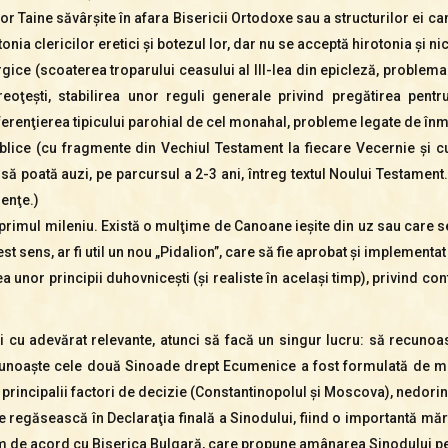
or Taine săvârşite în afara Bisericii Ortodoxe sau a structurilor ei c
onia clericilor eretici şi botezul lor, dar nu se acceptă hirotonia şi n
rgice (scoaterea troparului ceasului al III-lea din epicleză, problema î
reoţeşti, stabilirea unor reguli generale privind pregătirea pentr
diferenţierea tipicului parohial de cel monahal, probleme legate de 
iblice (cu fragmente din Vechiul Testament la fiecare Vecernie şi 
 să poată auzi, pe parcursul a 2-3 ani, întreg textul Noului Testamen
renţe.)
imul mileniu. Există o mulţime de Canoane ieşite din uz sau care se
st sens, ar fi util un nou „Pidalion”, care să fie aprobat şi implementa
nor principii duhovniceşti (şi realiste în acelaşi timp), privind cont
 cu adevărat relevante, atunci să facă un singur lucru: să recunoasc
unoaşte cele două Sinoade drept Ecumenice a fost formulată de mai
r principalii factori de decizie (Constantinopolul şi Moscova), nedori
se regăsească în Declaraţia finală a Sinodului, fiind o importantă măr
fim de acord cu Biserica Bulgară, care propune amânarea Sinodului p