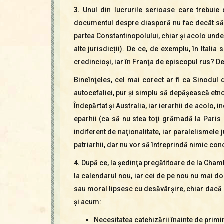
3.
Unul din lucrurile serioase care trebuie d
documentul despre diasporă nu fac decât să c
partea Constantinopolului, chiar şi acolo unde
alte jurisdicții). De ce, de exemplu, în Ital
credincioşi, iar în Franţa de episcopul rus? De
Bineînţeles, cel mai corect ar fi ca Sinodu
autocefaliei, pur şi simplu să depăşească etno
Îndepărtat şi Australia, iar ierarhii de acolo, i
eparhii (ca să nu stea toţi grămadă la Paris 
indiferent de naţionalitate, iar paralelismele 
patriarhii, dar nu vor să întreprindă nimic con
4.
După ce, la şedinţa pregătitoare de la Chambé
la calendarul nou, iar cei de pe nou nu mai do
sau moral lipsesc cu desăvârşire, chiar dacă 
şi acum:
Necesitatea catehizării înainte de primir