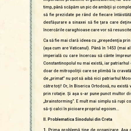
timp, până scăpăm un pic de ambiţii şi complexe,
să fie prezidate pe rând de fiecare întâistăt
desfăşurare a sinaxei să fie ţara care deţin
încercările caraghioase care vor să resuscit
Ca să fie mai clară ideea cu „preşedenţia prin
(aşa cum are Vaticanul). Până în 1453 (mai al
imperială cu care încercau să cânte împreună
Constantinopolul nu mai există, iar patriarhul
doar de mitropoliţii care se plimbă la cravată
de „primat” nu pot să aibă nici patriarhul Mosc
către toţi! Or, în Biserica Ortodoxă, nu exist
prin rotaţie. Şi aşa s-ar pune punct multor di
„brainstorming”. E mult mai simplu să rupi co
să-ţi calci în picioare propriul egoism…
II. Problematica Sinodului din Creta
1.
Prima problemă ţine de organizare. Aşa cu