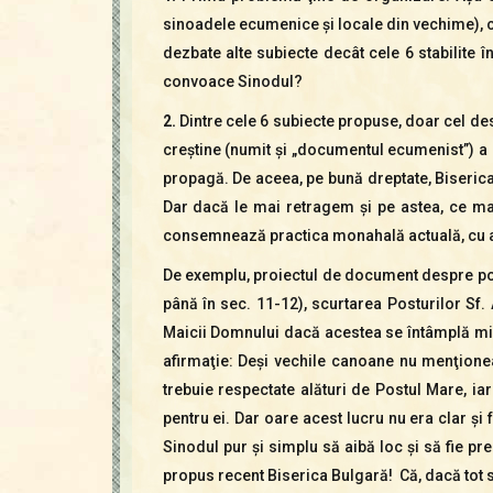
sinoadele ecumenice şi locale din vechime), ci 
dezbate alte subiecte decât cele 6 stabilite 
convoace Sinodul?
2.
Dintre cele 6 subiecte propuse, doar cel des
creştine (numit şi „documentul ecumenist”) a st
propagă. De aceea, pe bună dreptate, Biserica
Dar dacă le mai retragem şi pe astea, ce m
consemnează practica monahală actuală, cu an
De exemplu, proiectul de document despre post
până în sec. 11-12), scurtarea Posturilor Sf. 
Maicii Domnului dacă acestea se întâmplă mierc
afirmaţie: Deşi vechile canoane nu menţionea
trebuie respectate alături de Postul Mare, ia
pentru ei. Dar oare acest lucru nu era clar şi
Sinodul pur şi simplu să aibă loc şi să fie pr
propus recent Biserica Bulgară! Că, dacă tot 