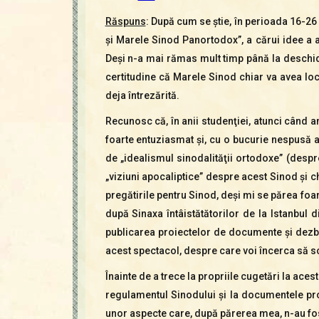
Răspuns
: După cum se ştie, în perioada 16-26 
şi Marele Sinod Panortodox”, a cărui idee a 
Deşi n-a mai rămas mult timp până la deschider
certitudine că Marele Sinod chiar va avea loc; 
deja întrezărită.
Recunosc că, în anii studenţiei, atunci când 
foarte entuziasmat şi, cu o bucurie nespusă a
de „idealismul sinodalităţii ortodoxe” (despr
„viziuni apocaliptice” despre acest Sinod şi 
pregătirile pentru Sinod, deşi mi se părea foa
după Sinaxa întâistătătorilor de la Istanbul 
publicarea proiectelor de documente şi dezb
acest spectacol, despre care voi încerca să sc
Înainte de a trece la propriile cugetări la ace
regulamentul Sinodului şi la documentele pro
unor aspecte care, după părerea mea, n-au fos