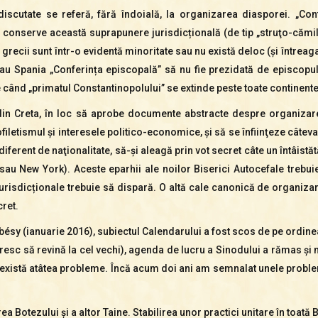
iscutate se referă, fără îndoială, la organizarea diasporei. „Con
onserve această suprapunere jurisdicțională (de tip „struţo-cămilă”
 grecii sunt într-o evidentă minoritate sau nu există deloc (şi întrea
ia sau Spania „Conferința episcopală” să nu fie prezidată de episco
 când „primatul Constantinopolului” se extinde peste toate continentel
l din Creta, în loc să aprobe documente abstracte despre organiza
filetismul şi interesele politico-economice, şi să se înfiinţeze câtev
ndiferent de naţionalitate, să-şi aleagă prin vot secret câte un întâistăt
sau New York). Aceste eparhii ale noilor Biserici Autocefale trebuie 
jurisdicționale trebuie să dispară. O altă cale canonică de organizare 
cret.
sy (ianuarie 2016), subiectul Calendarului a fost scos de pe ordinea 
resc să revină la cel vechi), agenda de lucru a Sinodului a rămas şi 
există atâtea probleme. Încă acum doi ani am semnalat unele probleme 
ea Botezului şi a altor Taine. Stabilirea unor practici unitare în toată