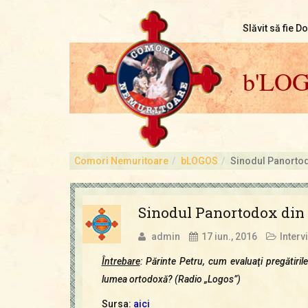
Slăvit să fie D
b'LO
Comori Nemuritoare
bLOGOS
Sinodul Panortod
Sinodul Panortodox din 
admin
17 iun., 2016
Intervi
Întrebare
: Părinte Petru, cum evaluaţi pregătiri
lumea ortodoxă? (Radio „Logos”)
Sursa:
aici