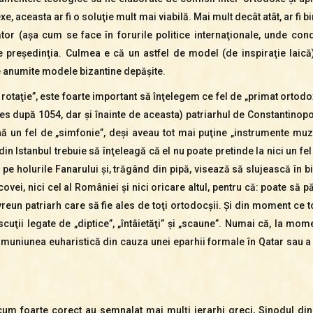
 aceasta ar fi o soluţie mult mai viabilă. Mai mult decât atât, ar fi bi
ător (aşa cum se face în forurile politice internaţionale, unde cond
e preşedinţia. Culmea e că un astfel de model (de inspiraţie laic
e anumite modele bizantine depăşite.
 rotaţie”, este foarte important să înţelegem ce fel de „primat orto
es după 1054, dar şi înainte de aceasta) patriarhul de Constantinopo
 un fel de „simfonie”, deşi aveau tot mai puţine „instrumente muzic
 din Istanbul trebuie să înţeleagă că el nu poate pretinde la nici un 
 pe holurile Fanarului şi, trăgând din pipă, visează să slujească în b
ovei, nici cel al României şi nici oricare altul, pentru că: poate să 
ă vreun patriarh care să fie ales de toţi ortodocşii. Şi din moment ce
scuţii legate de „diptice”, „întâietăţi” şi „scaune”. Numai că, la mom
muniunea euharistică din cauza unei eparhii formale în Qatar sau a 
m foarte corect au semnalat mai mulţi ierarhi greci, Sinodul din 