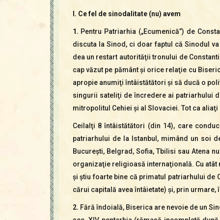
I. Ce fel de sinodalitate (nu) avem
1.
Pentru Patriarhia („Ecumenică”) de Constan
discuta la Sinod, ci doar faptul că Sinodul va
dea un restart autorităţii tronului de Constant
cap văzut pe pământ şi orice relaţie cu Biseric
apropie anumiţi întâistătători şi să ducă o p
singurii sateliţi de încredere ai patriarhului 
mitropolitul Cehiei şi al Slovaciei. Tot ca aliaţ
Ceilalţi 8 întâistătători (din 14), care condu
patriarhului de la Istanbul, mimând un soi d
Bucureşti, Belgrad, Sofia, Tbilisi sau Atena n
organizaţie religioasă internaţională. Cu atât
şi ştiu foarte bine că primatul patriarhului de
cărui capitală avea întâietate) şi, prin urmare, 
2.
Fără îndoială, Biserica are nevoie de un Si
sec. XIV pentarhia (rămasă incompletă după 