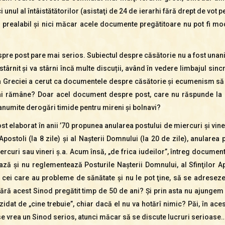
unul al întâistătătorilor (asistaţi de 24 de ierarhi fără drept de vot 
în prealabil şi nici măcar acele documente pregătitoare nu pot fi mod
pre post pare mai serios. Subiectul despre căsătorie nu a fost unanim
ârnit şi va stârni încă multe discuții, având în vedere limbajul sincre
 Greciei a cerut ca documentele despre căsătorie şi ecumenism să fie
ai rămâne? Doar acel document despre post, care nu răspunde la ni
umite derogări timide pentru mireni şi bolnavi?
 elaborat în anii ’70 propunea anularea postului de miercuri şi vine
Apostoli (la 8 zile) şi al Naşterii Domnului (la 20 de zile), anularea
uri sau vineri ş.a. Acum însă, „de frica iudeilor”, întreg documentu
ză şi nu reglementează Posturile Naşterii Domnului, al Sfinţilor Ap
r cei care au probleme de sănătate şi nu le pot ţine, să se adreseze
 fără acest Sinod pregătit timp de 50 de ani? Şi prin asta nu ajungem
ezidat de „cine trebuie”, chiar dacă el nu va hotărî nimic? Păi, în 
se vrea un Sinod serios, atunci măcar să se discute lucruri serioase