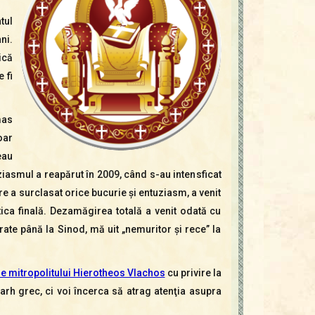
tul
ni.
ică
 fi
mas
oar
eau
iasmul a reapărut în 2009, când s-au intensficat
e a surclasat orice bucurie şi entuziasm, a venit
tica finală. Dezamăgirea totală a venit odată cu
e până la Sinod, mă uit „nemuritor şi rece” la
le mitropolitului Hierotheos Vlachos
cu privire la
arh grec, ci voi încerca să atrag atenţia asupra