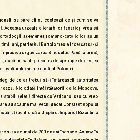
truoasă, se pare că nu contează ce şi cum se va
ol.
Această urzeală a ierarhilor fanarioţi vrea să
 şi ortodocşii, asemenea romano-catolicilor, au un
ltimii ani, patriarhul Bartolomeu a încercat să-şi
u împiedica organizarea Sinodului. Până la urmă,
nou, după un şantaj ruşinos de aproape doi ani, şi
 Ierusalimului şi mitropolitul Poloniei.
nţeleg de ce ar trebui să-i întărească autoritatea
onează. Niciodată întâistătătorii de la Moscova,
a stabili relaţii directe cu Vaticanul sau cu vreo
, care au scaune mai vechi decât Constantinopolul
dispărut (pentru că a dispărut Imperiul Bizantin a
care s-au adunat de 700 de ani încoace. Anume în
i autocefale în Balcani sau semi-autocefale în