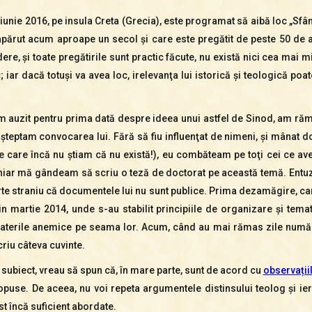
iunie 2016, pe insula Creta (Grecia), este programat să aibă loc „Sfân
apărut acum aproape un secol şi care este pregătit de peste 50 de a
e, şi toate pregătirile sunt practic făcute, nu există nici cea mai m
iar dacă totuşi va avea loc, irelevanţa lui istorică şi teologică poate
am auzit pentru prima dată despre ideea unui astfel de Sinod, am ră
şteptam convocarea lui. Fără să fiu influenţat de nimeni, şi mânat d
e care încă nu ştiam că nu există!), eu combăteam pe toţi cei ce av
chiar mă gândeam să scriu o teză de doctorat pe această temă. Entuz
rte straniu că documentele lui nu sunt publice. Prima dezamăgire, car
din martie 2014, unde s-au stabilit principiile de organizare şi tema
aterile anemice pe seama lor. Acum, când au mai rămas zile numărat
riu câteva cuvinte.
st subiect, vreau să spun că, în mare parte, sunt de acord cu
observații
puse. De aceea, nu voi repeta argumentele distinsului teolog şi ier
t încă suficient abordate.