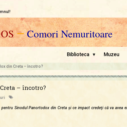
omnul!
GOS
—
Comori Nemuritoare
▾
Biblioteca
Muzeu
ox din Creta – încotro?
Creta – încotro?
uri
le pentru Sinodul Panortodox din Creta şi ce impact credeţi că va avea el