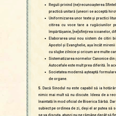
Reguli privind (ne)recunoaşterea Sfintel
practică unitară (uneori se acceptă hirot
Uniformizarea unor texte şi practici litu
citirea cu voce tare a rugăciunilor p
împărtăşanie, [ne]sfinţirea icoanelor, 
Elaborarea unui nou sistem de citiri b
Apostol şi Evanghelie, aşa încât mirenii
cu slujbe zilnice şi oricum are multe ca
Sistematizarea normelor Canonice din pr
Autocefale este mult prea diferită. În ace
Societatea modernă aşteaptă formularea u
de organe.
5.
Dacă Sinodul nu este capabil să ia hotărâri
nimic mai mult să nu discute. Ideea de a rec
înaintată în mod oficial de Biserica Sârbă. Da
subiect pe ordinea de zi, deşi el ar putea să 
se va discuta, atunci nu ne rămâne decât să 