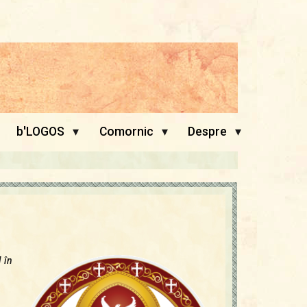
▾
▾
▾
b'LOGOS
Comornic
Despre
 în