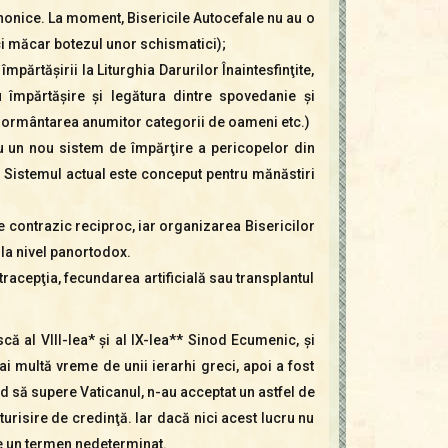
anonice. La moment, Bisericile Autocefale nu au o
ici măcar botezul unor schismatici);
mpărtăşirii la Liturghia Darurilor Înaintesfinţite,
u împărtăşire şi legătura dintre spovedanie şi
înmormântarea anumitor categorii de oameni etc.)
cu un nou sistem de împărţire a pericopelor din
t. Sistemul actual este conceput pentru mănăstiri
 contrazic reciproc, iar organizarea Bisericilor
t la nivel panortodox.
racepţia, fecundarea artificială sau transplantul
ă al VIII-lea* şi al IX-lea** Sinod Ecumenic, şi
 multă vreme de unii ierarhi greci, apoi a fost
nd să supere Vaticanul, n-au acceptat un astfel de
turisire de credinţă. Iar dacă nici acest lucru nu
e un termen nedeterminat.