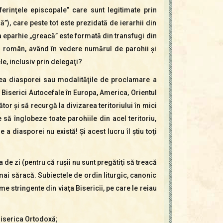
ferinţele episcopale” care sunt legitimate prin
), care peste tot este prezidată de ierarhii din
ga eparhie „greacă” este formată din transfugi din
pul român, având în vedere numărul de parohii şi
e, inclusiv prin delegaţi?
rea diasporei sau modalităţile de proclamare a
a Biserici Autocefale în Europa, America, Orientul
ător şi să recurgă la divizarea teritoriului în mici
să înglobeze toate parohiile din acel teritoriu,
a diasporei nu există! Şi acest lucru îl ştiu toţi
de zi (pentru că ruşii nu sunt pregătiţi să treacă
mai săracă. Subiectele de ordin liturgic, canonic
stringente din viaţa Bisericii, pe care le reiau
 Biserica Ortodoxă;