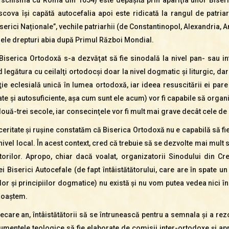
cova îşi capătă autocefalia apoi este ridicată la rangul de patri
serici Naționale”, vechile patriarhii (de Constantinopol, Alexandria, 
ele drepturi abia după Primul Război Mondial.
Biserica Ortodoxă s-a dezvăţat să fie sinodală la nivel pan- sau in
legătura cu ceilalţi ortodocşi doar la nivel dogmatic şi liturgic, dar
uţie eclesială unică în lumea ortodoxă, iar ideea resuscitării ei p
te şi autosuficiente, aşa cum sunt ele acum) vor fi capabile să orga
ouă-trei secole, iar consecinţele vor fi mult mai grave decât cele de du
ritate şi ruşine constatăm că Biserica Ortodoxă nu e capabilă să fie
ivel local. În acest context, cred că trebuie să se dezvolte mai mult s
torilor. Apropo, chiar dacă voalat, organizatorii Sinodului din Cr
Biserici Autocefale (de fapt întâistătătorului, care are în spate un 
or şi principiilor dogmatice) nu există şi nu vom putea vedea nici 
unoaştem.
n fiecare an, întâistătătorii să se întrunească pentru a semnala şi a r
mentele teologice să fie elaborate de comisii inter-ortodoxe şi apr