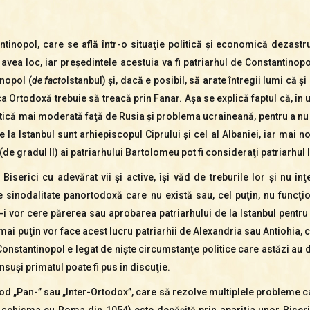
tinopol, care se află într-o situaţie politică şi economică dezas
 avea loc, iar președintele acestuia va fi patriarhul de Constantinop
inopol (
de facto
Istanbul) şi, dacă e posibil, să arate întregii lumi că
a Ortodoxă trebuie să treacă prin Fanar. Aşa se explică faptul că, în u
olitică mai moderată faţă de Rusia şi problema ucraineană, pentru a n
de la Istanbul sunt arhiepiscopul Ciprului şi cel al Albaniei, iar mai 
i (de gradul II) ai patriarhului Bartolomeu pot fi consideraţi patriarhul
c Biserici cu adevărat vii şi active, îşi văd de treburile lor şi nu î
e sinodalitate panortodoxă care nu există sau, cel puţin, nu funcţi
u-i vor cere părerea sau aprobarea patriarhului de la Istanbul pentru 
 mai puţin vor face acest lucru patriarhii de Alexandria sau Antiohia
 Constantinopol e legat de nişte circumstanţe politice care astăzi au 
însuşi primatul poate fi pus în discuţie.
nod „Pan-” sau „Inter-Ortodox”, care să rezolve multiplele probleme 
schisma cu Roma din 1054) este depăşită prin apariţia unor Biseric