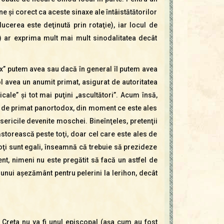
ne şi corect ca aceste sinaxe ale întâistătătorilor
ucerea este deţinută prin rotaţie), iar locul de
ă) ar exprima mult mai mult sinodalitatea decât
dox” putem avea sau dacă în general îl putem avea
l avea un anumit primat, asigurat de autoritatea
ale” şi tot mai puţini „ascultători”. Acum însă,
fel de primat panortodox, din moment ce este ales
isericile devenite moschei. Bineînţeles, pretenţii
păstorească peste toţi, doar cel care este ales de
 toţi sunt egali, înseamnă că trebuie să prezideze
ent, nimeni nu este pregătit să facă un astfel de
unui aşezământ pentru pelerini la Ierihon, decât
Creta nu va fi unul episcopal (aşa cum au fost