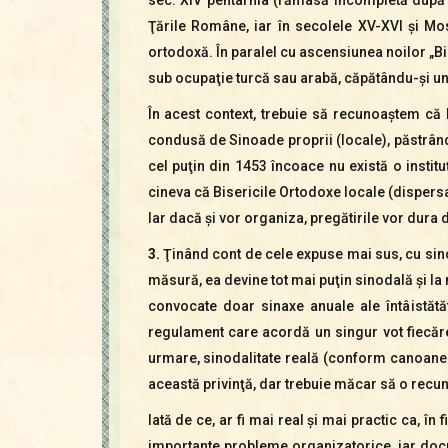
Ţările Române, iar în secolele XV-XVI şi Mos
ortodoxă. În paralel cu ascensiunea noilor „Bi
sub ocupaţie turcă sau arabă, căpătându-şi un
În acest context, trebuie să recunoaştem că 
condusă de Sinoade proprii (locale), păstrând 
cel puţin din 1453 încoace nu există o instit
cineva că Bisericile Ortodoxe locale (dispersa
Iar dacă şi vor organiza, pregătirile vor dura d
3.
Ţinând cont de cele expuse mai sus, cu since
măsură, ea devine tot mai puţin sinodală şi la n
convocate doar sinaxe anuale ale întâistătă
regulament care acordă un singur vot fiecărei 
urmare, sinodalitate reală (conform canoanel
această privinţă, dar trebuie măcar să o rec
Iată de ce, ar fi mai real şi mai practic ca, î
importante probleme organizatorice, iar docu