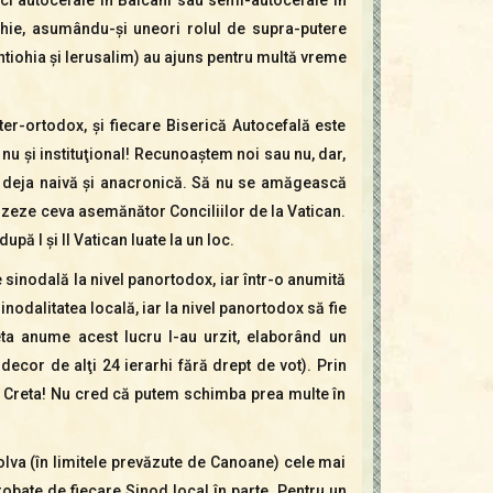
arhie, asumându-şi uneori rolul de supra-putere
Antiohia şi Ierusalim) au ajuns pentru multă vreme
ter-ortodox, şi fiecare Biserică Autocefală este
 nu şi instituţional! Recunoaştem noi sau nu, dar,
are deja naivă şi anacronică. Să nu se amăgească
nizeze ceva asemănător Conciliilor de la Vatican.
pă I şi II Vatican luate la un loc.
 sinodală la nivel panortodox, iar într-o anumită
inodalitatea locală, iar la nivel panortodox să fie
eta anume acest lucru l-au urzit, elaborând un
decor de alţi 24 ierarhi fără drept de vot). Prin
în Creta! Nu cred că putem schimba prea multe în
ezolva (în limitele prevăzute de Canoane) cele mai
obate de fiecare Sinod local în parte. Pentru un