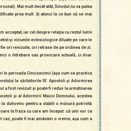
personal). Mai mult decât atât, Sinodul nu va putea
ificate prea mult. Şi atunci la ce bun să se mai
 acceptat, iar cel despre relaţia cu restul lumii
tist şi viziunile eclesiologice diluate pe care le
 ori revizuite, ori retrase de pe ordinea de zi.
ci o întrebare sau provocare actuală, ci doar
ri în perioada Cincizecimii (aşa cum se practica
 postului la sărbătorile Sf. Apostoli şi Adormirea
l a fost revizuit şi poate fi redus la următoarea
ostoli şi al Adormirii Maicii Domnului, acestea
 la duhovnic pentru a stabili o măsură potrivită
 oare la fraza cu care am început: că unii vor ca
acest caz, poate îl mai amânăm o vreme, aşa cum a
…