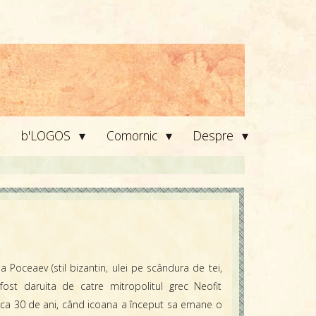
▾
▾
▾
b'LOGOS
Comornic
Despre
 Poceaev (stil bizantin, ulei pe scândura de tei,
ost daruita de catre mitropolitul grec Neofit
irca 30 de ani, când icoana a început sa emane o