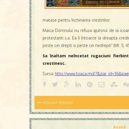
matase pentru închinarea crestinilor.
Maica Domnului nu refuza ajutorul de la icoana
protestanti s.a. Ea îi întoarce la dreapta credi
peste cei drepti si peste cei nedrepti” (Mt. 5, 45
Sa înaltam neîncetat rugaciuni fierbi
crestinesc.
Sursa:
http://www.toaca.md/?&ziar_id=36&page
Articolul Anterior
Acasă