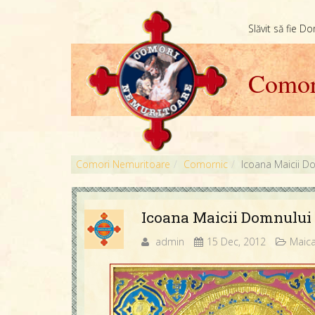
Slăvit să fie D
Comor
Comori Nemuritoare
Comornic
Icoana Maicii D
Icoana Maicii Domnului 
admin
15 Dec, 2012
Maic