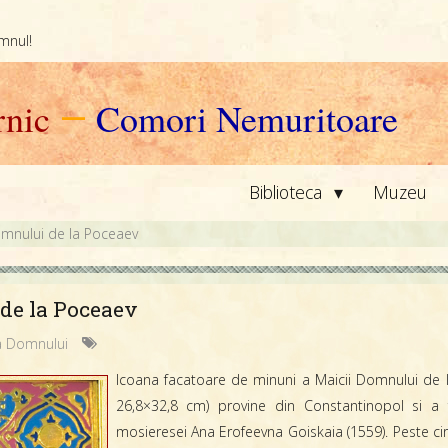
omnul!
nic
—
Comori Nemuritoare
▾
Biblioteca
Muzeu
omnului de la Poceaev
de la Poceaev
a Domnului
Icoana facatoare de minuni a Maicii Domnului de la
26,8×32,8 cm) provine din Constantinopol si a f
mosieresei Ana Erofeevna Goiskaia (1559). Peste c