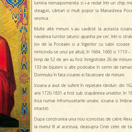
lumina nemaipomenita si i-a redat într-un chip mi
steaguri, cântari si mult popor la Manastirea Poc
vesnica.
Multe alte minuni s-au savârsit la aceasta icoana
navalirea turcilor (atunci aparitia pe cer, într-o str
Iov de la Poceaev si a îngerilor cu sabii scoase
nimicindu-se unul pe altul), în 1664, 1665 si 1710 – 
timp de 52 de ani au fost înregistrate 26 de minun
133 de bijuterii si alte podoabe în semn de tamadu
Domnului în fata icoanei ei facatoare de minuni.
Icoana a avut de suferit în repetate rânduri: din 162
anii 1720-1831 a fost sub stapânirea uniatilor, în 1
însa numai înfrumusetarile uniate, icoana si îmb
intacte).
Dupa construirea unui nou iconostas de catre Alexa
la nivelul III al acestuia, deasupra Cinei celei de t