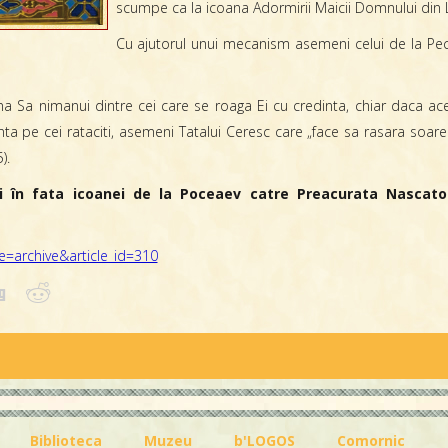
scumpe ca la icoana Adormirii Maicii Domnului din L
Cu ajutorul unui mecanism asemeni celui de la Pec
 Sa nimanui dintre cei care se roaga Ei cu credinta, chiar daca acesti
nta pe cei rataciti, asemeni Tatalui Ceresc care „face sa rasara soarel
).
nti în fata icoanei de la Poceaev catre Preacurata Nasc
=archive&article_id=310
Biblioteca
Muzeu
b'LOGOS
Comornic