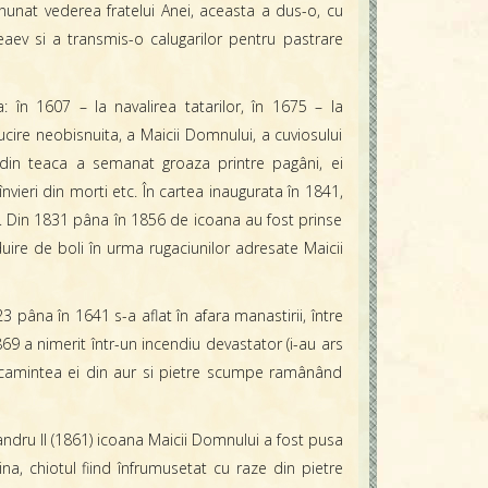
nunat vederea fratelui Anei, aceasta a dus-o, cu
eaev si a transmis-o calugarilor pentru pastrare
: în 1607 – la navalirea tatarilor, în 1675 – la
alucire neobisnuita, a Maicii Domnului, a cuviosului
 din teaca a semanat groaza printre pagâni, ei
învieri din morti etc. În cartea inaugurata în 1841,
i. Din 1831 pâna în 1856 de icoana au fost prinse
ire de boli în urma rugaciunilor adresate Maicii
3 pâna în 1641 s-a aflat în afara manastirii, între
869 a nimerit într-un incendiu devastator (i-au ars
racamintea ei din aur si pietre scumpe ramânând
ndru II (1861) icoana Maicii Domnului a fost pusa
aina, chiotul fiind înfrumusetat cu raze din pietre