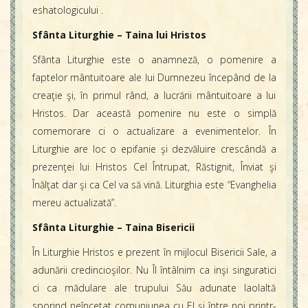
eshatologicului .
Sfânta Liturghie – Taina lui Hristos
Sfânta Liturghie este o anamneză, o pomenire a
faptelor mântuitoare ale lui Dumnezeu începând de la
creaţie şi, în primul rând, a lucrării mântuitoare a lui
Hristos. Dar această pomenire nu este o simplă
comemorare ci o actualizare a evenimentelor. În
Liturghie are loc o epifanie şi dezvăluire crescândă a
prezenţei lui Hristos Cel Întrupat, Răstignit, Înviat şi
Înălţat dar şi ca Cel va să vină. Liturghia este “Evanghelia
mereu actualizată”.
Sfânta Liturghie – Taina Bisericii
În Liturghie Hristos e prezent în mijlocul Bisericii Sale, a
adunării credincioşilor. Nu Îl întâlnim ca inşi singuratici
ci ca mădulare ale trupului Său adunate laolaltă
sporind neîncetat comuniunea cu El şi între noi printr-