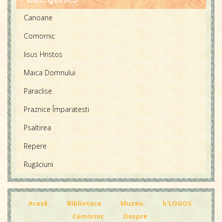
Canoane
Comornic
Iisus Hristos
Maica Domnului
Paraclise
Praznice Împaratesti
Psaltirea
Repere
Rugăciuni
Acasă
Biblioteca
Muzeu
b'LOGOS
Comornic
Despre