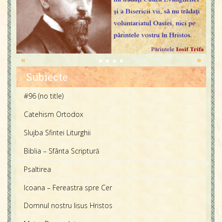
«
»
Subiecte
#96 (no title)
Catehism Ortodox
Slujba Sfintei Liturghii
Biblia – Sfânta Scriptură
Psaltirea
Icoana – Fereastra spre Cer
Domnul nostru Iisus Hristos