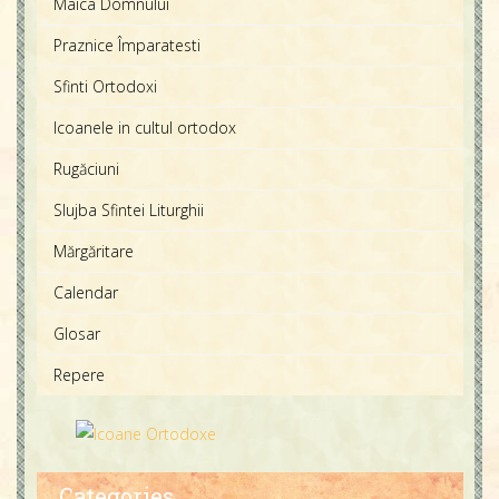
Maica Domnului
Praznice Împaratesti
Sfinti Ortodoxi
Icoanele in cultul ortodox
Rugăciuni
Slujba Sfintei Liturghii
Mărgăritare
Calendar
Glosar
Repere
Categories