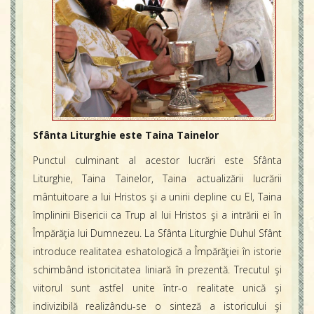
Contact
Icoane
Mărgăritare
Calendar
Glosar
Repere
Sfânta Liturghie este Taina Tainelor
Punctul culminant al acestor lucrări este Sfânta
Liturghie, Taina Tainelor, Taina actualizării lucrării
mântuitoare a lui Hristos şi a unirii depline cu El, Taina
împlinirii Bisericii ca Trup al lui Hristos şi a intrării ei în
Împărăţia lui Dumnezeu. La Sfânta Liturghie Duhul Sfânt
introduce realitatea eshatologică a Împărăţiei în istorie
schimbând istoricitatea liniară în prezentă. Trecutul şi
viitorul sunt astfel unite într-o realitate unică şi
indivizibilă realizându-se o sinteză a istoricului şi