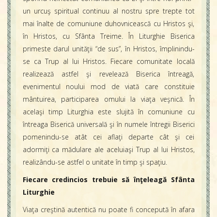
un urcuş spiritual continuu al nostru spre trepte tot
mai înalte de comuniune duhovnicească cu Hristos şi,
în Hristos, cu Sfânta Treime. În Liturghie Biserica
primeste darul unităţii “de sus”, în Hristos, împlinindu-
se ca Trup al lui Hristos. Fiecare comunitate locală
realizează astfel şi revelează Biserica întreagă,
evenimentul noului mod de viată care constituie
mântuirea, participarea omului la viaţa veşnică. În
acelaşi timp Liturghia este slujită în comuniune cu
întreaga Biserică universală şi în numele întregii Biserici
pomenindu-se atât cei aflaţi departe cât şi cei
adormiţi ca mădulare ale aceluiaşi Trup al lui Hristos,
realizându-se astfel o unitate în timp şi spaţiu.
Fiecare credincios trebuie să înţeleagă Sfânta
Liturghie
Viaţa creştină autentică nu poate fi concepută în afara