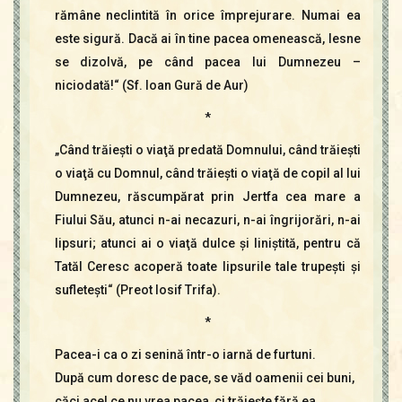
rămâne neclintită în orice împrejurare. Numai ea
este sigură. Dacă ai în tine pacea omenească, lesne
se dizolvă, pe când pacea lui Dumnezeu –
niciodată!“ (Sf. Ioan Gură de Aur)
*
„Când trăieşti o viaţă predată Domnului, când trăieşti
o viaţă cu Domnul, când trăieşti o viaţă de copil al lui
Dumnezeu, răscumpărat prin Jertfa cea mare a
Fiului Său, atunci n-ai necazuri, n-ai îngrijorări, n-ai
lipsuri; atunci ai o viaţă dulce şi liniştită, pentru că
Tatăl Ceresc acoperă toate lipsurile tale trupeşti şi
sufleteşti“ (Preot Iosif Trifa).
*
Pacea-i ca o zi senină într-o iarnă de furtuni.
După cum doresc de pace, se văd oamenii cei buni,
căci acel ce nu vrea pacea, ci trăieşte fără ea,