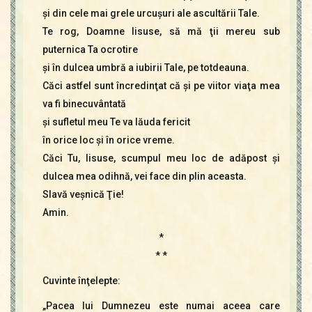
şi din cele mai grele urcuşuri ale ascultării Tale.
Te rog, Doamne Iisuse, să mă ţii mereu sub
puternica Ta ocrotire
şi în dulcea umbră a iubirii Tale, pe totdeauna.
Căci astfel sunt încredinţat că şi pe viitor viaţa mea
va fi binecuvântată
şi sufletul meu Te va lăuda fericit
în orice loc şi în orice vreme.
Căci Tu, Iisuse, scumpul meu loc de adăpost şi
dulcea mea odihnă, vei face din plin aceasta.
Slavă veşnică Ţie!
Amin.
*
* *
Cuvinte înţelepte:
„Pacea lui Dumnezeu este numai aceea care