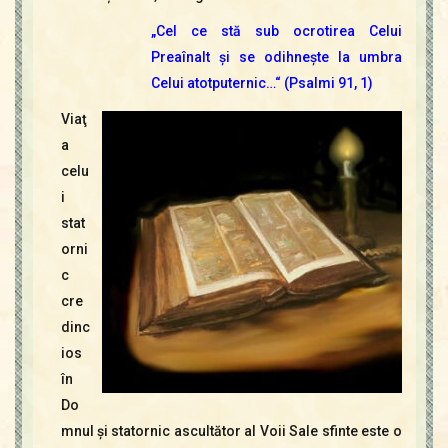
Contact
Icoane
„Cel ce stă sub ocrotirea Celui
Mărgăritare
Preaînalt şi se odihneşte la umbra
Celui atotputernic…“ (Psalmi 91, 1)
Calendar
Glosar
Viaţ
Repere
a
celu
i
stat
orni
c
cre
dinc
ios
în
Do
mnul şi statornic ascultător al Voii Sale sfinte este o