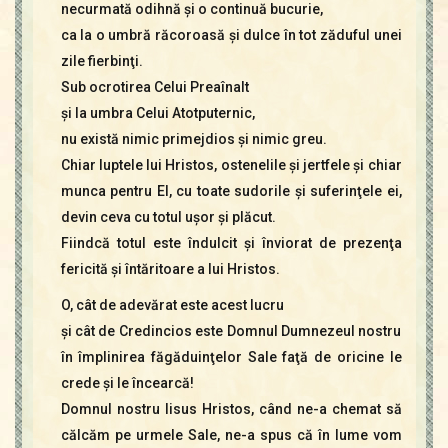
necurmată odihnă şi o continuă bucurie,
ca la o umbră răcoroasă şi dulce în tot zăduful unei
zile fierbinţi.
Sub ocrotirea Celui Preaînalt
şi la umbra Celui Atotputernic,
nu există nimic primejdios şi nimic greu.
Chiar luptele lui Hristos, ostenelile şi jertfele şi chiar
munca pentru El, cu toate sudorile şi suferinţele ei,
devin ceva cu totul uşor şi plăcut.
Fiindcă totul este îndulcit şi înviorat de prezenţa
fericită şi întăritoare a lui Hristos.
O, cât de adevărat este acest lucru
şi cât de Credincios este Domnul Dumnezeul nostru
în împlinirea făgăduinţelor Sale faţă de oricine le
crede şi le încearcă!
Domnul nostru Iisus Hristos, când ne-a chemat să
călcăm pe urmele Sale, ne-a spus că în lume vom