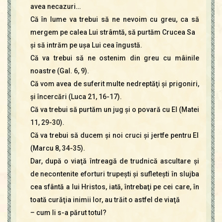
avea necazuri…
Că în lume va trebui să ne nevoim cu greu, ca să
mergem pe calea Lui strâmtă, să purtăm Crucea Sa
şi să intrăm pe uşa Lui cea îngustă.
Că va trebui să ne ostenim din greu cu mâinile
noastre (Gal. 6, 9).
Că vom avea de suferit multe nedreptăţi şi prigoniri,
şi încercări (Luca 21, 16-17).
Că va trebui să purtăm un jug şi o povară cu El (Matei
11, 29-30).
Că va trebui să ducem şi noi cruci şi jertfe pentru El
(Marcu 8, 34-35).
Dar, după o viaţă întreagă de trudnică ascultare şi
de necontenite eforturi trupeşti şi sufleteşti în slujba
cea sfântă a lui Hristos, iată, întrebaţi pe cei care, în
toată curăţia inimii lor, au trăit o astfel de viaţă
– cum li s-a părut totul?