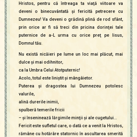
Hristos, pentru că întreaga ta viaţă viitoare va
deveni o binecuvântată şi fericită petrecere cu
Dumnezeu! Va deveni o grădină plină de rod sfânt,
prin orice ar fi să treci din pricina dorinţei tale
puternice de a-L urma cu orice preţ pe Iisus,
Domnul tău.
Nu există nicăieri pe lume un loc mai plăcut, mai
dulce şi mai odihnitor,
ca la Umbra Celui Atotputernic!
Acolo, totul este liniştit şi mângâietor.
Puterea şi dragostea lui Dumnezeu potolesc
valurile,
alină durerile inimii,
spulberă temerile fricii
– şi înseninează lărgimile minţii şi ale cugetului…
Fericit este sufletul care, o dată ce a venit la Hristos,
rămâne cu hotărâre statornic în ascultarea smerită