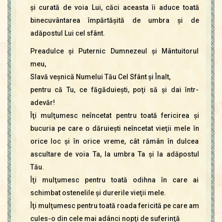
şi curată de voia Lui, căci aceasta îi aduce toată
binecuvântarea împărtăşită de umbra şi de
adăpostul Lui cel sfânt.
Preadulce şi Puternic Dumnezeul şi Mântuitorul
meu,
Slavă veşnică Numelui Tău Cel Sfânt şi Înalt,
pentru că Tu, ce făgăduieşti, poţi să şi dai într-
adevăr!
Îţi mulţumesc neîncetat pentru toată fericirea şi
bucuria pe care o dăruieşti neîncetat vieţii mele în
orice loc şi în orice vreme, cât rămân în dulcea
ascultare de voia Ta, la umbra Ta şi la adăpostul
Tău.
Îţi mulţumesc pentru toată odihna în care ai
schimbat ostenelile şi durerile vieţii mele.
Îţi mulţumesc pentru toată roada fericită pe care am
cules-o din cele mai adânci nopţi de suferinţă