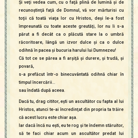
Şi veţi vedea cum, cu o faţă plină de lumină şi de
recunoştinţă faţă de Domnul, vă vor mărturisi cu
toţii că toată viaţa lor cu Hristos, deşi le-a fost
împreunată cu toate aceste greutăţi, lor nu li s-a
părut a fi decât ca o plăcută stare la o umbră
răcoritoare, lângă un izvor dulce şi ca o dulce
odihnă în pacea şi bucuria harului lui Dumnezeu!
Că tot ce se părea a fi arşiţă şi durere, şi trudă, şi
povară,
s-a prefăcut într-o binecuvântată odihnă chiar în
timpul încercării…
sau îndată după aceea.
Dacă tu, drag cititor, eşti un ascultător cu fapta al lui
Hristos, atunci te-ai încredinţat din propria ta trăire
că acest lucru este chiar aşa.
Iar dacă încă nu eşti, eu te rog şi te îndemn stăruitor,
să te faci chiar acum un ascultător predat lui